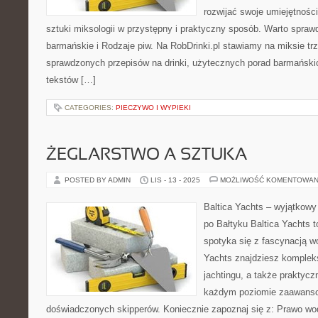
rozwijać swoje umiejętnośc
sztuki miksologii w przystępny i praktyczny sposób. Warto spraw
barmańskie i Rodzaje piw. Na RobDrinki.pl stawiamy na miksie t
sprawdzonych przepisów na drinki, użytecznych porad barmański
tekstów […]
CATEGORIES:
PIECZYWO I WYPIEKI
ŻEGLARSTWO A SZTUKA
POSTED BY ADMIN
LIS - 13 - 2025
MOŻLIWOŚĆ KOMENTOWAN
Baltica Yachts – wyjątkowy
po Bałtyku Baltica Yachts t
spotyka się z fascynacją wo
Yachts znajdziesz komplek
jachtingu, a także praktycz
każdym poziomie zaawanso
doświadczonych skipperów. Koniecznie zapoznaj się z: Prawo wod