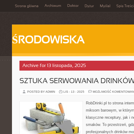
Archiwum
Doktor
Strona główna
Dyżur
Myślał
Spis Treści
ŚRODOWISKA
Archive for 13 listopada, 2025
SZTUKA SERWOWANIA DRINKÓ
POSTED BY ADMIN
LIS - 13 - 2025
MOŻLIWOŚĆ KOMENTOWAN
RobDrinki.pl to strona inte
miksom barowym, w którym
klasyczne receptury, jak i 
smaków. To przestrzeń, gdz
profesjonalnych drinków mo