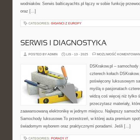
wodniaków. Serwis balticayachts.pl łączy w sobie funkcję przewo
oraz […]
CATEGORIES:
GIGANCI Z EUROPY
SERWIS I DIAGNOSTYKA
POSTED BY ADMIN
LIS - 13 - 2025
MOŻLIWOŚĆ KOMENTOWAN
DSKrakow.pl – samochody 
czterech kołach DSKrakow.p
poświęcony luksusowym s
myślą o pasjonatach cztere
widzą coś więcej niż tylko 
przeczytasz materiały, któr
zaawansowaną elektronikę w jednym miejscu. Najlepszy samochód 
Samochody luksusowe.To przestrzeń, w której auta premium spotyk
świadomym wyborem oraz praktycznymi poradami. Jeśli […]
CATEGORIES:
PORADY IT