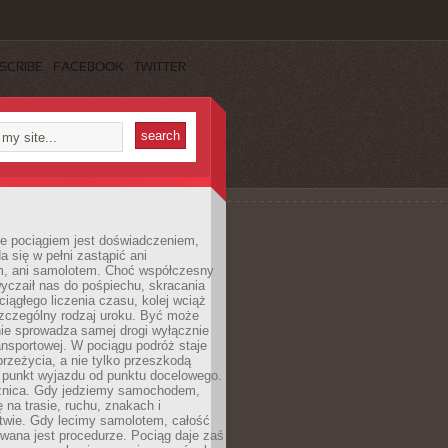
SCRIBE
FACEBOOK
TWITTER
e pociągiem jest doświadczeniem,
a się w pełni zastąpić ani
 ani samolotem. Choć współczesny
yczaił nas do pośpiechu, skracania
ciągłego liczenia czasu, kolej wciąż
zczególny rodzaj uroku. Być może
nie sprowadza samej drogi wyłącznie
ransportowej. W pociągu podróż staje
przeżycia, a nie tylko przeszkodą
 punkt wyjazdu od punktu docelowego.
óżnica. Gdy jedziemy samochodem,
 na trasie, ruchu, znakach i
twie. Gdy lecimy samolotem, całość
wana jest procedurze. Pociąg daje zaś