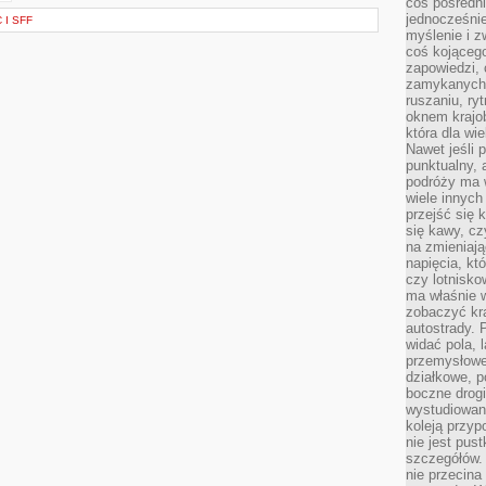
coś pośredni
jednocześnie
 I SFF
myślenie i z
coś kojącego
zapowiedzi,
zamykanych d
ruszaniu, ry
oknem krajo
która dla wi
Nawet jeśli 
punktualny,
podróży ma w
wiele innych
przejść się 
się kawy, cz
na zmieniają
napięcia, k
czy lotnisk
ma właśnie 
zobaczyć kra
autostrady. 
widać pola, 
przemysłowe
działkowe, p
boczne drogi
wystudiowany
koleją przyp
nie jest pus
szczegółów. 
nie przecina