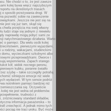
su. Nie chodzi o to, że jest zawsze
asami kolej bywa wręcz najszybszym
nsportu na określonych trasach.
j o sposób przeżywania drogi. W
na pozwolić sobie na zawieszenie
wiązkami. Jeszcze nie jest się na
nie jest się już tam, skąd się
a chwila przejścia ma swój własny
lu ludzi staje się jednym z niewielu
dy naprawdę mogą pobyć sami ze
sji natychmiastowego działania. Warto
ć o pamięci. Dla wielu osób kolej
 dzieciństwem, pierwszymi wyjazdami,
 u rodziny, wakacjami, studenckimi
o domu, wycieczkami szkolnymi albo
iowymi przeprowadzkami. Dworce i
sują wspomnienia. Zapach starego
stukot kół, widok nocnego peronu,
apierowym kubku, poranne światło
zez szybę – takie szczegóły potrafią
uchomić silniejsze emocje niż wiele
nych wydarzeń. W tym sensie podróż
wa nośnikiem pamięci bardziej niż
rzemieszczania się. Oczywiście
kolej nie jest wolna od problemów.
przepełnienie, trudności z
i, zróżnicowany standard składów,
tyczna informacja pasażerska – to
rafi zniechęcić. A jednak mimo tych
ści pociąg nie traci uroku. Być może