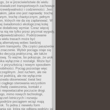
ego, że w przeciwieństwie do wielu
doświadczeń transportowych zachowuje
rzewidywalności i codzienności. Jest
takim, jakie ono jest naprawdę: trochę
nym, trochę chaotycznym, pełnym
n, których nie da się zaplanować. W
ej świadomości ekologicznej kolej
że dodatkowy wymiar. Coraz więcej
na nią nie tylko przez pryzmat wygody,
odpowiedzialności. Podróżowanie
a wielu trasach może być
ą alternatywą wobec bardziej
orm transportu. Dla części pasażerów
 znaczenie. Wybór pociągu staje się
lko decyzją praktyczną, ale także
dową. To ważne, bo pokazuje, że urok
nika wyłącznie z nostalgii. Może być
y z przyszłością i nowym sposobem
obilności. Pociąg pozostaje więc
czególnym. Jest ruchem, ale nie
t podróżą, ale nie wyłącznie
Pozwala obserwować świat bez
i ciągłego sterowania wszystkim
chwilę zawieszenia, kontakt z
i niepowtarzalne poczucie drogi.
ego, mimo nowych technologii,
ączeń lotniczych i rozwoju
, podróże pociągiem wciąż mają
ok. To jedna z niewielu form
nia się, która nie odbiera podróży jej