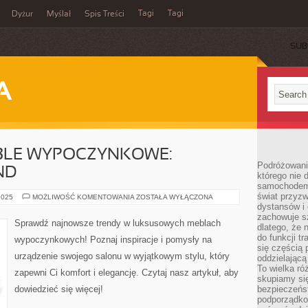
Tagi
Tagi
Dyżur
Myślał
Spis Treści
SUB
A
BLE WYPOCZYNKOWE:
Podróżowani
ND
którego nie d
samochodem,
świat przyzw
LUKSUSOWE
2025
MOŻLIWOŚĆ KOMENTOWANIA
ZOSTAŁA WYŁĄCZONA
MEBLE
dystansów i 
WYPOCZYNKOWE:
zachowuje s
INSPIRACJE
Sprawdź najnowsze trendy w luksusowych meblach
dlatego, że 
I
TREND
do funkcji t
wypoczynkowych! Poznaj inspiracje i pomysły na
się częścią 
urządzenie swojego salonu w wyjątkowym stylu, który
oddzielającą
To wielka r
zapewni Ci komfort i elegancję. Czytaj nasz artykuł, aby
skupiamy się
dowiedzieć się więcej!
bezpieczeńs
podporządko