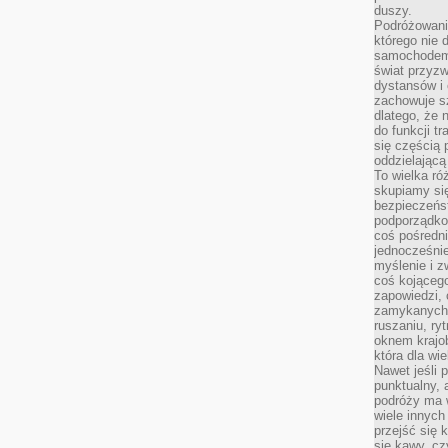
duszy.
Podróżowani
którego nie d
samochodem,
świat przyzw
dystansów i 
zachowuje s
dlatego, że 
do funkcji t
się częścią 
oddzielającą
To wielka r
skupiamy się
bezpieczeńs
podporządko
coś pośredni
jednocześnie
myślenie i z
coś kojącego
zapowiedzi,
zamykanych d
ruszaniu, ry
oknem krajo
która dla wi
Nawet jeśli 
punktualny,
podróży ma w
wiele innych
przejść się 
się kawy, cz