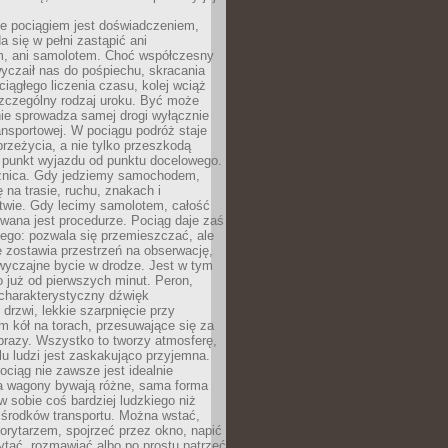
e pociągiem jest doświadczeniem,
a się w pełni zastąpić ani
 ani samolotem. Choć współczesny
yczaił nas do pośpiechu, skracania
ciągłego liczenia czasu, kolej wciąż
zczególny rodzaj uroku. Być może
nie sprowadza samej drogi wyłącznie
ransportowej. W pociągu podróż staje
przeżycia, a nie tylko przeszkodą
 punkt wyjazdu od punktu docelowego.
óżnica. Gdy jedziemy samochodem,
 na trasie, ruchu, znakach i
twie. Gdy lecimy samolotem, całość
wana jest procedurze. Pociąg daje zaś
ego: pozwala się przemieszczać, ale
 zostawia przestrzeń na obserwację,
wyczajne bycie w drodze. Jest w tym
 już od pierwszych minut. Peron,
 charakterystyczny dźwięk
rzwi, lekkie szarpnięcie przy
tm kół na torach, przesuwające się za
brazy. Wszystko to tworzy atmosferę,
elu ludzi jest zaskakująco przyjemna.
pociąg nie zawsze jest idealnie
 a wagony bywają różne, sama forma
 sobie coś bardziej ludzkiego niż
 środków transportu. Można wstać,
korytarzem, spojrzeć przez okno, napić
ytać, rozmawiać albo po prostu patrzeć