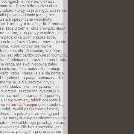
pociągach istnieje też ciekawa
ynamika. Przez kilka godzin obok
ą ludzie, którzy często nigdy wcześniej
ali i prawdopodobnie już się nie
wstaje specyficzna wspólnota
i. Ktoś czyta książkę, ktoś pracuje
e, ktoś drzemie, ktoś prowadzi długą
z telefon, ktoś patrzy w milczeniu za
m pada kilka zdań o przesiadce,
o celu podróży. Czasem nawiązuje się
owa, która kończy się równie
jak się zaczęła. W świecie, w którym
tów jest albo bardzo powierzchownych,
zapośredniczonych przez internet, taka
na droga ma swój niepowtarzalny
o ciekawe, kolej budzi silne emocje
sób, które interesują się nią bardziej
la jednych to pasja techniczna, dla
mentalna, a dla jeszcze innych
Jedni śledzą nowe połączenia, inni
i i dworców, jeszcze inni dyskutują o
anizacji ruchu i standardzie podróży.
iejscem wymiany takich obserwacji
towe
forum dyskusyjne
gdzie spotykają
y kolei, zwykli pasażerowie i osoby
dróże. To pokazuje, że pociąg jest
j niż narzędziem przemieszczania się.
matem, wokół którego powstaje kultura i
świadczeń. Nie bez znaczenia jest
że podróż pociągiem przywraca inne