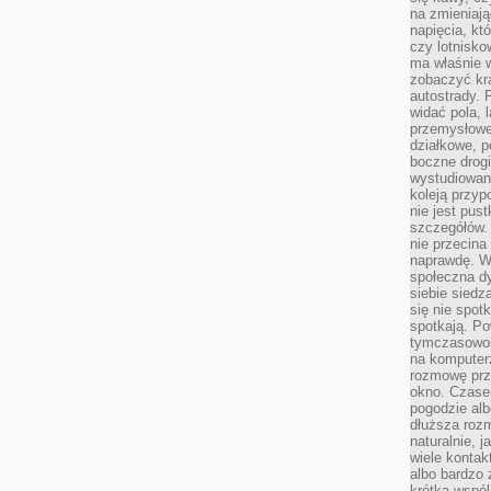
na zmieniają
napięcia, k
czy lotnisk
ma właśnie 
zobaczyć kra
autostrady. 
widać pola, 
przemysłowe
działkowe, p
boczne drogi
wystudiowany
koleją przyp
nie jest pus
szczegółów. 
nie przecina
naprawdę. W 
społeczna d
siebie siedz
się nie spotk
spotkają. Po
tymczasowośc
na komputerz
rozmowę prze
okno. Czase
pogodzie alb
dłuższa rozm
naturalnie, 
wiele kontak
albo bardzo 
krótka wspól