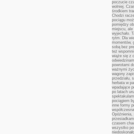
poczucie cza
wolniej. Cz
środkiem tra
Chodzi racze
pociągu moż
pomiędzy obo
miejscu, ale 
wyjechało. T
rytm. Dla wie
momentów, g
sobą bez pre
też wspomnie
wiąże się z
odwiedzinami
powrotami d
ważnymi życ
wagony zapi
przedziału, 
herbata w p
wpadające pr
po latach ur
spektakular
pociągiem by
inne formy p
współczesna 
Opóźnienia, 
przesiadkam
czasem chao
wszystko pot
niedoskonało