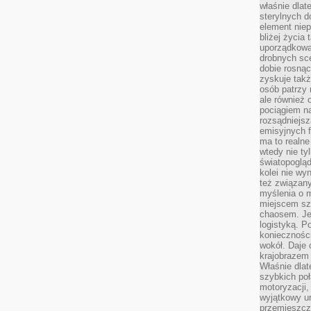
właśnie dlat
sterylnych 
element niep
bliżej życia 
uporządkowa
drobnych sce
dobie rosnąc
zyskuje tak
osób patrzy 
ale również 
pociągiem n
rozsądniejsz
emisyjnych f
ma to realne
wtedy nie ty
światopoglą
kolei nie wy
też związan
myślenia o m
miejscem sz
chaosem. Jes
logistyką. 
koniecznośc
wokół. Daje 
krajobrazem 
Właśnie dlat
szybkich poł
motoryzacji
wyjątkowy ur
przemieszcza