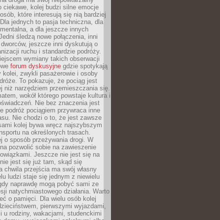
o ciekawe, kolej budzi silne emocje
sób, które interesują się nią bardziej
la jednych to pasja techniczna, dla
mentalna, a dla jeszcze innych
Jedni śledzą nowe połączenia, inni
i i dworców, jeszcze inni dyskutują o
anizacji ruchu i standardzie podróży.
iejscem wymiany takich obserwacji
towe
forum dyskusyjne
gdzie spotykają
y kolei, zwykli pasażerowie i osoby
dróże. To pokazuje, że pociąg jest
j niż narzędziem przemieszczania się.
matem, wokół którego powstaje kultura i
świadczeń. Nie bez znaczenia jest
że podróż pociągiem przywraca inne
su. Nie chodzi o to, że jest zawsze
asami kolej bywa wręcz najszybszym
nsportu na określonych trasach.
j o sposób przeżywania drogi. W
na pozwolić sobie na zawieszenie
wiązkami. Jeszcze nie jest się na
nie jest się już tam, skąd się
a chwila przejścia ma swój własny
lu ludzi staje się jednym z niewielu
dy naprawdę mogą pobyć sami ze
sji natychmiastowego działania. Warto
ć o pamięci. Dla wielu osób kolej
 dzieciństwem, pierwszymi wyjazdami,
 u rodziny, wakacjami, studenckimi