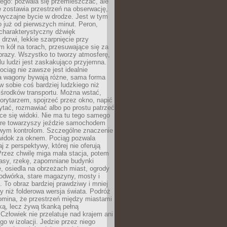
ego: pozwala się przemieszczać, ale
 zostawia przestrzeń na obserwację,
wyczajne bycie w drodze. Jest w tym
 już od pierwszych minut. Peron,
 charakterystyczny dźwięk
rzwi, lekkie szarpnięcie przy
tm kół na torach, przesuwające się za
brazy. Wszystko to tworzy atmosferę,
elu ludzi jest zaskakująco przyjemna.
pociąg nie zawsze jest idealnie
 a wagony bywają różne, sama forma
 sobie coś bardziej ludzkiego niż
 środków transportu. Można wstać,
korytarzem, spojrzeć przez okno, napić
ytać, rozmawiać albo po prostu patrzeć
ce się widoki. Nie ma tu tego samego
tóre towarzyszy jeździe samochodem
owym kontrolom. Szczególne znaczenie
widok za oknem. Pociąg pozwala
j z perspektywy, której nie oferują
Przez chwilę miga mała stacja, potem
lasy, rzekę, zapomniane budynki
, osiedla na obrzeżach miast, ogrody
odwórka, stare magazyny, mosty i
. To obraz bardziej prawdziwy i mniej
 niż folderowa wersja świata. Podróż
omina, że przestrzeń między miastami
tką, lecz żywą tkanką pełną
Człowiek nie przelatuje nad krajem ani
 go w izolacji. Jedzie przez niego