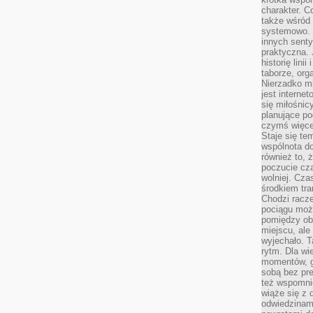
charakter. C
także wśród o
systemowo. D
innych senty
praktyczna. 
historię lini
taborze, org
Nierzadko m
jest interne
się miłośnic
planujące po
czymś więce
Staje się te
wspólnota do
również to, 
poczucie cza
wolniej. Cz
środkiem tra
Chodzi racze
pociągu moż
pomiędzy obo
miejscu, ale 
wyjechało. T
rytm. Dla wie
momentów, g
sobą bez pre
też wspomnie
wiąże się z
odwiedzinami