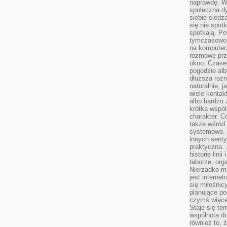
naprawdę. W 
społeczna d
siebie siedz
się nie spotk
spotkają. Po
tymczasowośc
na komputerz
rozmowę prze
okno. Czase
pogodzie alb
dłuższa rozm
naturalnie, 
wiele kontak
albo bardzo 
krótka wspól
charakter. C
także wśród o
systemowo. D
innych senty
praktyczna. 
historię lini
taborze, org
Nierzadko m
jest interne
się miłośnic
planujące po
czymś więce
Staje się te
wspólnota do
również to, 