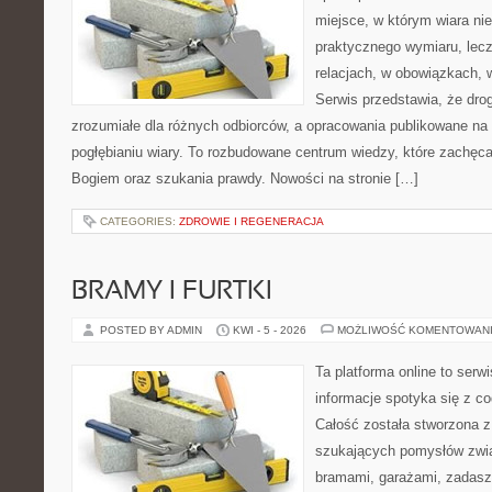
miejsce, w którym wiara ni
praktycznego wymiaru, lec
relacjach, w obowiązkach, 
Serwis przedstawia, że dro
zrozumiałe dla różnych odbiorców, a opracowania publikowane na
pogłębianiu wiary. To rozbudowane centrum wiedzy, które zachęca
Bogiem oraz szukania prawdy. Nowości na stronie […]
CATEGORIES:
ZDROWIE I REGENERACJA
BRAMY I FURTKI
POSTED BY ADMIN
KWI - 5 - 2026
MOŻLIWOŚĆ KOMENTOWAN
Ta platforma online to serw
informacje spotyka się z 
Całość została stworzona z
szukających pomysłów zwi
bramami, garażami, zadasz