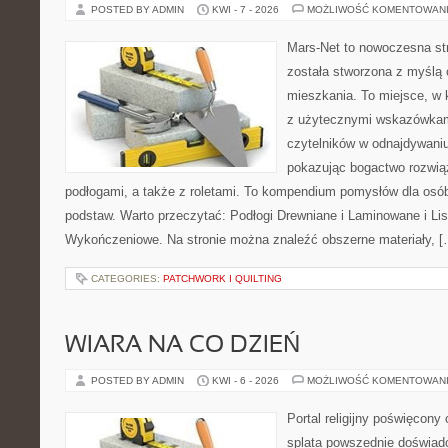
POSTED BY ADMIN
KWI - 7 - 2026
MOŻLIWOŚĆ KOMENTOWAN
Mars-Net to nowoczesna str
została stworzona z myślą 
mieszkania. To miejsce, w 
z użytecznymi wskazówkam
czytelników w odnajdywaniu 
pokazując bogactwo rozwią
podłogami, a także z roletami. To kompendium pomysłów dla osób
podstaw. Warto przeczytać: Podłogi Drewniane i Laminowane i Lis
Wykończeniowe. Na stronie można znaleźć obszerne materiały, [
CATEGORIES:
PATCHWORK I QUILTING
WIARA NA CO DZIEŃ
POSTED BY ADMIN
KWI - 6 - 2026
MOŻLIWOŚĆ KOMENTOWAN
Portal religijny poświęcony
splata powszednie doświadc