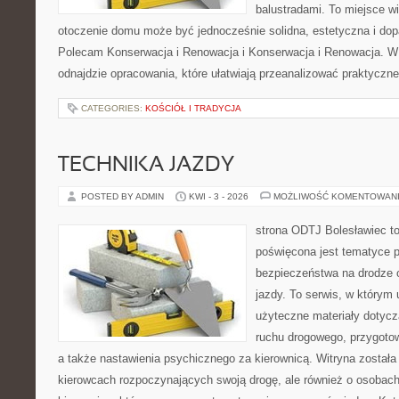
balustradami. To miejsce wi
otoczenie domu może być jednocześnie solidna, estetyczna i do
Polecam Konserwacja i Renowacja i Konserwacja i Renowacja. W ob
odnajdzie opracowania, które ułatwiają przeanalizować praktyczn
CATEGORIES:
KOŚCIÓŁ I TRADYCJA
TECHNIKA JAZDY
POSTED BY ADMIN
KWI - 3 - 2026
MOŻLIWOŚĆ KOMENTOWAN
strona ODTJ Bolesławiec to
poświęcona jest tematyce 
bezpieczeństwa na drodze 
jazdy. To serwis, w którym
użyteczne materiały dotycz
ruchu drogowego, przygoto
a także nastawienia psychicznego za kierownicą. Witryna została
kierowcach rozpoczynających swoją drogę, ale również o osobach