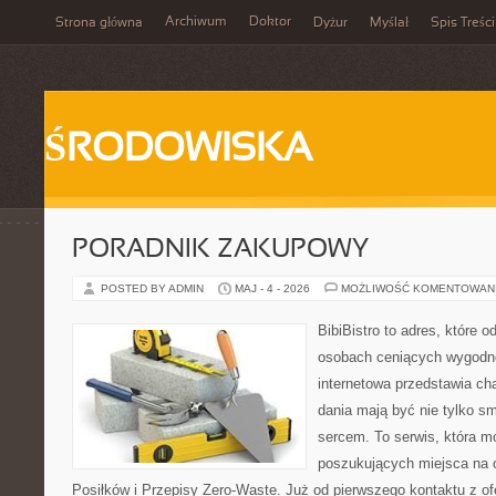
Archiwum
Doktor
Strona główna
Dyżur
Myślał
Spis Treści
ŚRODOWISKA
PORADNIK ZAKUPOWY
POSTED BY ADMIN
MAJ - 4 - 2026
MOŻLIWOŚĆ KOMENTOWAN
BibiBistro to adres, które 
osobach ceniących wygodne
internetowa przedstawia ch
dania mają być nie tylko s
sercem. To serwis, która m
poszukujących miejsca na 
Posiłków i Przepisy Zero-Waste. Już od pierwszego kontaktu z o