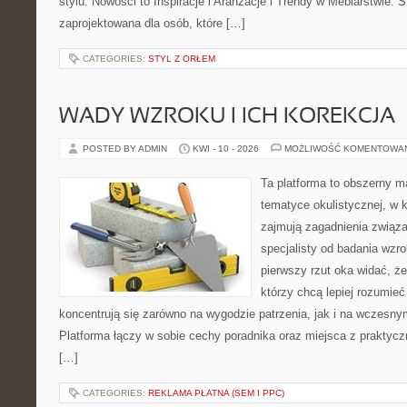
stylu. Nowości to Inspiracje i Aranżacje i Trendy w Meblarstwie. S
zaprojektowana dla osób, które […]
CATEGORIES:
STYL Z ORŁEM
WADY WZROKU I ICH KOREKCJA
POSTED BY ADMIN
KWI - 10 - 2026
MOŻLIWOŚĆ KOMENTOWA
Ta platforma to obszerny 
tematyce okulistycznej, w 
zajmują zagadnienia związa
specjalisty od badania wzr
pierwszy rzut oka widać, że 
którzy chcą lepiej rozumieć
koncentrują się zarówno na wygodzie patrzenia, jak i na wczes
Platforma łączy w sobie cechy poradnika oraz miejsca z praktyc
[…]
CATEGORIES:
REKLAMA PŁATNA (SEM I PPC)