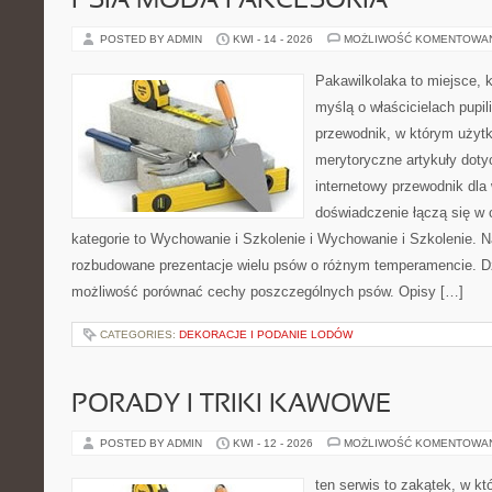
PSIA MODA I AKCESORIA
POSTED BY ADMIN
KWI - 14 - 2026
MOŻLIWOŚĆ KOMENTOWA
Pakawilkolaka to miejsce, k
myślą o właścicielach pupi
przewodnik, w którym użytk
merytoryczne artykuły doty
internetowy przewodnik dla 
doświadczenie łączą się w c
kategorie to Wychowanie i Szkolenie i Wychowanie i Szkolenie. 
rozbudowane prezentacje wielu psów o różnym temperamencie. D
możliwość porównać cechy poszczególnych psów. Opisy […]
CATEGORIES:
DEKORACJE I PODANIE LODÓW
PORADY I TRIKI KAWOWE
POSTED BY ADMIN
KWI - 12 - 2026
MOŻLIWOŚĆ KOMENTOWA
ten serwis to zakątek, w k