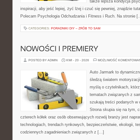
także lepsza kondycja psyc
inspiracji, aby jeść lepiej, żyć lżej i czuć się pewniej, znajdzie tut
Polecam Psychologia Odchudzania i Fitness i Ruch. Na stronie [
CATEGORIES:
PORADNIKI DIY – ZRÓB TO SAM
NOWOŚCI I PREMIERY
POSTED BY ADMIN
KWI - 20 - 2026
MOŻLIWOŚĆ KOMENTOWA
Auto Jarmark to dynamiczna
śledzą światem motoryzacji
myślą o czytelnikach, któr
tematach związanych z sam
szukają treści podanych w 
Strona skupia się na tym, 
czterech kółek oraz osób obserwujących rozwój branży jest napr
technologiach, trendach rynkowych, bezpieczeństwie, ekologii, t
codziennych zagadnieniach związanych z […]