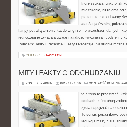
które szukają funkcjonalnyc
mieszkania, biura oraz prz
prezentuje rozbudowany św
aranżacją światła, pokazuj
lampy potrafią zmienić każde wnętrze. To przestrzeń dla tych, któ
jednocześnie zwracają uwagę na jakość wykonania i codzienny k
Polecam: Testy i Recenzje i Testy i Recenzje. Na stronie można 
CATEGORIES:
RASY KONI
MITY I FAKTY O ODCHUDZANIU
POSTED BY ADMIN
KWI - 21 - 2026
MOŻLIWOŚĆ KOMENTOWA
ta strona to przestrzeń, kt
osobach, które chcą zadbać
życia i spojrzeć na codzie
To serwis poradnikowy poś
redukcja masy ciała, zbilan