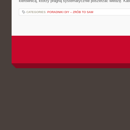
kierownicą, którzy pragną systematycznie poszerzać wiedzę. Kate
CATEGORIES:
PORADNIKI DIY – ZRÓB TO SAM