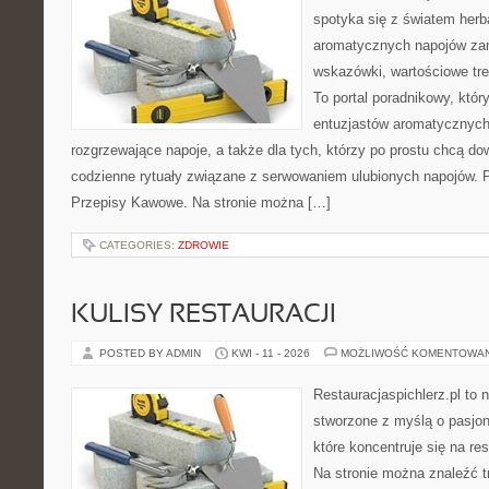
spotyka się z światem herba
aromatycznych napojów zam
wskazówki, wartościowe treś
To portal poradnikowy, któr
entuzjastów aromatycznych
rozgrzewające napoje, a także dla tych, którzy po prostu chcą dow
codzienne rytuały związane z serwowaniem ulubionych napojów.
Przepisy Kawowe. Na stronie można […]
CATEGORIES:
ZDROWIE
KULISY RESTAURACJI
POSTED BY ADMIN
KWI - 11 - 2026
MOŻLIWOŚĆ KOMENTOWA
Restauracjaspichlerz.pl to
stworzone z myślą o pasjon
które koncentruje się na re
Na stronie można znaleźć tr