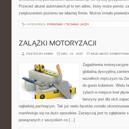
Przecież akurat automatech.pl to ten adres, który może pomóc 
zwiększeniem poziomu we własnej firmie. Można śmiało powiedzi
CATEGORIES:
PORADNIKI I TECHNIKI JAZDY
ZALĄŻKI MOTORYZACJI
POSTED BY ADMIN
GRU - 22 - 2025
MOŻLIWOŚĆ KOMENTOWA
Zagadnienia motoryzacyjne
globalną dyscypliną zainte
wszelkich mężczyzn na Ziem
do gustu kobietom. Wielu f
żyłach w miejsce krwi płyni
benzyny jest dla nich zap
najładniej pachnącym. Tak już wielu facetów zostało skonstruowa
manifestuje się na dużo sposobów. Zazwyczaj jest to zgłębianie 
powiązanych z wszystkim co […]