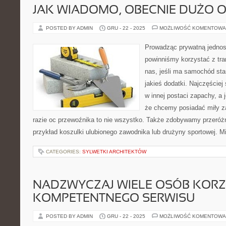
JAK WIADOMO, OBECNIE DUŻO O
POSTED BY ADMIN
GRU - 22 - 2025
MOŻLIWOŚĆ KOMENTOWA
Prowadząc prywatną jednos
powinniśmy korzystać z tr
nas, jeśli ma samochód sta
jakieś dodatki. Najczęściej
w innej postaci zapachy, a 
że chcemy posiadać miły z
razie oc przewoźnika to nie wszystko. Także zdobywamy przeróż
przykład koszulki ulubionego zawodnika lub drużyny sportowej. M
CATEGORIES:
SYLWETKI ARCHITEKTÓW
NADZWYCZAJ WIELE OSÓB KORZ
KOMPETENTNEGO SERWISU
POSTED BY ADMIN
GRU - 22 - 2025
MOŻLIWOŚĆ KOMENTOWA