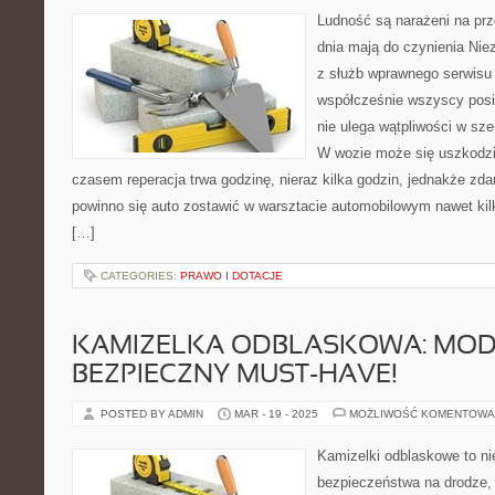
Ludność są narażeni na prz
dnia mają do czynienia Nie
z służb wprawnego serwis
współcześnie wszyscy posi
nie ulega wątpliwości w sz
W wozie może się uszkodzi
czasem reperacja trwa godzinę, nieraz kilka godzin, jednakże zdar
powinno się auto zostawić w warsztacie automobilowym nawet kilk
[…]
CATEGORIES:
PRAWO I DOTACJE
KAMIZELKA ODBLASKOWA: MOD
BEZPIECZNY MUST-HAVE!
POSTED BY ADMIN
MAR - 19 - 2025
MOŻLIWOŚĆ KOMENTOWA
Kamizelki odblaskowe to ni
bezpieczeństwa na drodze,