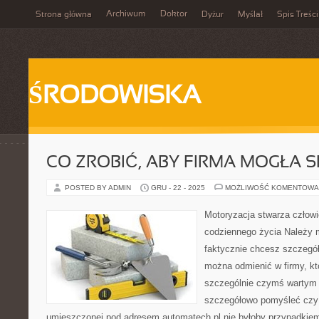
Archiwum
Doktor
Strona główna
Dyżur
Myślał
Spis Treści
ŚRODOWISKA
CO ZROBIĆ, ABY FIRMA MOGŁA 
POSTED BY ADMIN
GRU - 22 - 2025
MOŻLIWOŚĆ KOMENTOWA
Motoryzacja stwarza człow
codziennego życia Należy m
faktycznie chcesz szczegół
można odmienić w firmy, kt
szczególnie czymś wartym b
szczegółowo pomyśleć czy 
umieszczonej pod adresem automatech.pl nie byłoby przypadki