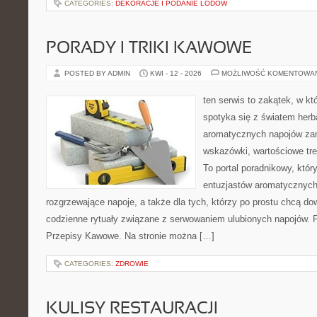
CATEGORIES:
DEKORACJE I PODANIE LODÓW
PORADY I TRIKI KAWOWE
POSTED BY ADMIN
KWI - 12 - 2026
MOŻLIWOŚĆ KOMENTOWA
ten serwis to zakątek, w k
spotyka się z światem herba
aromatycznych napojów zam
wskazówki, wartościowe treś
To portal poradnikowy, któr
entuzjastów aromatycznych
rozgrzewające napoje, a także dla tych, którzy po prostu chcą dow
codzienne rytuały związane z serwowaniem ulubionych napojów.
Przepisy Kawowe. Na stronie można […]
CATEGORIES:
ZDROWIE
KULISY RESTAURACJI