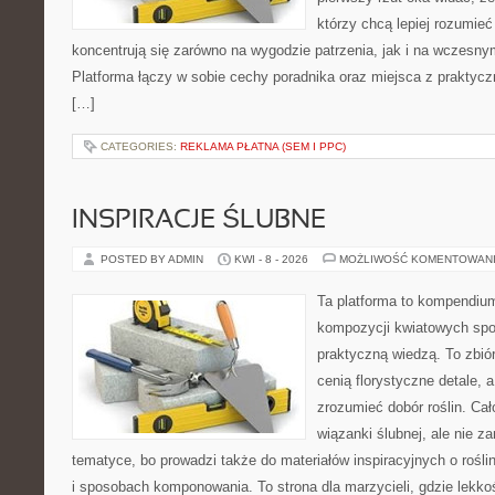
którzy chcą lepiej rozumieć
koncentrują się zarówno na wygodzie patrzenia, jak i na wczes
Platforma łączy w sobie cechy poradnika oraz miejsca z praktyc
[…]
CATEGORIES:
REKLAMA PŁATNA (SEM I PPC)
INSPIRACJE ŚLUBNE
POSTED BY ADMIN
KWI - 8 - 2026
MOŻLIWOŚĆ KOMENTOWAN
Ta platforma to kompendium
kompozycji kwiatowych spot
praktyczną wiedzą. To zbiór
cenią florystyczne detale, 
zrozumieć dobór roślin. Cał
wiązanki ślubnej, ale nie z
tematyce, bo prowadzi także do materiałów inspiracyjnych o rośli
i sposobach komponowania. To strona dla marzycieli, gdzie lekko