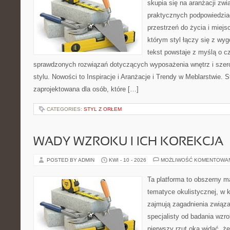
skupia się na aranżacji zw
praktycznych podpowiedzia
przestrzeń do życia i miejs
którym styl łączy się z wy
tekst powstaje z myślą o cz
sprawdzonych rozwiązań dotyczących wyposażenia wnętrz i szer
stylu. Nowości to Inspiracje i Aranżacje i Trendy w Meblarstwie. S
zaprojektowana dla osób, które […]
CATEGORIES:
STYL Z ORŁEM
WADY WZROKU I ICH KOREKCJA
POSTED BY ADMIN
KWI - 10 - 2026
MOŻLIWOŚĆ KOMENTOWA
Ta platforma to obszerny 
tematyce okulistycznej, w 
zajmują zagadnienia związa
specjalisty od badania wzr
pierwszy rzut oka widać, że 