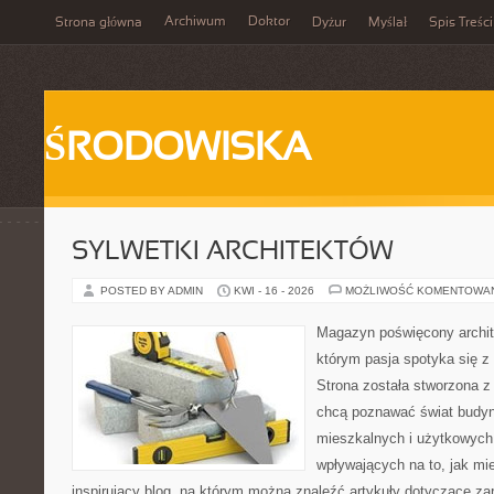
Archiwum
Doktor
Strona główna
Dyżur
Myślał
Spis Treści
ŚRODOWISKA
SYLWETKI ARCHITEKTÓW
POSTED BY ADMIN
KWI - 16 - 2026
MOŻLIWOŚĆ KOMENTOWA
Magazyn poświęcony archite
którym pasja spotyka się z
Strona została stworzona z
chcą poznawać świat budyn
mieszkalnych i użytkowych,
wpływających na to, jak mi
inspirujący blog, na którym można znaleźć artykuły dotyczące za