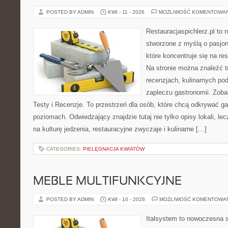
POSTED BY ADMIN
KWI - 11 - 2026
MOŻLIWOŚĆ KOMENTOWA
Restauracjaspichlerz.pl to
stworzone z myślą o pasjon
które koncentruje się na re
Na stronie można znaleźć tr
recenzjach, kulinarnych po
zapleczu gastronomii. Zoba
Testy i Recenzje. To przestrzeń dla osób, które chcą odkrywać g
poziomach. Odwiedzający znajdzie tutaj nie tylko opisy lokali, lec
na kulturę jedzenia, restauracyjne zwyczaje i kulinarne […]
CATEGORIES:
PIELĘGNACJA KWIATÓW
MEBLE MULTIFUNKCYJNE
POSTED BY ADMIN
KWI - 10 - 2026
MOŻLIWOŚĆ KOMENTOWA
Italsystem to nowoczesna s