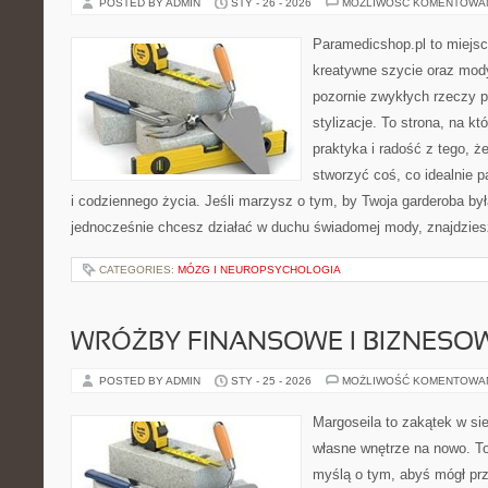
POSTED BY ADMIN
STY - 26 - 2026
MOŻLIWOŚĆ KOMENTOWA
Paramedicshop.pl to miejsc
kreatywne szycie oraz mody
pozornie zwykłych rzeczy p
stylizacje. To strona, na któ
praktyka i radość z tego, 
stworzyć coś, co idealnie p
i codziennego życia. Jeśli marzysz o tym, by Twoja garderoba był
jednocześnie chcesz działać w duchu świadomej mody, znajdzie
CATEGORIES:
MÓZG I NEUROPSYCHOLOGIA
WRÓŻBY FINANSOWE I BIZNESO
POSTED BY ADMIN
STY - 25 - 2026
MOŻLIWOŚĆ KOMENTOWA
Margoseila to zakątek w si
własne wnętrze na nowo. To
myślą o tym, abyś mógł prz