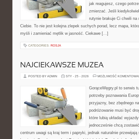
jak reagujesz, czego potrz
zmierzać. Jeśli kiedykolwi
rutynie brakuje Ci chwili na 
Ciebie. To nie jest kolejna zlepek suchych porad, lecz mapa, k
myśli i zamieniać mętlik w jasność. Ciekawe […]
CATEGORIES:
ROSJA
NAJCIEKAWSZE MUZEA
POSTED BY ADMIN
STY - 25 - 2026
MOŻLIWOŚĆ KOMENTOWA
GorąceWęgry.pl to serwis tu
potrzeby poznawania Euro
przyjazny, bez zbędnego na
podróżowanie musi być drog
które lubią układać wyjazdy
jednocześnie chcą zostawi
centrum uwagi są kraj term i papryki, jednak naturalnie przewijają s