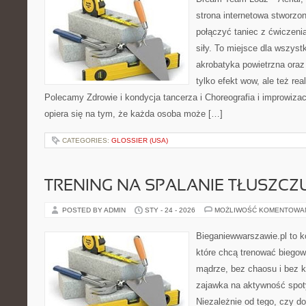
strona internetowa stworzon
połączyć taniec z ćwiczenia
siły. To miejsce dla wszystk
akrobatyka powietrzna oraz
tylko efekt wow, ale też re
Polecamy Zdrowie i kondycja tancerza i Choreografia i improwiz
opiera się na tym, że każda osoba może […]
CATEGORIES:
GLOSSIER (USA)
TRENING NA SPALANIE TŁUSZCZ
POSTED BY ADMIN
STY - 24 - 2026
MOŻLIWOŚĆ KOMENTOWA
Bieganiewwarszawie.pl to k
które chcą trenować biegowo
mądrze, bez chaosu i bez ko
zajawka na aktywność spoty
Niezależnie od tego, czy d