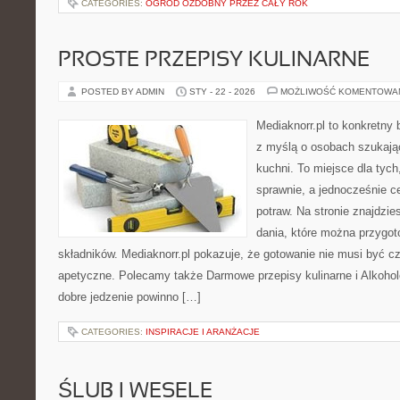
CATEGORIES:
OGRÓD OZDOBNY PRZEZ CAŁY ROK
PROSTE PRZEPISY KULINARNE
POSTED BY ADMIN
STY - 22 - 2026
MOŻLIWOŚĆ KOMENTOWA
Mediaknorr.pl to konkretny b
z myślą o osobach szukają
kuchni. To miejsce dla tyc
sprawnie, a jednocześnie 
potraw. Na stronie znajdzie
dania, które można przygo
składników. Mediaknorr.pl pokazuje, że gotowanie nie musi być c
apetyczne. Polecamy także Darmowe przepisy kulinarne i Alkohole.
dobre jedzenie powinno […]
CATEGORIES:
INSPIRACJE I ARANŻACJE
ŚLUB I WESELE