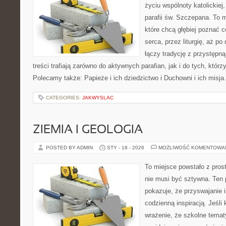
życiu wspólnoty katolickiej
parafii św. Szczepana. To m
które chcą głębiej poznać c
serca, przez liturgię, aż p
łączy tradycję z przystępną
treści trafiają zarówno do aktywnych parafian, jak i do tych, którz
Polecamy także: Papieże i ich dziedzictwo i Duchowni i ich misja
CATEGORIES:
JAKWYSLAC
ZIEMIA I GEOLOGIA
POSTED BY ADMIN
STY - 18 - 2026
MOŻLIWOŚĆ KOMENTOWA
To miejsce powstało z pros
nie musi być sztywna. Ten 
pokazuje, że przyswajanie 
codzienną inspiracją. Jeśli
wrażenie, że szkolne temat