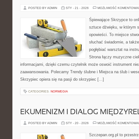
POSTED BY ADMIN
STY - 21 - 2026
MOŻLIWOŚĆ KOMENTOWA
Śpiewające Skrzypce to on
sztuce dźwięku, w którym s
opowieści. To miejsce stwo
słuchać świadomie, a także 
pogłębiać warsztat na ins
Strona łączy muzyczne ciek
informacjami, dzięki czemu czytelnik może oswoić instrument ni
zaawansowania. Polecamy Trendy ślubne i Miejsca na ślub i wes
Skrzypiec opiera się na pasji do skrzypiec […]
CATEGORIES:
NORWEGIA
EKUMENIZM I DIALOG MIĘDZYREL
POSTED BY ADMIN
STY - 20 - 2026
MOŻLIWOŚĆ KOMENTOWA
Szczepan.org.pl to przestr