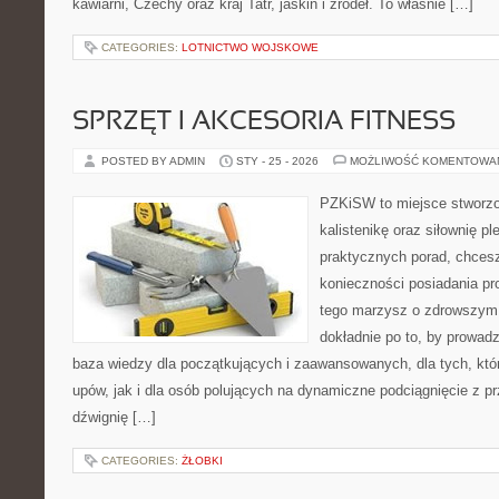
kawiarni, Czechy oraz kraj Tatr, jaskiń i źródeł. To właśnie […]
CATEGORIES:
LOTNICTWO WOJSKOWE
SPRZĘT I AKCESORIA FITNESS
POSTED BY ADMIN
STY - 25 - 2026
MOŻLIWOŚĆ KOMENTOWA
PZKiSW to miejsce stworzo
kalistenikę oraz siłownię p
praktycznych porad, chce
konieczności posiadania pro
tego marzysz o zdrowszym c
dokładnie po to, by prowadz
baza wiedzy dla początkujących i zaawansowanych, dla tych, któr
upów, jak i dla osób polujących na dynamiczne podciągnięcie z pr
dźwignię […]
CATEGORIES:
ŻŁOBKI