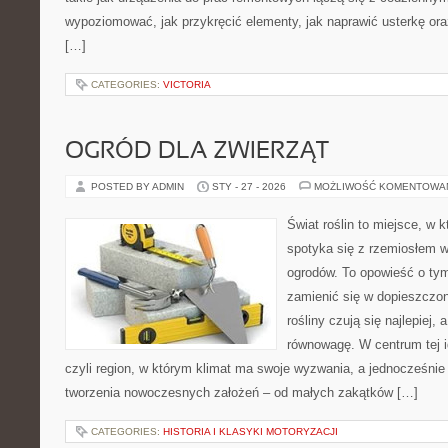
wypoziomować, jak przykręcić elementy, jak naprawić usterkę ora
[…]
CATEGORIES:
VICTORIA
OGRÓD DLA ZWIERZĄT
POSTED BY ADMIN
STY - 27 - 2026
MOŻLIWOŚĆ KOMENTOWA
Świat roślin to miejsce, w k
spotyka się z rzemiosłem w 
ogrodów. To opowieść o tym
zamienić się w dopieszczoną
rośliny czują się najlepiej,
równowagę. W centrum tej id
czyli region, w którym klimat ma swoje wyzwania, a jednocześnie
tworzenia nowoczesnych założeń – od małych zakątków […]
CATEGORIES:
HISTORIA I KLASYKI MOTORYZACJI