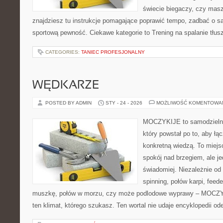
świecie biegaczy, czy masz
znajdziesz tu instrukcje pomagające poprawić tempo, zadbać o 
sportową pewność. Ciekawe kategorie to Trening na spalanie tłus
CATEGORIES:
TANIEC PROFESJONALNY
WĘDKARZE
POSTED BY ADMIN
STY - 24 - 2026
MOŻLIWOŚĆ KOMENTOWA
MOCZYKIJE to samodzielny 
który powstał po to, aby ł
konkretną wiedzą. To miejs
spokój nad brzegiem, ale j
świadomiej. Niezależnie od 
spinning, połów karpi, feede
muszkę, połów w morzu, czy może podlodowe wyprawy – MOCZY
ten klimat, którego szukasz. Ten wortal nie udaje encyklopedii od