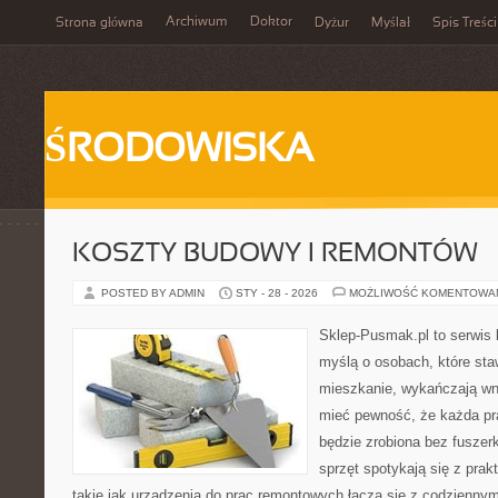
Archiwum
Doktor
Strona główna
Dyżur
Myślał
Spis Treści
ŚRODOWISKA
KOSZTY BUDOWY I REMONTÓW
POSTED BY ADMIN
STY - 28 - 2026
MOŻLIWOŚĆ KOMENTOWA
Sklep-Pusmak.pl to serwis 
myślą o osobach, które sta
mieszkanie, wykańczają wnę
mieć pewność, że każda pr
będzie zrobiona bez fuszerk
sprzęt spotykają się z pra
takie jak urządzenia do prac remontowych łączą się z codziennym