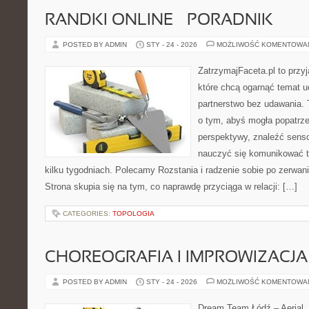
RANDKI ONLINE – PORADNIK
POSTED BY ADMIN
STY - 24 - 2026
MOŻLIWOŚĆ KOMENTOWA
ZatrzymajFaceta.pl to przyj
które chcą ogarnąć temat u
partnerstwo bez udawania. 
o tym, abyś mogła popatrze
perspektywy, znaleźć sens
nauczyć się komunikować ta
kilku tygodniach. Polecamy Rozstania i radzenie sobie po zerwaniu 
Strona skupia się na tym, co naprawdę przyciąga w relacji: […]
CATEGORIES:
TOPOLOGIA
CHOREOGRAFIA I IMPROWIZACJA
POSTED BY ADMIN
STY - 24 - 2026
MOŻLIWOŚĆ KOMENTOWA
Dream Team Łódź – Aerial, 