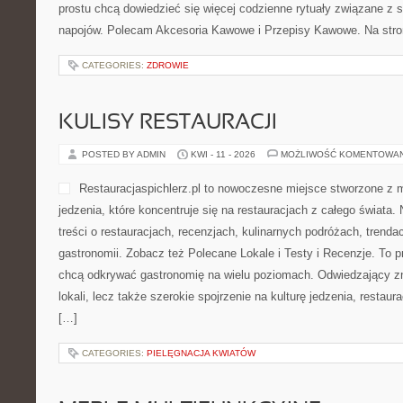
prostu chcą dowiedzieć się więcej codzienne rytuały związane z
napojów. Polecam Akcesoria Kawowe i Przepisy Kawowe. Na str
CATEGORIES:
ZDROWIE
KULISY RESTAURACJI
POSTED BY ADMIN
KWI - 11 - 2026
MOŻLIWOŚĆ KOMENTOWA
Restauracjaspichlerz.pl to nowoczesne miejsce stworzone z 
jedzenia, które koncentruje się na restauracjach z całego świata.
treści o restauracjach, recenzjach, kulinarnych podróżach, trenda
gastronomii. Zobacz też Polecane Lokale i Testy i Recenzje. To p
chcą odkrywać gastronomię na wielu poziomach. Odwiedzający znaj
lokali, lecz także szerokie spojrzenie na kulturę jedzenia, restaur
[…]
CATEGORIES:
PIELĘGNACJA KWIATÓW