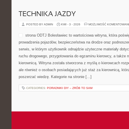
TECHNIKA JAZDY
POSTED BY ADMIN
KWI - 3 - 2026
MOŻLIWOŚĆ KOMENTOWAN
strona ODTJ Bolesławiec to wartościowa witryna, która poświ
prowadzenia pojazdów, bezpieczeństwa na drodze oraz podnoszen
serwis, w którym użytkownik odnajdzie użyteczne materiały dotyc
ruchu drogowego, przygotowania do egzaminu kierowcy, a także 
kierownicą. Witryna została stworzona z myślą o kierowcach roz
ale również o osobach posiadających już staż za kierownicą, któ
poszerzać wiedzę. Kategorie na stronie […]
CATEGORIES:
PORADNIKI DIY – ZRÓB TO SAM