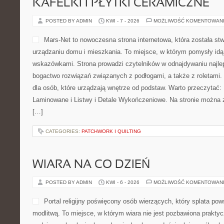
KAFELKI I PŁYTKI CERAMICZNE
POSTED BY ADMIN
KWI - 7 - 2026
MOŻLIWOŚĆ KOMENTOWAN
Mars-Net to nowoczesna strona internetowa, która została st
urządzaniu domu i mieszkania. To miejsce, w którym pomysły id
wskazówkami. Strona prowadzi czytelników w odnajdywaniu najlep
bogactwo rozwiązań związanych z podłogami, a także z roletam
dla osób, które urządzają wnętrze od podstaw. Warto przeczytać: 
Laminowane i Listwy i Detale Wykończeniowe. Na stronie można z
[…]
CATEGORIES:
PATCHWORK I QUILTING
WIARA NA CO DZIEŃ
POSTED BY ADMIN
KWI - 6 - 2026
MOŻLIWOŚĆ KOMENTOWAN
Portal religijny poświęcony osób wierzących, który splata po
modlitwą. To miejsce, w którym wiara nie jest pozbawiona prakt