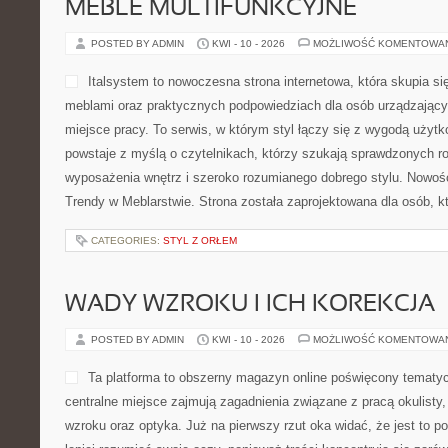
MEBLE MULTIFUNKCYJNE
POSTED BY ADMIN
KWI - 10 - 2026
MOŻLIWOŚĆ KOMENTOWA
Italsystem to nowoczesna strona internetowa, która skupia si
meblami oraz praktycznych podpowiedziach dla osób urządzającyc
miejsce pracy. To serwis, w którym styl łączy się z wygodą użytk
powstaje z myślą o czytelnikach, którzy szukają sprawdzonych 
wyposażenia wnętrz i szeroko rozumianego dobrego stylu. Nowości 
Trendy w Meblarstwie. Strona została zaprojektowana dla osób, k
CATEGORIES:
STYL Z ORŁEM
WADY WZROKU I ICH KOREKCJA
POSTED BY ADMIN
KWI - 10 - 2026
MOŻLIWOŚĆ KOMENTOWA
Ta platforma to obszerny magazyn online poświęcony tematyc
centralne miejsce zajmują zagadnienia związane z pracą okulisty,
wzroku oraz optyka. Już na pierwszy rzut oka widać, że jest to por