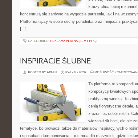
którzy chcą lepiej rozumieć
koncentrują się zarówno na wygodzie patrzenia, jak i na wczes
Platforma łączy w sobie cechy poradnika oraz miejsca z praktyc
[…]
CATEGORIES:
REKLAMA PŁATNA (SEM I PPC)
INSPIRACJE ŚLUBNE
POSTED BY ADMIN
KWI - 8 - 2026
MOŻLIWOŚĆ KOMENTOWAN
Ta platforma to kompendium
kompozycji kwiatowych spot
praktyczną wiedzą. To zbiór
cenią florystyczne detale, 
zrozumieć dobór roślin. Cał
wiązanki ślubnej, ale nie z
tematyce, bo prowadzi także do materiałów inspiracyjnych o rośli
i sposobach komponowania. To strona dla marzycieli, gdzie lekko