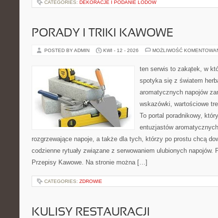
CATEGORIES:
DEKORACJE I PODANIE LODÓW
PORADY I TRIKI KAWOWE
POSTED BY ADMIN
KWI - 12 - 2026
MOŻLIWOŚĆ KOMENTOWA
ten serwis to zakątek, w k
spotyka się z światem herba
aromatycznych napojów zam
wskazówki, wartościowe treś
To portal poradnikowy, któr
entuzjastów aromatycznych
rozgrzewające napoje, a także dla tych, którzy po prostu chcą dow
codzienne rytuały związane z serwowaniem ulubionych napojów.
Przepisy Kawowe. Na stronie można […]
CATEGORIES:
ZDROWIE
KULISY RESTAURACJI