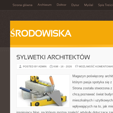
Archiwum
Doktor
Strona główna
Dyżur
Myślał
Spis Treści
ŚRODOWISKA
SYLWETKI ARCHITEKTÓW
POSTED BY ADMIN
KWI - 16 - 2026
MOŻLIWOŚĆ KOMENTOWA
Magazyn poświęcony archite
którym pasja spotyka się z
Strona została stworzona z
chcą poznawać świat budyn
mieszkalnych i użytkowych,
wpływających na to, jak mi
inspirujący blog, na którym można znaleźć artykuły dotyczące za