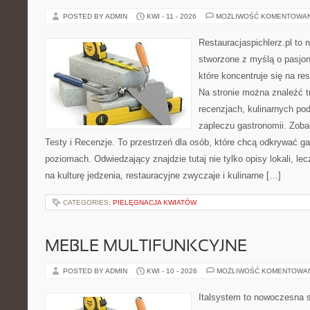
POSTED BY ADMIN
KWI - 11 - 2026
MOŻLIWOŚĆ KOMENTOWA
Restauracjaspichlerz.pl to
stworzone z myślą o pasjon
które koncentruje się na re
Na stronie można znaleźć tr
recenzjach, kulinarnych po
zapleczu gastronomii. Zoba
Testy i Recenzje. To przestrzeń dla osób, które chcą odkrywać g
poziomach. Odwiedzający znajdzie tutaj nie tylko opisy lokali, lec
na kulturę jedzenia, restauracyjne zwyczaje i kulinarne […]
CATEGORIES:
PIELĘGNACJA KWIATÓW
MEBLE MULTIFUNKCYJNE
POSTED BY ADMIN
KWI - 10 - 2026
MOŻLIWOŚĆ KOMENTOWA
Italsystem to nowoczesna s