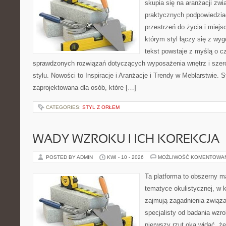
skupia się na aranżacji zw
praktycznych podpowiedzia
przestrzeń do życia i miejs
którym styl łączy się z wy
tekst powstaje z myślą o cz
sprawdzonych rozwiązań dotyczących wyposażenia wnętrz i szer
stylu. Nowości to Inspiracje i Aranżacje i Trendy w Meblarstwie. S
zaprojektowana dla osób, które […]
CATEGORIES:
STYL Z ORŁEM
WADY WZROKU I ICH KOREKCJA
POSTED BY ADMIN
KWI - 10 - 2026
MOŻLIWOŚĆ KOMENTOWA
Ta platforma to obszerny 
tematyce okulistycznej, w 
zajmują zagadnienia związa
specjalisty od badania wzr
pierwszy rzut oka widać, że 