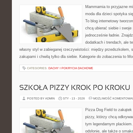
Mammamia to przyjazne mie
moda dla dzieci spotyka si
To blog internetowy tworzon
chcą ubierać siebie i swoje
jednocześnie ładnie. Znajdz
dodatkach i trendach, ale t
własny styl w zabieganej rzeczywistości: między przedszkolem, 
zakupami i chwilą tylko dla siebie. Kategorie do zobaczenia to M
CATEGORIES:
DACHY I POKRYCIA DACHOWE
SZKOŁA PIZZY KROK PO KROKU
POSTED BY ADMIN
STY - 13 - 2026
MOŻLIWOŚĆ KOMENTOWA
Pizza Dog Field to zakątek
pizzy, którzy chcą odkrywa
tym legendarnym plackiem. 
odsłonie, ale także o smaka