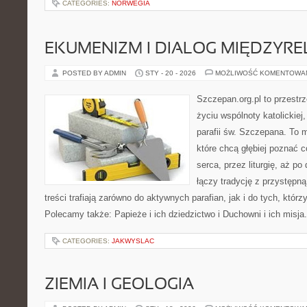
CATEGORIES:
NORWEGIA
EKUMENIZM I DIALOG MIĘDZYREL
POSTED BY ADMIN
STY - 20 - 2026
MOŻLIWOŚĆ KOMENTOWA
Szczepan.org.pl to przestr
życiu wspólnoty katolickiej
parafii św. Szczepana. To m
które chcą głębiej poznać c
serca, przez liturgię, aż p
łączy tradycję z przystępną
treści trafiają zarówno do aktywnych parafian, jak i do tych, którz
Polecamy także: Papieże i ich dziedzictwo i Duchowni i ich misja
CATEGORIES:
JAKWYSLAC
ZIEMIA I GEOLOGIA