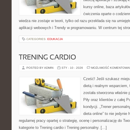
kursy online, baza artykuł
ćwiczenia oparte o codzien
wiedza nie zostaje w teorii, tylko od razu przekłada się na umiej
aplikacji webowych i Trendy w programowaniu. W centrum tej str
CATEGORIES:
EDUKACJA
TRENING CARDIO
POSTED BY ADMIN
STY - 10 - 2026
MOŻLIWOŚĆ KOMENTOWA
Cześć! Jeśli szukasz miejsc
dietą i realnym wsparciem, 
została stworzona właśnie 
Piły oraz klientów z całej P
kondycji. „Trener personalny
dieta online” to nie jedynie
regularnej pracy opartej o strategię, ocenę i personalizację do T
kategorie to Trening cardio i Trening personalny. […]