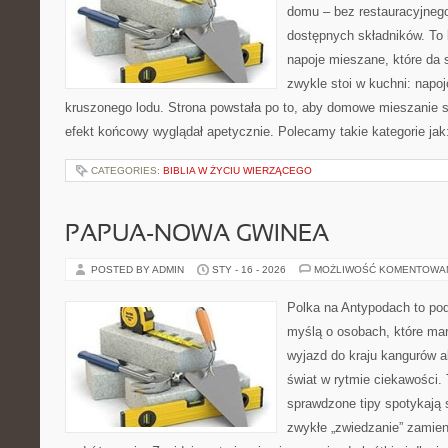
domu – bez restauracyjnego
dostępnych składników. To 
napoje mieszane, które da s
zwykle stoi w kuchni: napo
kruszonego lodu. Strona powstała po to, aby domowe mieszanie s
efekt końcowy wyglądał apetycznie. Polecamy takie kategorie jak:
CATEGORIES:
BIBLIA W ŻYCIU WIERZĄCEGO
PAPUA-NOWA GWINEA
POSTED BY ADMIN
STY - 16 - 2026
MOŻLIWOŚĆ KOMENTOWA
Polka na Antypodach to pod
myślą o osobach, które mar
wyjazd do kraju kangurów a
świat w rytmie ciekawości. 
sprawdzone tipy spotykają si
zwykłe „zwiedzanie” zamie