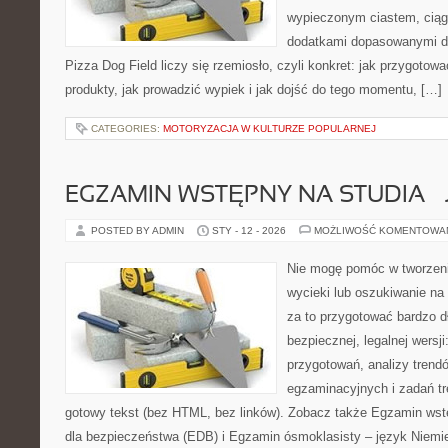
wypieczonym ciastem, ciąg
dodatkami dopasowanymi do
Pizza Dog Field liczy się rzemiosło, czyli konkret: jak przygotowa
produkty, jak prowadzić wypiek i jak dojść do tego momentu, […]
CATEGORIES:
MOTORYZACJA W KULTURZE POPULARNEJ
EGZAMIN WSTĘPNY NA STUDIA – 
POSTED BY ADMIN
STY - 12 - 2026
MOŻLIWOŚĆ KOMENTOWA
Nie mogę pomóc w tworzeniu
wycieki lub oszukiwanie na
za to przygotować bardzo d
bezpiecznej, legalnej wersji
przygotowań, analizy tren
egzaminacyjnych i zadań t
gotowy tekst (bez HTML, bez linków). Zobacz także Egzamin wst
dla bezpieczeństwa (EDB) i Egzamin ósmoklasisty – język Niemie