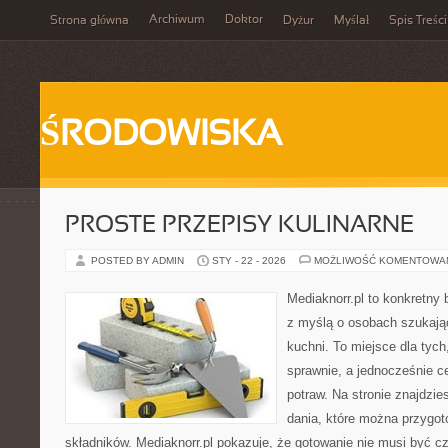
Archiwum
Doktor
Strona główna
Dyżur
Myślał
Spis Treści
ŚRODOWISKA
PROSTE PRZEPISY KULINARNE
POSTED BY ADMIN
STY - 22 - 2026
MOŻLIWOŚĆ KOMENTOWA
Mediaknorr.pl to konkretny b
z myślą o osobach szukają
kuchni. To miejsce dla tyc
sprawnie, a jednocześnie 
potraw. Na stronie znajdzie
dania, które można przygo
składników. Mediaknorr.pl pokazuje, że gotowanie nie musi być c