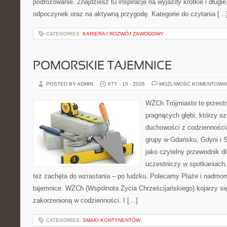
podróżowanie. Znajdziesz tu inspiracje na wyjazdy krótkie i długie,
odpoczynek oraz na aktywną przygodę. Kategorie do czytania […
CATEGORIES:
KARIERA I ROZWÓJ ZAWODOWY
POMORSKIE TAJEMNICE
POSTED BY ADMIN
STY - 15 - 2026
MOŻLIWOŚĆ KOMENTOWA
WŻCh Trójmiasto to przestr
pragnących głębi, którzy sz
duchowości z codziennością
grupy w Gdańsku, Gdyni i 
jako czytelny przewodnik dl
uczestniczy w spotkaniach. 
też zachęta do wzrastania – po ludzku. Polecamy Plaże i nadmors
tajemnice. WŻCh (Wspólnota Życia Chrześcijańskiego) kojarzy si
zakorzenioną w codzienności. I […]
CATEGORIES:
SMAKI KONTYNENTÓW