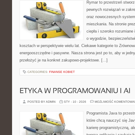
Rymar to przestrzeń stworz
pewnych rozwiązań w zakre
oraz nowoczesnych systemó
mieszkania. Na stronie pr
ciepła i szeroko rozumiane 
o wygodzie, bezpieczeństwi
kosztach w perspektywie wielu lat. Ciekawe kategorie to Zrówn
energooszczędne i pasywne. Nasza strona jest po to, aby w jedn
przełożyć je na konkret zakupowo-projektowe. […]
CATEGORIES:
FINANSE KOBIET
ETYKA W PROGRAMOWANIU I AI
POSTED BY ADMIN
STY - 10 - 2026
MOŻLIWOŚĆ KOMENTOWA
Programista Java to przest
które chcą nauczyć się Jav
karierę programistyczną, ale
tworzą aplikacje i szukają 