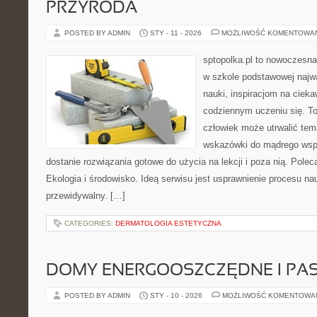
PRZYRODA
POSTED BY ADMIN
STY - 11 - 2026
MOŻLIWOŚĆ KOMENTOWA
sptopolka.pl to nowoczesna
w szkole podstawowej najw
nauki, inspiracjom na cieka
codziennym uczeniu się. T
człowiek może utrwalić tem
wskazówki do mądrego wsp
dostanie rozwiązania gotowe do użycia na lekcji i poza nią. Pol
Ekologia i środowisko. Ideą serwisu jest usprawnienie procesu nauk
przewidywalny. […]
CATEGORIES:
DERMATOLOGIA ESTETYCZNA
DOMY ENERGOOSZCZĘDNE I PA
POSTED BY ADMIN
STY - 10 - 2026
MOŻLIWOŚĆ KOMENTOWA