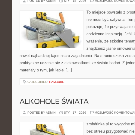
POSTED BY ADMIN
STY - 18 - 2026
MOŻLIWOŚĆ KOMENTOWA
To miejsce powstało z pros
nie musi być sztywna. Ten 
pokazuje, że przyswajanie 
codzienną inspiracją. Jeśli
wrażenie, że szkolne temat
znajdziesz jasne omówieni
nawet najbardziej tajemnicze zagadnienia. Na stronie czeka zestaw
praktyczne uczenie się z ciekawostkami ze świata badań. Z jednej
materiały o tym, jak lepiej […]
CATEGORIES:
HAMBURG
ALKOHOLE ŚWIATA
POSTED BY ADMIN
STY - 17 - 2026
MOŻLIWOŚĆ KOMENTOWA
zrobdrinka.pl to wygodne mi
bez stresu przygotować nie