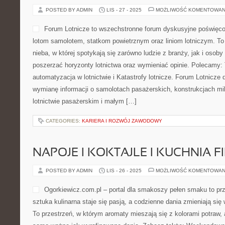
POSTED BY ADMIN
LIS - 27 - 2025
MOŻLIWOŚĆ KOMENTOWAN
Forum Lotnicze to wszechstronne forum dyskusyjne poświęcon
lotom samolotem, statkom powietrznym oraz liniom lotniczym. To
nieba, w której spotykają się zarówno ludzie z branży, jak i osob
poszerzać horyzonty lotnictwa oraz wymieniać opinie. Polecamy: T
automatyzacja w lotnictwie i Katastrofy lotnicze. Forum Lotnicze 
wymianę informacji o samolotach pasażerskich, konstrukcjach mi
lotnictwie pasażerskim i małym […]
CATEGORIES:
KARIERA I ROZWÓJ ZAWODOWY
NAPOJE I KOKTAJLE I KUCHNIA 
POSTED BY ADMIN
LIS - 26 - 2025
MOŻLIWOŚĆ KOMENTOWAN
Ogorkiewicz.com.pl – portal dla smakoszy pełen smaku to prz
sztuka kulinarna staje się pasją, a codzienne dania zmieniają si
To przestrzeń, w którym aromaty mieszają się z kolorami potraw, 