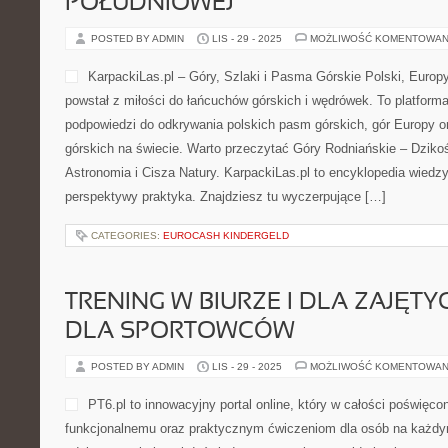
POŁUDNIOWEJ
POSTED BY ADMIN
LIS - 29 - 2025
MOŻLIWOŚĆ KOMENTOWAN
KarpackiLas.pl – Góry, Szlaki i Pasma Górskie Polski, Europy 
powstał z miłości do łańcuchów górskich i wędrówek. To platforma
podpowiedzi do odkrywania polskich pasm górskich, gór Europy o
górskich na świecie. Warto przeczytać Góry Rodniańskie – Dziko
Astronomia i Cisza Natury. KarpackiLas.pl to encyklopedia wiedz
perspektywy praktyka. Znajdziesz tu wyczerpujące […]
CATEGORIES:
EUROCASH KINDERGELD
TRENING W BIURZE I DLA ZAJĘTY
DLA SPORTOWCÓW
POSTED BY ADMIN
LIS - 29 - 2025
MOŻLIWOŚĆ KOMENTOWAN
PT6.pl to innowacyjny portal online, który w całości poświęcon
funkcjonalnemu oraz praktycznym ćwiczeniom dla osób na każdym