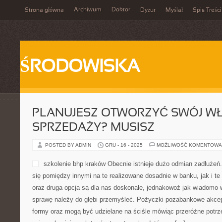
Archiwum
Doktor
Strona główna
Dyżur
Myślał
Spis Treści
ŚRODOWISKA
PLANUJESZ OTWORZYĆ SWÓJ W
SPRZEDAŻY? MUSISZ
POSTED BY ADMIN
GRU - 16 - 2025
MOŻLIWOŚĆ KOMENTOWA
szkolenie bhp kraków Obecnie istnieje dużo odmian zadłuż
się pomiędzy innymi na te realizowane dosadnie w banku, jak i te
oraz druga opcja są dla nas doskonałe, jednakowoż jak wiadomo
sprawę należy do głębi przemyśleć. Pożyczki pozabankowe akce
formy oraz mogą być udzielane na ściśle mówiąc przeróżne potr