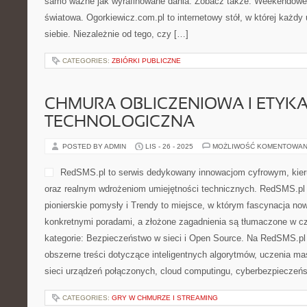
samo ważne jak wyrafinowane dania. Zobacz także: Weekendowe 
światowa. Ogorkiewicz.com.pl to internetowy stół, w której każdy
siebie. Niezależnie od tego, czy […]
CATEGORIES:
ZBIÓRKI PUBLICZNE
CHMURA OBLICZENIOWA I ETYK
TECHNOLOGICZNA
POSTED BY ADMIN
LIS - 26 - 2025
MOŻLIWOŚĆ KOMENTOWAN
RedSMS.pl to serwis dedykowany innowacjom cyfrowym, kier
oraz realnym wdrożeniom umiejętności technicznych. RedSMS.pl
pionierskie pomysły i Trendy to miejsce, w którym fascynacja now
konkretnymi poradami, a złożone zagadnienia są tłumaczone w c
kategorie: Bezpieczeństwo w sieci i Open Source. Na RedSMS.pl
obszerne treści dotyczące inteligentnych algorytmów, uczenia m
sieci urządzeń połączonych, cloud computingu, cyberbezpieczeńs
CATEGORIES:
GRY W CHMURZE I STREAMING