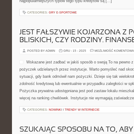
najpopularniejszych typów tego typu kredytów są […]
CATEGORIES:
GRY E-SPORTOWE
JEST FAŁSZYWIE KOJARZONA Z 
BLISKICH, CZY RODZINY. FINANS
POSTED BY ADMIN
GRU - 15 - 2025
MOŻLIWOŚĆ KOMENTOWA
Wskazane jest zadbać w jakiś sposób o swoją To na pewno z 
pożyczek udzielanych przez instytucje. Warto pomyśleć nad skorz
sytuacji, gdy bank odmówił nam pożyczki. Dzieje się tak wielokr
zdolność kredytową lub ewentualnie w przypadku zaległości w sp
Pożyczka prywatna udostępniana jest pod zastaw lokalu mieszk
więcej na ranking chwilówek. Instytucje nie wymagają zaświadcz
CATEGORIES:
NOWINKI I TRENDY W INTERNECIE
SZUKAJĄC SPOSOBU NA TO, AB