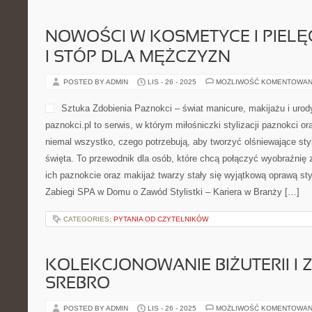
NOWOŚCI W KOSMETYCE I PIELĘ
I STÓP DLA MĘŻCZYZN
POSTED BY ADMIN
LIS - 26 - 2025
MOŻLIWOŚĆ KOMENTOWAN
Sztuka Zdobienia Paznokci – świat manicure, makijażu i urod
paznokci.pl to serwis, w którym miłośniczki stylizacji paznokci ora
niemal wszystko, czego potrzebują, aby tworzyć olśniewające styl
święta. To przewodnik dla osób, które chcą połączyć wyobraźnię 
ich paznokcie oraz makijaż twarzy stały się wyjątkową oprawą sty
Zabiegi SPA w Domu o Zawód Stylistki – Kariera w Branży […]
CATEGORIES:
PYTANIA OD CZYTELNIKÓW
KOLEKCJONOWANIE BIŻUTERII I Z
SREBRO
POSTED BY ADMIN
LIS - 26 - 2025
MOŻLIWOŚĆ KOMENTOWAN