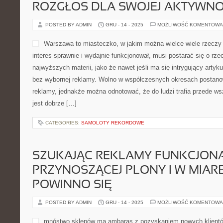
ROZGŁOS DLA SWOJEJ AKTYWNO
POSTED BY ADMIN
GRU - 14 - 2025
MOŻLIWOŚĆ KOMENTOWA
Warszawa to miasteczko, w jakim można wielce wiele rzeczy J
interes sprawnie i wydajnie funkcjonował, musi postarać się o rz
najwyższych materii, jako że nawet jeśli ma się intrygujący artyku
bez wybornej reklamy. Wolno w współczesnych okresach postanow
reklamy, jednakże można odnotować, że do ludzi trafia przede ws
jest dobrze […]
CATEGORIES:
SAMOLOTY REKORDOWE
SZUKAJĄC REKLAMY FUNKCJONA
PRZYNOSZĄCEJ PLONY I W MIARĘ
POWINNO SIĘ
POSTED BY ADMIN
GRU - 14 - 2025
MOŻLIWOŚĆ KOMENTOWA
mnóstwo sklepów ma ambaras z pozyskaniem nowych klientów