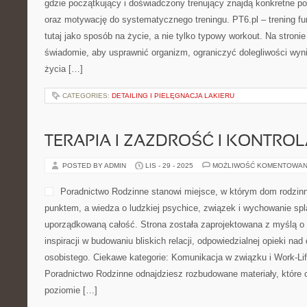
gdzie początkujący i doświadczony trenujący znajdą konkretne po
oraz motywację do systematycznego treningu. PT6.pl – trening fu
tutaj jako sposób na życie, a nie tylko typowy workout. Na stroni
świadomie, aby usprawnić organizm, ograniczyć dolegliwości wyn
życia […]
CATEGORIES:
DETAILING I PIELĘGNACJA LAKIERU
TERAPIA I ZAZDROŚĆ I KONTRO
POSTED BY ADMIN
LIS - 29 - 2025
MOŻLIWOŚĆ KOMENTOWAN
Poradnictwo Rodzinne stanowi miejsce, w którym dom rodzinn
punktem, a wiedza o ludzkiej psychice, związek i wychowanie spla
uporządkowaną całość. Strona została zaprojektowana z myślą o
inspiracji w budowaniu bliskich relacji, odpowiedzialnej opieki nad
osobistego. Ciekawe kategorie: Komunikacja w związku i Work-Lif
Poradnictwo Rodzinne odnajdziesz rozbudowane materiały, które op
poziomie […]