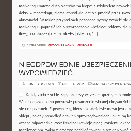
marketingu bardzo dużo sklepów ma kłopot z zdobyciem nowych kl
dobry w marketingu, nieraz kłopotliwie jest się przebić przez rywal
aktywności. W takich przypadkach pożądane byłoby zwrócić się d
marketingu i poprosić ich o przyrządzanie właściwej reklamy dla
firmy, zaświadczają m.in. służby jakimi są […]
CATEGORIES:
MUZYKA FILMOWA I MUSICALE
NIEODPOWIEDNIE UBEZPIECZENI
WYPOWIEDZIEĆ
POSTED BY ADMIN
GRU - 14 - 2025
MOŻLIWOŚĆ KOMENTOWA
Każdy zadaje sobie zapytanie czy wszelkie sprzęty elektron
Wszelkie wydatki na podstawie prowadzenia własnej aktywności b
się na sprzętach. Z pewnością, kiedy tak właściwie mowa jest o
sklepu, należy pomyśleć o takich oprzyrządowaniach, jakim są kas
własne odpowiednie kasy fiskalne ułatwiają pracę każdemu eksped
możliwościom, wolno z prostotą nazbijać towary, a też drukować