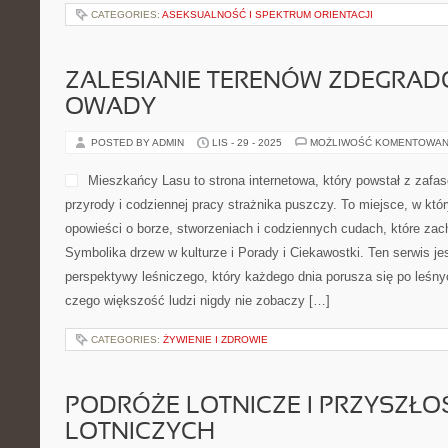
CATEGORIES:
ASEKSUALNOŚĆ I SPEKTRUM ORIENTACJI
ZALESIANIE TERENÓW ZDEGRAD
OWADY
POSTED BY ADMIN
LIS - 29 - 2025
MOŻLIWOŚĆ KOMENTOWAN
Mieszkańcy Lasu to strona internetowa, który powstał z zafas
przyrody i codziennej pracy strażnika puszczy. To miejsce, w kt
opowieści o borze, stworzeniach i codziennych cudach, które zac
Symbolika drzew w kulturze i Porady i Ciekawostki. Ten serwis j
perspektywy leśniczego, który każdego dnia porusza się po leśny
czego większość ludzi nigdy nie zobaczy […]
CATEGORIES:
ŻYWIENIE I ZDROWIE
PODRÓŻE LOTNICZE I PRZYSZŁ
LOTNICZYCH