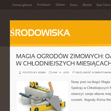
Archiwum
Doktor
Strona główna
Dyżur
Myślał
Spis Treści
ŚRODOWISKA
MAGIA OGRODÓW ZIMOWYCH: O
W CHŁODNIEJSZYCH MIESIĄCAC
POSTED BY ADMIN
KWI - 9 - 2025
MOŻLIWOŚĆ KOMENTOWAN
Nowy post na blogu! Magi
Spokoju w Chłodniejszych 
stworzyć swoje własne mie
scenerii. #ogrody #zima #re