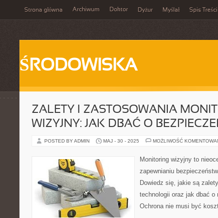
Archiwum
Doktor
Strona główna
Dyżur
Myślał
Spis Treści
ŚRODOWISKA
ZALETY I ZASTOSOWANIA MONI
WIZYJNY: JAK DBAĆ O BEZPIECZ
POSTED BY ADMIN
MAJ - 30 - 2025
MOŻLIWOŚĆ KOMENTOWA
Monitoring wizyjny to nieoc
zapewnianiu bezpieczeństwa
Dowiedz się, jakie są zalety
technologii oraz jak dbać 
Ochrona nie musi być kosz