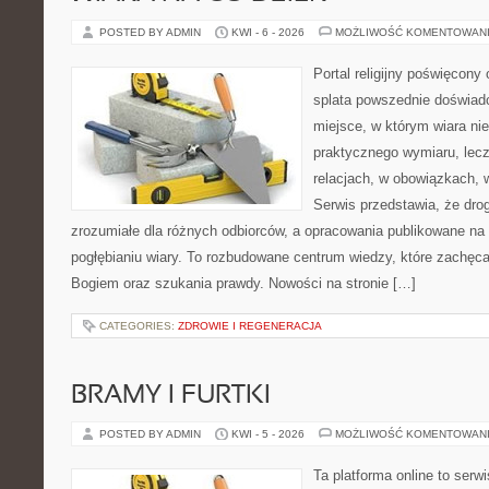
POSTED BY ADMIN
KWI - 6 - 2026
MOŻLIWOŚĆ KOMENTOWAN
Portal religijny poświęcony
splata powszednie doświadc
miejsce, w którym wiara ni
praktycznego wymiaru, lec
relacjach, w obowiązkach, 
Serwis przedstawia, że dro
zrozumiałe dla różnych odbiorców, a opracowania publikowane na
pogłębianiu wiary. To rozbudowane centrum wiedzy, które zachęca
Bogiem oraz szukania prawdy. Nowości na stronie […]
CATEGORIES:
ZDROWIE I REGENERACJA
BRAMY I FURTKI
POSTED BY ADMIN
KWI - 5 - 2026
MOŻLIWOŚĆ KOMENTOWAN
Ta platforma online to serw