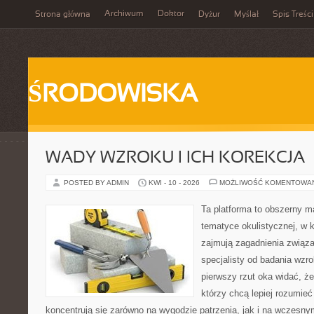
Archiwum
Doktor
Strona główna
Dyżur
Myślał
Spis Treści
ŚRODOWISKA
WADY WZROKU I ICH KOREKCJA
POSTED BY ADMIN
KWI - 10 - 2026
MOŻLIWOŚĆ KOMENTOWA
Ta platforma to obszerny 
tematyce okulistycznej, w 
zajmują zagadnienia związa
specjalisty od badania wzr
pierwszy rzut oka widać, że 
którzy chcą lepiej rozumieć
koncentrują się zarówno na wygodzie patrzenia, jak i na wczes