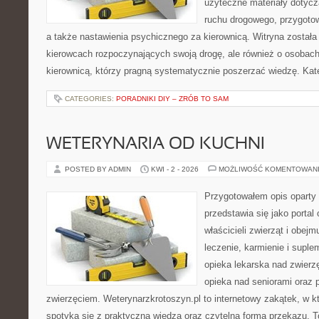
użyteczne materiały dotycz
ruchu drogowego, przygoto
a także nastawienia psychicznego za kierownicą. Witryna została
kierowcach rozpoczynających swoją drogę, ale również o osobach
kierownicą, którzy pragną systematycznie poszerzać wiedzę. Kate
CATEGORIES:
PORADNIKI DIY – ZRÓB TO SAM
WETERYNARIA OD KUCHNI
POSTED BY ADMIN
KWI - 2 - 2026
MOŻLIWOŚĆ KOMENTOWAN
Przygotowałem opis oparty 
przedstawia się jako portal 
właścicieli zwierząt i obejm
leczenie, karmienie i suple
opieka lekarska nad zwierz
opieka nad seniorami oraz 
zwierzęciem. Weterynarzkrotoszyn.pl to internetowy zakątek, w kt
spotyka się z praktyczną wiedzą oraz czytelną formą przekazu. To