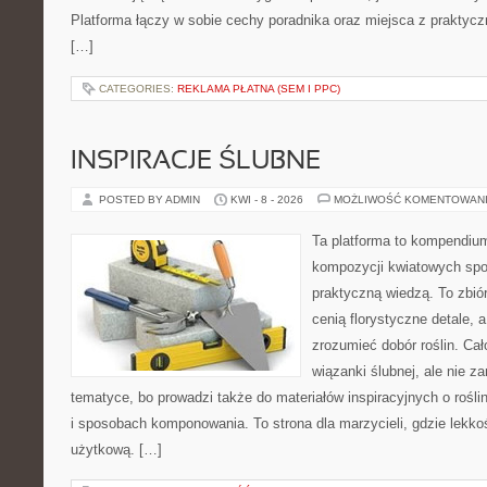
Platforma łączy w sobie cechy poradnika oraz miejsca z praktyc
[…]
CATEGORIES:
REKLAMA PŁATNA (SEM I PPC)
INSPIRACJE ŚLUBNE
POSTED BY ADMIN
KWI - 8 - 2026
MOŻLIWOŚĆ KOMENTOWAN
Ta platforma to kompendium
kompozycji kwiatowych spot
praktyczną wiedzą. To zbiór
cenią florystyczne detale, 
zrozumieć dobór roślin. Cał
wiązanki ślubnej, ale nie z
tematyce, bo prowadzi także do materiałów inspiracyjnych o rośli
i sposobach komponowania. To strona dla marzycieli, gdzie lekko
użytkową. […]