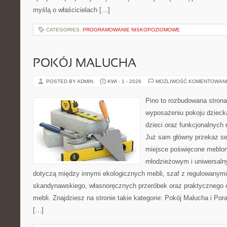
myślą o właścicielach […]
CATEGORIES:
PROGRAMOWANIE NISKOPOZIOMOWE
POKÓJ MALUCHA
POSTED BY ADMIN
KWI - 1 - 2026
MOŻLIWOŚĆ KOMENTOWAN
Pino to rozbudowana strona,
wyposażeniu pokoju dziecka
dzieci oraz funkcjonalnych
Już sam główny przekaz ser
miejsce poświęcone meblo
młodzieżowym i uniwersaln
dotyczą między innymi ekologicznych mebli, szaf z regulowanymi 
skandynawskiego, własnoręcznych przeróbek oraz praktycznego 
mebli. Znajdziesz na stronie takie kategorie: Pokój Malucha i Por
[…]