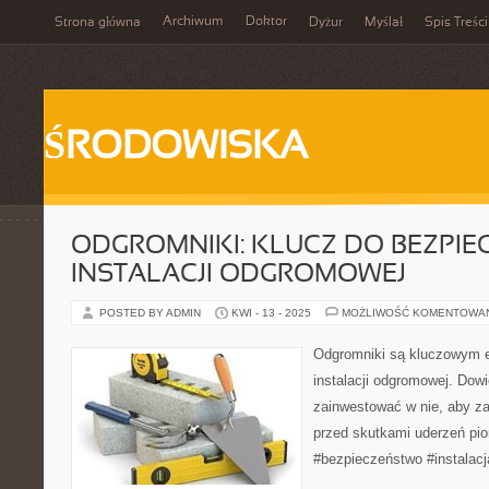
Archiwum
Doktor
Strona główna
Dyżur
Myślał
Spis Treści
ŚRODOWISKA
ODGROMNIKI: KLUCZ DO BEZPIE
INSTALACJI ODGROMOWEJ
POSTED BY ADMIN
KWI - 13 - 2025
MOŻLIWOŚĆ KOMENTOWA
Odgromniki są kluczowym 
instalacji odgromowej. Dowi
zainwestować w nie, aby z
przed skutkami uderzeń pio
#bezpieczeństwo #instala