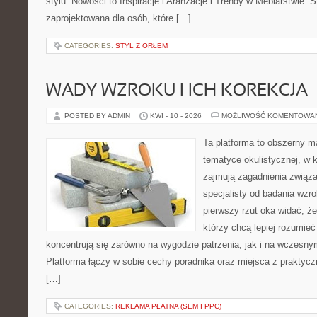
stylu. Nowości to Inspiracje i Aranżacje i Trendy w Meblarstwie. S
zaprojektowana dla osób, które […]
CATEGORIES:
STYL Z ORŁEM
WADY WZROKU I ICH KOREKCJA
POSTED BY ADMIN
KWI - 10 - 2026
MOŻLIWOŚĆ KOMENTOWA
Ta platforma to obszerny 
tematyce okulistycznej, w 
zajmują zagadnienia związa
specjalisty od badania wzr
pierwszy rzut oka widać, że 
którzy chcą lepiej rozumieć
koncentrują się zarówno na wygodzie patrzenia, jak i na wczes
Platforma łączy w sobie cechy poradnika oraz miejsca z praktyc
[…]
CATEGORIES:
REKLAMA PŁATNA (SEM I PPC)