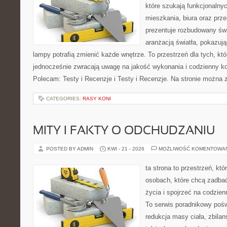
które szukają funkcjonalnyc
mieszkania, biura oraz prz
prezentuje rozbudowany św
aranżacją światła, pokazuj
lampy potrafią zmienić każde wnętrze. To przestrzeń dla tych, któ
jednocześnie zwracają uwagę na jakość wykonania i codzienny k
Polecam: Testy i Recenzje i Testy i Recenzje. Na stronie można 
CATEGORIES:
RASY KONI
MITY I FAKTY O ODCHUDZANIU
POSTED BY ADMIN
KWI - 21 - 2026
MOŻLIWOŚĆ KOMENTOWA
ta strona to przestrzeń, kt
osobach, które chcą zadbać
życia i spojrzeć na codzie
To serwis poradnikowy poś
redukcja masy ciała, zbilan