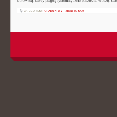
kierownicą, którzy pragną systematycznie poszerzać wiedzę. Kate
CATEGORIES:
PORADNIKI DIY – ZRÓB TO SAM