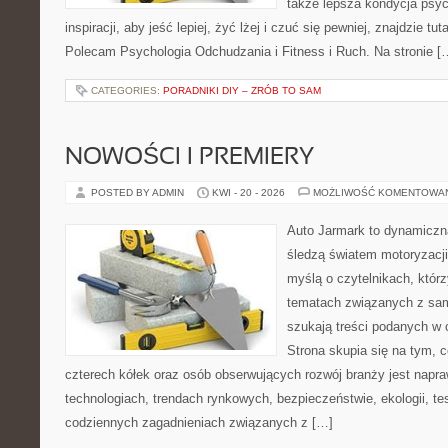
także lepsza kondycja psyc
inspiracji, aby jeść lepiej, żyć lżej i czuć się pewniej, znajdzie tut
Polecam Psychologia Odchudzania i Fitness i Ruch. Na stronie [
CATEGORIES:
PORADNIKI DIY – ZRÓB TO SAM
NOWOŚCI I PREMIERY
POSTED BY ADMIN
KWI - 20 - 2026
MOŻLIWOŚĆ KOMENTOWA
Auto Jarmark to dynamiczna
śledzą światem motoryzacji
myślą o czytelnikach, któr
tematach związanych z sam
szukają treści podanych w 
Strona skupia się na tym, 
czterech kółek oraz osób obserwujących rozwój branży jest napr
technologiach, trendach rynkowych, bezpieczeństwie, ekologii, t
codziennych zagadnieniach związanych z […]