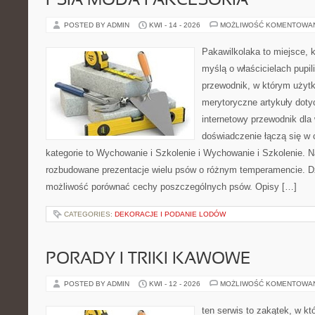
PSIA MODA I AKCESORIA
POSTED BY ADMIN
KWI - 14 - 2026
MOŻLIWOŚĆ KOMENTOWA
Pakawilkolaka to miejsce, k
myślą o właścicielach pupi
przewodnik, w którym użytk
merytoryczne artykuły doty
internetowy przewodnik dla 
doświadczenie łączą się w c
kategorie to Wychowanie i Szkolenie i Wychowanie i Szkolenie. 
rozbudowane prezentacje wielu psów o różnym temperamencie. D
możliwość porównać cechy poszczególnych psów. Opisy […]
CATEGORIES:
DEKORACJE I PODANIE LODÓW
PORADY I TRIKI KAWOWE
POSTED BY ADMIN
KWI - 12 - 2026
MOŻLIWOŚĆ KOMENTOWA
ten serwis to zakątek, w k