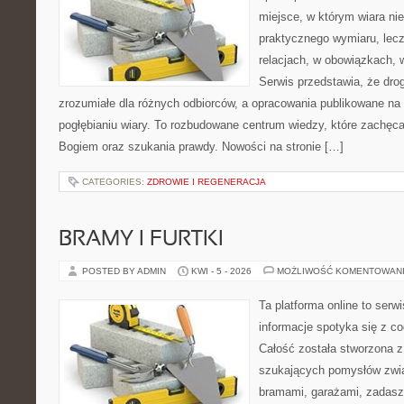
miejsce, w którym wiara ni
praktycznego wymiaru, lec
relacjach, w obowiązkach, 
Serwis przedstawia, że dro
zrozumiałe dla różnych odbiorców, a opracowania publikowane na
pogłębianiu wiary. To rozbudowane centrum wiedzy, które zachęca
Bogiem oraz szukania prawdy. Nowości na stronie […]
CATEGORIES:
ZDROWIE I REGENERACJA
BRAMY I FURTKI
POSTED BY ADMIN
KWI - 5 - 2026
MOŻLIWOŚĆ KOMENTOWAN
Ta platforma online to serw
informacje spotyka się z 
Całość została stworzona z
szukających pomysłów zwi
bramami, garażami, zadasz