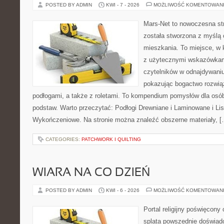
POSTED BY ADMIN
KWI - 7 - 2026
MOŻLIWOŚĆ KOMENTOWAN
Mars-Net to nowoczesna str
została stworzona z myślą 
mieszkania. To miejsce, w 
z użytecznymi wskazówkam
czytelników w odnajdywaniu 
pokazując bogactwo rozwią
podłogami, a także z roletami. To kompendium pomysłów dla osób
podstaw. Warto przeczytać: Podłogi Drewniane i Laminowane i Lis
Wykończeniowe. Na stronie można znaleźć obszerne materiały, [
CATEGORIES:
PATCHWORK I QUILTING
WIARA NA CO DZIEŃ
POSTED BY ADMIN
KWI - 6 - 2026
MOŻLIWOŚĆ KOMENTOWAN
Portal religijny poświęcony
splata powszednie doświadc