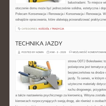
balustradami. To miejsce wi
otoczenie domu może być jednocześnie solidna, estetyczna i do
Polecam Konserwacja i Renowacja i Konserwacja i Renowacja. W ob
odnajdzie opracowania, które ułatwiają przeanalizować praktyczn
CATEGORIES:
KOŚCIÓŁ I TRADYCJA
TECHNIKA JAZDY
POSTED BY ADMIN
KWI - 3 - 2026
MOŻLIWOŚĆ KOMENTOWAN
strona ODTJ Bolesławiec to
poświęcona jest tematyce 
bezpieczeństwa na drodze 
jazdy. To serwis, w którym
użyteczne materiały dotycz
ruchu drogowego, przygoto
a także nastawienia psychicznego za kierownicą. Witryna została
kierowcach rozpoczynających swoją drogę, ale również o osobach