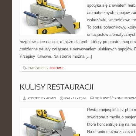
spotyka się z światem herba
aromatycznych napojów zam
wskazówki, wartościowe treś
To portal poradnikowy, któr
entuzjastów aromatycznych
rozgrzewające napoje, a także dla tych, którzy po prostu chcą dow
codzienne rytuały związane z serwowaniem ulubionych napojów.
Przepisy Kawowe. Na stronie można […]
CATEGORIES:
ZDROWIE
KULISY RESTAURACJI
POSTED BY ADMIN
KWI - 11 - 2026
MOŻLIWOŚĆ KOMENTOWA
Restauracjaspichlerz.pl to
stworzone z myślą o pasjon
które koncentruje się na re
Na stronie można znaleźć tr