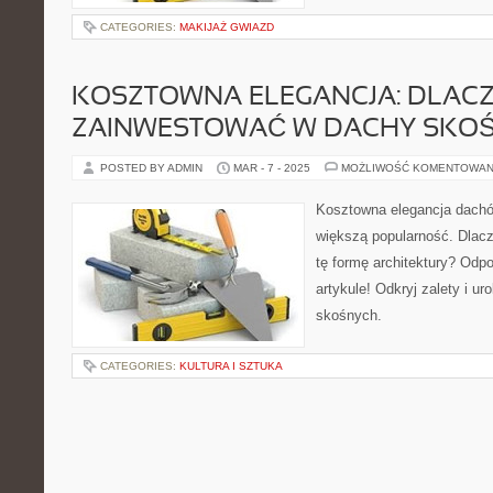
CATEGORIES:
MAKIJAŻ GWIAZD
KOSZTOWNA ELEGANCJA: DLAC
ZAINWESTOWAĆ W DACHY SKO
POSTED BY ADMIN
MAR - 7 - 2025
MOŻLIWOŚĆ KOMENTOWAN
Kosztowna elegancja dach
większą popularność. Dlac
tę formę architektury? Od
artykule! Odkryj zalety i u
skośnych.
CATEGORIES:
KULTURA I SZTUKA