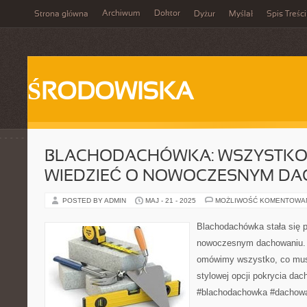
Archiwum
Doktor
Strona główna
Dyżur
Myślał
Spis Treści
ŚRODOWISKA
BLACHODACHÓWKA: WSZYSTKO,
WIEDZIEĆ O NOWOCZESNYM D
POSTED BY ADMIN
MAJ - 21 - 2025
MOŻLIWOŚĆ KOMENTOWA
Blachodachówka stała się
nowoczesnym dachowaniu. 
omówimy wszystko, co musis
stylowej opcji pokrycia dac
#blachodachowka #dachow