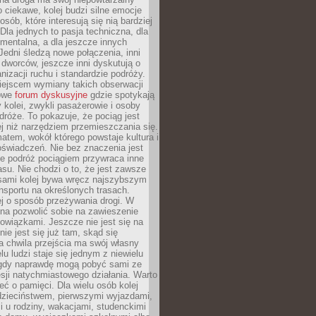
o ciekawe, kolej budzi silne emocje
sób, które interesują się nią bardziej
la jednych to pasja techniczna, dla
mentalna, a dla jeszcze innych
Jedni śledzą nowe połączenia, inni
i i dworców, jeszcze inni dyskutują o
anizacji ruchu i standardzie podróży.
iejscem wymiany takich obserwacji
towe
forum dyskusyjne
gdzie spotykają
y kolei, zwykli pasażerowie i osoby
dróże. To pokazuje, że pociąg jest
j niż narzędziem przemieszczania się.
matem, wokół którego powstaje kultura i
świadczeń. Nie bez znaczenia jest
że podróż pociągiem przywraca inne
su. Nie chodzi o to, że jest zawsze
asami kolej bywa wręcz najszybszym
nsportu na określonych trasach.
j o sposób przeżywania drogi. W
na pozwolić sobie na zawieszenie
wiązkami. Jeszcze nie jest się na
nie jest się już tam, skąd się
a chwila przejścia ma swój własny
lu ludzi staje się jednym z niewielu
dy naprawdę mogą pobyć sami ze
sji natychmiastowego działania. Warto
ć o pamięci. Dla wielu osób kolej
 dzieciństwem, pierwszymi wyjazdami,
 u rodziny, wakacjami, studenckimi