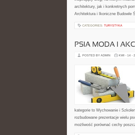
architektury, jak i konkretnych 
Architektura i Ikoniczne Budowle Ś
CATEGORIES:
TURYSTYKA
PSIA MODA I AK
POSTED BY ADMIN
KWI - 14 - 
kategorie to Wychowanie i Szkole
rozbudowane prezentacje wielu p
możliwość porównać cechy poszc