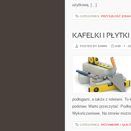
użytkową. […]
CATEGORIES:
PRZYSZŁOŚĆ EDUKA
KAFELKI I PŁYTK
POSTED BY ADMIN
KWI - 7 - 2
podłogami, a także z roletami. T
podstaw. Warto przeczytać: Podłog
Wykończeniowe. Na stronie można 
CATEGORIES:
PATCHWORK I QUILT