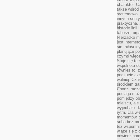
charakter. C
także wśród o
systemowo. D
innych senty
praktyczna. 
historię lini
taborze, org
Nierzadko m
jest interne
się miłośnic
planujące po
czymś więce
Staje się te
wspólnota do
również to, 
poczucie cza
wolniej. Cz
środkiem tra
Chodzi racze
pociągu moż
pomiędzy obo
miejscu, ale 
wyjechało. T
rytm. Dla wie
momentów, g
sobą bez pre
też wspomnie
wiąże się z
odwiedzinami