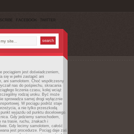
SCRIBE
FACEBOOK
TWITTER
e pociągiem jest doświadczeniem,
a się w pełni zastąpić ani
 ani samolotem. Choć współczesny
yczaił nas do pośpiechu, skracania
ciągłego liczenia czasu, kolej wciąż
zczególny rodzaj uroku. Być może
nie sprowadza samej drogi wyłącznie
ransportowej. W pociągu podróż staje
przeżycia, a nie tylko przeszkodą
 punkt wyjazdu od punktu docelowego.
óżnica. Gdy jedziemy samochodem,
 na trasie, ruchu, znakach i
twie. Gdy lecimy samolotem, całość
wana jest procedurze. Pociąg daje zaś