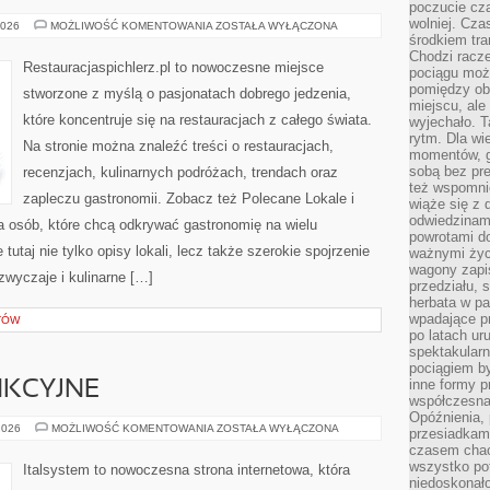
poczucie cza
wolniej. Cz
KULISY
2026
MOŻLIWOŚĆ KOMENTOWANIA
ZOSTAŁA WYŁĄCZONA
RESTAURACJI
środkiem tra
Chodzi racze
Restauracjaspichlerz.pl to nowoczesne miejsce
pociągu moż
pomiędzy obo
stworzone z myślą o pasjonatach dobrego jedzenia,
miejscu, ale 
które koncentruje się na restauracjach z całego świata.
wyjechało. T
rytm. Dla wie
Na stronie można znaleźć treści o restauracjach,
momentów, g
sobą bez pre
recenzjach, kulinarnych podróżach, trendach oraz
też wspomnie
zapleczu gastronomii. Zobacz też Polecane Lokale i
wiąże się z
odwiedzinami
la osób, które chcą odkrywać gastronomię na wielu
powrotami d
utaj nie tylko opisy lokali, lecz także szerokie spojrzenie
ważnymi życ
wagony zapi
 zwyczaje i kulinarne […]
przedziału, 
herbata w p
wpadające pr
TÓW
po latach ur
spektakular
pociągiem by
inne formy p
NKCYJNE
współczesna 
Opóźnienia, 
MEBLE
2026
MOŻLIWOŚĆ KOMENTOWANIA
ZOSTAŁA WYŁĄCZONA
przesiadkam
MULTIFUNKCYJNE
czasem chao
wszystko pot
Italsystem to nowoczesna strona internetowa, która
niedoskonało