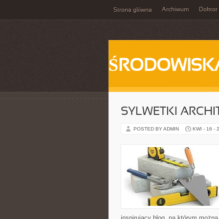
Archiwum
Doktor
Strona główna
ŚRODOWISK
SYLWETKI ARCH
POSTED BY ADMIN
KWI - 16 - 
inspirujący blog, na którym można