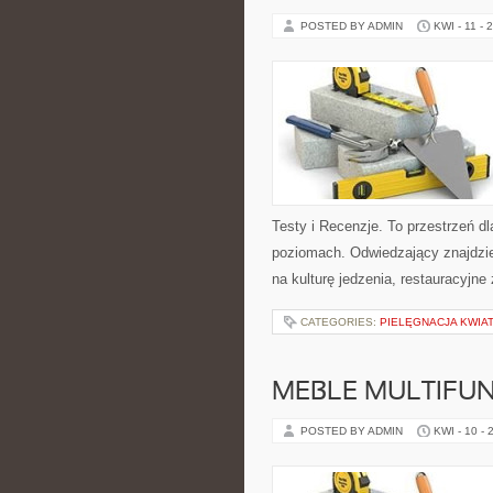
POSTED BY ADMIN
KWI - 11 - 
Testy i Recenzje. To przestrzeń d
poziomach. Odwiedzający znajdzie t
na kulturę jedzenia, restauracyjne
CATEGORIES:
PIELĘGNACJA KWIA
MEBLE MULTIFU
POSTED BY ADMIN
KWI - 10 - 