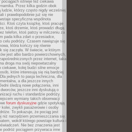
pociągach istnieje też ciekawa
ynamika. Przez kilka godzin obok
ą ludzie, którzy często nigdy wcześniej
ali i prawdopodobnie już się nie
wstaje specyficzna wspólnota
i. Ktoś czyta książkę, ktoś pracuje
e, ktoś drzemie, ktoś prowadzi długą
z telefon, ktoś patrzy w milczeniu za
m pada kilka zdań o przesiadce,
o celu podróży. Czasem nawiązuje się
owa, która kończy się równie
jak się zaczęła. W świecie, w którym
tów jest albo bardzo powierzchownych,
zapośredniczonych przez internet, taka
na droga ma swój niepowtarzalny
o ciekawe, kolej budzi silne emocje
sób, które interesują się nią bardziej
la jednych to pasja techniczna, dla
mentalna, a dla jeszcze innych
Jedni śledzą nowe połączenia, inni
i i dworców, jeszcze inni dyskutują o
anizacji ruchu i standardzie podróży.
iejscem wymiany takich obserwacji
towe
forum dyskusyjne
gdzie spotykają
y kolei, zwykli pasażerowie i osoby
dróże. To pokazuje, że pociąg jest
j niż narzędziem przemieszczania się.
matem, wokół którego powstaje kultura i
świadczeń. Nie bez znaczenia jest
że podróż pociągiem przywraca inne