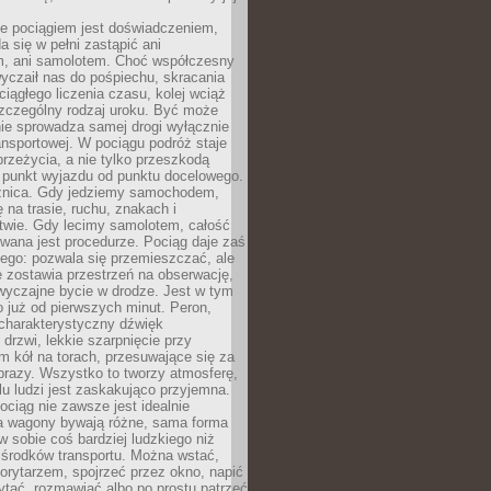
e pociągiem jest doświadczeniem,
a się w pełni zastąpić ani
 ani samolotem. Choć współczesny
yczaił nas do pośpiechu, skracania
ciągłego liczenia czasu, kolej wciąż
zczególny rodzaj uroku. Być może
nie sprowadza samej drogi wyłącznie
ransportowej. W pociągu podróż staje
przeżycia, a nie tylko przeszkodą
 punkt wyjazdu od punktu docelowego.
óżnica. Gdy jedziemy samochodem,
 na trasie, ruchu, znakach i
twie. Gdy lecimy samolotem, całość
wana jest procedurze. Pociąg daje zaś
ego: pozwala się przemieszczać, ale
 zostawia przestrzeń na obserwację,
wyczajne bycie w drodze. Jest w tym
 już od pierwszych minut. Peron,
 charakterystyczny dźwięk
rzwi, lekkie szarpnięcie przy
tm kół na torach, przesuwające się za
brazy. Wszystko to tworzy atmosferę,
elu ludzi jest zaskakująco przyjemna.
pociąg nie zawsze jest idealnie
 a wagony bywają różne, sama forma
 sobie coś bardziej ludzkiego niż
 środków transportu. Można wstać,
korytarzem, spojrzeć przez okno, napić
ytać, rozmawiać albo po prostu patrzeć