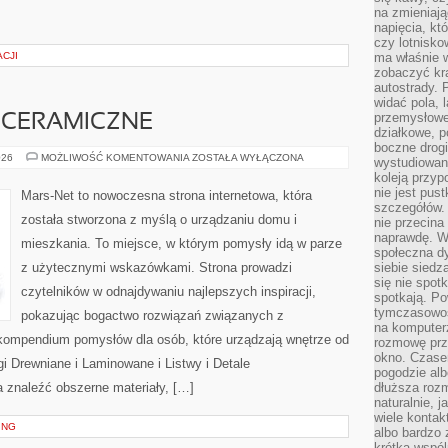
na zmieniają
napięcia, k
czy lotnisk
CJI
ma właśnie 
zobaczyć kra
autostrady. 
widać pola, 
przemysłowe
I CERAMICZNE
działkowe, p
boczne drogi
KAFELKI
026
MOŻLIWOŚĆ KOMENTOWANIA
ZOSTAŁA WYŁĄCZONA
wystudiowany
I
koleją przyp
PŁYTKI
CERAMICZNE
nie jest pus
Mars-Net to nowoczesna strona internetowa, która
szczegółów. 
została stworzona z myślą o urządzaniu domu i
nie przecina
naprawdę. W 
mieszkania. To miejsce, w którym pomysły idą w parze
społeczna d
z użytecznymi wskazówkami. Strona prowadzi
siebie siedz
się nie spotk
czytelników w odnajdywaniu najlepszych inspiracji,
spotkają. Po
tymczasowośc
pokazując bogactwo rozwiązań związanych z
na komputerz
o kompendium pomysłów dla osób, które urządzają wnętrze od
rozmowę prze
okno. Czase
i Drewniane i Laminowane i Listwy i Detale
pogodzie alb
znaleźć obszerne materiały, […]
dłuższa rozm
naturalnie, 
wiele kontak
ING
albo bardzo 
krótka wspól