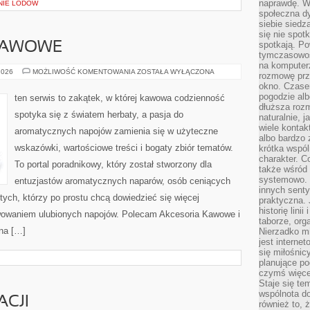
naprawdę. W 
NIE LODÓW
społeczna d
siebie siedz
się nie spotk
spotkają. Po
 KAWOWE
tymczasowośc
na komputerz
PORADY
2026
MOŻLIWOŚĆ KOMENTOWANIA
ZOSTAŁA WYŁĄCZONA
rozmowę prze
I
okno. Czase
TRIKI
KAWOWE
pogodzie alb
ten serwis to zakątek, w której kawowa codzienność
dłuższa rozm
spotyka się z światem herbaty, a pasja do
naturalnie, 
wiele kontak
aromatycznych napojów zamienia się w użyteczne
albo bardzo 
wskazówki, wartościowe treści i bogaty zbiór tematów.
krótka wspól
charakter. C
To portal poradnikowy, który został stworzony dla
także wśród o
systemowo. D
entuzjastów aromatycznych naparów, osób ceniących
innych senty
tych, którzy po prostu chcą dowiedzieć się więcej
praktyczna. 
historię lini
rwowaniem ulubionych napojów. Polecam Akcesoria Kawowe i
taborze, org
na […]
Nierzadko m
jest interne
się miłośnic
planujące po
czymś więce
Staje się te
wspólnota do
ACJI
również to, 