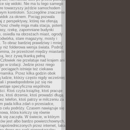
ce się widoki. Nie ma tu tego samego
tóre towarzyszy jeździe samochodem
owym kontrolom. Szczególne znaczenie
widok za oknem. Pociąg pozwala
j z perspektywy, której nie oferują
Przez chwilę miga mała stacja, potem
lasy, rzekę, zapomniane budynki
, osiedla na obrzeżach miast, ogrody
odwórka, stare magazyny, mosty i
. To obraz bardziej prawdziwy i mniej
 niż folderowa wersja świata. Podróż
omina, że przestrzeń między miastami
tką, lecz żywą tkanką pełną
Człowiek nie przelatuje nad krajem ani
 go w izolacji. Jedzie przez niego
pociągach istnieje też ciekawa
ynamika. Przez kilka godzin obok
ą ludzie, którzy często nigdy wcześniej
ali i prawdopodobnie już się nie
wstaje specyficzna wspólnota
i. Ktoś czyta książkę, ktoś pracuje
e, ktoś drzemie, ktoś prowadzi długą
z telefon, ktoś patrzy w milczeniu za
m pada kilka zdań o przesiadce,
o celu podróży. Czasem nawiązuje się
owa, która kończy się równie
jak się zaczęła. W świecie, w którym
tów jest albo bardzo powierzchownych,
zapośredniczonych przez internet, taka
na droga ma swój niepowtarzalny