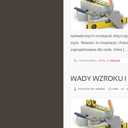
sprawdzonych rozwiązań dotycząc
stylu. Nowości to Inspiracje i Ara
zaprojektowana dla osób, które […
CATEGORIES:
STYL Z ORŁEM
WADY WZROKU I 
POSTED BY ADMIN
KWI - 10 - 