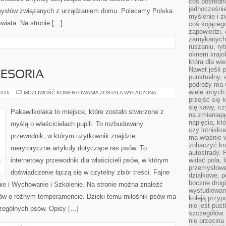
coś pośredni
jednocześnie
pomysłów związanych z urządzaniem domu. Polecamy Polska
myślenie i z
wiata. Na stronie […]
coś kojącego
zapowiedzi,
zamykanych d
ruszaniu, ry
oknem krajo
która dla wi
Nawet jeśli 
CESORIA
punktualny,
podróży ma w
wiele innych
PSIA
2026
MOŻLIWOŚĆ KOMENTOWANIA
ZOSTAŁA WYŁĄCZONA
MODA
przejść się 
I
się kawy, cz
AKCESORIA
Pakawilkolaka to miejsce, które zostało stworzone z
na zmieniają
napięcia, k
myślą o właścicielach pupili. To rozbudowany
czy lotnisk
przewodnik, w którym użytkownik znajdzie
ma właśnie 
zobaczyć kra
merytoryczne artykuły dotyczące ras psów. To
autostrady. 
internetowy przewodnik dla właścicieli psów, w którym
widać pola, 
przemysłowe
doświadczenie łączą się w czytelny zbiór treści. Fajne
działkowe, p
boczne drogi
nie i Wychowanie i Szkolenie. Na stronie można znaleźć
wystudiowany
sów o różnym temperamencie. Dzięki temu miłośnik psów ma
koleją przyp
nie jest pus
zególnych psów. Opisy […]
szczegółów. 
nie przecina