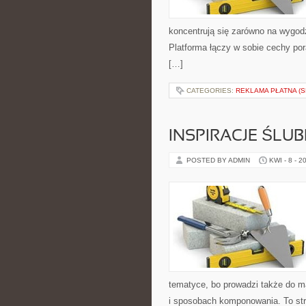
koncentrują się zarówno na wygod
Platforma łączy w sobie cechy po
[…]
CATEGORIES:
REKLAMA PŁATNA (S
INSPIRACJE ŚLU
POSTED BY ADMIN
KWI - 8 - 2
tematyce, bo prowadzi także do ma
i sposobach komponowania. To stro