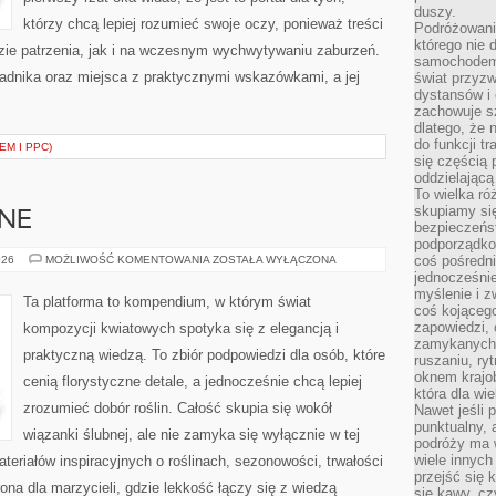
duszy.
którzy chcą lepiej rozumieć swoje oczy, ponieważ treści
Podróżowani
którego nie d
zie patrzenia, jak i na wczesnym wychwytywaniu zaburzeń.
samochodem,
radnika oraz miejsca z praktycznymi wskazówkami, a jej
świat przyzw
dystansów i 
zachowuje s
dlatego, że 
do funkcji t
EM I PPC)
się częścią 
oddzielającą
To wielka r
skupiamy się
BNE
bezpieczeńs
podporządko
INSPIRACJE
coś pośredni
026
MOŻLIWOŚĆ KOMENTOWANIA
ZOSTAŁA WYŁĄCZONA
ŚLUBNE
jednocześnie
myślenie i z
Ta platforma to kompendium, w którym świat
coś kojącego
zapowiedzi,
kompozycji kwiatowych spotyka się z elegancją i
zamykanych d
praktyczną wiedzą. To zbiór podpowiedzi dla osób, które
ruszaniu, ry
oknem krajo
cenią florystyczne detale, a jednocześnie chcą lepiej
która dla wi
zrozumieć dobór roślin. Całość skupia się wokół
Nawet jeśli 
punktualny,
wiązanki ślubnej, ale nie zamyka się wyłącznie w tej
podróży ma w
wiele innych
teriałów inspiracyjnych o roślinach, sezonowości, trwałości
przejść się 
na dla marzycieli, gdzie lekkość łączy się z wiedzą
się kawy, cz