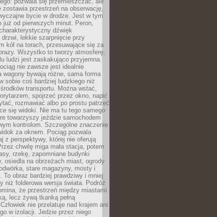
ego: pozwala się przemieszczać, ale
 zostawia przestrzeń na obserwację,
wyczajne bycie w drodze. Jest w tym
 już od pierwszych minut. Peron,
 charakterystyczny dźwięk
rzwi, lekkie szarpnięcie przy
tm kół na torach, przesuwające się za
brazy. Wszystko to tworzy atmosferę,
elu ludzi jest zaskakująco przyjemna.
pociąg nie zawsze jest idealnie
 a wagony bywają różne, sama forma
 sobie coś bardziej ludzkiego niż
 środków transportu. Można wstać,
korytarzem, spojrzeć przez okno, napić
ytać, rozmawiać albo po prostu patrzeć
ce się widoki. Nie ma tu tego samego
tóre towarzyszy jeździe samochodem
owym kontrolom. Szczególne znaczenie
widok za oknem. Pociąg pozwala
j z perspektywy, której nie oferują
Przez chwilę miga mała stacja, potem
lasy, rzekę, zapomniane budynki
, osiedla na obrzeżach miast, ogrody
odwórka, stare magazyny, mosty i
. To obraz bardziej prawdziwy i mniej
 niż folderowa wersja świata. Podróż
omina, że przestrzeń między miastami
tką, lecz żywą tkanką pełną
Człowiek nie przelatuje nad krajem ani
 go w izolacji. Jedzie przez niego