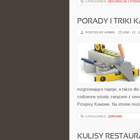
CATEGORIES:
DEKORACJE I PODA
PORADY I TRIKI
POSTED BY ADMIN
KWI - 12 - 
rozgrzewające napoje, a także dla 
codzienne rytuały związane z se
Przepisy Kawowe. Na stronie moż
CATEGORIES:
ZDROWIE
KULISY RESTAUR