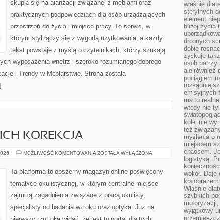
skupia się na aranżacji związanej z meblami oraz
właśnie dlat
sterylnych 
praktycznych podpowiedziach dla osób urządzających
element niep
przestrzeń do życia i miejsce pracy. To serwis, w
bliżej życia 
uporządkowa
którym styl łączy się z wygodą użytkowania, a każdy
drobnych sce
dobie rosnąc
tekst powstaje z myślą o czytelnikach, którzy szukają
zyskuje tak
ych wyposażenia wnętrz i szeroko rozumianego dobrego
osób patrzy 
ale również 
nżacje i Trendy w Meblarstwie. Strona została
pociągiem n
]
rozsądniejsz
emisyjnych f
ma to realne
wtedy nie ty
światopoglą
kolei nie wy
też związan
ICH KOREKCJA
myślenia o m
miejscem sz
chaosem. Jes
WADY
2026
MOŻLIWOŚĆ KOMENTOWANIA
ZOSTAŁA WYŁĄCZONA
WZROKU
logistyką. 
I
koniecznośc
ICH
Ta platforma to obszerny magazyn online poświęcony
wokół. Daje 
KOREKCJA
krajobrazem 
tematyce okulistycznej, w którym centralne miejsce
Właśnie dlat
zajmują zagadnienia związane z pracą okulisty,
szybkich poł
motoryzacji
specjalisty od badania wzroku oraz optyka. Już na
wyjątkowy ur
przemieszcza
pierwszy rzut oka widać, że jest to portal dla tych,