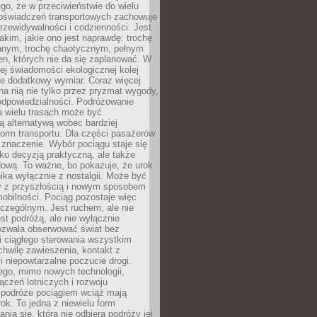
ego, że w przeciwieństwie do wielu
doświadczeń transportowych zachowuje
rzewidywalności i codzienności. Jest
takim, jakie ono jest naprawdę: trochę
nym, trochę chaotycznym, pełnym
n, których nie da się zaplanować. W
ej świadomości ekologicznej kolej
że dodatkowy wymiar. Coraz więcej
na nią nie tylko przez pryzmat wygody,
odpowiedzialności. Podróżowanie
a wielu trasach może być
ą alternatywą wobec bardziej
orm transportu. Dla części pasażerów
 znaczenie. Wybór pociągu staje się
lko decyzją praktyczną, ale także
dową. To ważne, bo pokazuje, że urok
nika wyłącznie z nostalgii. Może być
y z przyszłością i nowym sposobem
obilności. Pociąg pozostaje więc
czególnym. Jest ruchem, ale nie
t podróżą, ale nie wyłącznie
Pozwala obserwować świat bez
i ciągłego sterowania wszystkim
chwilę zawieszenia, kontakt z
i niepowtarzalne poczucie drogi.
ego, mimo nowych technologii,
ączeń lotniczych i rozwoju
, podróże pociągiem wciąż mają
ok. To jedna z niewielu form
nia się, która nie odbiera podróży jej