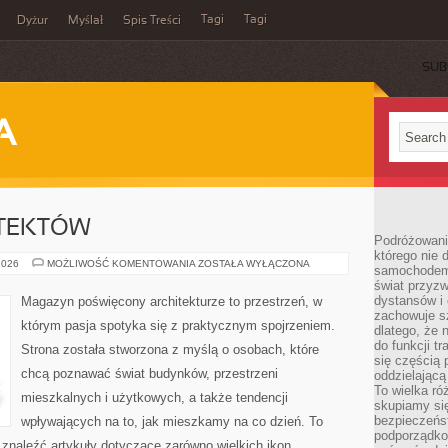
Tagi
Tagi
Dyżur
Myślał
Spis Treści
SUB
A
ITEKTÓW
Podróżowani
którego nie d
SYLWETKI
2026
MOŻLIWOŚĆ KOMENTOWANIA
ZOSTAŁA WYŁĄCZONA
samochodem,
ARCHITEKTÓW
świat przyzw
dystansów i 
Magazyn poświęcony architekturze to przestrzeń, w
zachowuje s
którym pasja spotyka się z praktycznym spojrzeniem.
dlatego, że 
do funkcji t
Strona została stworzona z myślą o osobach, które
się częścią 
chcą poznawać świat budynków, przestrzeni
oddzielającą
To wielka r
mieszkalnych i użytkowych, a także tendencji
skupiamy się
bezpieczeńs
wpływających na to, jak mieszkamy na co dzień. To
podporządko
 znaleźć artykuły dotyczące zarówno wielkich ikon