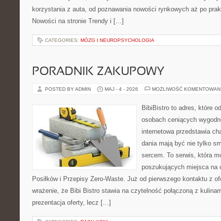
korzystania z auta, od poznawania nowości rynkowych aż po pra
Nowości na stronie Trendy i […]
CATEGORIES:
MÓZG I NEUROPSYCHOLOGIA
PORADNIK ZAKUPOWY
POSTED BY ADMIN
MAJ - 4 - 2026
MOŻLIWOŚĆ KOMENTOWAN
BibiBistro to adres, które 
osobach ceniących wygodne
internetowa przedstawia ch
dania mają być nie tylko s
sercem. To serwis, która m
poszukujących miejsca na 
Posiłków i Przepisy Zero-Waste. Już od pierwszego kontaktu z o
wrażenie, że Bibi Bistro stawia na czytelność połączoną z kulinar
prezentacja oferty, lecz […]