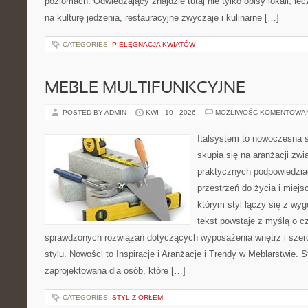
poziomach. Odwiedzający znajdzie tutaj nie tylko opisy lokali, lec
na kulturę jedzenia, restauracyjne zwyczaje i kulinarne […]
CATEGORIES:
PIELĘGNACJA KWIATÓW
MEBLE MULTIFUNKCYJNE
POSTED BY ADMIN
KWI - 10 - 2026
MOŻLIWOŚĆ KOMENTOWA
Italsystem to nowoczesna s
skupia się na aranżacji zw
praktycznych podpowiedzia
przestrzeń do życia i miejs
którym styl łączy się z wy
tekst powstaje z myślą o cz
sprawdzonych rozwiązań dotyczących wyposażenia wnętrz i szer
stylu. Nowości to Inspiracje i Aranżacje i Trendy w Meblarstwie. S
zaprojektowana dla osób, które […]
CATEGORIES:
STYL Z ORŁEM