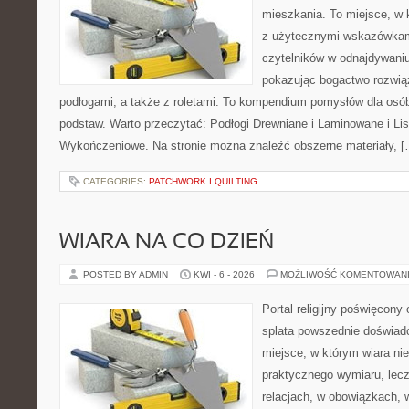
mieszkania. To miejsce, w 
z użytecznymi wskazówkam
czytelników w odnajdywaniu 
pokazując bogactwo rozwią
podłogami, a także z roletami. To kompendium pomysłów dla osób
podstaw. Warto przeczytać: Podłogi Drewniane i Laminowane i Lis
Wykończeniowe. Na stronie można znaleźć obszerne materiały, [
CATEGORIES:
PATCHWORK I QUILTING
WIARA NA CO DZIEŃ
POSTED BY ADMIN
KWI - 6 - 2026
MOŻLIWOŚĆ KOMENTOWAN
Portal religijny poświęcony
splata powszednie doświadc
miejsce, w którym wiara ni
praktycznego wymiaru, lec
relacjach, w obowiązkach, 