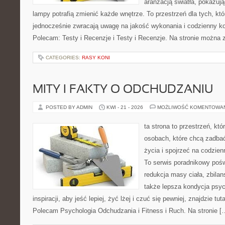
aranżacją światła, pokazuj
lampy potrafią zmienić każde wnętrze. To przestrzeń dla tych, któ
jednocześnie zwracają uwagę na jakość wykonania i codzienny k
Polecam: Testy i Recenzje i Testy i Recenzje. Na stronie można 
CATEGORIES:
RASY KONI
MITY I FAKTY O ODCHUDZANIU
POSTED BY ADMIN
KWI - 21 - 2026
MOŻLIWOŚĆ KOMENTOWA
ta strona to przestrzeń, kt
osobach, które chcą zadbać
życia i spojrzeć na codzie
To serwis poradnikowy poś
redukcja masy ciała, zbilan
także lepsza kondycja psyc
inspiracji, aby jeść lepiej, żyć lżej i czuć się pewniej, znajdzie tut
Polecam Psychologia Odchudzania i Fitness i Ruch. Na stronie [