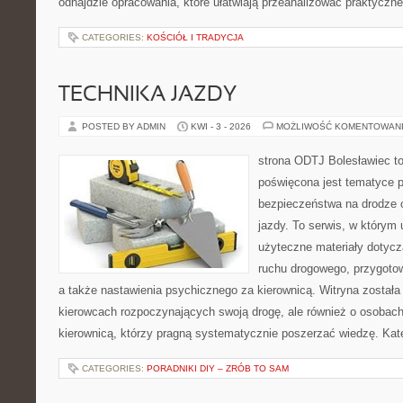
odnajdzie opracowania, które ułatwiają przeanalizować praktyczn
CATEGORIES:
KOŚCIÓŁ I TRADYCJA
TECHNIKA JAZDY
POSTED BY ADMIN
KWI - 3 - 2026
MOŻLIWOŚĆ KOMENTOWAN
strona ODTJ Bolesławiec to
poświęcona jest tematyce 
bezpieczeństwa na drodze 
jazdy. To serwis, w którym
użyteczne materiały dotycz
ruchu drogowego, przygoto
a także nastawienia psychicznego za kierownicą. Witryna została
kierowcach rozpoczynających swoją drogę, ale również o osobach
kierownicą, którzy pragną systematycznie poszerzać wiedzę. Kate
CATEGORIES:
PORADNIKI DIY – ZRÓB TO SAM