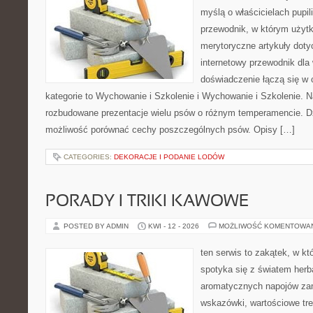
myślą o właścicielach pupi
przewodnik, w którym użytk
merytoryczne artykuły doty
internetowy przewodnik dla 
doświadczenie łączą się w c
kategorie to Wychowanie i Szkolenie i Wychowanie i Szkolenie. 
rozbudowane prezentacje wielu psów o różnym temperamencie. D
możliwość porównać cechy poszczególnych psów. Opisy […]
CATEGORIES:
DEKORACJE I PODANIE LODÓW
PORADY I TRIKI KAWOWE
POSTED BY ADMIN
KWI - 12 - 2026
MOŻLIWOŚĆ KOMENTOWA
ten serwis to zakątek, w k
spotyka się z światem herba
aromatycznych napojów zam
wskazówki, wartościowe treś