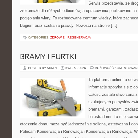
Serwis przedstawia, że dro
zrozumiałe dla różnych odbiorców, a opracowania publikowane na
pogłębianiu wiary. To rozbudowane centrum wiedzy, które zachęca
Bogiem oraz szukania prawdy. Nowości na stronie […]
CATEGORIES:
ZDROWIE I REGENERACJA
BRAMY I FURTKI
POSTED BY ADMIN
KWI - 5 - 2026
MOŻLIWOŚĆ KOMENTOWAN
Ta platforma online to serw
informacje spotyka się z 
Całość została stworzona z
szukających pomysłów zwi
bramami, garażami, zadasz
balustradami. To miejsce wi
otoczenie domu może być jednocześnie solidna, estetyczna i do
Polecam Konserwacja i Renowacja i Konserwacja i Renowacja. W ob