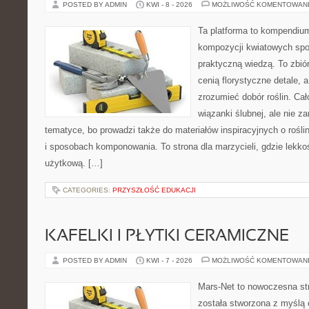
POSTED BY ADMIN
KWI - 8 - 2026
MOŻLIWOŚĆ KOMENTOWAN
Ta platforma to kompendium
kompozycji kwiatowych spot
praktyczną wiedzą. To zbiór
cenią florystyczne detale, 
zrozumieć dobór roślin. Cał
wiązanki ślubnej, ale nie z
tematyce, bo prowadzi także do materiałów inspiracyjnych o rośli
i sposobach komponowania. To strona dla marzycieli, gdzie lekko
użytkową. […]
CATEGORIES:
PRZYSZŁOŚĆ EDUKACJI
KAFELKI I PŁYTKI CERAMICZNE
POSTED BY ADMIN
KWI - 7 - 2026
MOŻLIWOŚĆ KOMENTOWAN
Mars-Net to nowoczesna str
została stworzona z myślą 