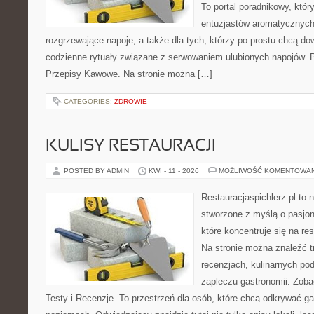
To portal poradnikowy, któr
entuzjastów aromatycznych
rozgrzewające napoje, a także dla tych, którzy po prostu chcą dow
codzienne rytuały związane z serwowaniem ulubionych napojów.
Przepisy Kawowe. Na stronie można […]
CATEGORIES:
ZDROWIE
KULISY RESTAURACJI
POSTED BY ADMIN
KWI - 11 - 2026
MOŻLIWOŚĆ KOMENTOWA
Restauracjaspichlerz.pl to
stworzone z myślą o pasjon
które koncentruje się na re
Na stronie można znaleźć tr
recenzjach, kulinarnych po
zapleczu gastronomii. Zoba
Testy i Recenzje. To przestrzeń dla osób, które chcą odkrywać g