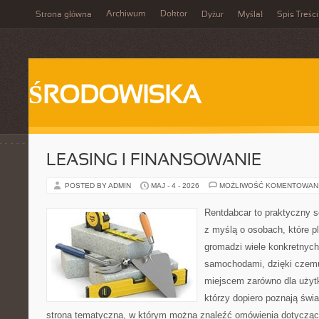
Archiwum
Doktor
Strona główna
Dyżur
Myślał
Spis Treści
ŚRODOWISKA
LEASING I FINANSOWANIE
POSTED BY ADMIN
MAJ - 4 - 2026
MOŻLIWOŚĆ KOMENTOWAN
Rentdabcar to praktyczny s
z myślą o osobach, które p
gromadzi wiele konkretnyc
samochodami, dzięki cze
miejscem zarówno dla użytko
którzy dopiero poznają św
strona tematyczna, w którym można znaleźć omówienia dotyczą