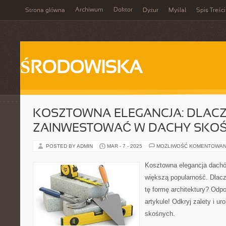
Archiwum
Doktor
Strona główna
Dyżur
Myślał
Spis Treści
ŚRODOWISKA
KOSZTOWNA ELEGANCJA: DLAC
ZAINWESTOWAĆ W DACHY SKO
POSTED BY ADMIN
MAR - 7 - 2025
MOŻLIWOŚĆ KOMENTOWAN
Kosztowna elegancja dach
większą popularność. Dlac
tę formę architektury? Od
artykule! Odkryj zalety i u
skośnych.