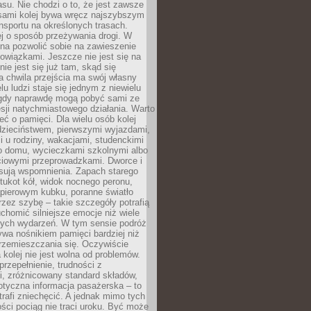
su. Nie chodzi o to, że jest zawsze
asami kolej bywa wręcz najszybszym
nsportu na określonych trasach.
j o sposób przeżywania drogi. W
na pozwolić sobie na zawieszenie
wiązkami. Jeszcze nie jest się na
nie jest się już tam, skąd się
a chwila przejścia ma swój własny
lu ludzi staje się jednym z niewielu
dy naprawdę mogą pobyć sami ze
sji natychmiastowego działania. Warto
ć o pamięci. Dla wielu osób kolej
 dzieciństwem, pierwszymi wyjazdami,
 u rodziny, wakacjami, studenckimi
o domu, wycieczkami szkolnymi albo
iowymi przeprowadzkami. Dworce i
sują wspomnienia. Zapach starego
stukot kół, widok nocnego peronu,
apierowym kubku, poranne światło
zez szybę – takie szczegóły potrafią
uchomić silniejsze emocje niż wiele
nych wydarzeń. W tym sensie podróż
wa nośnikiem pamięci bardziej niż
rzemieszczania się. Oczywiście
kolej nie jest wolna od problemów.
przepełnienie, trudności z
i, zróżnicowany standard składów,
tyczna informacja pasażerska – to
rafi zniechęcić. A jednak mimo tych
ści pociąg nie traci uroku. Być może