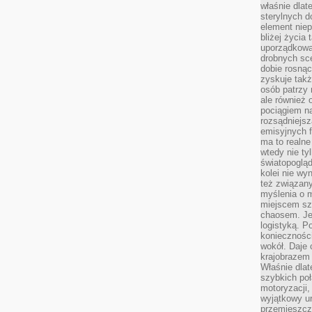
właśnie dlat
sterylnych 
element niep
bliżej życia 
uporządkowa
drobnych sce
dobie rosnąc
zyskuje tak
osób patrzy 
ale również 
pociągiem n
rozsądniejsz
emisyjnych f
ma to realne
wtedy nie ty
światopoglą
kolei nie wy
też związan
myślenia o m
miejscem sz
chaosem. Jes
logistyką. 
koniecznośc
wokół. Daje 
krajobrazem 
Właśnie dlat
szybkich poł
motoryzacji
wyjątkowy ur
przemieszcza