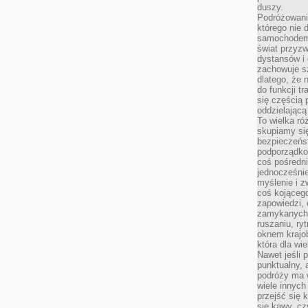
duszy.
Podróżowani
którego nie d
samochodem,
świat przyzw
dystansów i 
zachowuje s
dlatego, że 
do funkcji t
się częścią 
oddzielającą
To wielka r
skupiamy się
bezpieczeńs
podporządko
coś pośredni
jednocześnie
myślenie i z
coś kojącego
zapowiedzi,
zamykanych d
ruszaniu, ry
oknem krajo
która dla wi
Nawet jeśli 
punktualny,
podróży ma w
wiele innych
przejść się 
się kawy, cz