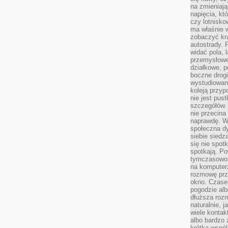
na zmieniają
napięcia, k
czy lotnisk
ma właśnie 
zobaczyć kra
autostrady. 
widać pola, 
przemysłowe
działkowe, p
boczne drogi
wystudiowany
koleją przyp
nie jest pus
szczegółów. 
nie przecina
naprawdę. W 
społeczna d
siebie siedz
się nie spotk
spotkają. Po
tymczasowośc
na komputerz
rozmowę prze
okno. Czase
pogodzie alb
dłuższa rozm
naturalnie, 
wiele kontak
albo bardzo 
krótka wspól