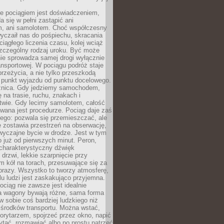
e pociągiem jest doświadczeniem,
a się w pełni zastąpić ani
 ani samolotem. Choć współczesny
yczaił nas do pośpiechu, skracania
ciągłego liczenia czasu, kolej wciąż
zczególny rodzaj uroku. Być może
nie sprowadza samej drogi wyłącznie
ransportowej. W pociągu podróż staje
przeżycia, a nie tylko przeszkodą
 punkt wyjazdu od punktu docelowego.
óżnica. Gdy jedziemy samochodem,
 na trasie, ruchu, znakach i
twie. Gdy lecimy samolotem, całość
wana jest procedurze. Pociąg daje zaś
ego: pozwala się przemieszczać, ale
 zostawia przestrzeń na obserwację,
wyczajne bycie w drodze. Jest w tym
 już od pierwszych minut. Peron,
 charakterystyczny dźwięk
rzwi, lekkie szarpnięcie przy
tm kół na torach, przesuwające się za
brazy. Wszystko to tworzy atmosferę,
elu ludzi jest zaskakująco przyjemna.
pociąg nie zawsze jest idealnie
 a wagony bywają różne, sama forma
 sobie coś bardziej ludzkiego niż
 środków transportu. Można wstać,
korytarzem, spojrzeć przez okno, napić
ytać, rozmawiać albo po prostu patrzeć