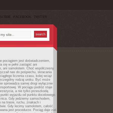
SCRIBE
FACEBOOK
TWITTER
e pociągiem jest doświadczeniem,
a się w pełni zastąpić ani
 ani samolotem. Choć współczesny
yczaił nas do pośpiechu, skracania
ciągłego liczenia czasu, kolej wciąż
zczególny rodzaj uroku. Być może
nie sprowadza samej drogi wyłącznie
ransportowej. W pociągu podróż staje
przeżycia, a nie tylko przeszkodą
 punkt wyjazdu od punktu docelowego.
óżnica. Gdy jedziemy samochodem,
 na trasie, ruchu, znakach i
twie. Gdy lecimy samolotem, całość
wana jest procedurze. Pociąg daje zaś