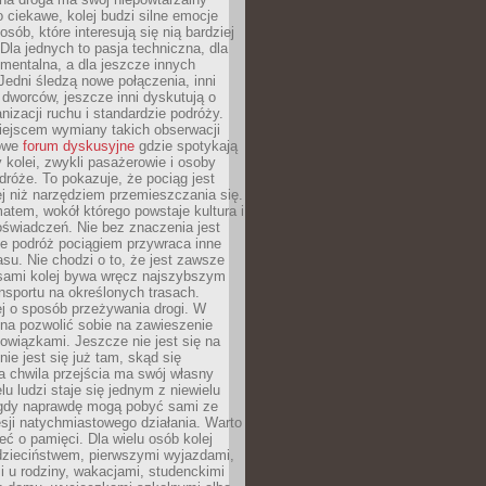
o ciekawe, kolej budzi silne emocje
sób, które interesują się nią bardziej
la jednych to pasja techniczna, dla
mentalna, a dla jeszcze innych
Jedni śledzą nowe połączenia, inni
i i dworców, jeszcze inni dyskutują o
anizacji ruchu i standardzie podróży.
iejscem wymiany takich obserwacji
towe
forum dyskusyjne
gdzie spotykają
y kolei, zwykli pasażerowie i osoby
dróże. To pokazuje, że pociąg jest
j niż narzędziem przemieszczania się.
matem, wokół którego powstaje kultura i
świadczeń. Nie bez znaczenia jest
że podróż pociągiem przywraca inne
su. Nie chodzi o to, że jest zawsze
asami kolej bywa wręcz najszybszym
nsportu na określonych trasach.
j o sposób przeżywania drogi. W
na pozwolić sobie na zawieszenie
wiązkami. Jeszcze nie jest się na
nie jest się już tam, skąd się
a chwila przejścia ma swój własny
lu ludzi staje się jednym z niewielu
dy naprawdę mogą pobyć sami ze
sji natychmiastowego działania. Warto
ć o pamięci. Dla wielu osób kolej
 dzieciństwem, pierwszymi wyjazdami,
 u rodziny, wakacjami, studenckimi