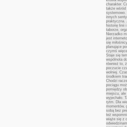
charakter. C
także wśród o
systemowo. D
innych senty
praktyczna. 
historię lini
taborze, org
Nierzadko m
jest interne
się miłośnic
planujące po
czymś więce
Staje się te
wspólnota do
również to, 
poczucie cza
wolniej. Cz
środkiem tra
Chodzi racze
pociągu moż
pomiędzy obo
miejscu, ale 
wyjechało. T
rytm. Dla wie
momentów, g
sobą bez pre
też wspomnie
wiąże się z
odwiedzinami