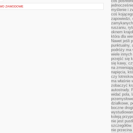
coś pośredni
jednocześnie
ZTWO ZAWODOWE
myślenie i z
coś kojącego
zapowiedzi,
zamykanych d
ruszaniu, ry
oknem krajo
która dla wi
Nawet jeśli 
punktualny,
podróży ma w
wiele innych
przejść się 
się kawy, cz
na zmieniają
napięcia, k
czy lotnisk
ma właśnie 
zobaczyć kra
autostrady. 
widać pola, 
przemysłowe
działkowe, p
boczne drogi
wystudiowany
koleją przyp
nie jest pus
szczegółów. 
nie przecina