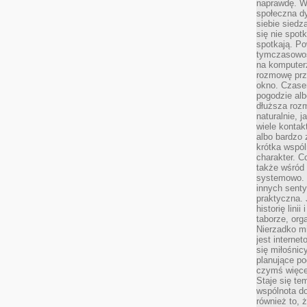
naprawdę. W 
społeczna d
siebie siedz
się nie spotk
spotkają. Po
tymczasowośc
na komputerz
rozmowę prze
okno. Czase
pogodzie alb
dłuższa rozm
naturalnie, 
wiele kontak
albo bardzo 
krótka wspól
charakter. C
także wśród o
systemowo. D
innych senty
praktyczna. 
historię lini
taborze, org
Nierzadko m
jest interne
się miłośnic
planujące po
czymś więce
Staje się te
wspólnota do
również to, 