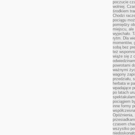
poczucie cza
wolniej. Cz
środkiem tra
Chodzi racze
pociągu moż
pomiędzy obo
miejscu, ale 
wyjechało. T
rytm. Dla wie
momentów, g
sobą bez pre
też wspomnie
wiąże się z
odwiedzinami
powrotami d
ważnymi życ
wagony zapi
przedziału, 
herbata w p
wpadające pr
po latach ur
spektakular
pociągiem by
inne formy p
współczesna 
Opóźnienia, 
przesiadkam
czasem chao
wszystko pot
niedoskonało