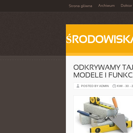
Archiwum
Doktor
Strona główna
ŚRODOWISK
ODKRYWAMY TAJN
MODELE I FUNKC
POSTED BY ADMIN
KWI - 30 - 