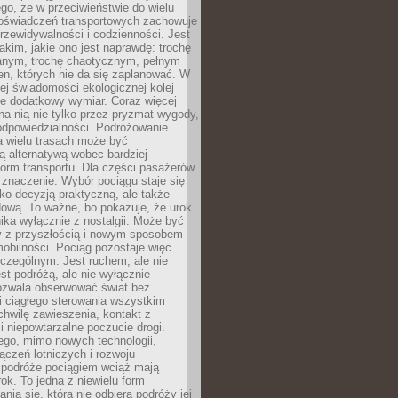
ego, że w przeciwieństwie do wielu
doświadczeń transportowych zachowuje
rzewidywalności i codzienności. Jest
takim, jakie ono jest naprawdę: trochę
nym, trochę chaotycznym, pełnym
n, których nie da się zaplanować. W
ej świadomości ekologicznej kolej
że dodatkowy wymiar. Coraz więcej
na nią nie tylko przez pryzmat wygody,
odpowiedzialności. Podróżowanie
a wielu trasach może być
ą alternatywą wobec bardziej
orm transportu. Dla części pasażerów
 znaczenie. Wybór pociągu staje się
lko decyzją praktyczną, ale także
dową. To ważne, bo pokazuje, że urok
nika wyłącznie z nostalgii. Może być
y z przyszłością i nowym sposobem
obilności. Pociąg pozostaje więc
czególnym. Jest ruchem, ale nie
t podróżą, ale nie wyłącznie
Pozwala obserwować świat bez
i ciągłego sterowania wszystkim
chwilę zawieszenia, kontakt z
i niepowtarzalne poczucie drogi.
ego, mimo nowych technologii,
ączeń lotniczych i rozwoju
, podróże pociągiem wciąż mają
ok. To jedna z niewielu form
nia się, która nie odbiera podróży jej