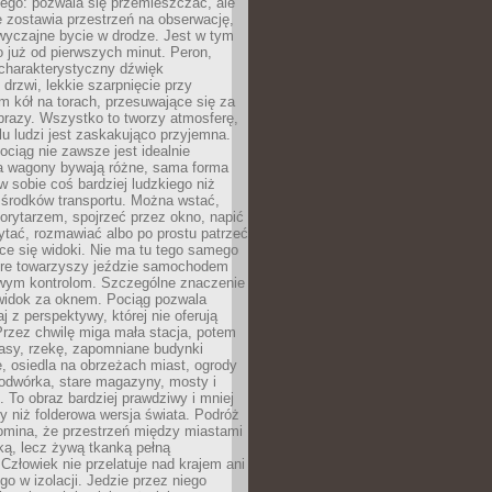
ego: pozwala się przemieszczać, ale
 zostawia przestrzeń na obserwację,
wyczajne bycie w drodze. Jest w tym
 już od pierwszych minut. Peron,
 charakterystyczny dźwięk
rzwi, lekkie szarpnięcie przy
tm kół na torach, przesuwające się za
brazy. Wszystko to tworzy atmosferę,
elu ludzi jest zaskakująco przyjemna.
pociąg nie zawsze jest idealnie
 a wagony bywają różne, sama forma
 sobie coś bardziej ludzkiego niż
 środków transportu. Można wstać,
korytarzem, spojrzeć przez okno, napić
ytać, rozmawiać albo po prostu patrzeć
ce się widoki. Nie ma tu tego samego
tóre towarzyszy jeździe samochodem
owym kontrolom. Szczególne znaczenie
widok za oknem. Pociąg pozwala
j z perspektywy, której nie oferują
Przez chwilę miga mała stacja, potem
lasy, rzekę, zapomniane budynki
, osiedla na obrzeżach miast, ogrody
odwórka, stare magazyny, mosty i
. To obraz bardziej prawdziwy i mniej
 niż folderowa wersja świata. Podróż
omina, że przestrzeń między miastami
tką, lecz żywą tkanką pełną
Człowiek nie przelatuje nad krajem ani
 go w izolacji. Jedzie przez niego