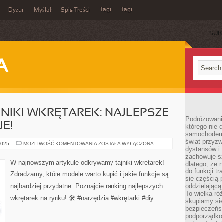
Tagi
Tagi
Dyżur
Myślał
Spis Treści
SUB
A
IKI WKRĘTAREK: NAJLEPSZE
Podróżowani
JE!
którego nie d
samochodem,
świat przyzw
ODKRYWAMY
2025
MOŻLIWOŚĆ KOMENTOWANIA
ZOSTAŁA WYŁĄCZONA
dystansów i 
TAJNIKI
WKRĘTAREK:
zachowuje s
NAJLEPSZE
W najnowszym artykule odkrywamy tajniki wkrętarek!
dlatego, że 
MODELE
I
do funkcji t
Zdradzamy, które modele warto kupić i jakie funkcje są
FUNKCJE!
się częścią 
najbardziej przydatne. Poznajcie ranking najlepszych
oddzielającą
To wielka r
wkrętarek na rynku! 🛠️ #narzędzia #wkrętarki #diy
skupiamy się
bezpieczeńs
podporządko