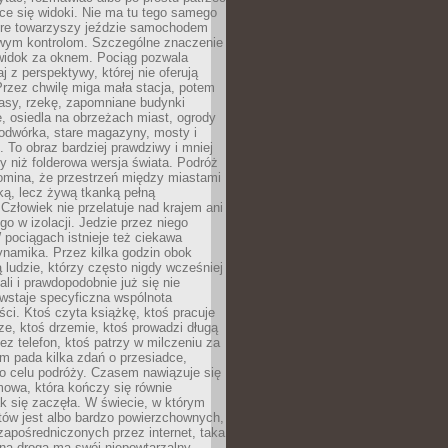
ce się widoki. Nie ma tu tego samego
tóre towarzyszy jeździe samochodem
owym kontrolom. Szczególne znaczenie
widok za oknem. Pociąg pozwala
j z perspektywy, której nie oferują
Przez chwilę miga mała stacja, potem
lasy, rzekę, zapomniane budynki
, osiedla na obrzeżach miast, ogrody
odwórka, stare magazyny, mosty i
. To obraz bardziej prawdziwy i mniej
 niż folderowa wersja świata. Podróż
omina, że przestrzeń między miastami
tką, lecz żywą tkanką pełną
Człowiek nie przelatuje nad krajem ani
 go w izolacji. Jedzie przez niego
pociągach istnieje też ciekawa
ynamika. Przez kilka godzin obok
ą ludzie, którzy często nigdy wcześniej
ali i prawdopodobnie już się nie
wstaje specyficzna wspólnota
i. Ktoś czyta książkę, ktoś pracuje
e, ktoś drzemie, ktoś prowadzi długą
z telefon, ktoś patrzy w milczeniu za
m pada kilka zdań o przesiadce,
o celu podróży. Czasem nawiązuje się
owa, która kończy się równie
jak się zaczęła. W świecie, w którym
tów jest albo bardzo powierzchownych,
zapośredniczonych przez internet, taka
na droga ma swój niepowtarzalny