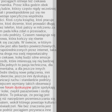
pociągach istnieje też ciekawa
ynamika. Przez kilka godzin obok
ą ludzie, którzy często nigdy wcześniej
ali i prawdopodobnie już się nie
wstaje specyficzna wspólnota
i. Ktoś czyta książkę, ktoś pracuje
e, ktoś drzemie, ktoś prowadzi długą
z telefon, ktoś patrzy w milczeniu za
m pada kilka zdań o przesiadce,
o celu podróży. Czasem nawiązuje się
owa, która kończy się równie
jak się zaczęła. W świecie, w którym
tów jest albo bardzo powierzchownych,
zapośredniczonych przez internet, taka
na droga ma swój niepowtarzalny
o ciekawe, kolej budzi silne emocje
sób, które interesują się nią bardziej
la jednych to pasja techniczna, dla
mentalna, a dla jeszcze innych
Jedni śledzą nowe połączenia, inni
i i dworców, jeszcze inni dyskutują o
anizacji ruchu i standardzie podróży.
iejscem wymiany takich obserwacji
towe
forum dyskusyjne
gdzie spotykają
y kolei, zwykli pasażerowie i osoby
dróże. To pokazuje, że pociąg jest
j niż narzędziem przemieszczania się.
matem, wokół którego powstaje kultura i
świadczeń. Nie bez znaczenia jest
że podróż pociągiem przywraca inne