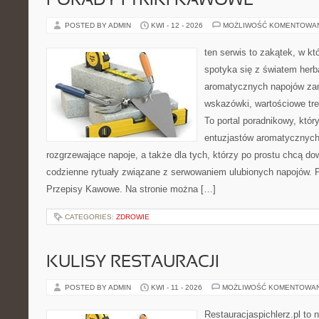
PORADY I TRIKI KAWOWE
POSTED BY ADMIN
KWI - 12 - 2026
MOŻLIWOŚĆ KOMENTOWA
ten serwis to zakątek, w k
spotyka się z światem herba
aromatycznych napojów zam
wskazówki, wartościowe treś
To portal poradnikowy, któr
entuzjastów aromatycznych
rozgrzewające napoje, a także dla tych, którzy po prostu chcą dow
codzienne rytuały związane z serwowaniem ulubionych napojów.
Przepisy Kawowe. Na stronie można […]
CATEGORIES:
ZDROWIE
KULISY RESTAURACJI
POSTED BY ADMIN
KWI - 11 - 2026
MOŻLIWOŚĆ KOMENTOWA
Restauracjaspichlerz.pl to