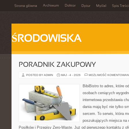
Archiwum
Doktor
Strona główna
Dyżur
Myślał
Spis Treści
ŚRODOWISKA
PORADNIK ZAKUPOWY
POSTED BY ADMIN
MAJ - 4 - 2026
MOŻLIWOŚĆ KOMENTOWAN
BibiBistro to adres, które 
osobach ceniących wygodne
internetowa przedstawia ch
dania mają być nie tylko s
sercem. To serwis, która m
poszukujących miejsca na 
Posiłków i Przepisy Zero-Waste. Już od pierwszego kontaktu z o