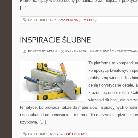
Platforma łączy w sobie cechy poradnika oraz miejsca z praktyc
[…]
CATEGORIES:
REKLAMA PŁATNA (SEM I PPC)
INSPIRACJE ŚLUBNE
POSTED BY ADMIN
KWI - 8 - 2026
MOŻLIWOŚĆ KOMENTOWAN
Ta platforma to kompendium
kompozycji kwiatowych spot
praktyczną wiedzą. To zbiór
cenią florystyczne detale, 
zrozumieć dobór roślin. Cał
wiązanki ślubnej, ale nie z
tematyce, bo prowadzi także do materiałów inspiracyjnych o rośli
i sposobach komponowania. To strona dla marzycieli, gdzie lekko
użytkową. […]
CATEGORIES:
PRZYSZŁOŚĆ EDUKACJI