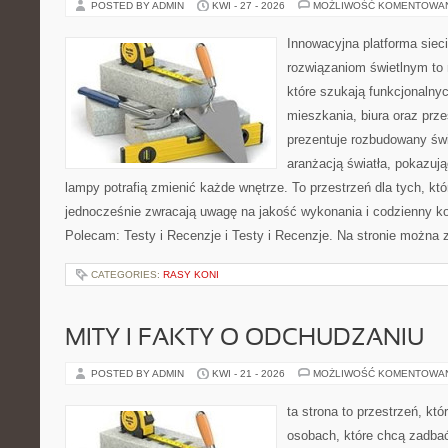
POSTED BY ADMIN
KWI - 27 - 2026
MOŻLIWOŚĆ KOMENTOWA
Innowacyjna platforma sie
rozwiązaniom świetlnym to 
które szukają funkcjonalnyc
mieszkania, biura oraz prz
prezentuje rozbudowany św
aranżacją światła, pokazuj
lampy potrafią zmienić każde wnętrze. To przestrzeń dla tych, któ
jednocześnie zwracają uwagę na jakość wykonania i codzienny k
Polecam: Testy i Recenzje i Testy i Recenzje. Na stronie można 
CATEGORIES:
RASY KONI
MITY I FAKTY O ODCHUDZANIU
POSTED BY ADMIN
KWI - 21 - 2026
MOŻLIWOŚĆ KOMENTOWA
ta strona to przestrzeń, kt
osobach, które chcą zadbać