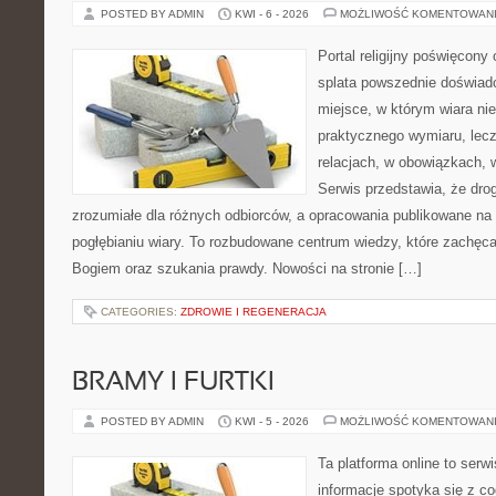
POSTED BY ADMIN
KWI - 6 - 2026
MOŻLIWOŚĆ KOMENTOWAN
Portal religijny poświęcony
splata powszednie doświadc
miejsce, w którym wiara ni
praktycznego wymiaru, lec
relacjach, w obowiązkach, 
Serwis przedstawia, że dro
zrozumiałe dla różnych odbiorców, a opracowania publikowane na
pogłębianiu wiary. To rozbudowane centrum wiedzy, które zachęca
Bogiem oraz szukania prawdy. Nowości na stronie […]
CATEGORIES:
ZDROWIE I REGENERACJA
BRAMY I FURTKI
POSTED BY ADMIN
KWI - 5 - 2026
MOŻLIWOŚĆ KOMENTOWAN
Ta platforma online to serw
informacje spotyka się z 