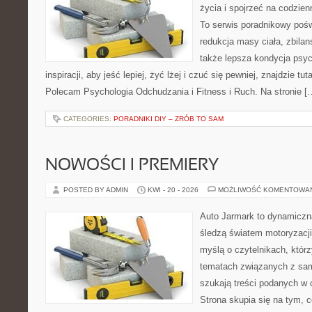
życia i spojrzeć na codzie
To serwis poradnikowy poś
redukcja masy ciała, zbilan
także lepsza kondycja psyc
inspiracji, aby jeść lepiej, żyć lżej i czuć się pewniej, znajdzie tut
Polecam Psychologia Odchudzania i Fitness i Ruch. Na stronie [
CATEGORIES:
PORADNIKI DIY – ZRÓB TO SAM
NOWOŚCI I PREMIERY
POSTED BY ADMIN
KWI - 20 - 2026
MOŻLIWOŚĆ KOMENTOWA
Auto Jarmark to dynamiczna
śledzą światem motoryzacji
myślą o czytelnikach, któr
tematach związanych z sam
szukają treści podanych w 
Strona skupia się na tym, 