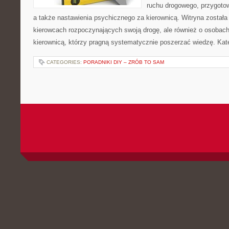
ruchu drogowego, przygoto
a także nastawienia psychicznego za kierownicą. Witryna została
kierowcach rozpoczynających swoją drogę, ale również o osobach
kierownicą, którzy pragną systematycznie poszerzać wiedzę. Kate
CATEGORIES:
PORADNIKI DIY – ZRÓB TO SAM