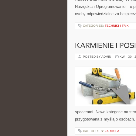
Narzędzia i Oprogramowanie. To p
osoby odpowiedzialne za bezpiecz
CATEGORIES:
TECHNIKI I TRIKI
KARMIENIE I POSI
POSTED BY ADMIN
KWI - 30 - 
spacerami. Nowe kategorie na stron
przygotowana z myślą o osobach,
CATEGORIES:
ZAROSLA