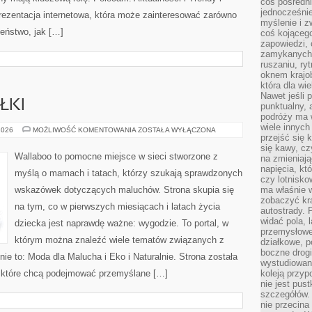
coś pośredni
jednocześnie
rezentacja internetowa, która może zainteresować zarówno
myślenie i z
eństwo, jak […]
coś kojącego
zapowiedzi,
zamykanych d
ruszaniu, ry
oknem krajo
która dla wi
Nawet jeśli 
ŁKI
punktualny,
podróży ma w
wiele innych
KARMIENIE
2026
MOŻLIWOŚĆ KOMENTOWANIA
ZOSTAŁA WYŁĄCZONA
przejść się 
I
POSIŁKI
się kawy, cz
Wallaboo to pomocne miejsce w sieci stworzone z
na zmieniają
napięcia, k
myślą o mamach i tatach, którzy szukają sprawdzonych
czy lotnisk
wskazówek dotyczących maluchów. Strona skupia się
ma właśnie 
zobaczyć kra
na tym, co w pierwszych miesiącach i latach życia
autostrady. 
widać pola, 
dziecka jest naprawdę ważne: wygodzie. To portal, w
przemysłowe
którym można znaleźć wiele tematów związanych z
działkowe, p
boczne drogi
ie to: Moda dla Malucha i Eko i Naturalnie. Strona została
wystudiowany
 które chcą podejmować przemyślane […]
koleją przyp
nie jest pus
szczegółów. 
nie przecina