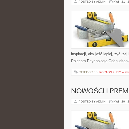
POSTED BY ADMIN
KWI - 21 - 
inspiracji, aby jeść lepiej, żyć lże
Polecam Psychologia Odchudzania 
CATEGORIES:
PORADNIKI DIY – Z
NOWOŚCI I PREM
POSTED BY ADMIN
KWI - 20 - 