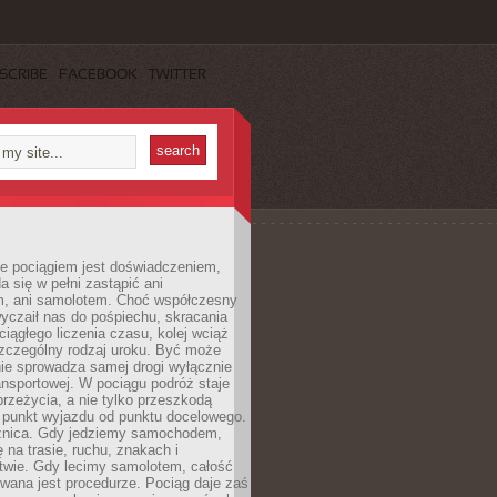
SCRIBE
FACEBOOK
TWITTER
e pociągiem jest doświadczeniem,
a się w pełni zastąpić ani
 ani samolotem. Choć współczesny
yczaił nas do pośpiechu, skracania
ciągłego liczenia czasu, kolej wciąż
zczególny rodzaj uroku. Być może
nie sprowadza samej drogi wyłącznie
ransportowej. W pociągu podróż staje
przeżycia, a nie tylko przeszkodą
 punkt wyjazdu od punktu docelowego.
óżnica. Gdy jedziemy samochodem,
 na trasie, ruchu, znakach i
twie. Gdy lecimy samolotem, całość
wana jest procedurze. Pociąg daje zaś