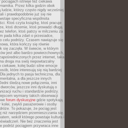
pociągach istnieje też ciekawa
ynamika. Przez kilka godzin obok
ą ludzie, którzy często nigdy wcześniej
ali i prawdopodobnie już się nie
wstaje specyficzna wspólnota
i. Ktoś czyta książkę, ktoś pracuje
e, ktoś drzemie, ktoś prowadzi długą
z telefon, ktoś patrzy w milczeniu za
m pada kilka zdań o przesiadce,
o celu podróży. Czasem nawiązuje się
owa, która kończy się równie
jak się zaczęła. W świecie, w którym
tów jest albo bardzo powierzchownych,
zapośredniczonych przez internet, taka
na droga ma swój niepowtarzalny
o ciekawe, kolej budzi silne emocje
sób, które interesują się nią bardziej
la jednych to pasja techniczna, dla
mentalna, a dla jeszcze innych
Jedni śledzą nowe połączenia, inni
i i dworców, jeszcze inni dyskutują o
anizacji ruchu i standardzie podróży.
iejscem wymiany takich obserwacji
towe
forum dyskusyjne
gdzie spotykają
y kolei, zwykli pasażerowie i osoby
dróże. To pokazuje, że pociąg jest
j niż narzędziem przemieszczania się.
matem, wokół którego powstaje kultura i
świadczeń. Nie bez znaczenia jest
że podróż pociągiem przywraca inne