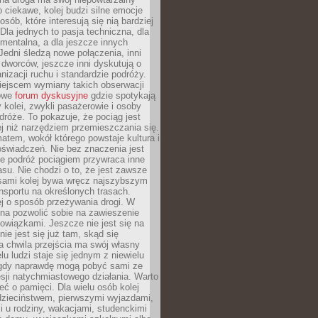
o ciekawe, kolej budzi silne emocje
sób, które interesują się nią bardziej
la jednych to pasja techniczna, dla
mentalna, a dla jeszcze innych
Jedni śledzą nowe połączenia, inni
i i dworców, jeszcze inni dyskutują o
anizacji ruchu i standardzie podróży.
iejscem wymiany takich obserwacji
towe
forum dyskusyjne
gdzie spotykają
y kolei, zwykli pasażerowie i osoby
dróże. To pokazuje, że pociąg jest
j niż narzędziem przemieszczania się.
matem, wokół którego powstaje kultura i
świadczeń. Nie bez znaczenia jest
że podróż pociągiem przywraca inne
su. Nie chodzi o to, że jest zawsze
asami kolej bywa wręcz najszybszym
nsportu na określonych trasach.
j o sposób przeżywania drogi. W
na pozwolić sobie na zawieszenie
wiązkami. Jeszcze nie jest się na
nie jest się już tam, skąd się
a chwila przejścia ma swój własny
lu ludzi staje się jednym z niewielu
dy naprawdę mogą pobyć sami ze
sji natychmiastowego działania. Warto
ć o pamięci. Dla wielu osób kolej
 dzieciństwem, pierwszymi wyjazdami,
 u rodziny, wakacjami, studenckimi