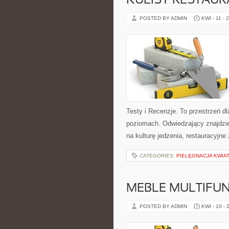
KULISY RESTAUR
POSTED BY ADMIN
KWI - 11 - 
Testy i Recenzje. To przestrzeń d
poziomach. Odwiedzający znajdzie t
na kulturę jedzenia, restauracyjne
CATEGORIES:
PIELĘGNACJA KWIA
MEBLE MULTIFU
POSTED BY ADMIN
KWI - 10 - 