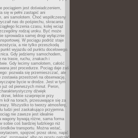
e pociągiem jest doświadczeniem,
a się w pełni zastąpić ani
 ani samolotem. Choć współczesny
yczaił nas do pośpiechu, skracania
ciągłego liczenia czasu, kolej wciąż
zczególny rodzaj uroku. Być może
nie sprowadza samej drogi wyłącznie
ransportowej. W pociągu podróż staje
przeżycia, a nie tylko przeszkodą
 punkt wyjazdu od punktu docelowego.
óżnica. Gdy jedziemy samochodem,
 na trasie, ruchu, znakach i
twie. Gdy lecimy samolotem, całość
wana jest procedurze. Pociąg daje zaś
ego: pozwala się przemieszczać, ale
 zostawia przestrzeń na obserwację,
wyczajne bycie w drodze. Jest w tym
 już od pierwszych minut. Peron,
 charakterystyczny dźwięk
rzwi, lekkie szarpnięcie przy
tm kół na torach, przesuwające się za
brazy. Wszystko to tworzy atmosferę,
elu ludzi jest zaskakująco przyjemna.
pociąg nie zawsze jest idealnie
 a wagony bywają różne, sama forma
 sobie coś bardziej ludzkiego niż
 środków transportu. Można wstać,
korytarzem, spojrzeć przez okno, napić
ytać, rozmawiać albo po prostu patrzeć