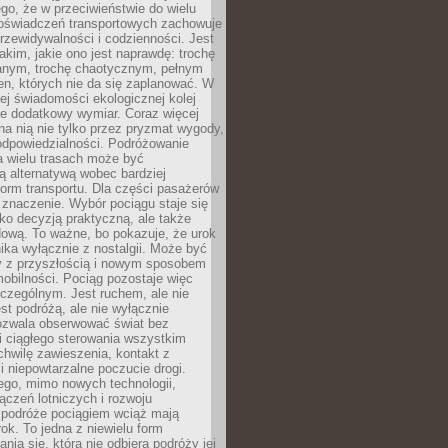
ego, że w przeciwieństwie do wielu
doświadczeń transportowych zachowuje
rzewidywalności i codzienności. Jest
takim, jakie ono jest naprawdę: trochę
nym, trochę chaotycznym, pełnym
n, których nie da się zaplanować. W
ej świadomości ekologicznej kolej
że dodatkowy wymiar. Coraz więcej
na nią nie tylko przez pryzmat wygody,
odpowiedzialności. Podróżowanie
a wielu trasach może być
ą alternatywą wobec bardziej
orm transportu. Dla części pasażerów
 znaczenie. Wybór pociągu staje się
lko decyzją praktyczną, ale także
dową. To ważne, bo pokazuje, że urok
nika wyłącznie z nostalgii. Może być
y z przyszłością i nowym sposobem
obilności. Pociąg pozostaje więc
czególnym. Jest ruchem, ale nie
t podróżą, ale nie wyłącznie
Pozwala obserwować świat bez
i ciągłego sterowania wszystkim
chwilę zawieszenia, kontakt z
i niepowtarzalne poczucie drogi.
ego, mimo nowych technologii,
ączeń lotniczych i rozwoju
, podróże pociągiem wciąż mają
ok. To jedna z niewielu form
nia się, która nie odbiera podróży jej