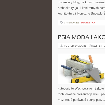
inspirujący blog, na którym można
architektury, jak i konkretnych 
Architektura i Ikoniczne Budowle Ś
CATEGORIES:
TURYSTYKA
PSIA MODA I AK
POSTED BY ADMIN
KWI - 14 - 
kategorie to Wychowanie i Szkole
rozbudowane prezentacje wielu p
możliwość porównać cechy poszc