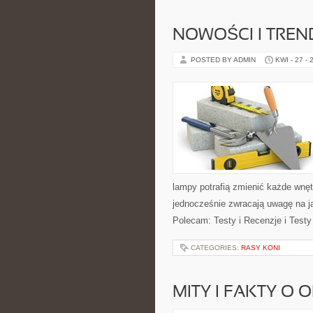
NOWOŚCI I TREN
POSTED BY ADMIN
KWI - 27 - 
lampy potrafią zmienić każde wnętr
jednocześnie zwracają uwagę na j
Polecam: Testy i Recenzje i Testy
CATEGORIES:
RASY KONI
MITY I FAKTY O