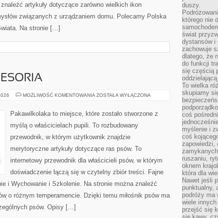
 znaleźć artykuły dotyczące zarówno wielkich ikon
duszy.
Podróżowani
pomysłów związanych z urządzaniem domu. Polecamy Polska
którego nie d
samochodem,
wiata. Na stronie […]
świat przyzw
dystansów i 
zachowuje s
dlatego, że 
do funkcji t
się częścią 
CESORIA
oddzielającą
To wielka r
skupiamy się
PSIA
2026
MOŻLIWOŚĆ KOMENTOWANIA
ZOSTAŁA WYŁĄCZONA
bezpieczeńs
MODA
I
podporządko
AKCESORIA
Pakawilkolaka to miejsce, które zostało stworzone z
coś pośredni
jednocześnie
myślą o właścicielach pupili. To rozbudowany
myślenie i z
coś kojącego
przewodnik, w którym użytkownik znajdzie
zapowiedzi,
merytoryczne artykuły dotyczące ras psów. To
zamykanych d
ruszaniu, ry
internetowy przewodnik dla właścicieli psów, w którym
oknem krajo
doświadczenie łączą się w czytelny zbiór treści. Fajne
która dla wi
Nawet jeśli 
nie i Wychowanie i Szkolenie. Na stronie można znaleźć
punktualny,
podróży ma w
sów o różnym temperamencie. Dzięki temu miłośnik psów ma
wiele innych
zególnych psów. Opisy […]
przejść się 
się kawy, cz