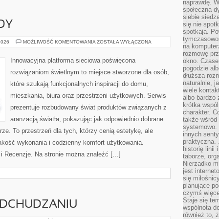
naprawdę. W 
społeczna d
siebie siedz
DY
się nie spotk
spotkają. Po
tymczasowośc
NOWOŚCI
2026
MOŻLIWOŚĆ KOMENTOWANIA
ZOSTAŁA WYŁĄCZONA
na komputerz
I
TRENDY
rozmowę prze
Innowacyjna platforma sieciowa poświęcona
okno. Czase
pogodzie alb
rozwiązaniom świetlnym to miejsce stworzone dla osób,
dłuższa rozm
naturalnie, 
które szukają funkcjonalnych inspiracji do domu,
wiele kontak
mieszkania, biura oraz przestrzeni użytkowych. Serwis
albo bardzo 
krótka wspól
prezentuje rozbudowany świat produktów związanych z
charakter. C
aranżacją światła, pokazując jak odpowiednio dobrane
także wśród o
systemowo. D
ze. To przestrzeń dla tych, którzy cenią estetykę, ale
innych senty
praktyczna. 
akość wykonania i codzienny komfort użytkowania.
historię lini
 i Recenzje. Na stronie można znaleźć […]
taborze, org
Nierzadko m
jest interne
się miłośnic
planujące po
czymś więce
Staje się te
 ODCHUDZANIU
wspólnota do
również to, 