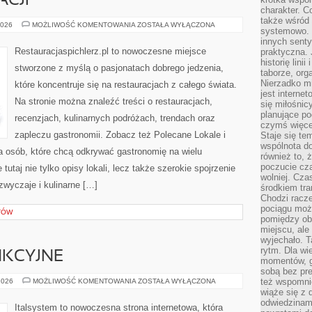
ACJI
charakter. C
także wśród o
KULISY
2026
MOŻLIWOŚĆ KOMENTOWANIA
ZOSTAŁA WYŁĄCZONA
systemowo. D
RESTAURACJI
innych senty
Restauracjaspichlerz.pl to nowoczesne miejsce
praktyczna. 
historię lini
stworzone z myślą o pasjonatach dobrego jedzenia,
taborze, org
Nierzadko m
które koncentruje się na restauracjach z całego świata.
jest interne
Na stronie można znaleźć treści o restauracjach,
się miłośnic
planujące po
recenzjach, kulinarnych podróżach, trendach oraz
czymś więce
zapleczu gastronomii. Zobacz też Polecane Lokale i
Staje się te
wspólnota do
la osób, które chcą odkrywać gastronomię na wielu
również to, 
poczucie cza
utaj nie tylko opisy lokali, lecz także szerokie spojrzenie
wolniej. Cz
 zwyczaje i kulinarne […]
środkiem tra
Chodzi racze
pociągu moż
TÓW
pomiędzy obo
miejscu, ale 
wyjechało. T
rytm. Dla wie
NKCYJNE
momentów, g
sobą bez pre
MEBLE
też wspomnie
2026
MOŻLIWOŚĆ KOMENTOWANIA
ZOSTAŁA WYŁĄCZONA
MULTIFUNKCYJNE
wiąże się z
odwiedzinami
Italsystem to nowoczesna strona internetowa, która