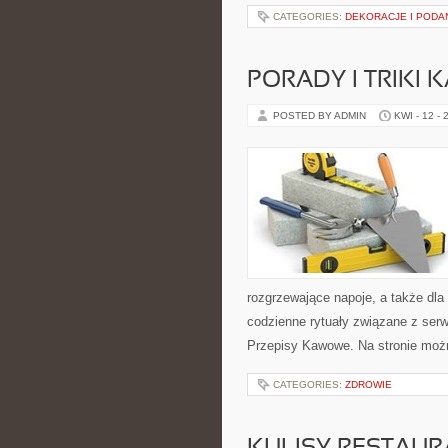
CATEGORIES:
DEKORACJE I PODA
PORADY I TRIKI
POSTED BY ADMIN
KWI - 12 - 
rozgrzewające napoje, a także dla 
codzienne rytuały związane z se
Przepisy Kawowe. Na stronie moż
CATEGORIES:
ZDROWIE