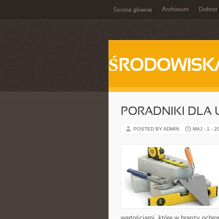
Archiwum
Doktor
Strona główna
ŚRODOWISK
PORADNIKI DLA
POSTED BY ADMIN
MAJ - 1 - 2
wartościami, które w branży ochro