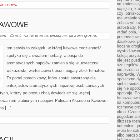
na zmieniają
NIE LODÓW
napięcia, k
czy lotnisk
ma właśnie 
zobaczyć kra
 KAWOWE
autostrady. 
widać pola, 
PORADY
2026
MOŻLIWOŚĆ KOMENTOWANIA
ZOSTAŁA WYŁĄCZONA
przemysłowe
I
działkowe, p
TRIKI
boczne drogi
KAWOWE
ten serwis to zakątek, w której kawowa codzienność
wystudiowany
spotyka się z światem herbaty, a pasja do
koleją przyp
nie jest pus
aromatycznych napojów zamienia się w użyteczne
szczegółów. 
nie przecina
wskazówki, wartościowe treści i bogaty zbiór tematów.
naprawdę. W 
To portal poradnikowy, który został stworzony dla
społeczna d
siebie siedz
entuzjastów aromatycznych naparów, osób ceniących
się nie spotk
tych, którzy po prostu chcą dowiedzieć się więcej
spotkają. Po
tymczasowośc
rwowaniem ulubionych napojów. Polecam Akcesoria Kawowe i
na komputerz
rozmowę prze
na […]
okno. Czase
pogodzie alb
dłuższa rozm
naturalnie, 
wiele kontak
albo bardzo 
krótka wspól