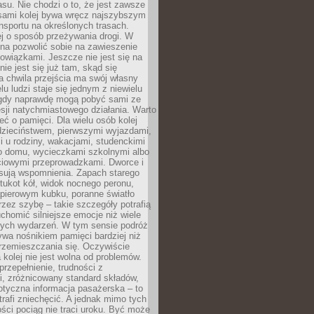
su. Nie chodzi o to, że jest zawsze
asami kolej bywa wręcz najszybszym
nsportu na określonych trasach.
j o sposób przeżywania drogi. W
na pozwolić sobie na zawieszenie
wiązkami. Jeszcze nie jest się na
nie jest się już tam, skąd się
a chwila przejścia ma swój własny
lu ludzi staje się jednym z niewielu
dy naprawdę mogą pobyć sami ze
sji natychmiastowego działania. Warto
ć o pamięci. Dla wielu osób kolej
 dzieciństwem, pierwszymi wyjazdami,
 u rodziny, wakacjami, studenckimi
o domu, wycieczkami szkolnymi albo
iowymi przeprowadzkami. Dworce i
sują wspomnienia. Zapach starego
stukot kół, widok nocnego peronu,
apierowym kubku, poranne światło
zez szybę – takie szczegóły potrafią
uchomić silniejsze emocje niż wiele
nych wydarzeń. W tym sensie podróż
wa nośnikiem pamięci bardziej niż
rzemieszczania się. Oczywiście
kolej nie jest wolna od problemów.
przepełnienie, trudności z
i, zróżnicowany standard składów,
tyczna informacja pasażerska – to
rafi zniechęcić. A jednak mimo tych
ści pociąg nie traci uroku. Być może