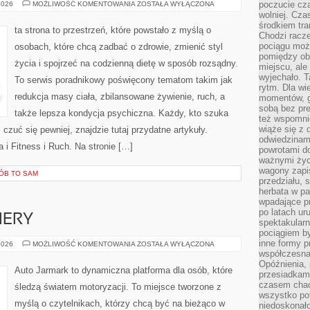
MITY
poczucie cza
2026
MOŻLIWOŚĆ KOMENTOWANIA
ZOSTAŁA WYŁĄCZONA
I
wolniej. Cz
FAKTY
środkiem tra
O
ta strona to przestrzeń, które powstało z myślą o
ODCHUDZANIU
Chodzi racze
pociągu moż
osobach, które chcą zadbać o zdrowie, zmienić styl
pomiędzy obo
życia i spojrzeć na codzienną dietę w sposób rozsądny.
miejscu, ale 
wyjechało. T
To serwis poradnikowy poświęcony tematom takim jak
rytm. Dla wie
redukcja masy ciała, zbilansowane żywienie, ruch, a
momentów, g
sobą bez pre
także lepsza kondycja psychiczna. Każdy, kto szuka
też wspomnie
wiąże się z
j i czuć się pewniej, znajdzie tutaj przydatne artykuły.
odwiedzinami
i Fitness i Ruch. Na stronie […]
powrotami d
ważnymi życ
wagony zapi
RÓB TO SAM
przedziału, 
herbata w p
wpadające pr
po latach ur
IERY
spektakular
pociągiem by
inne formy p
NOWOŚCI
2026
MOŻLIWOŚĆ KOMENTOWANIA
ZOSTAŁA WYŁĄCZONA
I
współczesna 
PREMIERY
Opóźnienia, 
Auto Jarmark to dynamiczna platforma dla osób, które
przesiadkam
czasem chao
śledzą światem motoryzacji. To miejsce tworzone z
wszystko pot
myślą o czytelnikach, którzy chcą być na bieżąco w
niedoskonało