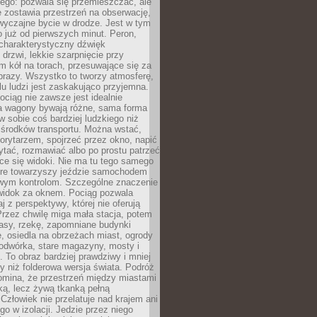
ego: pozwala się przemieszczać, ale
 zostawia przestrzeń na obserwację,
wyczajne bycie w drodze. Jest w tym
 już od pierwszych minut. Peron,
 charakterystyczny dźwięk
rzwi, lekkie szarpnięcie przy
tm kół na torach, przesuwające się za
brazy. Wszystko to tworzy atmosferę,
elu ludzi jest zaskakująco przyjemna.
pociąg nie zawsze jest idealnie
 a wagony bywają różne, sama forma
 sobie coś bardziej ludzkiego niż
 środków transportu. Można wstać,
korytarzem, spojrzeć przez okno, napić
ytać, rozmawiać albo po prostu patrzeć
ce się widoki. Nie ma tu tego samego
tóre towarzyszy jeździe samochodem
owym kontrolom. Szczególne znaczenie
widok za oknem. Pociąg pozwala
j z perspektywy, której nie oferują
Przez chwilę miga mała stacja, potem
lasy, rzekę, zapomniane budynki
, osiedla na obrzeżach miast, ogrody
odwórka, stare magazyny, mosty i
. To obraz bardziej prawdziwy i mniej
 niż folderowa wersja świata. Podróż
omina, że przestrzeń między miastami
tką, lecz żywą tkanką pełną
Człowiek nie przelatuje nad krajem ani
 go w izolacji. Jedzie przez niego