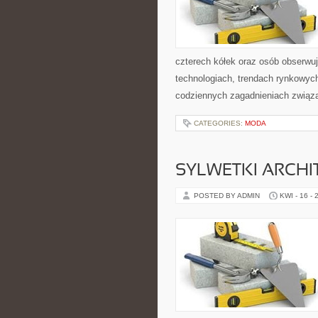
czterech kółek oraz osób obserwu
technologiach, trendach rynkowych
codziennych zagadnieniach związ
CATEGORIES:
MODA
SYLWETKI ARCH
POSTED BY ADMIN
KWI - 16 - 