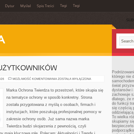
Tagi
Tagi
Dyżur
Myślał
Spis Treści
SUB
A
 UŻYTKOWNIKÓW
Podróżowani
którego nie d
PORADNIKI
026
MOŻLIWOŚĆ KOMENTOWANIA
ZOSTAŁA WYŁĄCZONA
samochodem,
DLA
świat przyzw
UŻYTKOWNIKÓW
dystansów i 
Marka Ochrona Twierdza to przestrzeń, które skupia się
zachowuje s
na tematyce ochrony w sposób konkretny. Strona
dlatego, że 
do funkcji t
została przygotowana z myślą o osobach, firmach i
się częścią 
instytucjach, które poszukują profesjonalnej pomocy w
oddzielającą
To wielka r
zakresie ochrony osób. Już sama nazwa marka
skupiamy się
bezpieczeńs
Twierdza budzi skojarzenia z pewnością, czyli
podporządko
ny mają kluczową rolę. Polecam: Aktualności i Trendy i