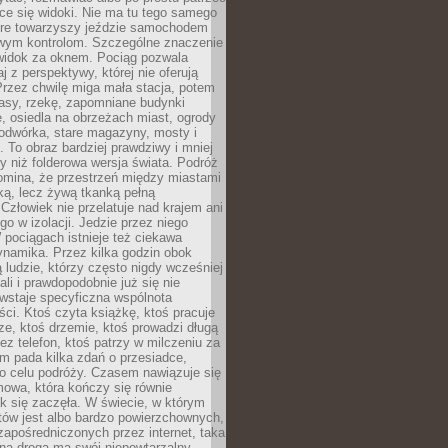
ce się widoki. Nie ma tu tego samego
tóre towarzyszy jeździe samochodem
owym kontrolom. Szczególne znaczenie
widok za oknem. Pociąg pozwala
j z perspektywy, której nie oferują
Przez chwilę miga mała stacja, potem
lasy, rzekę, zapomniane budynki
, osiedla na obrzeżach miast, ogrody
odwórka, stare magazyny, mosty i
. To obraz bardziej prawdziwy i mniej
 niż folderowa wersja świata. Podróż
omina, że przestrzeń między miastami
tką, lecz żywą tkanką pełną
Człowiek nie przelatuje nad krajem ani
 go w izolacji. Jedzie przez niego
pociągach istnieje też ciekawa
ynamika. Przez kilka godzin obok
ą ludzie, którzy często nigdy wcześniej
ali i prawdopodobnie już się nie
wstaje specyficzna wspólnota
i. Ktoś czyta książkę, ktoś pracuje
e, ktoś drzemie, ktoś prowadzi długą
z telefon, ktoś patrzy w milczeniu za
m pada kilka zdań o przesiadce,
o celu podróży. Czasem nawiązuje się
owa, która kończy się równie
jak się zaczęła. W świecie, w którym
tów jest albo bardzo powierzchownych,
zapośredniczonych przez internet, taka
na droga ma swój niepowtarzalny