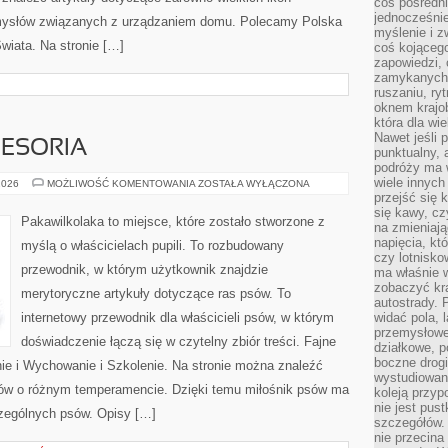
coś pośredni
jednocześnie
pomysłów związanych z urządzaniem domu. Polecamy Polska
myślenie i z
wiata. Na stronie […]
coś kojącego
zapowiedzi,
zamykanych d
ruszaniu, ry
oknem krajo
która dla wi
Nawet jeśli 
CESORIA
punktualny,
podróży ma w
wiele innych
PSIA
2026
MOŻLIWOŚĆ KOMENTOWANIA
ZOSTAŁA WYŁĄCZONA
MODA
przejść się 
I
się kawy, cz
AKCESORIA
Pakawilkolaka to miejsce, które zostało stworzone z
na zmieniają
napięcia, k
myślą o właścicielach pupili. To rozbudowany
czy lotnisk
przewodnik, w którym użytkownik znajdzie
ma właśnie 
zobaczyć kra
merytoryczne artykuły dotyczące ras psów. To
autostrady. 
internetowy przewodnik dla właścicieli psów, w którym
widać pola, 
przemysłowe
doświadczenie łączą się w czytelny zbiór treści. Fajne
działkowe, p
boczne drogi
nie i Wychowanie i Szkolenie. Na stronie można znaleźć
wystudiowany
sów o różnym temperamencie. Dzięki temu miłośnik psów ma
koleją przyp
nie jest pus
zególnych psów. Opisy […]
szczegółów. 
nie przecina