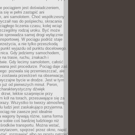
e pociągiem jest doświadczeniem,
a się w pełni zastąpić ani
 ani samolotem. Choć współczesny
yczaił nas do pośpiechu, skracania
ciągłego liczenia czasu, kolej wciąż
zczególny rodzaj uroku. Być może
nie sprowadza samej drogi wyłącznie
ransportowej. W pociągu podróż staje
przeżycia, a nie tylko przeszkodą
 punkt wyjazdu od punktu docelowego.
óżnica. Gdy jedziemy samochodem,
 na trasie, ruchu, znakach i
twie. Gdy lecimy samolotem, całość
wana jest procedurze. Pociąg daje zaś
ego: pozwala się przemieszczać, ale
 zostawia przestrzeń na obserwację,
wyczajne bycie w drodze. Jest w tym
 już od pierwszych minut. Peron,
 charakterystyczny dźwięk
rzwi, lekkie szarpnięcie przy
tm kół na torach, przesuwające się za
brazy. Wszystko to tworzy atmosferę,
elu ludzi jest zaskakująco przyjemna.
pociąg nie zawsze jest idealnie
 a wagony bywają różne, sama forma
 sobie coś bardziej ludzkiego niż
 środków transportu. Można wstać,
korytarzem, spojrzeć przez okno, napić
ytać, rozmawiać albo po prostu patrzeć