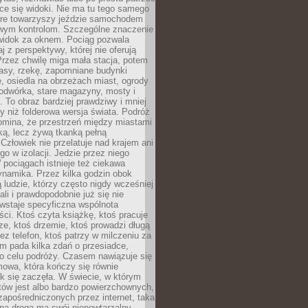
ce się widoki. Nie ma tu tego samego
tóre towarzyszy jeździe samochodem
owym kontrolom. Szczególne znaczenie
widok za oknem. Pociąg pozwala
j z perspektywy, której nie oferują
Przez chwilę miga mała stacja, potem
lasy, rzekę, zapomniane budynki
, osiedla na obrzeżach miast, ogrody
odwórka, stare magazyny, mosty i
. To obraz bardziej prawdziwy i mniej
 niż folderowa wersja świata. Podróż
omina, że przestrzeń między miastami
tką, lecz żywą tkanką pełną
Człowiek nie przelatuje nad krajem ani
 go w izolacji. Jedzie przez niego
pociągach istnieje też ciekawa
ynamika. Przez kilka godzin obok
ą ludzie, którzy często nigdy wcześniej
ali i prawdopodobnie już się nie
wstaje specyficzna wspólnota
i. Ktoś czyta książkę, ktoś pracuje
e, ktoś drzemie, ktoś prowadzi długą
z telefon, ktoś patrzy w milczeniu za
m pada kilka zdań o przesiadce,
o celu podróży. Czasem nawiązuje się
owa, która kończy się równie
jak się zaczęła. W świecie, w którym
tów jest albo bardzo powierzchownych,
zapośredniczonych przez internet, taka
na droga ma swój niepowtarzalny