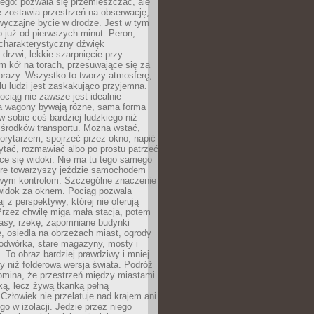
ego: pozwala się przemieszczać, ale
 zostawia przestrzeń na obserwację,
wyczajne bycie w drodze. Jest w tym
 już od pierwszych minut. Peron,
 charakterystyczny dźwięk
rzwi, lekkie szarpnięcie przy
tm kół na torach, przesuwające się za
brazy. Wszystko to tworzy atmosferę,
elu ludzi jest zaskakująco przyjemna.
pociąg nie zawsze jest idealnie
 a wagony bywają różne, sama forma
 sobie coś bardziej ludzkiego niż
 środków transportu. Można wstać,
korytarzem, spojrzeć przez okno, napić
ytać, rozmawiać albo po prostu patrzeć
ce się widoki. Nie ma tu tego samego
tóre towarzyszy jeździe samochodem
owym kontrolom. Szczególne znaczenie
widok za oknem. Pociąg pozwala
j z perspektywy, której nie oferują
Przez chwilę miga mała stacja, potem
lasy, rzekę, zapomniane budynki
, osiedla na obrzeżach miast, ogrody
odwórka, stare magazyny, mosty i
. To obraz bardziej prawdziwy i mniej
 niż folderowa wersja świata. Podróż
omina, że przestrzeń między miastami
tką, lecz żywą tkanką pełną
Człowiek nie przelatuje nad krajem ani
 go w izolacji. Jedzie przez niego