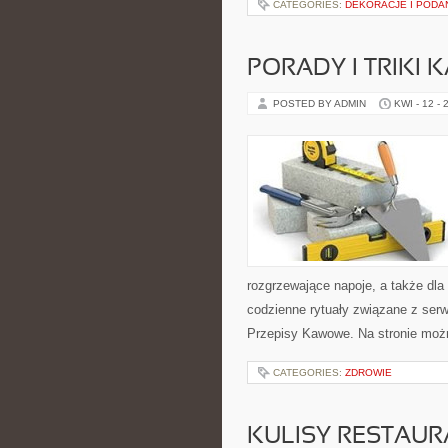
CATEGORIES:
DEKORACJE I PODA
PORADY I TRIKI
POSTED BY ADMIN
KWI - 12 - 
rozgrzewające napoje, a także dla 
codzienne rytuały związane z se
Przepisy Kawowe. Na stronie moż
CATEGORIES:
ZDROWIE
KULISY RESTAUR