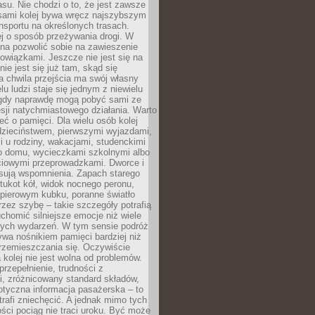
su. Nie chodzi o to, że jest zawsze
asami kolej bywa wręcz najszybszym
nsportu na określonych trasach.
j o sposób przeżywania drogi. W
na pozwolić sobie na zawieszenie
wiązkami. Jeszcze nie jest się na
nie jest się już tam, skąd się
a chwila przejścia ma swój własny
lu ludzi staje się jednym z niewielu
dy naprawdę mogą pobyć sami ze
sji natychmiastowego działania. Warto
ć o pamięci. Dla wielu osób kolej
 dzieciństwem, pierwszymi wyjazdami,
 u rodziny, wakacjami, studenckimi
o domu, wycieczkami szkolnymi albo
iowymi przeprowadzkami. Dworce i
sują wspomnienia. Zapach starego
stukot kół, widok nocnego peronu,
apierowym kubku, poranne światło
zez szybę – takie szczegóły potrafią
uchomić silniejsze emocje niż wiele
nych wydarzeń. W tym sensie podróż
wa nośnikiem pamięci bardziej niż
rzemieszczania się. Oczywiście
kolej nie jest wolna od problemów.
przepełnienie, trudności z
i, zróżnicowany standard składów,
tyczna informacja pasażerska – to
rafi zniechęcić. A jednak mimo tych
ści pociąg nie traci uroku. Być może