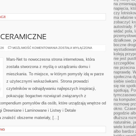
na zmieniają
napięcia, k
czy lotnisk
CJI
ma właśnie 
zobaczyć kra
autostrady. 
widać pola, 
przemysłowe
I CERAMICZNE
działkowe, p
boczne drogi
KAFELKI
026
MOŻLIWOŚĆ KOMENTOWANIA
ZOSTAŁA WYŁĄCZONA
wystudiowany
I
koleją przyp
PŁYTKI
CERAMICZNE
nie jest pus
Mars-Net to nowoczesna strona internetowa, która
szczegółów. 
została stworzona z myślą o urządzaniu domu i
nie przecina
naprawdę. W 
mieszkania. To miejsce, w którym pomysły idą w parze
społeczna d
z użytecznymi wskazówkami. Strona prowadzi
siebie siedz
się nie spotk
czytelników w odnajdywaniu najlepszych inspiracji,
spotkają. Po
tymczasowośc
pokazując bogactwo rozwiązań związanych z
na komputerz
o kompendium pomysłów dla osób, które urządzają wnętrze od
rozmowę prze
okno. Czase
i Drewniane i Laminowane i Listwy i Detale
pogodzie alb
znaleźć obszerne materiały, […]
dłuższa rozm
naturalnie, 
wiele kontak
ING
albo bardzo 
krótka wspól