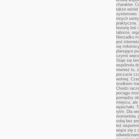
charakter. C
także wśród o
systemowo. D
innych senty
praktyczna. 
historię lini
taborze, org
Nierzadko m
jest interne
się miłośnic
planujące po
czymś więce
Staje się te
wspólnota do
również to, 
poczucie cza
wolniej. Cz
środkiem tra
Chodzi racze
pociągu moż
pomiędzy obo
miejscu, ale 
wyjechało. T
rytm. Dla wie
momentów, g
sobą bez pre
też wspomnie
wiąże się z
odwiedzinami