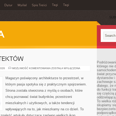
Tagi
Tagi
Dyżur
Myślał
Spis Treści
SUB
A
ITEKTÓW
Podróżowani
którego nie d
SYLWETKI
2026
MOŻLIWOŚĆ KOMENTOWANIA
ZOSTAŁA WYŁĄCZONA
samochodem,
ARCHITEKTÓW
świat przyzw
dystansów i 
Magazyn poświęcony architekturze to przestrzeń, w
zachowuje s
którym pasja spotyka się z praktycznym spojrzeniem.
dlatego, że 
do funkcji t
Strona została stworzona z myślą o osobach, które
się częścią 
chcą poznawać świat budynków, przestrzeni
oddzielającą
To wielka r
mieszkalnych i użytkowych, a także tendencji
skupiamy się
bezpieczeńs
wpływających na to, jak mieszkamy na co dzień. To
podporządko
 znaleźć artykuły dotyczące zarówno wielkich ikon