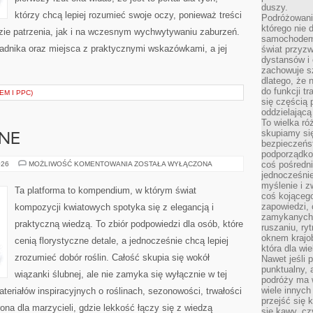
duszy.
którzy chcą lepiej rozumieć swoje oczy, ponieważ treści
Podróżowani
którego nie d
zie patrzenia, jak i na wczesnym wychwytywaniu zaburzeń.
samochodem,
radnika oraz miejsca z praktycznymi wskazówkami, a jej
świat przyzw
dystansów i 
zachowuje s
dlatego, że 
do funkcji t
EM I PPC)
się częścią 
oddzielającą
To wielka r
skupiamy się
BNE
bezpieczeńs
podporządko
INSPIRACJE
coś pośredni
026
MOŻLIWOŚĆ KOMENTOWANIA
ZOSTAŁA WYŁĄCZONA
ŚLUBNE
jednocześnie
myślenie i z
Ta platforma to kompendium, w którym świat
coś kojącego
zapowiedzi,
kompozycji kwiatowych spotyka się z elegancją i
zamykanych d
praktyczną wiedzą. To zbiór podpowiedzi dla osób, które
ruszaniu, ry
oknem krajo
cenią florystyczne detale, a jednocześnie chcą lepiej
która dla wi
zrozumieć dobór roślin. Całość skupia się wokół
Nawet jeśli 
punktualny,
wiązanki ślubnej, ale nie zamyka się wyłącznie w tej
podróży ma w
wiele innych
teriałów inspiracyjnych o roślinach, sezonowości, trwałości
przejść się 
na dla marzycieli, gdzie lekkość łączy się z wiedzą
się kawy, cz