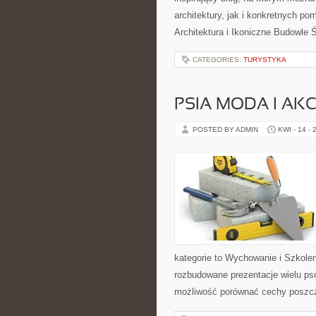
architektury, jak i konkretnych 
Architektura i Ikoniczne Budowle Ś
CATEGORIES:
TURYSTYKA
PSIA MODA I AK
POSTED BY ADMIN
KWI - 14 - 
kategorie to Wychowanie i Szkole
rozbudowane prezentacje wielu p
możliwość porównać cechy poszc