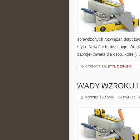
sprawdzonych rozwiązań dotycząc
stylu. Nowości to Inspiracje i Ara
zaprojektowana dla osób, które […
CATEGORIES:
STYL Z ORŁEM
WADY WZROKU I 
POSTED BY ADMIN
KWI - 10 - 