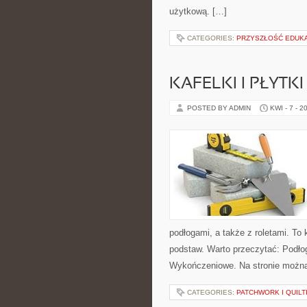
użytkową. […]
CATEGORIES:
PRZYSZŁOŚĆ EDUKA
KAFELKI I PŁYTK
POSTED BY ADMIN
KWI - 7 - 2
podłogami, a także z roletami. T
podstaw. Warto przeczytać: Podłog
Wykończeniowe. Na stronie można 
CATEGORIES:
PATCHWORK I QUILT