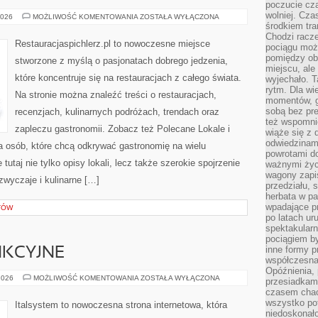
poczucie cza
wolniej. Cz
KULISY
2026
MOŻLIWOŚĆ KOMENTOWANIA
ZOSTAŁA WYŁĄCZONA
RESTAURACJI
środkiem tra
Chodzi racze
Restauracjaspichlerz.pl to nowoczesne miejsce
pociągu moż
pomiędzy obo
stworzone z myślą o pasjonatach dobrego jedzenia,
miejscu, ale 
które koncentruje się na restauracjach z całego świata.
wyjechało. T
rytm. Dla wie
Na stronie można znaleźć treści o restauracjach,
momentów, g
sobą bez pre
recenzjach, kulinarnych podróżach, trendach oraz
też wspomnie
zapleczu gastronomii. Zobacz też Polecane Lokale i
wiąże się z
odwiedzinami
la osób, które chcą odkrywać gastronomię na wielu
powrotami d
utaj nie tylko opisy lokali, lecz także szerokie spojrzenie
ważnymi życ
wagony zapi
 zwyczaje i kulinarne […]
przedziału, 
herbata w p
wpadające pr
TÓW
po latach ur
spektakular
pociągiem by
inne formy p
NKCYJNE
współczesna 
Opóźnienia, 
MEBLE
2026
MOŻLIWOŚĆ KOMENTOWANIA
ZOSTAŁA WYŁĄCZONA
przesiadkam
MULTIFUNKCYJNE
czasem chao
wszystko pot
Italsystem to nowoczesna strona internetowa, która
niedoskonało