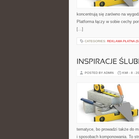
koncentrują się zarówno na wygod
Platforma łączy w sobie cechy po
[…]
CATEGORIES:
REKLAMA PŁATNA (S
INSPIRACJE ŚLU
POSTED BY ADMIN
KWI - 8 - 2
tematyce, bo prowadzi także do ma
i sposobach komponowania. To stro