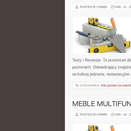
POSTED BY ADMIN
KWI - 11 - 
Testy i Recenzje. To przestrzeń d
poziomach. Odwiedzający znajdzie t
na kulturę jedzenia, restauracyjne
CATEGORIES:
PIELĘGNACJA KWIA
MEBLE MULTIFU
POSTED BY ADMIN
KWI - 10 - 