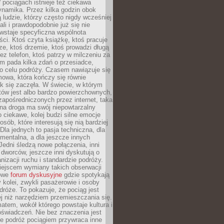
pociągach istnieje też ciekawa
ynamika. Przez kilka godzin obok
ą ludzie, którzy często nigdy wcześniej
ali i prawdopodobnie już się nie
wstaje specyficzna wspólnota
i. Ktoś czyta książkę, ktoś pracuje
e, ktoś drzemie, ktoś prowadzi długą
z telefon, ktoś patrzy w milczeniu za
m pada kilka zdań o przesiadce,
o celu podróży. Czasem nawiązuje się
owa, która kończy się równie
jak się zaczęła. W świecie, w którym
tów jest albo bardzo powierzchownych,
zapośredniczonych przez internet, taka
na droga ma swój niepowtarzalny
o ciekawe, kolej budzi silne emocje
sób, które interesują się nią bardziej
la jednych to pasja techniczna, dla
mentalna, a dla jeszcze innych
Jedni śledzą nowe połączenia, inni
i i dworców, jeszcze inni dyskutują o
anizacji ruchu i standardzie podróży.
iejscem wymiany takich obserwacji
towe
forum dyskusyjne
gdzie spotykają
y kolei, zwykli pasażerowie i osoby
dróże. To pokazuje, że pociąg jest
j niż narzędziem przemieszczania się.
matem, wokół którego powstaje kultura i
świadczeń. Nie bez znaczenia jest
że podróż pociągiem przywraca inne