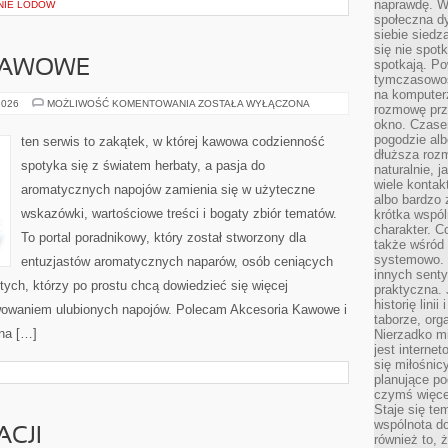
naprawdę. W 
NIE LODÓW
społeczna d
siebie siedz
się nie spotk
spotkają. Po
 KAWOWE
tymczasowośc
na komputerz
PORADY
2026
MOŻLIWOŚĆ KOMENTOWANIA
ZOSTAŁA WYŁĄCZONA
rozmowę prze
I
okno. Czase
TRIKI
KAWOWE
pogodzie alb
ten serwis to zakątek, w której kawowa codzienność
dłuższa rozm
spotyka się z światem herbaty, a pasja do
naturalnie, 
wiele kontak
aromatycznych napojów zamienia się w użyteczne
albo bardzo 
wskazówki, wartościowe treści i bogaty zbiór tematów.
krótka wspól
charakter. C
To portal poradnikowy, który został stworzony dla
także wśród o
systemowo. D
entuzjastów aromatycznych naparów, osób ceniących
innych senty
tych, którzy po prostu chcą dowiedzieć się więcej
praktyczna. 
historię lini
rwowaniem ulubionych napojów. Polecam Akcesoria Kawowe i
taborze, org
na […]
Nierzadko m
jest interne
się miłośnic
planujące po
czymś więce
Staje się te
wspólnota do
ACJI
również to, 