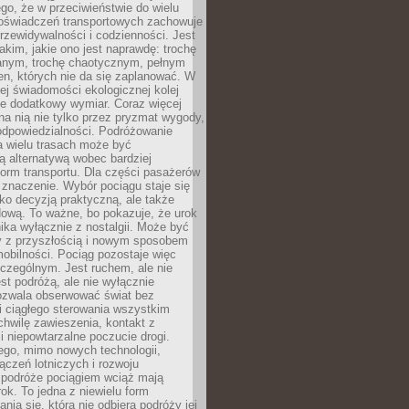
ego, że w przeciwieństwie do wielu
doświadczeń transportowych zachowuje
rzewidywalności i codzienności. Jest
takim, jakie ono jest naprawdę: trochę
nym, trochę chaotycznym, pełnym
n, których nie da się zaplanować. W
ej świadomości ekologicznej kolej
że dodatkowy wymiar. Coraz więcej
na nią nie tylko przez pryzmat wygody,
odpowiedzialności. Podróżowanie
a wielu trasach może być
ą alternatywą wobec bardziej
orm transportu. Dla części pasażerów
 znaczenie. Wybór pociągu staje się
lko decyzją praktyczną, ale także
dową. To ważne, bo pokazuje, że urok
nika wyłącznie z nostalgii. Może być
y z przyszłością i nowym sposobem
obilności. Pociąg pozostaje więc
czególnym. Jest ruchem, ale nie
t podróżą, ale nie wyłącznie
Pozwala obserwować świat bez
i ciągłego sterowania wszystkim
chwilę zawieszenia, kontakt z
i niepowtarzalne poczucie drogi.
ego, mimo nowych technologii,
ączeń lotniczych i rozwoju
, podróże pociągiem wciąż mają
ok. To jedna z niewielu form
nia się, która nie odbiera podróży jej