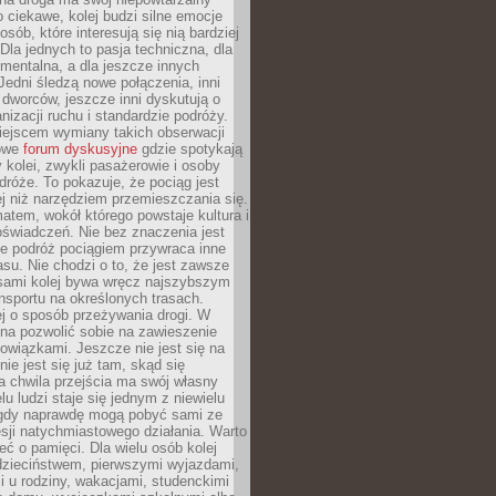
o ciekawe, kolej budzi silne emocje
sób, które interesują się nią bardziej
la jednych to pasja techniczna, dla
mentalna, a dla jeszcze innych
Jedni śledzą nowe połączenia, inni
i i dworców, jeszcze inni dyskutują o
anizacji ruchu i standardzie podróży.
iejscem wymiany takich obserwacji
towe
forum dyskusyjne
gdzie spotykają
y kolei, zwykli pasażerowie i osoby
dróże. To pokazuje, że pociąg jest
j niż narzędziem przemieszczania się.
matem, wokół którego powstaje kultura i
świadczeń. Nie bez znaczenia jest
że podróż pociągiem przywraca inne
su. Nie chodzi o to, że jest zawsze
asami kolej bywa wręcz najszybszym
nsportu na określonych trasach.
j o sposób przeżywania drogi. W
na pozwolić sobie na zawieszenie
wiązkami. Jeszcze nie jest się na
nie jest się już tam, skąd się
a chwila przejścia ma swój własny
lu ludzi staje się jednym z niewielu
dy naprawdę mogą pobyć sami ze
sji natychmiastowego działania. Warto
ć o pamięci. Dla wielu osób kolej
 dzieciństwem, pierwszymi wyjazdami,
 u rodziny, wakacjami, studenckimi