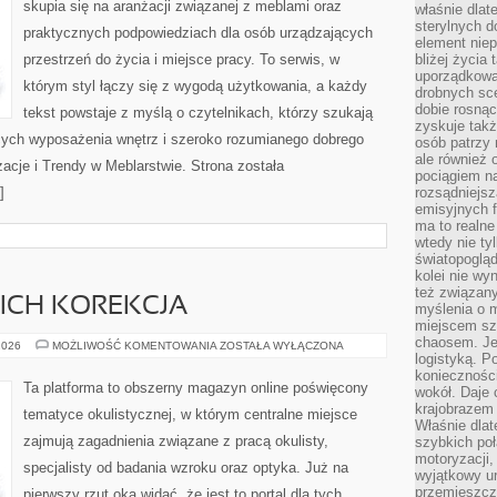
skupia się na aranżacji związanej z meblami oraz
właśnie dlat
sterylnych 
praktycznych podpowiedziach dla osób urządzających
element niep
przestrzeń do życia i miejsce pracy. To serwis, w
bliżej życia 
uporządkowa
którym styl łączy się z wygodą użytkowania, a każdy
drobnych sce
dobie rosnąc
tekst powstaje z myślą o czytelnikach, którzy szukają
zyskuje tak
ych wyposażenia wnętrz i szeroko rozumianego dobrego
osób patrzy 
ale również 
nżacje i Trendy w Meblarstwie. Strona została
pociągiem n
]
rozsądniejsz
emisyjnych f
ma to realne
wtedy nie ty
światopoglą
kolei nie wy
też związan
ICH KOREKCJA
myślenia o m
miejscem sz
chaosem. Jes
WADY
2026
MOŻLIWOŚĆ KOMENTOWANIA
ZOSTAŁA WYŁĄCZONA
WZROKU
logistyką. 
I
koniecznośc
ICH
Ta platforma to obszerny magazyn online poświęcony
wokół. Daje 
KOREKCJA
krajobrazem 
tematyce okulistycznej, w którym centralne miejsce
Właśnie dlat
zajmują zagadnienia związane z pracą okulisty,
szybkich poł
motoryzacji
specjalisty od badania wzroku oraz optyka. Już na
wyjątkowy ur
przemieszcza
pierwszy rzut oka widać, że jest to portal dla tych,