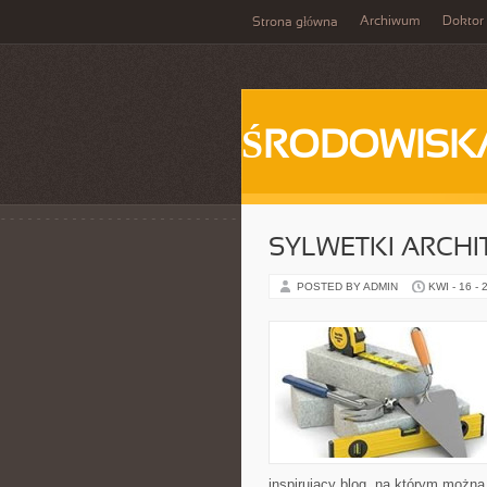
Archiwum
Doktor
Strona główna
ŚRODOWISK
SYLWETKI ARCH
POSTED BY ADMIN
KWI - 16 - 
inspirujący blog, na którym można