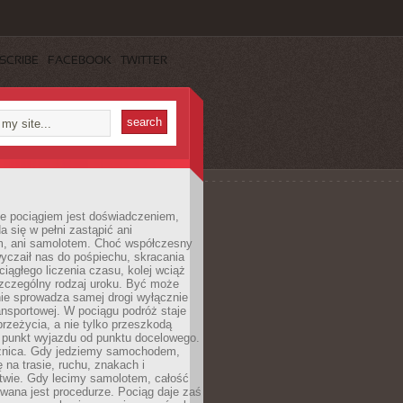
SCRIBE
FACEBOOK
TWITTER
e pociągiem jest doświadczeniem,
a się w pełni zastąpić ani
 ani samolotem. Choć współczesny
yczaił nas do pośpiechu, skracania
ciągłego liczenia czasu, kolej wciąż
zczególny rodzaj uroku. Być może
nie sprowadza samej drogi wyłącznie
ransportowej. W pociągu podróż staje
przeżycia, a nie tylko przeszkodą
 punkt wyjazdu od punktu docelowego.
óżnica. Gdy jedziemy samochodem,
 na trasie, ruchu, znakach i
twie. Gdy lecimy samolotem, całość
wana jest procedurze. Pociąg daje zaś