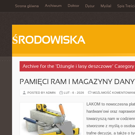
Archiwum
Doktor
Strona główna
Dyżur
Myślał
Spis Treści
ŚRODOWISKA
Archive for the ‘Dżungle i lasy deszczowe’ Category
PAMIĘCI RAM I MAGAZYNY DAN
POSTED BY ADMIN
LUT - 6 - 2026
MOŻLIWOŚĆ KOMENTOWAN
LAKOM to nowoczesna plat
hardware’owi oraz naprawom
towarzyszą nam w codzienn
stworzone z myślą o osoba
trafne decyzje, a także o ty