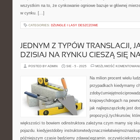
wszystkim na to, że cynkowanie ogniowe bazuje w głównej mierze
w cynku. […]
CATEGORIES:
DŻUNGLE I LASY DESZCZOWE
JEDNYM Z TYPÓW TRANSLACJI, JA
DZISIAJ NA RYNKU CIESZĄ SIĘ 
POSTED BY ADMIN
SIE - 5 - 2025
MOŻLIWOŚĆ KOMENTOWAN
Na milion procent wielu lud
przypadkach kiedymamy c
zdobyćumiejętnościprowadz
krajowychdrogach na pewn
jak najlepsząszkołę.jest d
propozycji,tychkursów, któr
większości to bowiem odinstruktora zależyna czym mamy się sk
pojazdu. kiedyjestdobry instruktorwtedyznaczniełatwiejmożnaskupić
późniejszym czasie będziemy zdawaćegzamin. oczywiściekorzys