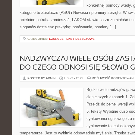
konkretnej pomocy wtedy, g
kategorie to Zasilacze (PSU) i Nowości i premiery sprzętu. W św
obietnice potrafią zamieszać, LAKOM stawia na zrozumiałość i u
sloganów dostajesz praktykę: porównania, pomiary […]
CATEGORIES:
DŻUNGLE I LASY DESZCZOWE
NADZWYCZAJ WIELE OSÓB ZASTA
DO CZEGO ODNOSI SIĘ SŁOWO G
POSTED BY ADMIN
LIS - 3 - 2025
MOŻLIWOŚĆ KOMENTOWAN
Będzie wiele rodzajów galw
dzisiejszych czasach 1. Zo
Przejdź do pełnej wersji wpi
5. teksty Wybitnie dużo os
cynkowania ogniowego za m
cynkowanie to jest dokony
temperaturze. Jest to wybitnie odpowiednie myślenie. Trzeba zwr