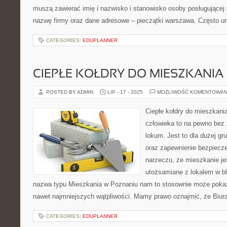
muszą zawierać imię i nazwisko i stanowisko osoby posługującej s
nazwę firmy oraz dane adresowe – pieczątki warszawa. Często 
CATEGORIES:
EDUPLANNER
CIEPŁE KOŁDRY DO MIESZKANIA
POSTED BY ADMIN
LIP - 17 - 2025
MOŻLIWOŚĆ KOMENTOWAN
Ciepłe kołdry do mieszkani
człowieka to na pewno bez
lokum. Jest to dla dużej g
oraz zapewnienie bezpiecz
narzeczu, że mieszkanie j
utożsamiane z lokalem w b
nazwa typu Mieszkania w Poznaniu nam to stosownie może pokaz
nawet najmniejszych wątpliwości. Mamy prawo oznajmić, że Biur
CATEGORIES:
EDUPLANNER