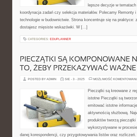
lepsze decyzje w tematach 
koordynacja zadań czy selekcja materiałów. Polecamy Remonty i
technologie w budownictwie. Strona koncentruje się na praktyce:
dostajesz mięsiste wskazówki. W […]
CATEGORIES:
EDUPLANNER
PIECZĄTKI SĄ KOMPONOWANE N
TO, ŻEBY PRZEKAZYWAĆ WAŻNE
POSTED BY ADMIN
SIE - 3 - 2025
MOŻLIWOŚĆ KOMENTOWAN
Pieczątki są kreowane z re
istotne Pieczątki są tworzo
emitować istotne informac
aktywnością służbową. Na
produktów tworzą pieczątk
wykorzystywane w procesi
danej korespondencji, czy przygotowywania listów oraz rozliczeń