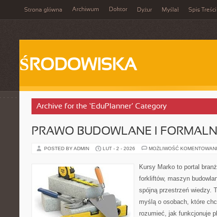
Archiwum
Doktor
Strona główna
Dyżur
Myślał
Spis Treści
ŚRODOWISKA
Archive for the ‘EduPlanner’ Category
PRAWO BUDOWLANE I FORMALN
POSTED BY ADMIN
LUT - 2 - 2026
MOŻLIWOŚĆ KOMENTOWAN
Kursy Marko to portal branż
forkliftów, maszyn budowla
spójną przestrzeń wiedzy. 
myślą o osobach, które chc
rozumieć, jak funkcjonuje 