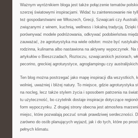
Ważnym wyróżnikiem bloga jest także połączenie tematów polskic
szerzej światowymi inspiracjami. Widać tu zainteresowanie nie ty
też gospodarstwami we Włoszech, Grecji, Szwajcarii czy Australii
związanymi z winem, kuchnią, wellness i lokalną tradycją. Dzięki
porównywać modele podróżowania, odkrywać podobieństwa między
zauważać, że agroturystyka ma wiele odsłon: może być rustykal
rodzinna, kulinarna albo nastawiona na aktywny wypoczynek. Na s
artykułów o Bieszczadach, Roztoczu, szwajcarskich jeziorach, w
pecorino, greckiej agroturystyce, agroglampingu czy australijskic
Ten blog można postrzegać jako mapę inspiracji dla wszystkich,
wolniej, uważniej i bliżej natury. To miejsce, gdzie agroturystyka 
na nocleg, lecz także stylem życia i sposobem patrzenia na świat.
tu użyteczność, bo czytelnik dostaje inspiracje dotyczące regio
form wypoczynku. Z drugiej strony obecna jest atmosfera marzenia
miejsc, które pozwalają poczuć smak prawdziwej serdeczności. Dz
zarówno do osób planujących wyjazd, jak i do tych, które po pros
pełnych klimatu.