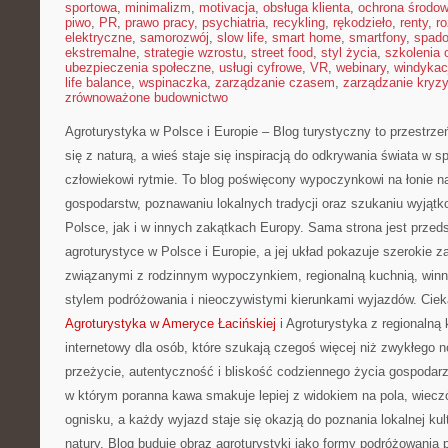
sportowa
,
minimalizm
,
motivacja
,
obsługa klienta
,
ochrona środow
piwo
,
PR
,
prawo pracy
,
psychiatria
,
recykling
,
rękodzieło
,
renty
,
ro
elektryczne
,
samorozwój
,
slow life
,
smart home
,
smartfony
,
spado
ekstremalne
,
strategie wzrostu
,
street food
,
styl życia
,
szkolenia 
ubezpieczenia społeczne
,
usługi cyfrowe
,
VR
,
webinary
,
windykac
life balance
,
wspinaczka
,
zarządzanie czasem
,
zarządzanie kryz
zrównoważone budownictwo
Agroturystyka w Polsce i Europie – Blog turystyczny to przestrz
się z naturą, a wieś staje się inspiracją do odkrywania świata w 
człowiekowi rytmie. To blog poświęcony wypoczynkowi na łonie n
gospodarstw, poznawaniu lokalnych tradycji oraz szukaniu wyjąt
Polsce, jak i w innych zakątkach Europy. Sama strona jest przeds
agroturystyce w Polsce i Europie, a jej układ pokazuje szerokie 
związanymi z rodzinnym wypoczynkiem, regionalną kuchnią, winn
stylem podróżowania i nieoczywistymi kierunkami wyjazdów. Ciek
Agroturystyka w Ameryce Łacińskiej
i Agroturystyka z regionalną 
internetowy dla osób, które szukają czegoś więcej niż zwykłego no
przeżycie, autentyczność i bliskość codziennego życia gospodarzy
w którym poranna kawa smakuje lepiej z widokiem na pola, wieczó
ognisku, a każdy wyjazd staje się okazją do poznania lokalnej kul
natury. Blog buduje obraz agroturystyki jako formy podróżowania 