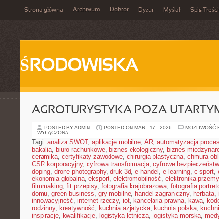
Archiwum
Doktor
Strona główna
Dyżur
Myślał
Spis Treści
ŚRODOWISKA
AGROTURYSTYKA POZA UTARTY
POSTED BY ADMIN
POSTED ON MAR - 17 - 2026
MOŻLIWOŚĆ 
WYŁĄCZONA
Tagi:
analiza SWOT
,
aplikacje mobilne
,
AR
,
automatyzacja proce
bakalia
,
biuro rachunkowe
,
biznes ekologiczny
,
biznes międzynar
ceramika
,
certyfikaty zawodowe
,
chirurgia plastyczna
,
chmura obl
CSR korporacyjny
,
cyfrowa transformacja
,
cyfrowe bezpieczeńst
doping
,
drone photography
,
druk 3d
,
e-handel
,
e-learning
,
e-sport
,
ekonomia globalna
,
eksport
,
elektromobilność
,
elektronika przem
filmmaking
,
fit przepisy
,
fotografia krajobrazowa
,
fotografia portre
domu
,
green business
,
gry mobilne
,
handel zagraniczny
,
herbata
,
innowacyjność
,
internet rzeczy
,
iot
,
kancelaria prawna
,
kawa
,
kod
rodzinny
,
kreatywność
,
kuchnia azjatycka
,
kuchnia polska
,
kuchn
inspiracje
,
kwalifikacje
,
logistyka lotnicza
,
logistyka morska
,
medy