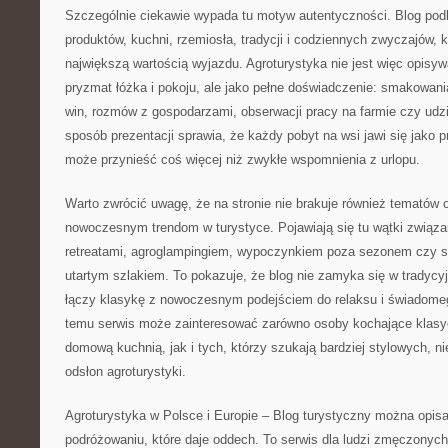
Szczególnie ciekawie wypada tu motyw autentyczności. Blog pod
produktów, kuchni, rzemiosła, tradycji i codziennych zwyczajów, kt
największą wartością wyjazdu. Agroturystyka nie jest więc opisy
pryzmat łóżka i pokoju, ale jako pełne doświadczenie: smakowan
win, rozmów z gospodarzami, obserwacji pracy na farmie czy udzi
sposób prezentacji sprawia, że każdy pobyt na wsi jawi się jako 
może przynieść coś więcej niż zwykłe wspomnienia z urlopu.
Warto zwrócić uwagę, że na stronie nie brakuje również tematów
nowoczesnym trendom w turystyce. Pojawiają się tu wątki związan
retreatami, agroglampingiem, wypoczynkiem poza sezonem czy 
utartym szlakiem. To pokazuje, że blog nie zamyka się w tradycy
łączy klasykę z nowoczesnym podejściem do relaksu i świadome
temu serwis może zainteresować zarówno osoby kochające klas
domową kuchnią, jak i tych, którzy szukają bardziej stylowych, 
odsłon agroturystyki.
Agroturystyka w Polsce i Europie – Blog turystyczny można opisać
podróżowaniu, które daje oddech. To serwis dla ludzi zmęczonyc