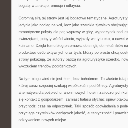
bogatej w atrakcje, emocje i odkrycia.
Ogromną siłą tej strony jest jej bogactwo tematyczne. Agroturysty
jedynie jako nocleg na wsi, lecz jako szerokie zjawisko obejmując
romantyczne pobyty dla par, wyprawy w góry, wypoczynek nad jez
zwierzętami, pobyty wśród winnic, wyjazdy w stylu eko, a nawet w
kulinarne. Dzięki temu blog przemawia do singli, do miłośników n
produktów, osób aktywnych oraz tych, którzy po prostu chcą odet
strony pokazują, że autorzy patrzą na agroturystykę szeroko, no
wyczuciem trendów podróżniczych.
Na tym blogu wieś nie jest tłem, lecz bohaterem. To właśnie tuta
której coraz częściej szukają współcześni podróżnicy. Agroturyst
alternatywa dla pośpiechu, anonimowych hoteli i zatłoczonych kur
się kontakt z gospodarzem, zamiast hałasu słychać śpiew ptaków
przychodzi czas na odpoczynek. Taki sposób opowiadania o podró
przyciąga czytelników ceniących jakość, autentyczność i prawdz
odkrywaniem nowych miejsc.