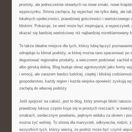
prostoty, ale jednocześnie otwartych na nowe smaki, nowe krajob
wypoczynku. Strona zachęca, by wyjechać nie tylko dalej, ale takż
lokalnych społeczności, prawdziwej gościnności i wartościowego
bliskimi. Pokazuje, że wieś może być inspirująca, a wypoczynek
okazać się bardziej wartościowy niż najbardziej rozreklamowany k
To także idealne miejsce dla tych, którzy lubią łączyć poznawani
odnajduje tu klimat podróży, w której można rano spacerować po 
degustować regionalne produkty, a wieczorem podziwiać zachód s
albo górską doliną. Blog buduje obraz agroturystyki jako formy w
i emocji, ale zarazem bardzo ludzkiej, ciepłej i bliskiej codzienno
gospodarstwo, każdy region i każda wiejska opowieść zyskują wyją
zachętą do własnej podróży.
Jeśli spojrzeć na całość, jest to blog, który promuje bliski natur
prawdziwy luksus często kryje się w prostych rzeczach: w świeży
smakach, serdecznym powitaniu, pięknym widoku za oknem i pocz
można żyć wolniej. To strona dla marzycieli, odkrywców, rodzin,
wszystkich tych, którzy wierzą, że podróż może być czymś więce