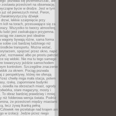
ego: pozwala się przemieszczać, ale
 zostawia przestrzeń na obserwację,
wyczajne bycie w drodze. Jest w tym
 już od pierwszych minut. Peron,
 charakterystyczny dźwięk
rzwi, lekkie szarpnięcie przy
tm kół na torach, przesuwające się za
brazy. Wszystko to tworzy atmosferę,
elu ludzi jest zaskakująco przyjemna.
pociąg nie zawsze jest idealnie
 a wagony bywają różne, sama forma
 sobie coś bardziej ludzkiego niż
 środków transportu. Można wstać,
korytarzem, spojrzeć przez okno, napić
ytać, rozmawiać albo po prostu patrzeć
ce się widoki. Nie ma tu tego samego
tóre towarzyszy jeździe samochodem
owym kontrolom. Szczególne znaczenie
widok za oknem. Pociąg pozwala
j z perspektywy, której nie oferują
Przez chwilę miga mała stacja, potem
lasy, rzekę, zapomniane budynki
, osiedla na obrzeżach miast, ogrody
odwórka, stare magazyny, mosty i
. To obraz bardziej prawdziwy i mniej
 niż folderowa wersja świata. Podróż
omina, że przestrzeń między miastami
tką, lecz żywą tkanką pełną
Człowiek nie przelatuje nad krajem ani
 go w izolacji. Jedzie przez niego