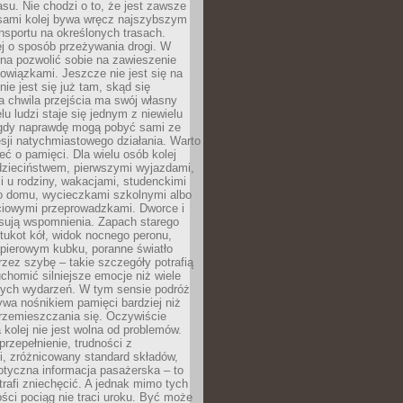
su. Nie chodzi o to, że jest zawsze
asami kolej bywa wręcz najszybszym
nsportu na określonych trasach.
j o sposób przeżywania drogi. W
na pozwolić sobie na zawieszenie
wiązkami. Jeszcze nie jest się na
nie jest się już tam, skąd się
a chwila przejścia ma swój własny
lu ludzi staje się jednym z niewielu
dy naprawdę mogą pobyć sami ze
sji natychmiastowego działania. Warto
ć o pamięci. Dla wielu osób kolej
 dzieciństwem, pierwszymi wyjazdami,
 u rodziny, wakacjami, studenckimi
o domu, wycieczkami szkolnymi albo
iowymi przeprowadzkami. Dworce i
sują wspomnienia. Zapach starego
stukot kół, widok nocnego peronu,
apierowym kubku, poranne światło
zez szybę – takie szczegóły potrafią
uchomić silniejsze emocje niż wiele
nych wydarzeń. W tym sensie podróż
wa nośnikiem pamięci bardziej niż
rzemieszczania się. Oczywiście
kolej nie jest wolna od problemów.
przepełnienie, trudności z
i, zróżnicowany standard składów,
tyczna informacja pasażerska – to
rafi zniechęcić. A jednak mimo tych
ści pociąg nie traci uroku. Być może