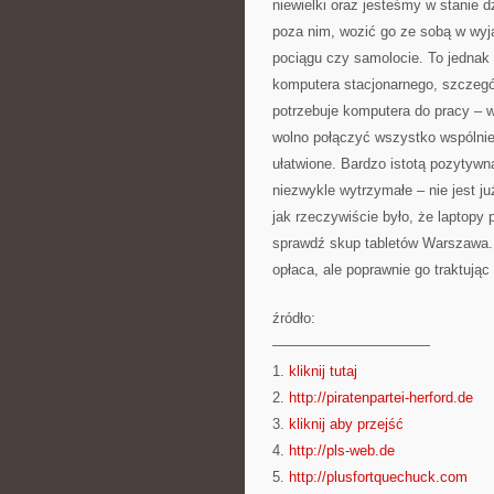
niewielki oraz jesteśmy w stanie 
poza nim, wozić go ze sobą w wyją
pociągu czy samolocie. To jednak t
komputera stacjonarnego, szczególn
potrzebuje komputera do pracy –
wolno połączyć wszystko wspólnie 
ułatwione. Bardzo istotą pozytywn
niezwykle wytrzymałe – nie jest j
jak rzeczywiście było, że laptopy p
sprawdź skup tabletów Warszawa.
opłaca, ale poprawnie go traktując
źródło:
———————————
1.
kliknij tutaj
2.
http://piratenpartei-herford.de
3.
kliknij aby przejść
4.
http://pls-web.de
5.
http://plusfortquechuck.com