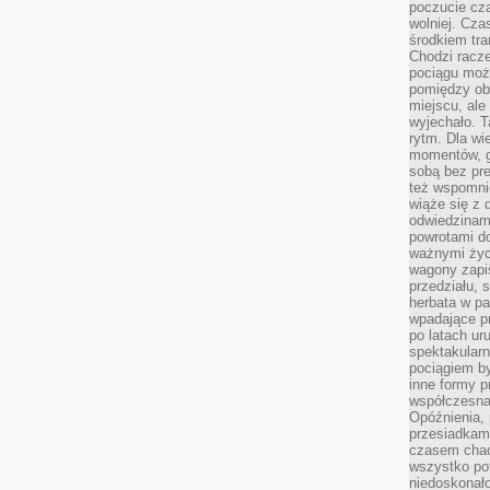
poczucie cza
wolniej. Cz
środkiem tra
Chodzi racze
pociągu moż
pomiędzy obo
miejscu, ale 
wyjechało. T
rytm. Dla wie
momentów, g
sobą bez pre
też wspomnie
wiąże się z
odwiedzinami
powrotami d
ważnymi życ
wagony zapi
przedziału, 
herbata w p
wpadające pr
po latach ur
spektakular
pociągiem by
inne formy p
współczesna 
Opóźnienia, 
przesiadkam
czasem chao
wszystko pot
niedoskonało