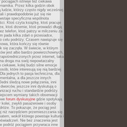
pociągach istnieje też ciekawa
ynamika. Przez kilka godzin obok
ą ludzie, którzy często nigdy wcześniej
ali i prawdopodobnie już się nie
wstaje specyficzna wspólnota
i. Ktoś czyta książkę, ktoś pracuje
e, ktoś drzemie, ktoś prowadzi długą
z telefon, ktoś patrzy w milczeniu za
m pada kilka zdań o przesiadce,
o celu podróży. Czasem nawiązuje się
owa, która kończy się równie
jak się zaczęła. W świecie, w którym
tów jest albo bardzo powierzchownych,
zapośredniczonych przez internet, taka
na droga ma swój niepowtarzalny
o ciekawe, kolej budzi silne emocje
sób, które interesują się nią bardziej
la jednych to pasja techniczna, dla
mentalna, a dla jeszcze innych
Jedni śledzą nowe połączenia, inni
i i dworców, jeszcze inni dyskutują o
anizacji ruchu i standardzie podróży.
iejscem wymiany takich obserwacji
towe
forum dyskusyjne
gdzie spotykają
y kolei, zwykli pasażerowie i osoby
dróże. To pokazuje, że pociąg jest
j niż narzędziem przemieszczania się.
matem, wokół którego powstaje kultura i
świadczeń. Nie bez znaczenia jest
że podróż pociągiem przywraca inne