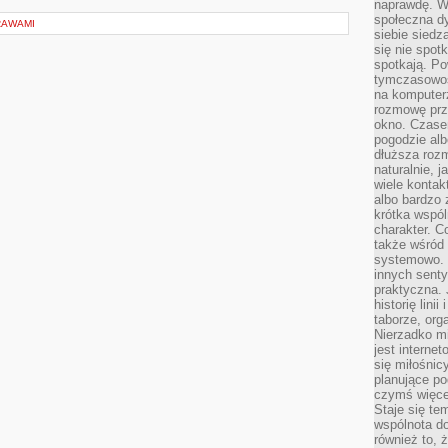
naprawdę. W 
społeczna d
RAWAMI
siebie siedz
się nie spotk
spotkają. Po
tymczasowośc
na komputerz
rozmowę prze
okno. Czase
pogodzie alb
dłuższa rozm
naturalnie, 
wiele kontak
albo bardzo 
krótka wspól
charakter. C
także wśród o
systemowo. D
innych senty
praktyczna. 
historię lini
taborze, org
Nierzadko m
jest interne
się miłośnic
planujące po
czymś więce
Staje się te
wspólnota do
również to, 