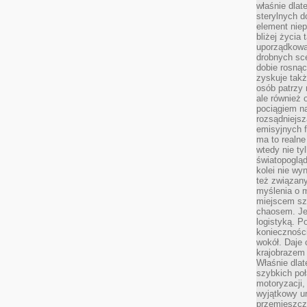
właśnie dlat
sterylnych 
element niep
bliżej życia 
uporządkowa
drobnych sce
dobie rosnąc
zyskuje tak
osób patrzy 
ale również 
pociągiem n
rozsądniejsz
emisyjnych f
ma to realne
wtedy nie ty
światopoglą
kolei nie wy
też związan
myślenia o m
miejscem sz
chaosem. Jes
logistyką. 
koniecznośc
wokół. Daje 
krajobrazem 
Właśnie dlat
szybkich poł
motoryzacji
wyjątkowy ur
przemieszcza