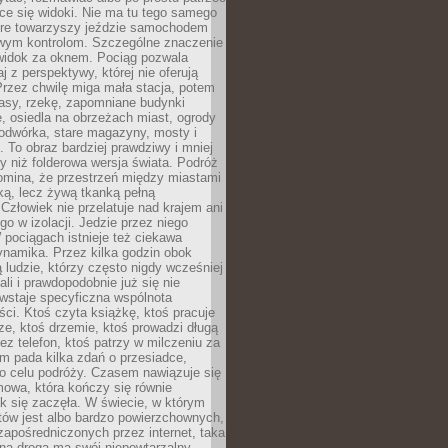
ce się widoki. Nie ma tu tego samego
tóre towarzyszy jeździe samochodem
owym kontrolom. Szczególne znaczenie
widok za oknem. Pociąg pozwala
j z perspektywy, której nie oferują
Przez chwilę miga mała stacja, potem
lasy, rzekę, zapomniane budynki
, osiedla na obrzeżach miast, ogrody
odwórka, stare magazyny, mosty i
. To obraz bardziej prawdziwy i mniej
 niż folderowa wersja świata. Podróż
omina, że przestrzeń między miastami
tką, lecz żywą tkanką pełną
Człowiek nie przelatuje nad krajem ani
 go w izolacji. Jedzie przez niego
pociągach istnieje też ciekawa
ynamika. Przez kilka godzin obok
ą ludzie, którzy często nigdy wcześniej
ali i prawdopodobnie już się nie
wstaje specyficzna wspólnota
i. Ktoś czyta książkę, ktoś pracuje
e, ktoś drzemie, ktoś prowadzi długą
z telefon, ktoś patrzy w milczeniu za
m pada kilka zdań o przesiadce,
o celu podróży. Czasem nawiązuje się
owa, która kończy się równie
jak się zaczęła. W świecie, w którym
tów jest albo bardzo powierzchownych,
zapośredniczonych przez internet, taka
na droga ma swój niepowtarzalny