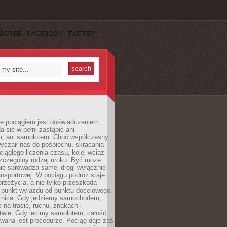
SCRIBE
FACEBOOK
TWITTER
e pociągiem jest doświadczeniem,
a się w pełni zastąpić ani
 ani samolotem. Choć współczesny
yczaił nas do pośpiechu, skracania
ciągłego liczenia czasu, kolej wciąż
zczególny rodzaj uroku. Być może
nie sprowadza samej drogi wyłącznie
ransportowej. W pociągu podróż staje
przeżycia, a nie tylko przeszkodą
 punkt wyjazdu od punktu docelowego.
óżnica. Gdy jedziemy samochodem,
 na trasie, ruchu, znakach i
twie. Gdy lecimy samolotem, całość
wana jest procedurze. Pociąg daje zaś