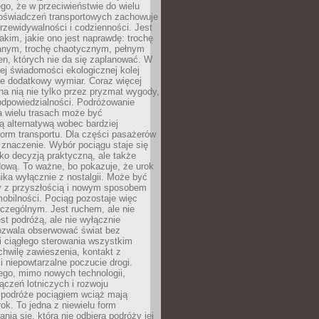
ego, że w przeciwieństwie do wielu
doświadczeń transportowych zachowuje
rzewidywalności i codzienności. Jest
takim, jakie ono jest naprawdę: trochę
nym, trochę chaotycznym, pełnym
n, których nie da się zaplanować. W
ej świadomości ekologicznej kolej
że dodatkowy wymiar. Coraz więcej
na nią nie tylko przez pryzmat wygody,
odpowiedzialności. Podróżowanie
a wielu trasach może być
ą alternatywą wobec bardziej
orm transportu. Dla części pasażerów
 znaczenie. Wybór pociągu staje się
lko decyzją praktyczną, ale także
dową. To ważne, bo pokazuje, że urok
nika wyłącznie z nostalgii. Może być
y z przyszłością i nowym sposobem
obilności. Pociąg pozostaje więc
czególnym. Jest ruchem, ale nie
t podróżą, ale nie wyłącznie
Pozwala obserwować świat bez
i ciągłego sterowania wszystkim
chwilę zawieszenia, kontakt z
i niepowtarzalne poczucie drogi.
ego, mimo nowych technologii,
ączeń lotniczych i rozwoju
, podróże pociągiem wciąż mają
ok. To jedna z niewielu form
nia się, która nie odbiera podróży jej