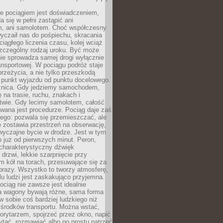
e pociągiem jest doświadczeniem,
a się w pełni zastąpić ani
 ani samolotem. Choć współczesny
yczaił nas do pośpiechu, skracania
ciągłego liczenia czasu, kolej wciąż
zczególny rodzaj uroku. Być może
nie sprowadza samej drogi wyłącznie
ransportowej. W pociągu podróż staje
przeżycia, a nie tylko przeszkodą
 punkt wyjazdu od punktu docelowego.
óżnica. Gdy jedziemy samochodem,
 na trasie, ruchu, znakach i
twie. Gdy lecimy samolotem, całość
wana jest procedurze. Pociąg daje zaś
ego: pozwala się przemieszczać, ale
 zostawia przestrzeń na obserwację,
wyczajne bycie w drodze. Jest w tym
 już od pierwszych minut. Peron,
 charakterystyczny dźwięk
rzwi, lekkie szarpnięcie przy
tm kół na torach, przesuwające się za
brazy. Wszystko to tworzy atmosferę,
elu ludzi jest zaskakująco przyjemna.
pociąg nie zawsze jest idealnie
 a wagony bywają różne, sama forma
 sobie coś bardziej ludzkiego niż
 środków transportu. Można wstać,
korytarzem, spojrzeć przez okno, napić
ytać, rozmawiać albo po prostu patrzeć