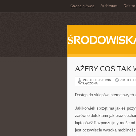
Archiwum
Doktor
Strona główna
ŚRODOWISK
AŻEBY COŚ TAK 
POSTED BY ADMIN
POSTED ON 
WYŁĄCZONA
Dostęp do sklepów internetowych 
Jakikolwiek sprzęt ma jakieś pozy
zarówno defektami jak oraz cech
laptopów? Rozpocznijmy może od z
jest oczywiście wysoka mobilność,