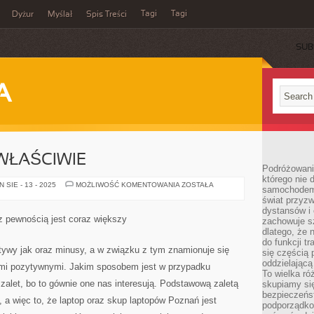
Tagi
Tagi
Dyżur
Myślał
Spis Treści
SUB
A
WŁAŚCIWIE
Podróżowani
którego nie d
AŻEBY
SIE - 13 - 2025
MOŻLIWOŚĆ KOMENTOWANIA
ZOSTAŁA
samochodem,
COŚ
świat przyzw
TAK
WŁAŚCIWIE
dystansów i 
z pewnością jest coraz większy
zachowuje s
dlatego, że 
do funkcji t
tywy jak oraz minusy, a w związku z tym znamionuje się
się częścią 
oddzielającą
ami pozytywnymi. Jakim sposobem jest w przypadku
To wielka r
alet, bo to gównie one nas interesują. Podstawową zaletą
skupiamy się
bezpieczeńs
 a więc to, że laptop oraz skup laptopów Poznań jest
podporządko