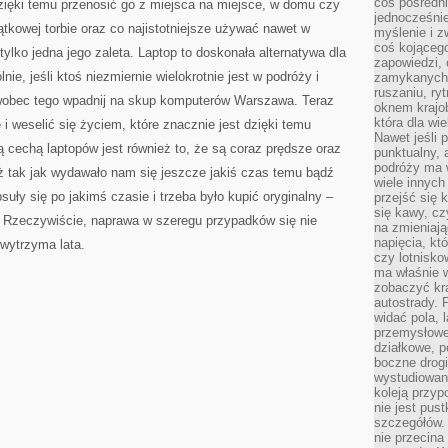
coś pośredni
dzięki temu przenosić go z miejsca na miejsce, w domu czy
jednocześnie
tkowej torbie oraz co najistotniejsze używać nawet w
myślenie i z
coś kojącego
ylko jedna jego zaleta. Laptop to doskonała alternatywa dla
zapowiedzi,
ie, jeśli ktoś niezmiernie wielokrotnie jest w podróży i
zamykanych d
ruszaniu, ry
 wobec tego wpadnij na skup komputerów Warszawa. Teraz
oknem krajo
która dla wi
i weselić się życiem, które znacznie jest dzięki temu
Nawet jeśli 
ą cechą laptopów jest również to, że są coraz prędsze oraz
punktualny,
podróży ma w
uż tak jak wydawało nam się jeszcze jakiś czas temu bądź
wiele innych
suły się po jakimś czasie i trzeba było kupić oryginalny –
przejść się 
się kawy, cz
 Rzeczywiście, naprawa w szeregu przypadków się nie
na zmieniają
napięcia, k
 wytrzyma lata.
czy lotnisk
ma właśnie 
zobaczyć kra
autostrady. 
widać pola, 
przemysłowe
działkowe, p
boczne drogi
wystudiowany
koleją przyp
nie jest pus
szczegółów. 
nie przecina