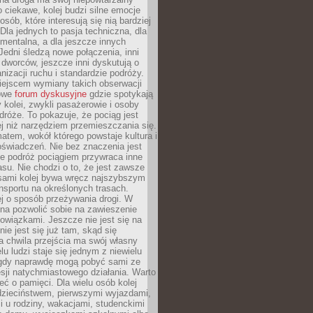
o ciekawe, kolej budzi silne emocje
sób, które interesują się nią bardziej
la jednych to pasja techniczna, dla
mentalna, a dla jeszcze innych
Jedni śledzą nowe połączenia, inni
i i dworców, jeszcze inni dyskutują o
anizacji ruchu i standardzie podróży.
iejscem wymiany takich obserwacji
towe
forum dyskusyjne
gdzie spotykają
y kolei, zwykli pasażerowie i osoby
dróże. To pokazuje, że pociąg jest
j niż narzędziem przemieszczania się.
matem, wokół którego powstaje kultura i
świadczeń. Nie bez znaczenia jest
że podróż pociągiem przywraca inne
su. Nie chodzi o to, że jest zawsze
asami kolej bywa wręcz najszybszym
nsportu na określonych trasach.
j o sposób przeżywania drogi. W
na pozwolić sobie na zawieszenie
wiązkami. Jeszcze nie jest się na
nie jest się już tam, skąd się
a chwila przejścia ma swój własny
lu ludzi staje się jednym z niewielu
dy naprawdę mogą pobyć sami ze
sji natychmiastowego działania. Warto
ć o pamięci. Dla wielu osób kolej
 dzieciństwem, pierwszymi wyjazdami,
 u rodziny, wakacjami, studenckimi