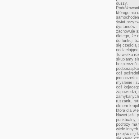
duszy.
Podróżowani
którego nie d
samochodem,
świat przyzw
dystansów i 
zachowuje s
dlatego, że 
do funkcji t
się częścią 
oddzielającą
To wielka r
skupiamy się
bezpieczeńs
podporządko
coś pośredni
jednocześnie
myślenie i z
coś kojącego
zapowiedzi,
zamykanych d
ruszaniu, ry
oknem krajo
która dla wi
Nawet jeśli 
punktualny,
podróży ma w
wiele innych
przejść się 
się kawy, cz