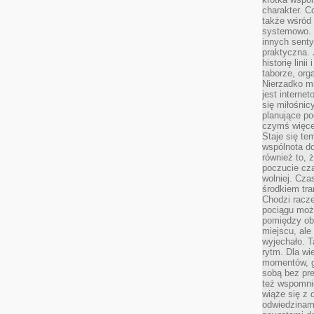
charakter. C
także wśród o
systemowo. D
innych senty
praktyczna. 
historię lini
taborze, org
Nierzadko m
jest interne
się miłośnic
planujące po
czymś więce
Staje się te
wspólnota do
również to, 
poczucie cza
wolniej. Cz
środkiem tra
Chodzi racze
pociągu moż
pomiędzy obo
miejscu, ale 
wyjechało. T
rytm. Dla wie
momentów, g
sobą bez pre
też wspomnie
wiąże się z
odwiedzinami