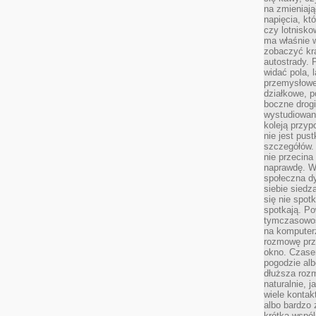
na zmieniają
napięcia, k
czy lotnisk
ma właśnie 
zobaczyć kra
autostrady. 
widać pola, 
przemysłowe
działkowe, p
boczne drogi
wystudiowany
koleją przyp
nie jest pus
szczegółów. 
nie przecina
naprawdę. W 
społeczna d
siebie siedz
się nie spotk
spotkają. Po
tymczasowośc
na komputerz
rozmowę prze
okno. Czase
pogodzie alb
dłuższa rozm
naturalnie, 
wiele kontak
albo bardzo 
krótka wspól