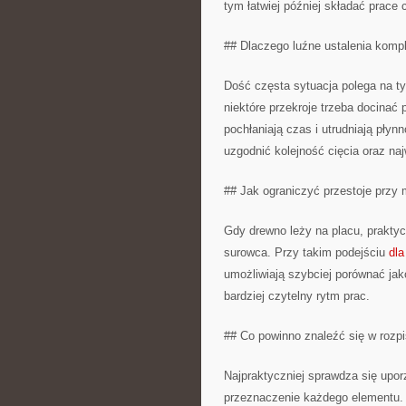
tym łatwiej później składać prace c
## Dlaczego luźne ustalenia komp
Dość częsta sytuacja polega na t
niektóre przekroje trzeba docinać 
pochłaniają czas i utrudniają płyn
uzgodnić kolejność cięcia oraz na
## Jak ograniczyć przestoje przy 
Gdy drewno leży na placu, prakt
surowca. Przy takim podejściu
dla
umożliwiają szybciej porównać jak
bardziej czytelny rytm prac.
## Co powinno znaleźć się w rozp
Najpraktyczniej sprawdza się uporz
przeznaczenie każdego elementu.