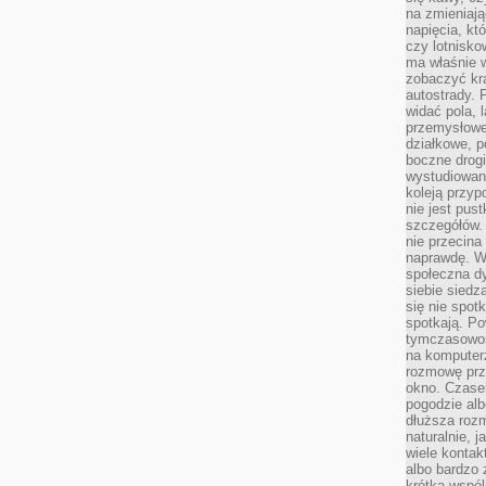
na zmieniają
napięcia, k
czy lotnisk
ma właśnie 
zobaczyć kra
autostrady. 
widać pola, 
przemysłowe
działkowe, p
boczne drogi
wystudiowany
koleją przyp
nie jest pus
szczegółów. 
nie przecina
naprawdę. W 
społeczna d
siebie siedz
się nie spotk
spotkają. Po
tymczasowośc
na komputerz
rozmowę prze
okno. Czase
pogodzie alb
dłuższa rozm
naturalnie, 
wiele kontak
albo bardzo 
krótka wspól