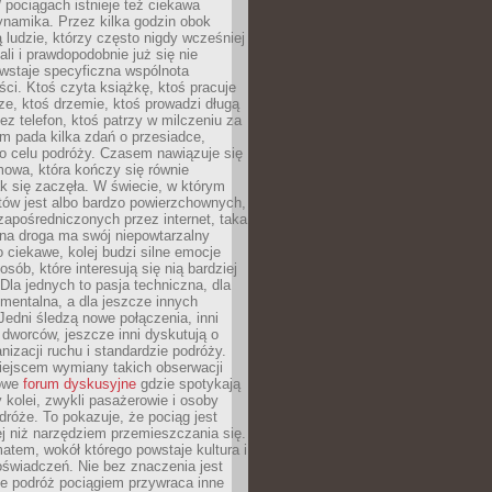
pociągach istnieje też ciekawa
ynamika. Przez kilka godzin obok
ą ludzie, którzy często nigdy wcześniej
ali i prawdopodobnie już się nie
wstaje specyficzna wspólnota
i. Ktoś czyta książkę, ktoś pracuje
e, ktoś drzemie, ktoś prowadzi długą
z telefon, ktoś patrzy w milczeniu za
m pada kilka zdań o przesiadce,
o celu podróży. Czasem nawiązuje się
owa, która kończy się równie
jak się zaczęła. W świecie, w którym
tów jest albo bardzo powierzchownych,
zapośredniczonych przez internet, taka
na droga ma swój niepowtarzalny
o ciekawe, kolej budzi silne emocje
sób, które interesują się nią bardziej
la jednych to pasja techniczna, dla
mentalna, a dla jeszcze innych
Jedni śledzą nowe połączenia, inni
i i dworców, jeszcze inni dyskutują o
anizacji ruchu i standardzie podróży.
iejscem wymiany takich obserwacji
towe
forum dyskusyjne
gdzie spotykają
y kolei, zwykli pasażerowie i osoby
dróże. To pokazuje, że pociąg jest
j niż narzędziem przemieszczania się.
matem, wokół którego powstaje kultura i
świadczeń. Nie bez znaczenia jest
że podróż pociągiem przywraca inne