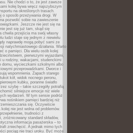
su. Nie chodzi o to, że jest zawsze
asami kolej bywa wręcz najszybszym
nsportu na określonych trasach.
j o sposób przeżywania drogi. W
na pozwolić sobie na zawieszenie
wiązkami. Jeszcze nie jest się na
nie jest się już tam, skąd się
a chwila przejścia ma swój własny
lu ludzi staje się jednym z niewielu
dy naprawdę mogą pobyć sami ze
sji natychmiastowego działania. Warto
ć o pamięci. Dla wielu osób kolej
 dzieciństwem, pierwszymi wyjazdami,
 u rodziny, wakacjami, studenckimi
o domu, wycieczkami szkolnymi albo
iowymi przeprowadzkami. Dworce i
sują wspomnienia. Zapach starego
stukot kół, widok nocnego peronu,
apierowym kubku, poranne światło
zez szybę – takie szczegóły potrafią
uchomić silniejsze emocje niż wiele
nych wydarzeń. W tym sensie podróż
wa nośnikiem pamięci bardziej niż
rzemieszczania się. Oczywiście
kolej nie jest wolna od problemów.
przepełnienie, trudności z
i, zróżnicowany standard składów,
tyczna informacja pasażerska – to
rafi zniechęcić. A jednak mimo tych
ści pociąg nie traci uroku. Być może