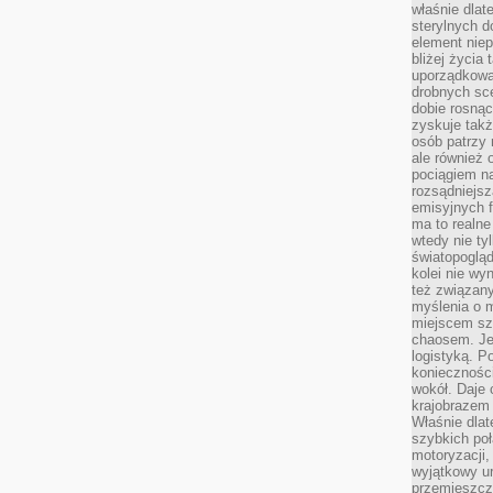
właśnie dlat
sterylnych 
element niep
bliżej życia 
uporządkowa
drobnych sce
dobie rosnąc
zyskuje tak
osób patrzy 
ale również 
pociągiem n
rozsądniejsz
emisyjnych f
ma to realne
wtedy nie ty
światopoglą
kolei nie wy
też związan
myślenia o m
miejscem sz
chaosem. Jes
logistyką. 
koniecznośc
wokół. Daje 
krajobrazem 
Właśnie dlat
szybkich poł
motoryzacji
wyjątkowy ur
przemieszcza