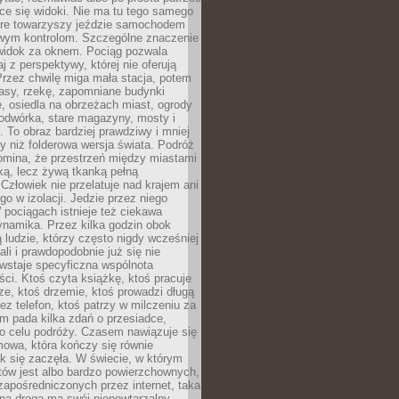
ce się widoki. Nie ma tu tego samego
tóre towarzyszy jeździe samochodem
owym kontrolom. Szczególne znaczenie
widok za oknem. Pociąg pozwala
j z perspektywy, której nie oferują
Przez chwilę miga mała stacja, potem
lasy, rzekę, zapomniane budynki
, osiedla na obrzeżach miast, ogrody
odwórka, stare magazyny, mosty i
. To obraz bardziej prawdziwy i mniej
 niż folderowa wersja świata. Podróż
omina, że przestrzeń między miastami
tką, lecz żywą tkanką pełną
Człowiek nie przelatuje nad krajem ani
 go w izolacji. Jedzie przez niego
pociągach istnieje też ciekawa
ynamika. Przez kilka godzin obok
ą ludzie, którzy często nigdy wcześniej
ali i prawdopodobnie już się nie
wstaje specyficzna wspólnota
i. Ktoś czyta książkę, ktoś pracuje
e, ktoś drzemie, ktoś prowadzi długą
z telefon, ktoś patrzy w milczeniu za
m pada kilka zdań o przesiadce,
o celu podróży. Czasem nawiązuje się
owa, która kończy się równie
jak się zaczęła. W świecie, w którym
tów jest albo bardzo powierzchownych,
zapośredniczonych przez internet, taka
na droga ma swój niepowtarzalny