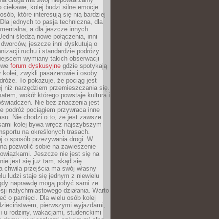
o ciekawe, kolej budzi silne emocje
sób, które interesują się nią bardziej
la jednych to pasja techniczna, dla
mentalna, a dla jeszcze innych
Jedni śledzą nowe połączenia, inni
i i dworców, jeszcze inni dyskutują o
anizacji ruchu i standardzie podróży.
iejscem wymiany takich obserwacji
towe
forum dyskusyjne
gdzie spotykają
y kolei, zwykli pasażerowie i osoby
dróże. To pokazuje, że pociąg jest
j niż narzędziem przemieszczania się.
matem, wokół którego powstaje kultura i
świadczeń. Nie bez znaczenia jest
że podróż pociągiem przywraca inne
su. Nie chodzi o to, że jest zawsze
asami kolej bywa wręcz najszybszym
nsportu na określonych trasach.
j o sposób przeżywania drogi. W
na pozwolić sobie na zawieszenie
wiązkami. Jeszcze nie jest się na
nie jest się już tam, skąd się
a chwila przejścia ma swój własny
lu ludzi staje się jednym z niewielu
dy naprawdę mogą pobyć sami ze
sji natychmiastowego działania. Warto
ć o pamięci. Dla wielu osób kolej
 dzieciństwem, pierwszymi wyjazdami,
 u rodziny, wakacjami, studenckimi