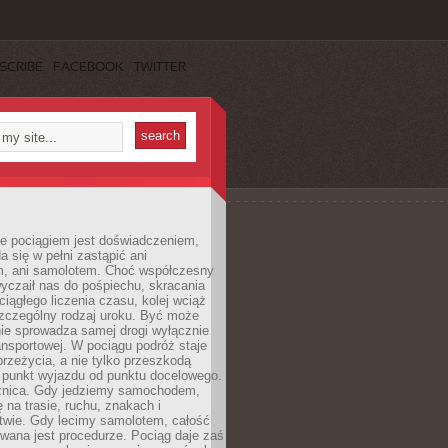
SCRIBE
FACEBOOK
TWITTER
e pociągiem jest doświadczeniem,
a się w pełni zastąpić ani
 ani samolotem. Choć współczesny
yczaił nas do pośpiechu, skracania
ciągłego liczenia czasu, kolej wciąż
zczególny rodzaj uroku. Być może
nie sprowadza samej drogi wyłącznie
ransportowej. W pociągu podróż staje
przeżycia, a nie tylko przeszkodą
 punkt wyjazdu od punktu docelowego.
óżnica. Gdy jedziemy samochodem,
 na trasie, ruchu, znakach i
twie. Gdy lecimy samolotem, całość
wana jest procedurze. Pociąg daje zaś