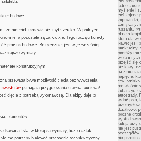
coś pośredni
iesielskie.
jednocześnie
myślenie i z
coś kojącego
likuje budowę
zapowiedzi,
zamykanych d
ruszaniu, ry
ym, że materiał zamawia się zbyt szeroko. W praktyce
oknem krajo
ponownie, a pozostałe są za krótkie. Tego rodzaju korekty
która dla wi
Nawet jeśli 
ność prac na budowie. Bezpieczniej jest więc wcześniej
punktualny,
jważniejsze wymiary.
podróży ma w
wiele innych
przejść się 
materiale konstrukcyjnym
się kawy, cz
na zmieniają
napięcia, k
yczną przewagą bywa możliwość cięcia bez wywożenia
czy lotnisk
ma właśnie 
 inwestorów
pomagają przygotowanie drewna, ponieważ
zobaczyć kra
ość cięcia z potrzebą wykonawczą. Dla ekipy daje to
autostrady. 
widać pola, 
przemysłowe
działkowe, p
boczne drogi
isce elementów
wystudiowany
koleją przyp
nie jest pus
ądkowana lista, w której są wymiary, liczba sztuk i
szczegółów. 
nie przecina
 Nie ma potrzeby budować przesadnie technicystyczny