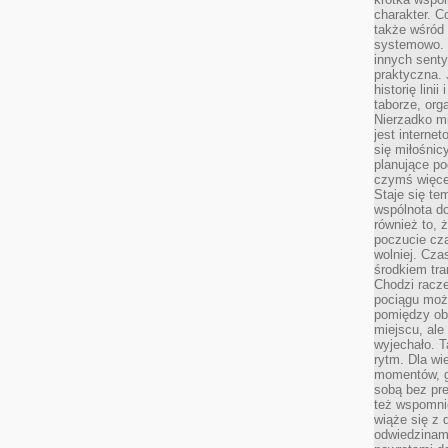
charakter. C
także wśród o
systemowo. D
innych senty
praktyczna. 
historię lini
taborze, org
Nierzadko m
jest interne
się miłośnic
planujące po
czymś więce
Staje się te
wspólnota do
również to, 
poczucie cza
wolniej. Cz
środkiem tra
Chodzi racze
pociągu moż
pomiędzy obo
miejscu, ale 
wyjechało. T
rytm. Dla wie
momentów, g
sobą bez pre
też wspomnie
wiąże się z
odwiedzinami