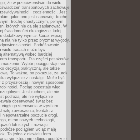
ego, że w przeciwieństwie do wielu
doświadczeń transportowych zachowuje
rzewidywalności i codzienności. Jest
takim, jakie ono jest naprawdę: trochę
nym, trochę chaotycznym, pełnym
n, których nie da się zaplanować. W
ej świadomości ekologicznej kolej
że dodatkowy wymiar. Coraz więcej
na nią nie tylko przez pryzmat wygody,
odpowiedzialności. Podróżowanie
a wielu trasach może być
ą alternatywą wobec bardziej
orm transportu. Dla części pasażerów
 znaczenie. Wybór pociągu staje się
lko decyzją praktyczną, ale także
dową. To ważne, bo pokazuje, że urok
nika wyłącznie z nostalgii. Może być
y z przyszłością i nowym sposobem
obilności. Pociąg pozostaje więc
czególnym. Jest ruchem, ale nie
t podróżą, ale nie wyłącznie
Pozwala obserwować świat bez
i ciągłego sterowania wszystkim
chwilę zawieszenia, kontakt z
i niepowtarzalne poczucie drogi.
ego, mimo nowych technologii,
ączeń lotniczych i rozwoju
, podróże pociągiem wciąż mają
ok. To jedna z niewielu form
nia się, która nie odbiera podróży jej