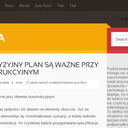
Tagi
Tagi
Dyżur
Myślał
Spis Treści
SUB
A
YZYJNY PLAN SĄ WAŻNE PRZY
Podróżowani
RUKCYJNYM
którego nie d
samochodem,
świat przyzw
DLACZEGO
 MAR - 9 - 2026
MOŻLIWOŚĆ KOMENTOWANIA
ZOSTAŁA
dystansów i 
PRECYZYJNY
PLAN
zachowuje s
SĄ
dlatego, że 
WAŻNE
żne przy drewnie konstrukcyjnym
PRZY
do funkcji t
DREWNIE
się częścią 
KONSTRUKCYJNYM
oddzielającą
ej spójności niż drewno na elementy uboczne. Już na
To wielka r
skupiamy się
ę elementów, by zminimalizować sytuacji, w której niektóre
bezpieczeńs
onstrukcji. Im czytelniej będzie przygotowana specyfikacja,
podporządko