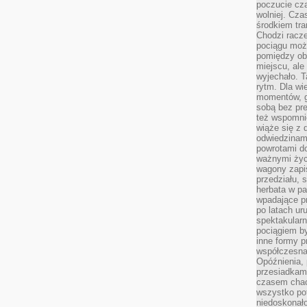
poczucie cza
wolniej. Cz
środkiem tra
Chodzi racze
pociągu moż
pomiędzy obo
miejscu, ale 
wyjechało. T
rytm. Dla wie
momentów, g
sobą bez pre
też wspomnie
wiąże się z
odwiedzinami
powrotami d
ważnymi życ
wagony zapi
przedziału, 
herbata w p
wpadające pr
po latach ur
spektakular
pociągiem by
inne formy p
współczesna 
Opóźnienia, 
przesiadkam
czasem chao
wszystko pot
niedoskonało