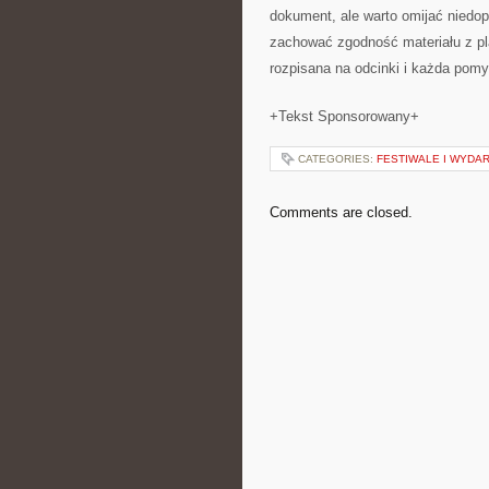
dokument, ale warto omijać niedop
zachować zgodność materiału z p
rozpisana na odcinki i każda pomy
+Tekst Sponsorowany+
CATEGORIES:
FESTIWALE I WYDA
Comments are closed.