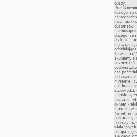
duszy.
Podróżowani
którego nie d
samochodem,
świat przyzw
dystansów i 
zachowuje s
dlatego, że 
do funkcji t
się częścią 
oddzielającą
To wielka r
skupiamy się
bezpieczeńs
podporządko
coś pośredni
jednocześnie
myślenie i z
coś kojącego
zapowiedzi,
zamykanych d
ruszaniu, ry
oknem krajo
która dla wi
Nawet jeśli 
punktualny,
podróży ma w
wiele innych
przejść się 
się kawy, cz