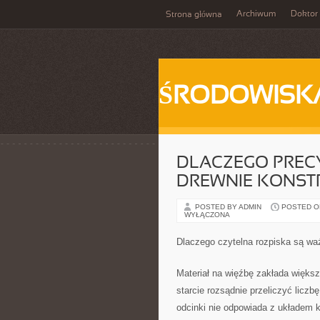
Archiwum
Doktor
Strona główna
ŚRODOWISK
DLACZEGO PREC
DREWNIE KONST
POSTED BY ADMIN
POSTED ON
WYŁĄCZONA
Dlaczego czytelna rozpiska są wa
Materiał na więźbę zakłada większ
starcie rozsądnie przeliczyć liczb
odcinki nie odpowiada z układem k