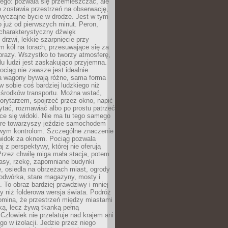
ego: pozwala się przemieszczać, ale
 zostawia przestrzeń na obserwację,
wyczajne bycie w drodze. Jest w tym
 już od pierwszych minut. Peron,
 charakterystyczny dźwięk
rzwi, lekkie szarpnięcie przy
tm kół na torach, przesuwające się za
brazy. Wszystko to tworzy atmosferę,
elu ludzi jest zaskakująco przyjemna.
pociąg nie zawsze jest idealnie
 a wagony bywają różne, sama forma
 sobie coś bardziej ludzkiego niż
 środków transportu. Można wstać,
korytarzem, spojrzeć przez okno, napić
ytać, rozmawiać albo po prostu patrzeć
ce się widoki. Nie ma tu tego samego
tóre towarzyszy jeździe samochodem
owym kontrolom. Szczególne znaczenie
widok za oknem. Pociąg pozwala
j z perspektywy, której nie oferują
Przez chwilę miga mała stacja, potem
lasy, rzekę, zapomniane budynki
, osiedla na obrzeżach miast, ogrody
odwórka, stare magazyny, mosty i
. To obraz bardziej prawdziwy i mniej
 niż folderowa wersja świata. Podróż
omina, że przestrzeń między miastami
tką, lecz żywą tkanką pełną
Człowiek nie przelatuje nad krajem ani
 go w izolacji. Jedzie przez niego