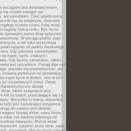
e pociągiem jest doświadczeniem,
a się w pełni zastąpić ani
 ani samolotem. Choć współczesny
yczaił nas do pośpiechu, skracania
ciągłego liczenia czasu, kolej wciąż
zczególny rodzaj uroku. Być może
nie sprowadza samej drogi wyłącznie
ransportowej. W pociągu podróż staje
przeżycia, a nie tylko przeszkodą
 punkt wyjazdu od punktu docelowego.
óżnica. Gdy jedziemy samochodem,
 na trasie, ruchu, znakach i
twie. Gdy lecimy samolotem, całość
wana jest procedurze. Pociąg daje zaś
ego: pozwala się przemieszczać, ale
 zostawia przestrzeń na obserwację,
wyczajne bycie w drodze. Jest w tym
 już od pierwszych minut. Peron,
 charakterystyczny dźwięk
rzwi, lekkie szarpnięcie przy
tm kół na torach, przesuwające się za
brazy. Wszystko to tworzy atmosferę,
elu ludzi jest zaskakująco przyjemna.
pociąg nie zawsze jest idealnie
 a wagony bywają różne, sama forma
 sobie coś bardziej ludzkiego niż
 środków transportu. Można wstać,
korytarzem, spojrzeć przez okno, napić
ytać, rozmawiać albo po prostu patrzeć