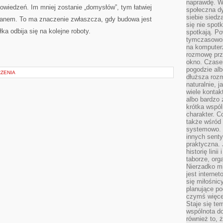
naprawdę. W 
owiedzeń. Im mniej zostanie „domysłów”, tym łatwiej
społeczna d
siebie siedz
lanem. To ma znaczenie zwłaszcza, gdy budowa jest
się nie spotk
łka odbija się na kolejne roboty.
spotkają. Po
tymczasowośc
na komputerz
rozmowę prze
okno. Czase
pogodzie alb
RZENIA
dłuższa rozm
naturalnie, 
wiele kontak
albo bardzo 
krótka wspól
charakter. C
także wśród o
systemowo. D
innych senty
praktyczna. 
historię lini
taborze, org
Nierzadko m
jest interne
się miłośnic
planujące po
czymś więce
Staje się te
wspólnota do
również to, 