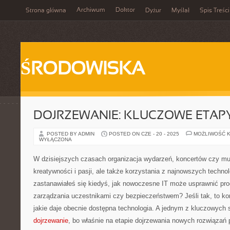
Archiwum
Doktor
Strona główna
Dyżur
Myślał
Spis Treści
ŚRODOWISKA
DOJRZEWANIE: KLUCZOWE ETAPY
POSTED BY ADMIN
POSTED ON CZE - 20 - 2025
MOŻLIWOŚĆ 
WYŁĄCZONA
W dzisiejszych czasach organizacja wydarzeń, koncertów czy m
kreatywności i pasji, ale także korzystania z najnowszych techn
zastanawiałeś się kiedyś, jak nowoczesne IT może usprawnić pro
zarządzania uczestnikami czy bezpieczeństwem? Jeśli tak, to ko
jakie daje obecnie dostępna technologia. A jednym z kluczowych 
dojrzewanie
, bo właśnie na etapie dojrzewania nowych rozwiązań 