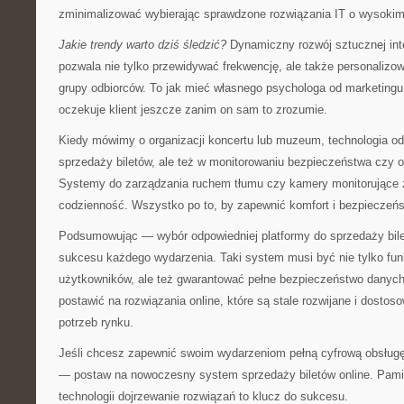
zminimalizować wybierając sprawdzone rozwiązania IT o wysoki
Jakie trendy warto dziś śledzić?
Dynamiczny rozwój sztucznej intel
pozwala nie tylko przewidywać frekwencję, ale także personalizo
grupy odbiorców. To jak mieć własnego psychologa od marketing
oczekuje klient jeszcze zanim on sam to zrozumie.
Kiedy mówimy o organizacji koncertu lub muzeum, technologia odg
sprzedaży biletów, ale też w monitorowaniu bezpieczeństwa czy op
Systemy do zarządzania ruchem tłumu czy kamery monitorujące z 
codzienność. Wszystko po to, by zapewnić komfort i bezpieczeń
Podsumowując — wybór odpowiedniej platformy do sprzedaży bil
sukcesu każdego wydarzenia. Taki system musi być nie tylko funkc
użytkowników, ale też gwarantować pełne bezpieczeństwo danych 
postawić na rozwiązania online, które są stale rozwijane i dost
potrzeb rynku.
Jeśli chcesz zapewnić swoim wydarzeniom pełną cyfrową obsług
— postaw na nowoczesny system sprzedaży biletów online. Pami
technologii dojrzewanie rozwiązań to klucz do sukcesu.