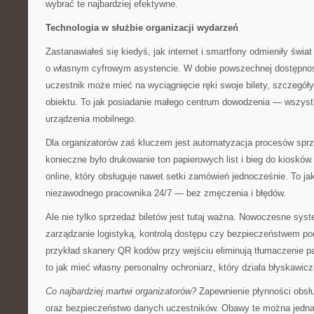
wybrać te najbardziej efektywne.
Technologia w służbie organizacji wydarzeń
Zastanawiałeś się kiedyś, jak internet i smartfony odmieniły świ
o własnym cyfrowym asystencie. W dobie powszechnej dostępno
uczestnik może mieć na wyciągnięcie ręki swoje bilety, szczegó
obiektu. To jak posiadanie małego centrum dowodzenia — wszyst
urządzenia mobilnego.
Dla organizatorów zaś kluczem jest automatyzacja procesów sprze
konieczne było drukowanie ton papierowych list i bieg do kioskó
online, który obsługuje nawet setki zamówień jednocześnie. To ja
niezawodnego pracownika 24/7 — bez zmęczenia i błędów.
Ale nie tylko sprzedaż biletów jest tutaj ważna. Nowoczesne sys
zarządzanie logistyką, kontrolą dostępu czy bezpieczeństwem p
przykład skanery QR kodów przy wejściu eliminują tłumaczenie p
to jak mieć własny personalny ochroniarz, który działa błyskawicz
Co najbardziej martwi organizatorów?
Zapewnienie płynności obs
oraz bezpieczeństwo danych uczestników. Obawy te można jedna