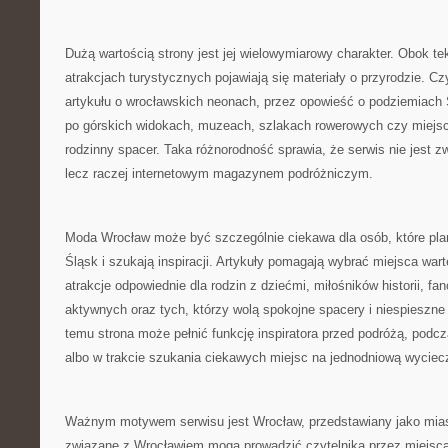
Dużą wartością strony jest jej wielowymiarowy charakter. Obok te
atrakcjach turystycznych pojawiają się materiały o przyrodzie. C
artykułu o wrocławskich neonach, przez opowieść o podziemiach 
po górskich widokach, muzeach, szlakach rowerowych czy miejs
rodzinny spacer. Taka różnorodność sprawia, że serwis nie jest z
lecz raczej internetowym magazynem podróżniczym.
Moda Wrocław może być szczególnie ciekawa dla osób, które plan
Śląsk i szukają inspiracji. Artykuły pomagają wybrać miejsca war
atrakcje odpowiednie dla rodzin z dziećmi, miłośników historii, fan
aktywnych oraz tych, którzy wolą spokojne spacery i niespieszne
temu strona może pełnić funkcję inspiratora przed podróżą, pod
albo w trakcie szukania ciekawych miejsc na jednodniową wyciec
Ważnym motywem serwisu jest Wrocław, przedstawiany jako mias
związane z Wrocławiem mogą prowadzić czytelnika przez miejsca