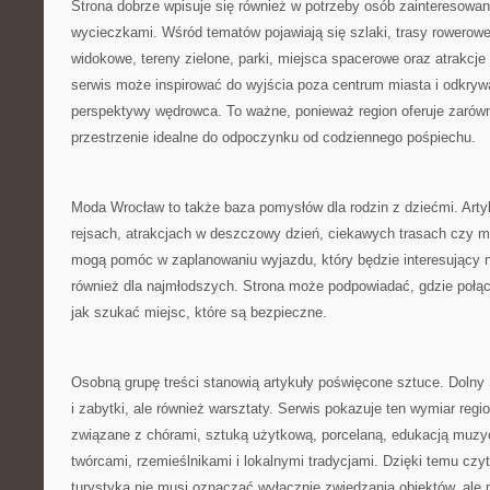
Strona dobrze wpisuje się również w potrzeby osób zainteresow
wycieczkami. Wśród tematów pojawiają się szlaki, trasy rowerowe
widokowe, tereny zielone, parki, miejsca spacerowe oraz atrakcje
serwis może inspirować do wyjścia poza centrum miasta i odkryw
perspektywy wędrowca. To ważne, ponieważ region oferuje zarówno
przestrzenie idealne do odpoczynku od codziennego pośpiechu.
Moda Wrocław to także baza pomysłów dla rodzin z dziećmi. Arty
rejsach, atrakcjach w deszczowy dzień, ciekawych trasach czy 
mogą pomóc w zaplanowaniu wyjazdu, który będzie interesujący ni
również dla najmłodszych. Strona może podpowiadać, gdzie połą
jak szukać miejsc, które są bezpieczne.
Osobną grupę treści stanowią artykuły poświęcone sztuce. Dolny Ś
i zabytki, ale również warsztaty. Serwis pokazuje ten wymiar regi
związane z chórami, sztuką użytkową, porcelaną, edukacją muzyc
twórcami, rzemieślnikami i lokalnymi tradycjami. Dzięki temu cz
turystyka nie musi oznaczać wyłącznie zwiedzania obiektów, ale