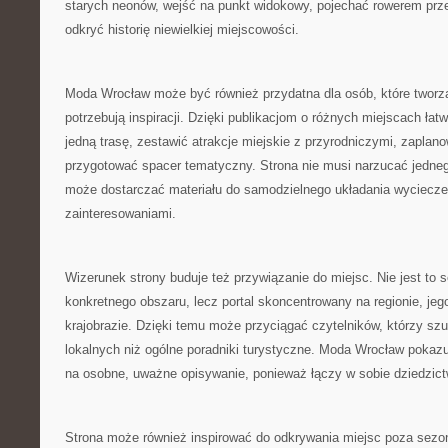
starych neonów, wejść na punkt widokowy, pojechać rowerem prze
odkryć historię niewielkiej miejscowości.
Moda Wrocław może być również przydatna dla osób, które tworzą
potrzebują inspiracji. Dzięki publikacjom o różnych miejscach łat
jedną trasę, zestawić atrakcje miejskie z przyrodniczymi, zaplan
przygotować spacer tematyczny. Strona nie musi narzucać jedne
może dostarczać materiału do samodzielnego układania wyciecze
zainteresowaniami.
Wizerunek strony buduje też przywiązanie do miejsc. Nie jest to 
konkretnego obszaru, lecz portal skoncentrowany na regionie, jego 
krajobrazie. Dzięki temu może przyciągać czytelników, którzy szuk
lokalnych niż ogólne poradniki turystyczne. Moda Wrocław pokazu
na osobne, uważne opisywanie, ponieważ łączy w sobie dziedzictw
Strona może również inspirować do odkrywania miejsc poza sezo