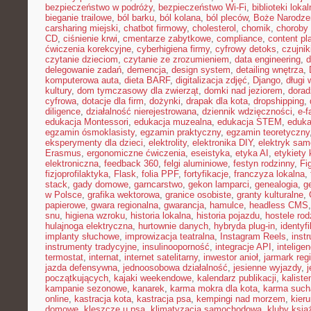
bezpieczeństwo w podróży
,
bezpieczeństwo Wi-Fi
,
biblioteki loka
bieganie trailowe
,
ból barku
,
ból kolana
,
ból pleców
,
Boże Narodze
carsharing miejski
,
chatbot firmowy
,
cholesterol
,
chomik
,
choroby
CD
,
ciśnienie krwi
,
cmentarze zabytkowe
,
compliance
,
content pl
ćwiczenia korekcyjne
,
cyberhigiena firmy
,
cyfrowy detoks
,
czujnik
czytanie dzieciom
,
czytanie ze zrozumieniem
,
data engineering
,
d
delegowanie zadań
,
demencja
,
design system
,
detailing wnętrza
,
komputerowa auta
,
dieta BARF
,
digitalizacja zdjęć
,
Django
,
długi
kultury
,
dom tymczasowy dla zwierząt
,
domki nad jeziorem
,
dora
cyfrowa
,
dotacje dla firm
,
dożynki
,
drapak dla kota
,
dropshipping
,
diligence
,
działalność nierejestrowana
,
dziennik wdzięczności
,
e-f
edukacja Montessori
,
edukacja muzealna
,
edukacja STEM
,
eduka
egzamin ósmoklasisty
,
egzamin praktyczny
,
egzamin teoretyczny
eksperymenty dla dzieci
,
elektrolity
,
elektronika DIY
,
elektryk sa
Erasmus
,
ergonomiczne ćwiczenia
,
eseistyka
,
etyka AI
,
etykiety 
elektroniczna
,
feedback 360
,
felgi aluminiowe
,
festyn rodzinny
,
Fi
fizjoprofilaktyka
,
Flask
,
folia PPF
,
fortyfikacje
,
franczyza lokalna
,
stack
,
gady domowe
,
garncarstwo
,
gekon lamparci
,
genealogia
,
g
w Polsce
,
grafika wektorowa
,
granice osobiste
,
granty kulturalne
,
papierowe
,
gwara regionalna
,
gwarancja
,
hamulce
,
headless CMS
snu
,
higiena wzroku
,
historia lokalna
,
historia pojazdu
,
hostele rod
hulajnoga elektryczna
,
hurtownie danych
,
hybryda plug-in
,
identyf
implanty słuchowe
,
improwizacja teatralna
,
Instagram Reels
,
inst
instrumenty tradycyjne
,
insulinooporność
,
integracje API
,
intelige
termostat
,
internat
,
internet satelitarny
,
inwestor anioł
,
jarmark reg
jazda defensywna
,
jednoosobowa działalność
,
jesienne wyjazdy
,
j
początkujących
,
kajaki weekendowe
,
kalendarz publikacji
,
kaliste
kampanie sezonowe
,
kanarek
,
karma mokra dla kota
,
karma such
online
,
kastracja kota
,
kastracja psa
,
kempingi nad morzem
,
kieru
domowe
,
kleszcze u psa
,
klimatyzacja samochodowa
,
kluby ksią