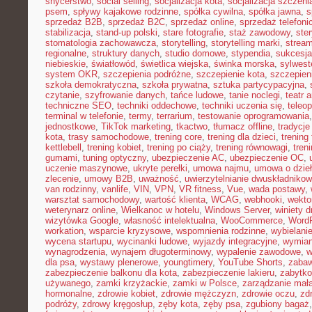
snycerstwo
,
social selling
,
socjalizacja kota
,
socjalizacja szczeni
psem
,
spływy kajakowe rodzinne
,
spółka cywilna
,
spółka jawna
,
s
sprzedaż B2B
,
sprzedaż B2C
,
sprzedaż online
,
sprzedaż telefoni
stabilizacja
,
stand-up polski
,
stare fotografie
,
staż zawodowy
,
ster
stomatologia zachowawcza
,
storytelling
,
storytelling marki
,
stream
regionalne
,
struktury danych
,
studio domowe
,
stypendia
,
sukcesja
niebieskie
,
światłowód
,
świetlica wiejska
,
świnka morska
,
sylwest
system OKR
,
szczepienia podróżne
,
szczepienie kota
,
szczepien
szkoła demokratyczna
,
szkoła prywatna
,
sztuka partycypacyjna
,
czytanie
,
szyfrowanie danych
,
tańce ludowe
,
tanie noclegi
,
teatr 
techniczne SEO
,
techniki oddechowe
,
techniki uczenia się
,
teleo
terminal w telefonie
,
termy
,
terrarium
,
testowanie oprogramowania
jednostkowe
,
TikTok marketing
,
tkactwo
,
tłumacz offline
,
tradycje
kota
,
trasy samochodowe
,
trening core
,
trening dla dzieci
,
trening
kettlebell
,
trening kobiet
,
trening po ciąży
,
trening równowagi
,
tren
gumami
,
tuning optyczny
,
ubezpieczenie AC
,
ubezpieczenie OC
,
uczenie maszynowe
,
ukryte perełki
,
umowa najmu
,
umowa o dzie
zlecenie
,
umowy B2B
,
uważność
,
uwierzytelnianie dwuskładniko
van rodzinny
,
vanlife
,
VIN
,
VPN
,
VR fitness
,
Vue
,
wada postawy
,
warsztat samochodowy
,
wartość klienta
,
WCAG
,
webhooki
,
wekto
weterynarz online
,
Wielkanoc w hotelu
,
Windows Server
,
winiety 
wizytówka Google
,
własność intelektualna
,
WooCommerce
,
WordP
workation
,
wsparcie kryzysowe
,
wspomnienia rodzinne
,
wybielani
wycena startupu
,
wycinanki ludowe
,
wyjazdy integracyjne
,
wymian
wynagrodzenia
,
wynajem długoterminowy
,
wypalenie zawodowe
,
w
dla psa
,
wystawy plenerowe
,
youngtimery
,
YouTube Shorts
,
zaba
zabezpieczenie balkonu dla kota
,
zabezpieczenie lakieru
,
zabytko
używanego
,
zamki krzyżackie
,
zamki w Polsce
,
zarządzanie małą
hormonalne
,
zdrowie kobiet
,
zdrowie mężczyzn
,
zdrowie oczu
,
zd
podróży
,
zdrowy kręgosłup
,
zęby kota
,
zęby psa
,
zgubiony bagaż