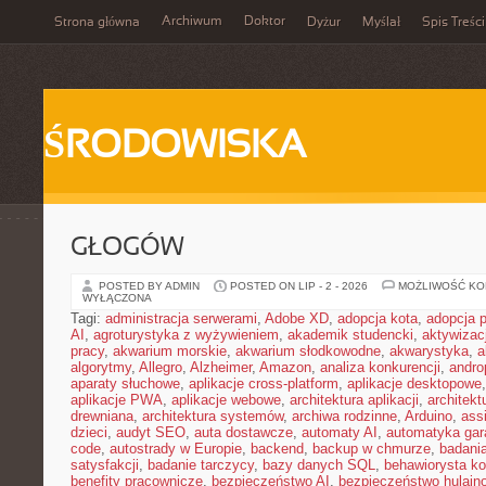
Archiwum
Doktor
Strona główna
Dyżur
Myślał
Spis Treści
ŚRODOWISKA
GŁOGÓW
POSTED BY ADMIN
POSTED ON LIP - 2 - 2026
MOŻLIWOŚĆ K
WYŁĄCZONA
Tagi:
administracja serwerami
,
Adobe XD
,
adopcja kota
,
adopcja 
AI
,
agroturystyka z wyżywieniem
,
akademik studencki
,
aktywizac
pracy
,
akwarium morskie
,
akwarium słodkowodne
,
akwarystyka
,
a
algorytmy
,
Allegro
,
Alzheimer
,
Amazon
,
analiza konkurencji
,
andro
aparaty słuchowe
,
aplikacje cross-platform
,
aplikacje desktopowe
aplikacje PWA
,
aplikacje webowe
,
architektura aplikacji
,
architekt
drewniana
,
architektura systemów
,
archiwa rodzinne
,
Arduino
,
ass
dzieci
,
audyt SEO
,
auta dostawcze
,
automaty AI
,
automatyka ga
code
,
autostrady w Europie
,
backend
,
backup w chmurze
,
badania
satysfakcji
,
badanie tarczycy
,
bazy danych SQL
,
behawiorysta k
benefity pracownicze
,
bezpieczeństwo AI
,
bezpieczeństwo hulajno