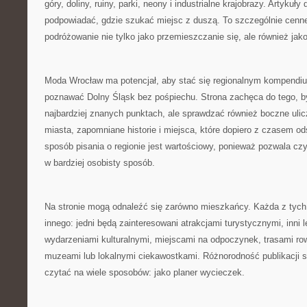
góry, doliny, ruiny, parki, neony i industrialne krajobrazy. Artykuł
podpowiadać, gdzie szukać miejsc z duszą. To szczególnie cenne 
podróżowanie nie tylko jako przemieszczanie się, ale również jak
Moda Wrocław ma potencjał, aby stać się regionalnym kompendiu
poznawać Dolny Śląsk bez pośpiechu. Strona zachęca do tego, b
najbardziej znanych punktach, ale sprawdzać również boczne ulic
miasta, zapomniane historie i miejsca, które dopiero z czasem ods
sposób pisania o regionie jest wartościowy, ponieważ pozwala cz
w bardziej osobisty sposób.
Na stronie mogą odnaleźć się zarówno mieszkańcy. Każda z tyc
innego: jedni będą zainteresowani atrakcjami turystycznymi, inni 
wydarzeniami kulturalnymi, miejscami na odpoczynek, trasami r
muzeami lub lokalnymi ciekawostkami. Różnorodność publikacji 
czytać na wiele sposobów: jako planer wycieczek.