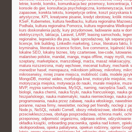
letnie
,
kombi
,
komiks
,
komunikacja bez przemocy
,
koncentracja
,
konsole do gier
,
konsultacja psychologiczna
,
konteneryzacja
,
kon
zapasowe
,
korekta tekstu
,
korepetycje online
,
koszt pozyskania k
artystyczne
,
KPI
,
kreatywne pisanie
,
kredyt obrotowy
,
królik mini
KSeF
,
Kubernetes
,
kultura feedbacku
,
kultura regionalna Mazows
Podhala
,
kultura regionalna Pomorza
,
kultura regionalna Wielkopol
kurs doskonalenia jazdy
,
kury przydomowe
,
ładowanie auta w do
elektrycznych
,
laktacja
,
Laravel
,
LARP
,
leasing samochodu
,
legen
regionalne
,
legowisko dla psa
,
lejek sprzedażowy
,
lęk separacyjn
licencje
,
link building
,
LinkedIn marketing
,
Linux
,
literatura faktu
,
l
kryminalna
,
literatura science fiction
,
live commerce
,
lojalność kli
lokalne SEO
,
lokalny biznes
,
loty czarterowe
,
low-code
,
lutowanie
malarstwo polskie
,
mandat
,
manga
,
mapa offline
,
mapy myśli
,
mar
szeptany
,
marketplace
,
marszobiegi
,
marża
,
masaż relaksacyjny
matura rozszerzona
,
maty węchowe
,
mecenat kultury
,
mechanik 
menedżer haseł
,
menopauza
,
mikrobiom jelitowy
,
mikrofony
,
mikr
mikroserwisy
,
mniej znane miejsca
,
mobilność ciała
,
modele języ
MongoDB
,
montaż wideo
,
morfologia krwi
,
motocykle miejskie
,
mo
motoryzacja miejska
,
motywacja do nauki
,
murale miejskie
,
muzea
MVP
,
myjnia samochodowa
,
MySQL
,
naming
,
narzędzia SaaS
,
na
biologii
,
nauka chemii
,
nauka fizyki
,
nauka francuskiego
,
nauka ge
hiszpańskiego
,
nauka matematyki
,
nauka niemieckiego
,
nauka po
programowania
,
nauka przez zabawę
,
nauka włoskiego
,
nawodnie
poranne
,
nazwa firmy
,
newsletter
,
noclegi pet friendly
,
noclegi z ja
Node.js
,
NoSQL
,
notatki Cornell
,
obozy młodzieżowe
,
obróbka zd
przeciwkleszczowa
,
obsługa posprzedażowa
,
ochrona marki
,
ochr
przeponowy
,
odporność organizmu
,
odprawa online
,
odzyskiwanie
okładka książki
,
onboarding pracownika
,
opieka nad kotem
,
opiek
okołoporodowa
,
opieka paliatywna
,
opiekun rodzinny
,
opinie Googl
letnie
,
opony zimowe
,
opóźniony lot
,
orkiestry dęte
,
ortodoncja
,
oś