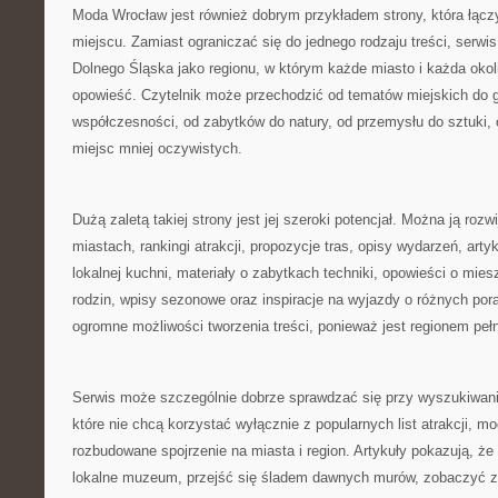
Moda Wrocław jest również dobrym przykładem strony, która łącz
miejscu. Zamiast ograniczać się do jednego rodzaju treści, serwis
Dolnego Śląska jako regionu, w którym każde miasto i każda oko
opowieść. Czytelnik może przechodzić od tematów miejskich do gó
współczesności, od zabytków do natury, od przemysłu do sztuki, 
miejsc mniej oczywistych.
Dużą zaletą takiej strony jest jej szeroki potencjał. Można ją rozw
miastach, rankingi atrakcji, propozycje tras, opisy wydarzeń, arty
lokalnej kuchni, materiały o zabytkach techniki, opowieści o mies
rodzin, wpisy sezonowe oraz inspiracje na wyjazdy o różnych por
ogromne możliwości tworzenia treści, ponieważ jest regionem pe
Serwis może szczególnie dobrze sprawdzać się przy wyszukiwani
które nie chcą korzystać wyłącznie z popularnych list atrakcji, mo
rozbudowane spojrzenie na miasta i region. Artykuły pokazują, ż
lokalne muzeum, przejść się śladem dawnych murów, zobaczyć 