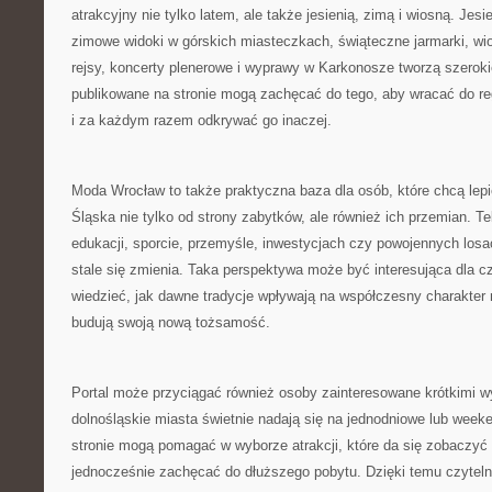
atrakcyjny nie tylko latem, ale także jesienią, zimą i wiosną. Jes
zimowe widoki w górskich miasteczkach, świąteczne jarmarki, wio
rejsy, koncerty plenerowe i wyprawy w Karkonosze tworzą szerokie 
publikowane na stronie mogą zachęcać do tego, aby wracać do re
i za każdym razem odkrywać go inaczej.
Moda Wrocław to także praktyczna baza dla osób, które chcą lep
Śląska nie tylko od strony zabytków, ale również ich przemian. Te
edukacji, sporcie, przemyśle, inwestycjach czy powojennych losa
stale się zmienia. Taka perspektywa może być interesująca dla cz
wiedzieć, jak dawne tradycje wpływają na współczesny charakter 
budują swoją nową tożsamość.
Portal może przyciągać również osoby zainteresowane krótkimi w
dolnośląskie miasta świetnie nadają się na jednodniowe lub week
stronie mogą pomagać w wyborze atrakcji, które da się zobaczyć p
jednocześnie zachęcać do dłuższego pobytu. Dzięki temu czytel