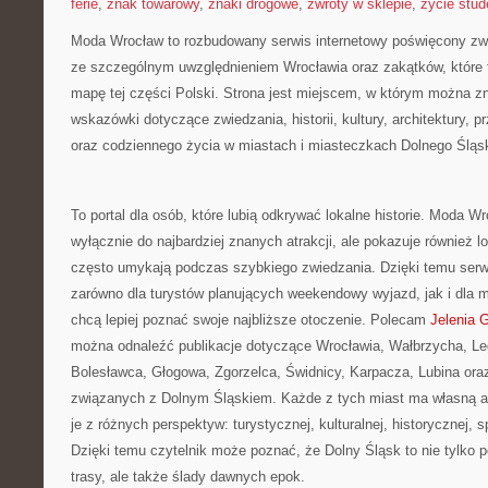
ferie
,
znak towarowy
,
znaki drogowe
,
zwroty w sklepie
,
życie stud
Moda Wrocław to rozbudowany serwis internetowy poświęcony zw
ze szczególnym uwzględnieniem Wrocławia oraz zakątków, które 
mapę tej części Polski. Strona jest miejscem, w którym można 
wskazówki dotyczące zwiedzania, historii, kultury, architektury, p
oraz codziennego życia w miastach i miasteczkach Dolnego Śląs
To portal dla osób, które lubią odkrywać lokalne historie. Moda Wr
wyłącznie do najbardziej znanych atrakcji, ale pokazuje również l
często umykają podczas szybkiego zwiedzania. Dzięki temu ser
zarówno dla turystów planujących weekendowy wyjazd, jak i dla 
chcą lepiej poznać swoje najbliższe otoczenie. Polecam
Jelenia 
można odnaleźć publikacje dotyczące Wrocławia, Wałbrzycha, Leg
Bolesławca, Głogowa, Zgorzelca, Świdnicy, Karpacza, Lubina oraz
związanych z Dolnym Śląskiem. Każde z tych miast ma własną at
je z różnych perspektyw: turystycznej, kulturalnej, historycznej, 
Dzięki temu czytelnik może poznać, że Dolny Śląsk to nie tylko p
trasy, ale także ślady dawnych epok.