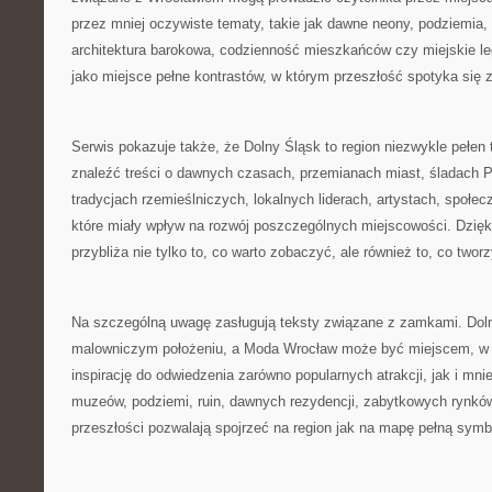
przez mniej oczywiste tematy, takie jak dawne neony, podziemia,
architektura barokowa, codzienność mieszkańców czy miejskie leg
jako miejsce pełne kontrastów, w którym przeszłość spotyka się 
Serwis pokazuje także, że Dolny Śląsk to region niezwykle pełen
znaleźć treści o dawnych czasach, przemianach miast, śladach PR
tradycjach rzemieślniczych, lokalnych liderach, artystach, społe
które miały wpływ na rozwój poszczególnych miejscowości. Dzięk
przybliża nie tylko to, co warto zobaczyć, ale również to, co twor
Na szczególną uwagę zasługują teksty związane z zamkami. Doln
malowniczym położeniu, a Moda Wrocław może być miejscem, w k
inspirację do odwiedzenia zarówno popularnych atrakcji, jak i mni
muzeów, podziemi, ruin, dawnych rezydencji, zabytkowych rynkó
przeszłości pozwalają spojrzeć na region jak na mapę pełną symbo