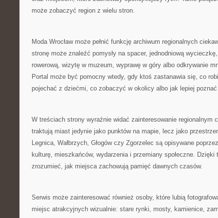
może zobaczyć region z wielu stron.
Moda Wrocław może pełnić funkcję archiwum regionalnych cieka
stronę może znaleźć pomysły na spacer, jednodniową wycieczkę,
rowerową, wizytę w muzeum, wyprawę w góry albo odkrywanie mn
Portal może być pomocny wtedy, gdy ktoś zastanawia się, co robi
pojechać z dziećmi, co zobaczyć w okolicy albo jak lepiej poznać
W treściach strony wyraźnie widać zainteresowanie regionalnym c
traktują miast jedynie jako punktów na mapie, lecz jako przestrz
Legnica, Wałbrzych, Głogów czy Zgorzelec są opisywane poprzez a
kulturę, mieszkańców, wydarzenia i przemiany społeczne. Dzięki 
zrozumieć, jak miejsca zachowują pamięć dawnych czasów.
Serwis może zainteresować również osoby, które lubią fotografowa
miejsc atrakcyjnych wizualnie: stare rynki, mosty, kamienice, za