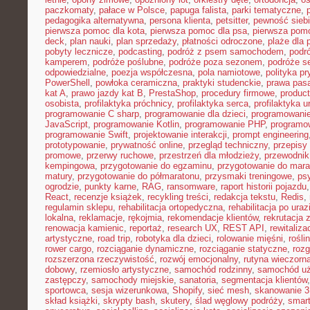
paczkomaty
,
pałace w Polsce
,
papuga falista
,
parki tematyczne
,
pedagogika alternatywna
,
persona klienta
,
petsitter
,
pewność sieb
pierwsza pomoc dla kota
,
pierwsza pomoc dla psa
,
pierwsza pom
deck
,
plan nauki
,
plan sprzedaży
,
płatności odroczone
,
plaże dla 
pobyty lecznicze
,
podcasting
,
podróż z psem samochodem
,
podr
kamperem
,
podróże poślubne
,
podróże poza sezonem
,
podróże se
odpowiedzialne
,
poezja współczesna
,
pola namiotowe
,
polityka p
PowerShell
,
powłoka ceramiczna
,
praktyki studenckie
,
prawa pas
kat A
,
prawo jazdy kat B
,
PrestaShop
,
procedury firmowe
,
product
osobista
,
profilaktyka próchnicy
,
profilaktyka serca
,
profilaktyka 
programowanie C sharp
,
programowanie dla dzieci
,
programowani
JavaScript
,
programowanie Kotlin
,
programowanie PHP
,
programo
programowanie Swift
,
projektowanie interakcji
,
prompt engineering
prototypowanie
,
prywatność online
,
przegląd techniczny
,
przepisy
promowe
,
przerwy ruchowe
,
przestrzeń dla młodzieży
,
przewodnik
kempingowa
,
przygotowanie do egzaminu
,
przygotowanie do mara
matury
,
przygotowanie do półmaratonu
,
przysmaki treningowe
,
ps
ogrodzie
,
punkty karne
,
RAG
,
ransomware
,
raport historii pojazdu
React
,
recenzje książek
,
recykling treści
,
redakcja tekstu
,
Redis
,
regulamin sklepu
,
rehabilitacja ortopedyczna
,
rehabilitacja po uraz
lokalna
,
reklamacje
,
rękojmia
,
rekomendacje klientów
,
rekrutacja 
renowacja kamienic
,
reportaż
,
research UX
,
REST API
,
rewitaliza
artystyczne
,
road trip
,
robotyka dla dzieci
,
rolowanie mięśni
,
rośli
rower cargo
,
rozciąganie dynamiczne
,
rozciąganie statyczne
,
roz
rozszerzona rzeczywistość
,
rozwój emocjonalny
,
rutyna wieczorn
dobowy
,
rzemiosło artystyczne
,
samochód rodzinny
,
samochód u
zastępczy
,
samochody miejskie
,
sanatoria
,
segmentacja klientów
sportowca
,
sesja wizerunkowa
,
Shopify
,
sieć mesh
,
skanowanie 
skład książki
,
skrypty bash
,
skutery
,
ślad węglowy podróży
,
smar