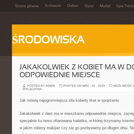
Archiwum
Doktor
Strona główna
Dyżur
Myślał
Spis Treści
ŚRODOWISKA
JAKAKOLWIEK Z KOBIET MA W 
ODPOWIEDNIE MIEJSCE
POSTED BY ADMIN
POSTED ON WRZ - 26 - 2025
MOŻLIWOŚĆ 
WYŁĄCZONA
Jak mówią najogromniejsza siła kobiety tkwi w spojrzeniu
Jakakolwiek z dam ma w mieszkaniu odpowiednie miejsce, zazwycz
specjalnie ku temu ofiarowana toaletka, w której trzymamy kosmet
w jakim robimy makijaż czy się go pozbywamy po długim dniu. Ni