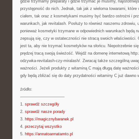
gdzie trzymamy preparaty i gdzie trzymać je musimy, najistotniej
przystępność do nich. Jednak, tak jak z wieloma towarami, które
ciałem, tak oraz z kosmetykami musimy być bardzo ostrożni i p
warunkach, jak revitalash. Posłuży to również naszemu zdrowiu, u
ponieważ kosmetyki trzymane w odpowiednich warunkach będą nam
zepsują się, czy w ostateczności nie stracą swoich właściwości
jest ta, aby nie trzymać kosmetyków na słońcu. Niepotrzebnie si
prędzej tracą swoją świeżość. Wejdź na domenę internetową http:/
odzywka-revitalash-czy-miralash/. Zwracaj także szczególną uwag
ważności. Jeżeli produkty z witaminą C mają długą datę ważności
gdy będą zbliżać się do daty przydatności witaminy C już dawno w
źródło:
———————————
1.
sprawdź szczegóły
2.
sprawdź nasze porady
3.
https://magicznybaranek.pl
4.
przeczytaj wszystko
5.
https://annatoannatamto.pl