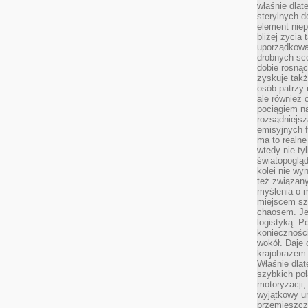
właśnie dlat
sterylnych 
element niep
bliżej życia 
uporządkowa
drobnych sce
dobie rosnąc
zyskuje tak
osób patrzy 
ale również 
pociągiem n
rozsądniejsz
emisyjnych f
ma to realne
wtedy nie ty
światopoglą
kolei nie wy
też związan
myślenia o m
miejscem sz
chaosem. Jes
logistyką. 
koniecznośc
wokół. Daje 
krajobrazem 
Właśnie dlat
szybkich poł
motoryzacji
wyjątkowy ur
przemieszcza