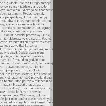
ce się widoki. Nie ma tu tego samego
tóre towarzyszy jeździe samochodem
owym kontrolom. Szczególne znaczenie
widok za oknem. Pociąg pozwala
j z perspektywy, której nie oferują
Przez chwilę miga mała stacja, potem
lasy, rzekę, zapomniane budynki
, osiedla na obrzeżach miast, ogrody
odwórka, stare magazyny, mosty i
. To obraz bardziej prawdziwy i mniej
 niż folderowa wersja świata. Podróż
omina, że przestrzeń między miastami
tką, lecz żywą tkanką pełną
Człowiek nie przelatuje nad krajem ani
 go w izolacji. Jedzie przez niego
pociągach istnieje też ciekawa
ynamika. Przez kilka godzin obok
ą ludzie, którzy często nigdy wcześniej
ali i prawdopodobnie już się nie
wstaje specyficzna wspólnota
i. Ktoś czyta książkę, ktoś pracuje
e, ktoś drzemie, ktoś prowadzi długą
z telefon, ktoś patrzy w milczeniu za
m pada kilka zdań o przesiadce,
o celu podróży. Czasem nawiązuje się
owa, która kończy się równie
jak się zaczęła. W świecie, w którym
tów jest albo bardzo powierzchownych,
zapośredniczonych przez internet, taka
na droga ma swój niepowtarzalny