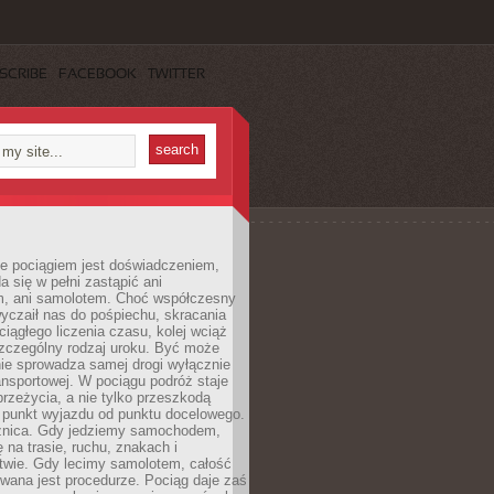
SCRIBE
FACEBOOK
TWITTER
e pociągiem jest doświadczeniem,
a się w pełni zastąpić ani
 ani samolotem. Choć współczesny
yczaił nas do pośpiechu, skracania
ciągłego liczenia czasu, kolej wciąż
zczególny rodzaj uroku. Być może
nie sprowadza samej drogi wyłącznie
ransportowej. W pociągu podróż staje
przeżycia, a nie tylko przeszkodą
 punkt wyjazdu od punktu docelowego.
óżnica. Gdy jedziemy samochodem,
 na trasie, ruchu, znakach i
twie. Gdy lecimy samolotem, całość
wana jest procedurze. Pociąg daje zaś