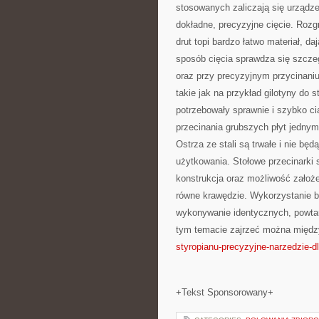
stosowanych zaliczają się urządze
dokładne, precyzyjne cięcie. Rozg
drut topi bardzo łatwo materiał, d
sposób cięcia sprawdza się szcze
oraz przy precyzyjnym przycinaniu
takie jak na przykład gilotyny do 
potrzebowały sprawnie i szybko cią
przecinania grubszych płyt jedny
Ostrza ze stali są trwałe i nie b
użytkowania. Stołowe przecinarki s
konstrukcja oraz możliwość założe
równe krawędzie. Wykorzystanie b
wykonywanie identycznych, powtar
tym temacie zajrzeć można międz
styropianu-precyzyjne-narzedzie-dl
+Tekst Sponsorowany+