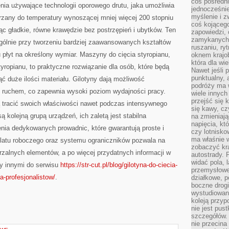
coś pośredni
nia używające technologii oporowego drutu, jaka umożliwia
jednocześnie
myślenie i z
rzany do temperatury wynoszącej mniej więcej 200 stopniu
coś kojącego
ając gładkie, równe krawędzie bez postrzępień i ubytków. Ten
zapowiedzi,
zamykanych d
gólnie przy tworzeniu bardziej zaawansowanych kształtów
ruszaniu, ry
 płyt na określony wymiar. Maszyny do cięcia styropianu,
oknem krajo
która dla wi
styropianu, to praktyczne rozwiązanie dla osób, które będą
Nawet jeśli 
punktualny,
ć duże ilości materiału. Gilotyny dają możliwość
podróży ma w
m ruchem, co zapewnia wysoki poziom wydajności pracy.
wiele innych
przejść się 
ędą tracić swoich właściwości nawet podczas intensywnego
się kawy, cz
ą kolejną grupą urządzeń, ich zaletą jest stabilna
na zmieniają
napięcia, k
nia dedykowanych prowadnic, które gwarantują proste i
czy lotnisk
ma właśnie 
latu roboczego oraz systemu ograniczników pozwala na
zobaczyć kra
zalnych elementów, a po więcej przydatnych informacji w
autostrady. 
widać pola, 
y innymi do serwisu
https://str-cut.pl/blog/gilotyna-do-ciecia-
przemysłowe
a-profesjonalistow/
.
działkowe, p
boczne drogi
wystudiowany
koleją przyp
nie jest pus
szczegółów. 
nie przecina