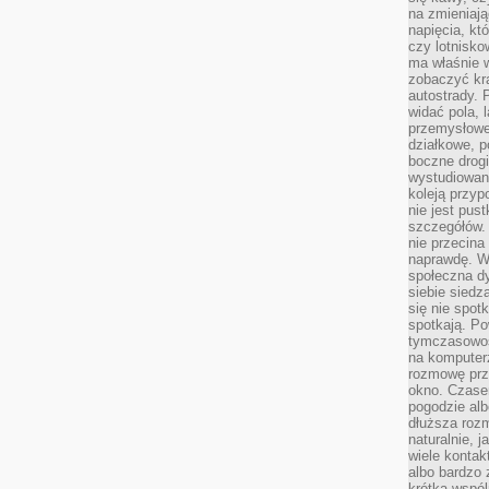
na zmieniają
napięcia, k
czy lotnisk
ma właśnie 
zobaczyć kra
autostrady. 
widać pola, 
przemysłowe
działkowe, p
boczne drogi
wystudiowany
koleją przyp
nie jest pus
szczegółów. 
nie przecina
naprawdę. W 
społeczna d
siebie siedz
się nie spotk
spotkają. Po
tymczasowośc
na komputerz
rozmowę prze
okno. Czase
pogodzie alb
dłuższa rozm
naturalnie, 
wiele kontak
albo bardzo 
krótka wspól