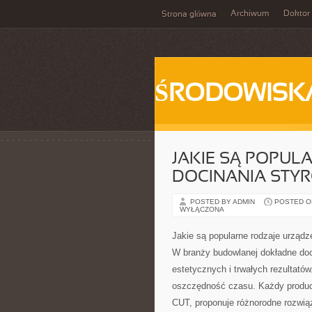
Archiwum
Doktor
Strona główna
ŚRODOWISK
JAKIE SĄ POPUL
DOCINANIA STY
POSTED BY ADMIN
POSTED ON
WYŁĄCZONA
Jakie są popularne rodzaje urządz
W branży budowlanej dokładne doc
estetycznych i trwałych rezultató
oszczędność czasu. Każdy produce
CUT, proponuje różnorodne rozwiąz