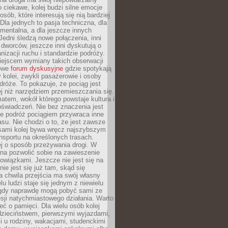
o ciekawe, kolej budzi silne emocje
sób, które interesują się nią bardziej
la jednych to pasja techniczna, dla
mentalna, a dla jeszcze innych
Jedni śledzą nowe połączenia, inni
i i dworców, jeszcze inni dyskutują o
anizacji ruchu i standardzie podróży.
iejscem wymiany takich obserwacji
towe
forum dyskusyjne
gdzie spotykają
y kolei, zwykli pasażerowie i osoby
dróże. To pokazuje, że pociąg jest
j niż narzędziem przemieszczania się.
matem, wokół którego powstaje kultura i
świadczeń. Nie bez znaczenia jest
że podróż pociągiem przywraca inne
su. Nie chodzi o to, że jest zawsze
asami kolej bywa wręcz najszybszym
nsportu na określonych trasach.
j o sposób przeżywania drogi. W
na pozwolić sobie na zawieszenie
wiązkami. Jeszcze nie jest się na
nie jest się już tam, skąd się
a chwila przejścia ma swój własny
lu ludzi staje się jednym z niewielu
dy naprawdę mogą pobyć sami ze
sji natychmiastowego działania. Warto
ć o pamięci. Dla wielu osób kolej
 dzieciństwem, pierwszymi wyjazdami,
 u rodziny, wakacjami, studenckimi