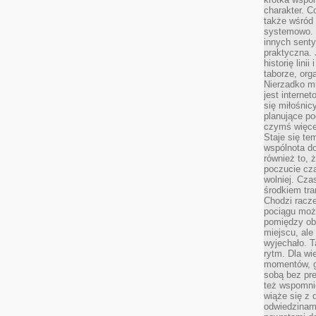
charakter. C
także wśród o
systemowo. D
innych senty
praktyczna. 
historię lini
taborze, org
Nierzadko m
jest interne
się miłośnic
planujące po
czymś więce
Staje się te
wspólnota do
również to, 
poczucie cza
wolniej. Cz
środkiem tra
Chodzi racze
pociągu moż
pomiędzy obo
miejscu, ale 
wyjechało. T
rytm. Dla wie
momentów, g
sobą bez pre
też wspomnie
wiąże się z
odwiedzinami