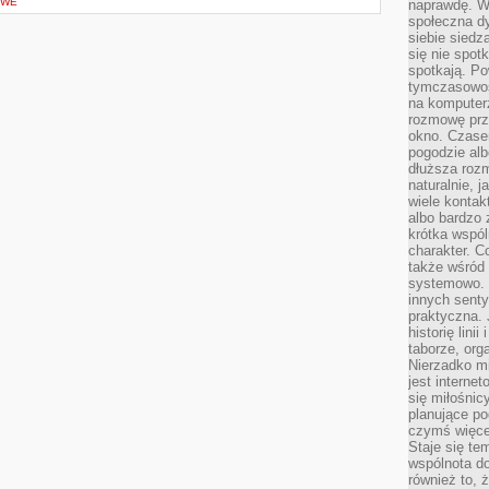
OWE
naprawdę. W 
społeczna d
siebie siedz
się nie spotk
spotkają. Po
tymczasowośc
na komputerz
rozmowę prze
okno. Czase
pogodzie alb
dłuższa rozm
naturalnie, 
wiele kontak
albo bardzo 
krótka wspól
charakter. C
także wśród o
systemowo. D
innych senty
praktyczna. 
historię lini
taborze, org
Nierzadko m
jest interne
się miłośnic
planujące po
czymś więce
Staje się te
wspólnota do
również to, 