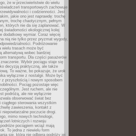
ego, że w przeciwieństwie do wielu
doświadczeń transportowych zachowuje
rzewidywalności i codzienności. Jest
takim, jakie ono jest naprawdę: trochę
nym, trochę chaotycznym, pełnym
n, których nie da się zaplanować. W
ej świadomości ekologicznej kolej
że dodatkowy wymiar. Coraz więcej
na nią nie tylko przez pryzmat wygody,
odpowiedzialności. Podróżowanie
a wielu trasach może być
ą alternatywą wobec bardziej
orm transportu. Dla części pasażerów
 znaczenie. Wybór pociągu staje się
lko decyzją praktyczną, ale także
dową. To ważne, bo pokazuje, że urok
nika wyłącznie z nostalgii. Może być
y z przyszłością i nowym sposobem
obilności. Pociąg pozostaje więc
czególnym. Jest ruchem, ale nie
t podróżą, ale nie wyłącznie
Pozwala obserwować świat bez
i ciągłego sterowania wszystkim
chwilę zawieszenia, kontakt z
i niepowtarzalne poczucie drogi.
ego, mimo nowych technologii,
ączeń lotniczych i rozwoju
, podróże pociągiem wciąż mają
ok. To jedna z niewielu form
nia się, która nie odbiera podróży jej