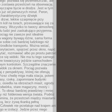
ego: pozwala się przemieszczać, ale
 zostawia przestrzeń na obserwację,
wyczajne bycie w drodze. Jest w tym
 już od pierwszych minut. Peron,
 charakterystyczny dźwięk
rzwi, lekkie szarpnięcie przy
tm kół na torach, przesuwające się za
brazy. Wszystko to tworzy atmosferę,
elu ludzi jest zaskakująco przyjemna.
pociąg nie zawsze jest idealnie
 a wagony bywają różne, sama forma
 sobie coś bardziej ludzkiego niż
 środków transportu. Można wstać,
korytarzem, spojrzeć przez okno, napić
ytać, rozmawiać albo po prostu patrzeć
ce się widoki. Nie ma tu tego samego
tóre towarzyszy jeździe samochodem
owym kontrolom. Szczególne znaczenie
widok za oknem. Pociąg pozwala
j z perspektywy, której nie oferują
Przez chwilę miga mała stacja, potem
lasy, rzekę, zapomniane budynki
, osiedla na obrzeżach miast, ogrody
odwórka, stare magazyny, mosty i
. To obraz bardziej prawdziwy i mniej
 niż folderowa wersja świata. Podróż
omina, że przestrzeń między miastami
tką, lecz żywą tkanką pełną
Człowiek nie przelatuje nad krajem ani
 go w izolacji. Jedzie przez niego