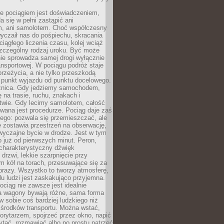
e pociągiem jest doświadczeniem,
a się w pełni zastąpić ani
 ani samolotem. Choć współczesny
yczaił nas do pośpiechu, skracania
ciągłego liczenia czasu, kolej wciąż
zczególny rodzaj uroku. Być może
nie sprowadza samej drogi wyłącznie
ransportowej. W pociągu podróż staje
przeżycia, a nie tylko przeszkodą
 punkt wyjazdu od punktu docelowego.
óżnica. Gdy jedziemy samochodem,
 na trasie, ruchu, znakach i
twie. Gdy lecimy samolotem, całość
wana jest procedurze. Pociąg daje zaś
ego: pozwala się przemieszczać, ale
 zostawia przestrzeń na obserwację,
wyczajne bycie w drodze. Jest w tym
 już od pierwszych minut. Peron,
 charakterystyczny dźwięk
rzwi, lekkie szarpnięcie przy
tm kół na torach, przesuwające się za
brazy. Wszystko to tworzy atmosferę,
elu ludzi jest zaskakująco przyjemna.
pociąg nie zawsze jest idealnie
 a wagony bywają różne, sama forma
 sobie coś bardziej ludzkiego niż
 środków transportu. Można wstać,
korytarzem, spojrzeć przez okno, napić
ytać, rozmawiać albo po prostu patrzeć