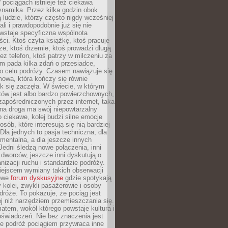
pociągach istnieje też ciekawa
ynamika. Przez kilka godzin obok
ą ludzie, którzy często nigdy wcześniej
ali i prawdopodobnie już się nie
wstaje specyficzna wspólnota
i. Ktoś czyta książkę, ktoś pracuje
e, ktoś drzemie, ktoś prowadzi długą
z telefon, ktoś patrzy w milczeniu za
m pada kilka zdań o przesiadce,
o celu podróży. Czasem nawiązuje się
owa, która kończy się równie
jak się zaczęła. W świecie, w którym
tów jest albo bardzo powierzchownych,
zapośredniczonych przez internet, taka
na droga ma swój niepowtarzalny
o ciekawe, kolej budzi silne emocje
sób, które interesują się nią bardziej
la jednych to pasja techniczna, dla
mentalna, a dla jeszcze innych
Jedni śledzą nowe połączenia, inni
i i dworców, jeszcze inni dyskutują o
anizacji ruchu i standardzie podróży.
iejscem wymiany takich obserwacji
towe
forum dyskusyjne
gdzie spotykają
y kolei, zwykli pasażerowie i osoby
dróże. To pokazuje, że pociąg jest
j niż narzędziem przemieszczania się.
matem, wokół którego powstaje kultura i
świadczeń. Nie bez znaczenia jest
że podróż pociągiem przywraca inne