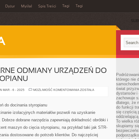
Tagi
Tagi
Dyżur
Myślał
Spis Treści
SUB
A
ARNE ODMIANY URZĄDZEŃ DO
Podróżowani
ROPIANU
którego nie d
samochodem,
świat przyzw
JAKIE
 MAR - 6 - 2025
MOŻLIWOŚĆ KOMENTOWANIA
ZOSTAŁA
dystansów i 
SĄ
POPULARNE
zachowuje s
ODMIANY
dlatego, że 
URZĄDZEŃ
eń do docinania styropianu
DO
do funkcji t
DOCINANIA
się częścią 
inanie izolacyjnych materiałów pozwoli na uzyskanie
STYROPIANU
oddzielającą
w. Dobrze dobrane narzędzia zapewniają dokładność obróbki i
To wielka r
skupiamy się
nt maszyn do cięcia styropianu, na przykład taki jak STR-
bezpieczeńs
ania dostosowane do potrzeb klientów. Do najczęściej
podporządko