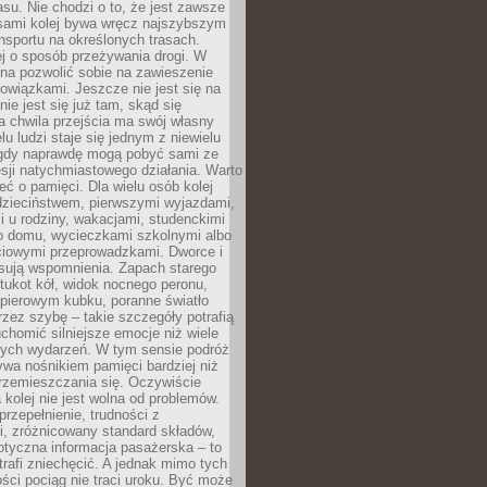
su. Nie chodzi o to, że jest zawsze
asami kolej bywa wręcz najszybszym
nsportu na określonych trasach.
j o sposób przeżywania drogi. W
na pozwolić sobie na zawieszenie
wiązkami. Jeszcze nie jest się na
nie jest się już tam, skąd się
a chwila przejścia ma swój własny
lu ludzi staje się jednym z niewielu
dy naprawdę mogą pobyć sami ze
sji natychmiastowego działania. Warto
ć o pamięci. Dla wielu osób kolej
 dzieciństwem, pierwszymi wyjazdami,
 u rodziny, wakacjami, studenckimi
o domu, wycieczkami szkolnymi albo
iowymi przeprowadzkami. Dworce i
sują wspomnienia. Zapach starego
stukot kół, widok nocnego peronu,
apierowym kubku, poranne światło
zez szybę – takie szczegóły potrafią
uchomić silniejsze emocje niż wiele
nych wydarzeń. W tym sensie podróż
wa nośnikiem pamięci bardziej niż
rzemieszczania się. Oczywiście
kolej nie jest wolna od problemów.
przepełnienie, trudności z
i, zróżnicowany standard składów,
tyczna informacja pasażerska – to
rafi zniechęcić. A jednak mimo tych
ści pociąg nie traci uroku. Być może