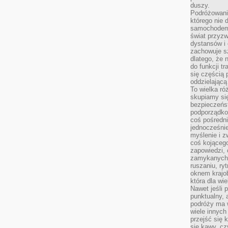
duszy.
Podróżowani
którego nie d
samochodem,
świat przyzw
dystansów i 
zachowuje s
dlatego, że 
do funkcji t
się częścią 
oddzielającą
To wielka r
skupiamy się
bezpieczeńs
podporządko
coś pośredni
jednocześnie
myślenie i z
coś kojącego
zapowiedzi,
zamykanych d
ruszaniu, ry
oknem krajo
która dla wi
Nawet jeśli 
punktualny,
podróży ma w
wiele innych
przejść się 
się kawy, cz