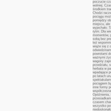
poczucie cza
wolniej. Cz
środkiem tra
Chodzi racze
pociągu moż
pomiędzy obo
miejscu, ale 
wyjechało. T
rytm. Dla wie
momentów, g
sobą bez pre
też wspomnie
wiąże się z
odwiedzinami
powrotami d
ważnymi życ
wagony zapi
przedziału, 
herbata w p
wpadające pr
po latach ur
spektakular
pociągiem by
inne formy p
współczesna 
Opóźnienia, 
przesiadkam
czasem chao
wszystko pot
niedoskonało