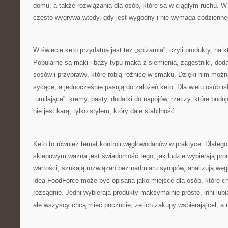
domu, a także rozwiązania dla osób, które są w ciągłym ruchu. W 
często wygrywa wtedy, gdy jest wygodny i nie wymaga codziennej 
W świecie keto przydatna jest też „spiżarnia”, czyli produkty, na 
Popularne są mąki i bazy typu mąka z siemienia, zagęstniki, doda
sosów i przyprawy, które robią różnicę w smaku. Dzięki nim można
sycące, a jednocześnie pasują do założeń keto. Dla wielu osób is
„umilające”: kremy, pasty, dodatki do napojów, rzeczy, które budują
nie jest karą, tylko stylem, który daje stabilność.
Keto to również temat kontroli węglowodanów w praktyce. Dlateg
sklepowym ważna jest świadomość tego, jak ludzie wybierają prod
wartości, szukają rozwiązań bez nadmiaru syropów, analizują węgl
idea FoodForce może być opisana jako miejsce dla osób, które 
rozsądnie. Jedni wybierają produkty maksymalnie proste, inni lubi
ale wszyscy chcą mieć poczucie, że ich zakupy wspierają cel, a n