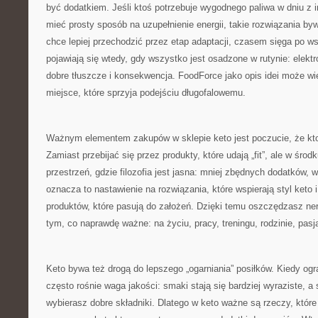
być dodatkiem. Jeśli ktoś potrzebuje wygodnego paliwa w dniu z 
mieć prosty sposób na uzupełnienie energii, takie rozwiązania byw
chce lepiej przechodzić przez etap adaptacji, czasem sięga po ws
pojawiają się wtedy, gdy wszystko jest osadzone w rutynie: elektr
dobre tłuszcze i konsekwencja. FoodForce jako opis idei może wi
miejsce, które sprzyja podejściu długofalowemu.
Ważnym elementem zakupów w sklepie keto jest poczucie, że ktoś
Zamiast przebijać się przez produkty, które udają „fit”, ale w śro
przestrzeń, gdzie filozofia jest jasna: mniej zbędnych dodatków, 
oznacza to nastawienie na rozwiązania, które wspierają styl ket
produktów, które pasują do założeń. Dzięki temu oszczędzasz ne
tym, co naprawdę ważne: na życiu, pracy, treningu, rodzinie, pasj
Keto bywa też drogą do lepszego „ogarniania” posiłków. Kiedy og
często rośnie waga jakości: smaki stają się bardziej wyraziste, a
wybierasz dobre składniki. Dlatego w keto ważne są rzeczy, któr