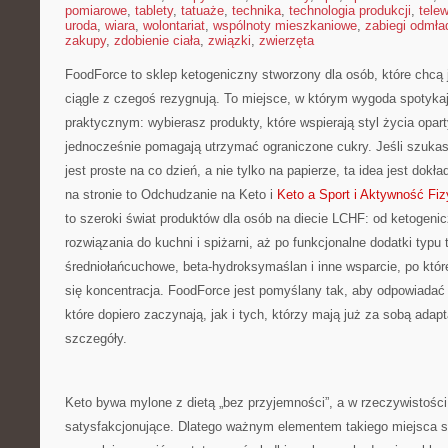
pomiarowe
,
tablety
,
tatuaże
,
technika
,
technologia produkcji
,
telew
uroda
,
wiara
,
wolontariat
,
wspólnoty mieszkaniowe
,
zabiegi odmła
zakupy
,
zdobienie ciała
,
związki
,
zwierzęta
FoodForce to sklep ketogeniczny stworzony dla osób, które chcą 
ciągle z czegoś rezygnują. To miejsce, w którym wygoda spotyka
praktycznym: wybierasz produkty, które wspierają styl życia opar
jednocześnie pomagają utrzymać ograniczone cukry. Jeśli szukasz
jest proste na co dzień, a nie tylko na papierze, ta idea jest dokł
na stronie to Odchudzanie na Keto i
Keto a Sport i Aktywność Fi
to szeroki świat produktów dla osób na diecie LCHF: od ketogeni
rozwiązania do kuchni i spiżarni, aż po funkcjonalne dodatki typu t
średniołańcuchowe, beta-hydroksymaślan i inne wsparcie, po które
się koncentracja. FoodForce jest pomyślany tak, aby odpowiadać
które dopiero zaczynają, jak i tych, którzy mają już za sobą adap
szczegóły.
Keto bywa mylone z dietą „bez przyjemności”, a w rzeczywistośc
satysfakcjonujące. Dlatego ważnym elementem takiego miejsca są