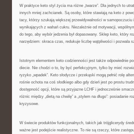
W praktyce keto styl życia ma różne „twarze”. Dla jednych to utrat
innych mniej zachcianek. Są osoby, które stawiają na keto z pow
tacy, którzy szukają większej przewidywalności w samopoczuciu 
wynikających z wahań cukru. Niezależnie od motywacji, wspólny
do tego, aby wybór jedzenia był dopasowany. Sklep keto, który roz
narzędziem: skraca czas, redukuje liczbę wątpliwości i pozwala sz
Istotnym elementem keto codzienności jest także odpowiednie po
diecie. Nie chodzi o to, by być perfekcyjnym, tylko by mieć rozwi
ryzyko „wpadek”. Keto słodycze i przekąski mogą pełnić rolę alt
rośnie ochota na coś słodkiego albo gdy dzień jest po prostu trudn
dostępność opcji, które są przyjazne LCHF i jednocześnie smacz
różnic między „dietą na chwilę” a „stylem na długo”: posiadanie r
kryzysowe.
W świecie produktów funkcjonalnych, takich jak trójglicerydy śr
ważne jest podejście realistyczne. To nie są rzeczy, które zastę