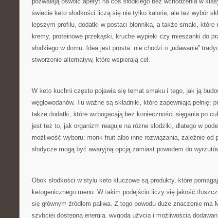
pozwalają oswoić apetyt na coś słodkiego bez wchodzenia w klas
świecie keto słodkości liczą się nie tylko kalorie, ale też wybór s
lepszym profilu, dodatki w postaci błonnika, a także smaki, które
kremy, proteinowe przekąski, kruche wypieki czy mieszanki do p
słodkiego w domu. Idea jest prosta: nie chodzi o „udawanie” trady
stworzenie alternatyw, które wspierają cel.
W keto kuchni często pojawia się temat smaku i tego, jak ją bud
węglowodanów. Tu ważne są składniki, które zapewniają pełnię: p
także dodatki, które wzbogacają bez konieczności sięgania po cuki
jest też to, jak organizm reaguje na różne słodziki, dlatego w pode
możliwość wyboru: monk fruit albo inne rozwiązania, zależnie od p
słodycze mogą być awaryjną opcją zamiast powodem do wyrzutó
Obok słodkości w stylu keto kluczowe są produkty, które pomag
ketogenicznego menu. W takim podejściu liczy się jakość tłuszcz
się głównym źródłem paliwa. Z tego powodu duże znaczenie ma M
szybciej dostępną energią, wygodą użycia i możliwością dodawan