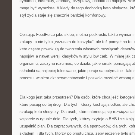
cynamon, ekstrakty, aromaty, przyprawy, dodatki do napojów. Wte
mogą być wyraziste. A kiedy do tego dochodzą keto słodycze, któr
styl życia staje się znacznie bardziej komfortowy.
Opisując FoodForce jako sklep, można podkreślić także wymiar in
zakupy to nie tylko „wrzucam do koszyka”, ale też pomysł na to,
keto często prowokują do tworzenia własnych rozwiązań: deserów
napojów, a nawet wersji klasyków w stylu low carb. W miarę jak c
organizmu, zaczyna rozumieć, co działa: jakie smaki pomagają u
składniki są najlepiej tolerowane, jakie porcje są optymalne. Taki
procesu: wspiera eksperymentowanie i pozwala rozwijać własną r
Dla kogo jest taka przestrzeń? Dla osób, które chcą jeść ketogeni
które pasują do tej drogi. Dla tych, którzy kochają słodkie, ale c
szukają keto słodyczy. Dla osób, które interesują się rozwiązani
wsparcie w rytuale dnia. Dla tych, którzy czytają o BHB i szukaj
uzupełnić plan. Dla zapracowanych, dla sportowców, dla tych, któr
składem, i dla tych, którzy po prostu chcą, żeby jedzenie było s