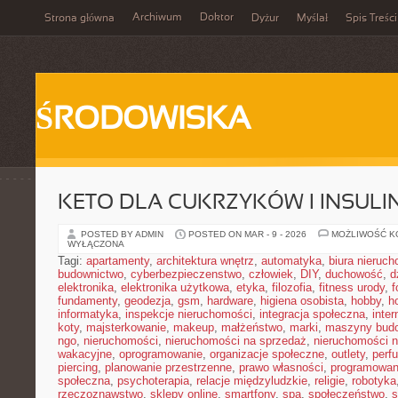
Archiwum
Doktor
Strona główna
Dyżur
Myślał
Spis Treści
ŚRODOWISKA
KETO DLA CUKRZYKÓW I INSU
POSTED BY ADMIN
POSTED ON MAR - 9 - 2026
MOŻLIWOŚĆ 
WYŁĄCZONA
Tagi:
apartamenty
,
architektura wnętrz
,
automatyka
,
biura nieruc
budownictwo
,
cyberbezpieczenstwo
,
człowiek
,
DIY
,
duchowość
,
d
elektronika
,
elektronika użytkowa
,
etyka
,
filozofia
,
fitness urody
,
f
fundamenty
,
geodezja
,
gsm
,
hardware
,
higiena osobista
,
hobby
,
h
informatyka
,
inspekcje nieruchomości
,
integracja społeczna
,
inter
koty
,
majsterkowanie
,
makeup
,
małżeństwo
,
marki
,
maszyny bud
ngo
,
nieruchomości
,
nieruchomości na sprzedaż
,
nieruchomości 
wakacyjne
,
oprogramowanie
,
organizacje społeczne
,
outlety
,
perf
piercing
,
planowanie przestrzenne
,
prawo własności
,
programowan
społeczna
,
psychoterapia
,
relacje międzyludzkie
,
religie
,
robotyka
rzeczoznawstwo
,
sklepy online
,
smartfony
,
spa
,
społeczeństwo
,
s