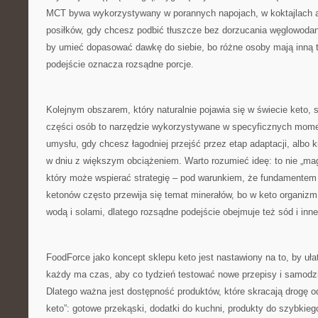
MCT bywa wykorzystywany w porannych napojach, w koktajlach a
posiłków, gdy chcesz podbić tłuszcze bez dorzucania węglowoda
by umieć dopasować dawkę do siebie, bo różne osoby mają inną 
podejście oznacza rozsądne porcje.
Kolejnym obszarem, który naturalnie pojawia się w świecie keto,
części osób to narzędzie wykorzystywane w specyficznych momen
umysłu, gdy chcesz łagodniej przejść przez etap adaptacji, albo 
w dniu z większym obciążeniem. Warto rozumieć ideę: to nie „mag
który może wspierać strategię – pod warunkiem, że fundamentem
ketonów często przewija się temat minerałów, bo w keto organiz
wodą i solami, dlatego rozsądne podejście obejmuje też sód i inn
FoodForce jako koncept sklepu keto jest nastawiony na to, by uł
każdy ma czas, aby co tydzień testować nowe przepisy i samodzie
Dlatego ważna jest dostępność produktów, które skracają drogę od
keto”: gotowe przekąski, dodatki do kuchni, produkty do szybkie