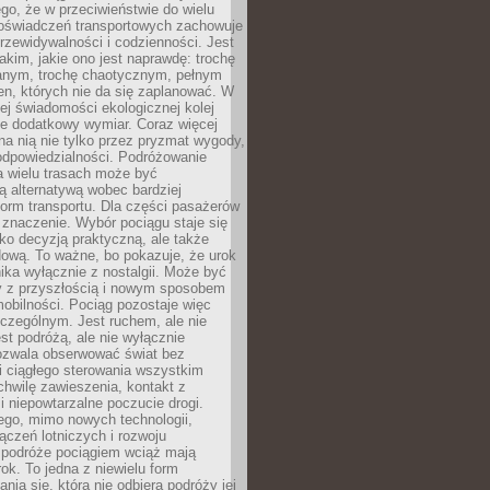
ego, że w przeciwieństwie do wielu
doświadczeń transportowych zachowuje
rzewidywalności i codzienności. Jest
takim, jakie ono jest naprawdę: trochę
nym, trochę chaotycznym, pełnym
n, których nie da się zaplanować. W
ej świadomości ekologicznej kolej
że dodatkowy wymiar. Coraz więcej
na nią nie tylko przez pryzmat wygody,
odpowiedzialności. Podróżowanie
a wielu trasach może być
ą alternatywą wobec bardziej
orm transportu. Dla części pasażerów
 znaczenie. Wybór pociągu staje się
lko decyzją praktyczną, ale także
dową. To ważne, bo pokazuje, że urok
nika wyłącznie z nostalgii. Może być
y z przyszłością i nowym sposobem
obilności. Pociąg pozostaje więc
czególnym. Jest ruchem, ale nie
t podróżą, ale nie wyłącznie
Pozwala obserwować świat bez
i ciągłego sterowania wszystkim
chwilę zawieszenia, kontakt z
i niepowtarzalne poczucie drogi.
ego, mimo nowych technologii,
ączeń lotniczych i rozwoju
, podróże pociągiem wciąż mają
ok. To jedna z niewielu form
nia się, która nie odbiera podróży jej