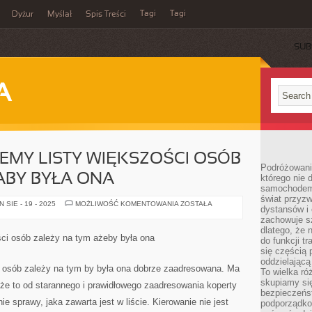
Tagi
Tagi
Dyżur
Myślał
Spis Treści
SUB
A
JEMY LISTY WIĘKSZOŚCI OSÓB
Podróżowani
ABY BYŁA ONA
którego nie d
samochodem,
świat przyzw
KIEDY
SIE - 19 - 2025
MOŻLIWOŚĆ KOMENTOWANIA
ZOSTAŁA
dystansów i 
EKSPEDIUJEMY
LISTY
zachowuje s
WIĘKSZOŚCI
dlatego, że 
OSÓB
ści osób zależy na tym ażeby była ona
do funkcji t
ZALEŻY
NA
się częścią 
TYM
oddzielającą
ABY
i osób zależy na tym by była ona dobrze zaadresowana. Ma
To wielka r
BYŁA
ONA
skupiamy się
 że to od starannego i prawidłowego zaadresowania koperty
bezpieczeńs
e sprawy, jaka zawarta jest w liście. Kierowanie nie jest
podporządko