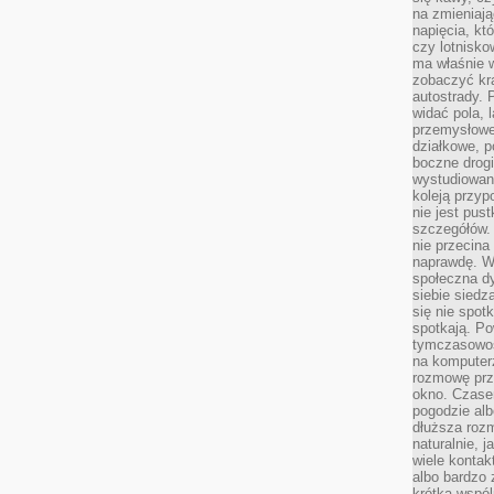
na zmieniają
napięcia, k
czy lotnisk
ma właśnie 
zobaczyć kra
autostrady. 
widać pola, 
przemysłowe
działkowe, p
boczne drogi
wystudiowany
koleją przyp
nie jest pus
szczegółów. 
nie przecina
naprawdę. W 
społeczna d
siebie siedz
się nie spotk
spotkają. Po
tymczasowośc
na komputerz
rozmowę prze
okno. Czase
pogodzie alb
dłuższa rozm
naturalnie, 
wiele kontak
albo bardzo 
krótka wspól