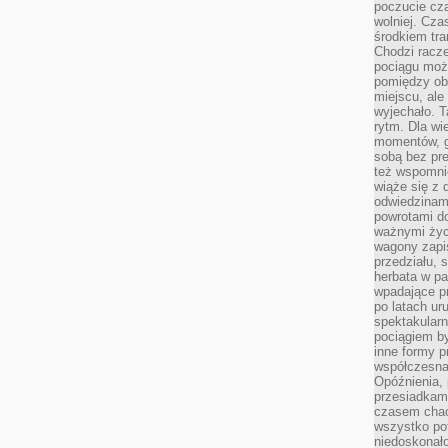
poczucie cza
wolniej. Cz
środkiem tra
Chodzi racze
pociągu moż
pomiędzy obo
miejscu, ale 
wyjechało. T
rytm. Dla wie
momentów, g
sobą bez pre
też wspomnie
wiąże się z
odwiedzinami
powrotami d
ważnymi życ
wagony zapi
przedziału, 
herbata w p
wpadające pr
po latach ur
spektakular
pociągiem by
inne formy p
współczesna 
Opóźnienia, 
przesiadkam
czasem chao
wszystko pot
niedoskonało