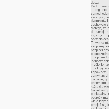
duszy.
Podróżowani
którego nie d
samochodem,
świat przyzw
dystansów i 
zachowuje s
dlatego, że 
do funkcji t
się częścią 
oddzielającą
To wielka r
skupiamy się
bezpieczeńs
podporządko
coś pośredni
jednocześnie
myślenie i z
coś kojącego
zapowiedzi,
zamykanych d
ruszaniu, ry
oknem krajo
która dla wi
Nawet jeśli 
punktualny,
podróży ma w
wiele innych
przejść się 
się kawy, cz