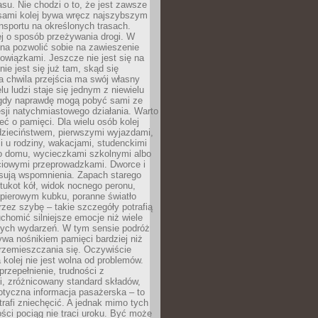
su. Nie chodzi o to, że jest zawsze
asami kolej bywa wręcz najszybszym
nsportu na określonych trasach.
j o sposób przeżywania drogi. W
na pozwolić sobie na zawieszenie
wiązkami. Jeszcze nie jest się na
nie jest się już tam, skąd się
a chwila przejścia ma swój własny
lu ludzi staje się jednym z niewielu
dy naprawdę mogą pobyć sami ze
sji natychmiastowego działania. Warto
ć o pamięci. Dla wielu osób kolej
 dzieciństwem, pierwszymi wyjazdami,
 u rodziny, wakacjami, studenckimi
o domu, wycieczkami szkolnymi albo
iowymi przeprowadzkami. Dworce i
sują wspomnienia. Zapach starego
stukot kół, widok nocnego peronu,
apierowym kubku, poranne światło
zez szybę – takie szczegóły potrafią
uchomić silniejsze emocje niż wiele
nych wydarzeń. W tym sensie podróż
wa nośnikiem pamięci bardziej niż
rzemieszczania się. Oczywiście
kolej nie jest wolna od problemów.
przepełnienie, trudności z
i, zróżnicowany standard składów,
tyczna informacja pasażerska – to
rafi zniechęcić. A jednak mimo tych
ści pociąg nie traci uroku. Być może