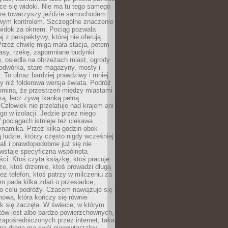
ce się widoki. Nie ma tu tego samego
tóre towarzyszy jeździe samochodem
owym kontrolom. Szczególne znaczenie
widok za oknem. Pociąg pozwala
j z perspektywy, której nie oferują
Przez chwilę miga mała stacja, potem
lasy, rzekę, zapomniane budynki
, osiedla na obrzeżach miast, ogrody
odwórka, stare magazyny, mosty i
. To obraz bardziej prawdziwy i mniej
 niż folderowa wersja świata. Podróż
omina, że przestrzeń między miastami
tką, lecz żywą tkanką pełną
Człowiek nie przelatuje nad krajem ani
 go w izolacji. Jedzie przez niego
pociągach istnieje też ciekawa
ynamika. Przez kilka godzin obok
ą ludzie, którzy często nigdy wcześniej
ali i prawdopodobnie już się nie
wstaje specyficzna wspólnota
i. Ktoś czyta książkę, ktoś pracuje
e, ktoś drzemie, ktoś prowadzi długą
z telefon, ktoś patrzy w milczeniu za
m pada kilka zdań o przesiadce,
o celu podróży. Czasem nawiązuje się
owa, która kończy się równie
jak się zaczęła. W świecie, w którym
tów jest albo bardzo powierzchownych,
zapośredniczonych przez internet, taka
na droga ma swój niepowtarzalny