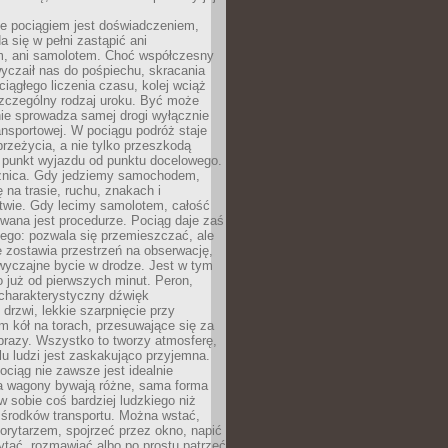
e pociągiem jest doświadczeniem,
a się w pełni zastąpić ani
 ani samolotem. Choć współczesny
yczaił nas do pośpiechu, skracania
ciągłego liczenia czasu, kolej wciąż
zczególny rodzaj uroku. Być może
nie sprowadza samej drogi wyłącznie
ransportowej. W pociągu podróż staje
przeżycia, a nie tylko przeszkodą
 punkt wyjazdu od punktu docelowego.
óżnica. Gdy jedziemy samochodem,
 na trasie, ruchu, znakach i
twie. Gdy lecimy samolotem, całość
wana jest procedurze. Pociąg daje zaś
ego: pozwala się przemieszczać, ale
 zostawia przestrzeń na obserwację,
wyczajne bycie w drodze. Jest w tym
 już od pierwszych minut. Peron,
 charakterystyczny dźwięk
rzwi, lekkie szarpnięcie przy
tm kół na torach, przesuwające się za
brazy. Wszystko to tworzy atmosferę,
elu ludzi jest zaskakująco przyjemna.
pociąg nie zawsze jest idealnie
 a wagony bywają różne, sama forma
 sobie coś bardziej ludzkiego niż
 środków transportu. Można wstać,
korytarzem, spojrzeć przez okno, napić
ytać, rozmawiać albo po prostu patrzeć