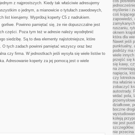
coś pośredni
jednym z najprostszych. Kiedy tak właściwie adresujemy
jednocześnie
myślenie i z
szystkim o jednym, a mianowicie o tytułach zawodowych,
coś kojącego
h list kierujemy. Wypróbuj koperty C5 z nadrukiem.
zapowiedzi,
zamykanych d
gorliwe. Powinno pamiętać się, że nie dopuszczalne jest
ruszaniu, ry
ich części. Poza tym też w adresie należy wyodrębnić
oknem krajo
która dla wi
go siedzibę. Są to dwa elementy najistotniejsze, które
Nawet jeśli 
punktualny,
nią. O tych zadach powinni pamiętać wszyscy oraz bez
podróży ma w
alna czy firma. W jednostkach jeśli wysyła się wiele listów to
wiele innych
przejść się 
ka. Adresowanie koperty za jej pomocą jest o wiele
się kawy, cz
na zmieniają
napięcia, k
czy lotnisk
ma właśnie 
zobaczyć kra
autostrady. 
widać pola, 
przemysłowe
działkowe, p
boczne drogi
wystudiowany
koleją przyp
nie jest pus
szczegółów. 
nie przecina