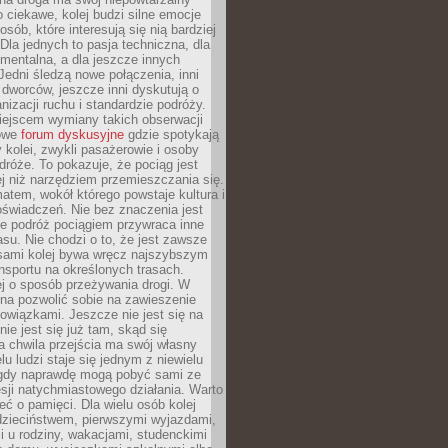
o ciekawe, kolej budzi silne emocje
sób, które interesują się nią bardziej
la jednych to pasja techniczna, dla
mentalna, a dla jeszcze innych
Jedni śledzą nowe połączenia, inni
i i dworców, jeszcze inni dyskutują o
anizacji ruchu i standardzie podróży.
iejscem wymiany takich obserwacji
towe
forum dyskusyjne
gdzie spotykają
y kolei, zwykli pasażerowie i osoby
dróże. To pokazuje, że pociąg jest
j niż narzędziem przemieszczania się.
matem, wokół którego powstaje kultura i
świadczeń. Nie bez znaczenia jest
że podróż pociągiem przywraca inne
su. Nie chodzi o to, że jest zawsze
asami kolej bywa wręcz najszybszym
nsportu na określonych trasach.
j o sposób przeżywania drogi. W
na pozwolić sobie na zawieszenie
wiązkami. Jeszcze nie jest się na
nie jest się już tam, skąd się
a chwila przejścia ma swój własny
lu ludzi staje się jednym z niewielu
dy naprawdę mogą pobyć sami ze
sji natychmiastowego działania. Warto
ć o pamięci. Dla wielu osób kolej
 dzieciństwem, pierwszymi wyjazdami,
 u rodziny, wakacjami, studenckimi