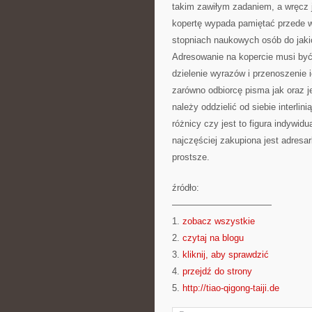
takim zawiłym zadaniem, a wręcz 
kopertę wypada pamiętać przede w
stopniach naukowych osób do jakic
Adresowanie na kopercie musi być 
dzielenie wyrazów i przenoszenie 
zarówno odbiorcę pisma jak oraz je
należy oddzielić od siebie interli
różnicy czy jest to figura indywidu
najczęściej zakupiona jest adresar
prostsze.
źródło:
———————————
1.
zobacz wszystkie
2.
czytaj na blogu
3.
kliknij, aby sprawdzić
4.
przejdź do strony
5.
http://tiao-qigong-taiji.de