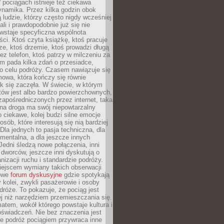
pociągach istnieje też ciekawa
ynamika. Przez kilka godzin obok
ą ludzie, którzy często nigdy wcześniej
ali i prawdopodobnie już się nie
wstaje specyficzna wspólnota
i. Ktoś czyta książkę, ktoś pracuje
e, ktoś drzemie, ktoś prowadzi długą
z telefon, ktoś patrzy w milczeniu za
m pada kilka zdań o przesiadce,
o celu podróży. Czasem nawiązuje się
owa, która kończy się równie
jak się zaczęła. W świecie, w którym
tów jest albo bardzo powierzchownych,
zapośredniczonych przez internet, taka
na droga ma swój niepowtarzalny
o ciekawe, kolej budzi silne emocje
sób, które interesują się nią bardziej
la jednych to pasja techniczna, dla
mentalna, a dla jeszcze innych
Jedni śledzą nowe połączenia, inni
i i dworców, jeszcze inni dyskutują o
anizacji ruchu i standardzie podróży.
iejscem wymiany takich obserwacji
towe
forum dyskusyjne
gdzie spotykają
y kolei, zwykli pasażerowie i osoby
dróże. To pokazuje, że pociąg jest
j niż narzędziem przemieszczania się.
matem, wokół którego powstaje kultura i
świadczeń. Nie bez znaczenia jest
że podróż pociągiem przywraca inne