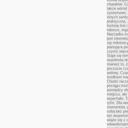
charakter. C
także wśród o
systemowo. D
innych senty
praktyczna. 
historię lini
taborze, org
Nierzadko m
jest interne
się miłośnic
planujące po
czymś więce
Staje się te
wspólnota do
również to, 
poczucie cza
wolniej. Cz
środkiem tra
Chodzi racze
pociągu moż
pomiędzy obo
miejscu, ale 
wyjechało. T
rytm. Dla wie
momentów, g
sobą bez pre
też wspomnie
wiąże się z
odwiedzinami