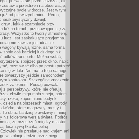
ego: pozwala się przemieszczać, ale
 zostawia przestrzeń na obserwację,
wyczajne bycie w drodze. Jest w tym
 już od pierwszych minut. Peron,
 charakterystyczny dźwięk
rzwi, lekkie szarpnięcie przy
tm kół na torach, przesuwające się za
brazy. Wszystko to tworzy atmosferę,
elu ludzi jest zaskakująco przyjemna.
pociąg nie zawsze jest idealnie
 a wagony bywają różne, sama forma
 sobie coś bardziej ludzkiego niż
 środków transportu. Można wstać,
korytarzem, spojrzeć przez okno, napić
ytać, rozmawiać albo po prostu patrzeć
ce się widoki. Nie ma tu tego samego
tóre towarzyszy jeździe samochodem
owym kontrolom. Szczególne znaczenie
widok za oknem. Pociąg pozwala
j z perspektywy, której nie oferują
Przez chwilę miga mała stacja, potem
lasy, rzekę, zapomniane budynki
, osiedla na obrzeżach miast, ogrody
odwórka, stare magazyny, mosty i
. To obraz bardziej prawdziwy i mniej
 niż folderowa wersja świata. Podróż
omina, że przestrzeń między miastami
tką, lecz żywą tkanką pełną
Człowiek nie przelatuje nad krajem ani
 go w izolacji. Jedzie przez niego