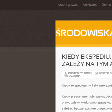
Archiwum
Doktor
Strona główna
ŚRODOWISK
KIEDY EKSPEDIU
ZALEŻY NA TYM 
POSTED BY ADMIN
POSTED ON 
WYŁĄCZONA
Kiedy ekspediujemy listy większo
Kiedy przesyłamy listy większośc
prawo zdziwi wielu osób zjawisko,
zależeć będzie szybkie uregulowani