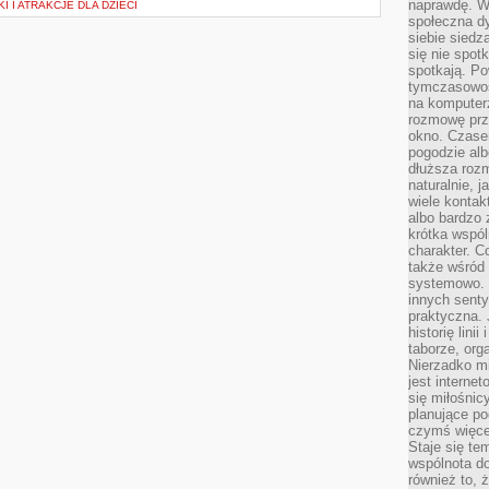
naprawdę. W 
I I ATRAKCJE DLA DZIECI
społeczna d
siebie siedz
się nie spotk
spotkają. Po
tymczasowośc
na komputerz
rozmowę prze
okno. Czase
pogodzie alb
dłuższa rozm
naturalnie, 
wiele kontak
albo bardzo 
krótka wspól
charakter. C
także wśród o
systemowo. D
innych senty
praktyczna. 
historię lini
taborze, org
Nierzadko m
jest interne
się miłośnic
planujące po
czymś więce
Staje się te
wspólnota do
również to, 