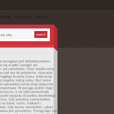
SCRIBE
FACEBOOK
TWITTER
e pociągiem jest doświadczeniem,
a się w pełni zastąpić ani
 ani samolotem. Choć współczesny
yczaił nas do pośpiechu, skracania
ciągłego liczenia czasu, kolej wciąż
zczególny rodzaj uroku. Być może
nie sprowadza samej drogi wyłącznie
ransportowej. W pociągu podróż staje
przeżycia, a nie tylko przeszkodą
 punkt wyjazdu od punktu docelowego.
óżnica. Gdy jedziemy samochodem,
 na trasie, ruchu, znakach i
twie. Gdy lecimy samolotem, całość
wana jest procedurze. Pociąg daje zaś