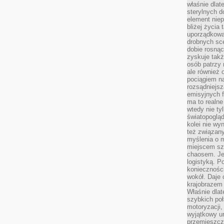
właśnie dlat
sterylnych 
element niep
bliżej życia 
uporządkowa
drobnych sce
dobie rosnąc
zyskuje tak
osób patrzy 
ale również 
pociągiem n
rozsądniejsz
emisyjnych f
ma to realne
wtedy nie ty
światopoglą
kolei nie wy
też związan
myślenia o m
miejscem sz
chaosem. Jes
logistyką. 
koniecznośc
wokół. Daje 
krajobrazem 
Właśnie dlat
szybkich poł
motoryzacji
wyjątkowy ur
przemieszcza