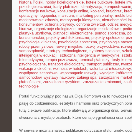
historia Polski
,
hobby kolekcjonerskie
,
hotele butikowe
,
hotele in
przedsiębiorczości
,
karty płatnicze
,
klimatyzacja
,
kompostowanie
konferencje naukowe
,
konsultacje online
,
kopiarki
,
krajobraz
,
kred
operacyjny
,
logopedia
,
manicure
,
marketing personalny
,
meble biu
monitorowanie zdrowia
,
motoryzacja klasyczna
,
nieruchomości in
konsumentów
,
ochrona przyrody
,
ochrona zwierząt
,
odzież medyc
biurowe
,
organizacje ekologiczne
,
organizacje młodzieżowe
,
pedic
plastyka użytkowa
,
płatności elektroniczne
,
pomoc społeczna
,
po
konsumenckie
,
projekty architektoniczne
,
projekty społeczne
,
prz
psychologia kliniczna
,
psychologia społeczna
,
psychologia stoso
roboty przemysłowe
,
rowery miejskie
,
rozwój przywództwa
,
rozwój
samorządność
,
startupy technologiczne
,
systemy socjalne
,
szkol
inteligencja w edukacji
,
sztuczna inteligencja w medycynie
,
sztuk
telemedycyna
,
terapia poznawcza
,
terminal płatniczy
,
testy kosm
psychologiczne
,
transport ekologiczny
,
transport publiczny
,
tworze
wakacje z dziećmi
,
wellness w hotelach
,
wolontariat młodzieżowy
współpraca zespołowa
,
wspomaganie rozwoju
,
wynajem krótkote
samochodów
,
wystawy naukowe
,
zabiegi spa
,
zarządzanie marke
płatnościami
,
zarządzanie ryzykiem
,
zarządzanie zmianami
,
zauf
technologie
Portal funkcjonujący pod nazwą Olga Komorowska to nowoczesna 
pasję do codzienności, estetyki i harmonii oraz praktycznych por
tutaj ciekawe publikacje, które ułatwiają w organizacji dnia. Serwi
stworzona z myślą o osobach, które cenią oryginalności oraz spo
W serwisie można znaleźć publikacje dotyczące stylu, urody, co