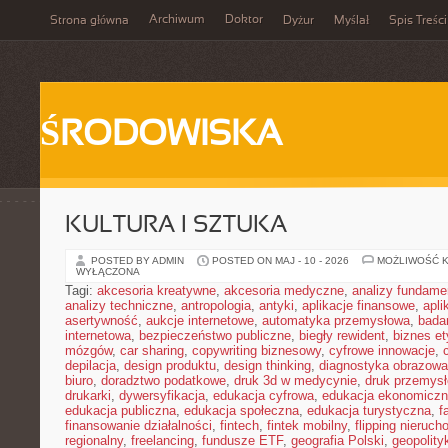
Archiwum
Doktor
Strona główna
Dyżur
Myślał
Spis Treści
ŚRODOWISKA
KULTURA I SZTUKA
POSTED BY ADMIN
POSTED ON MAJ - 10 - 2026
MOŻLIWOŚĆ 
WYŁĄCZONA
Tagi:
akcesoria kreatywne
,
akcesoria medyczne
,
analizy fundame
analizy techniczne
,
antropologia
,
antyki
,
aplikacje finansowe
,
apli
asertywność
,
aukcje internetowe
,
automatyka przemysłowa
,
bada
internetowa
,
bezpieczeństwo publiczne
,
biegły rewident
,
biznes e
mózgów
,
car sharing
,
copywriting biznesowy
,
cyfrowe innowacje
,
depilacja
,
design produktu
,
design thinking
,
diagnostyka obrazowa
biuro
,
doradztwo podatkowe
,
druk 3d w medycynie
,
druk przemys
drukarki
,
dywersyfikacja
,
edukacja cyfrowa
,
edukacja ekonomicz
edukacja publiczna
,
edukacja społeczna
,
edukacja turystyczna
,
f
finansowanie działalności
,
fintech
,
fintek mobilny
,
flipping nieruc
regionalny
,
freelancing
,
fundusze ETF
,
geografia Polski
,
geopolity