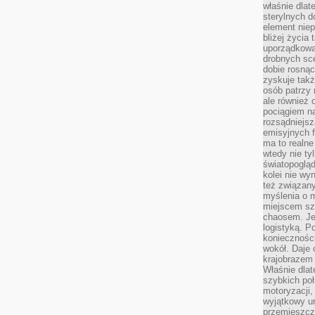
właśnie dlat
sterylnych 
element niep
bliżej życia 
uporządkowa
drobnych sce
dobie rosnąc
zyskuje tak
osób patrzy 
ale również 
pociągiem n
rozsądniejsz
emisyjnych f
ma to realne
wtedy nie ty
światopoglą
kolei nie wy
też związan
myślenia o m
miejscem sz
chaosem. Jes
logistyką. 
koniecznośc
wokół. Daje 
krajobrazem 
Właśnie dlat
szybkich poł
motoryzacji
wyjątkowy ur
przemieszcza