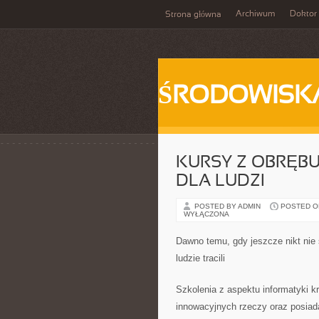
Archiwum
Doktor
Strona główna
ŚRODOWISK
KURSY Z OBRĘB
DLA LUDZI
POSTED BY ADMIN
POSTED ON 
WYŁĄCZONA
Dawno temu, gdy jeszcze nikt nie s
ludzie tracili
Szkolenia z aspektu informatyki k
innowacyjnych rzeczy oraz posiada