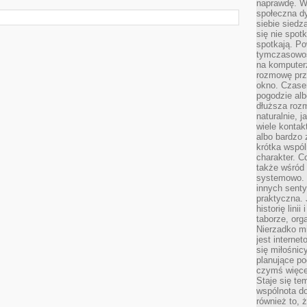
naprawdę. W 
społeczna d
siebie siedz
się nie spotk
spotkają. Po
tymczasowośc
na komputerz
rozmowę prze
okno. Czase
pogodzie alb
dłuższa rozm
naturalnie, 
wiele kontak
albo bardzo 
krótka wspól
charakter. C
także wśród o
systemowo. D
innych senty
praktyczna. 
historię lini
taborze, org
Nierzadko m
jest interne
się miłośnic
planujące po
czymś więce
Staje się te
wspólnota do
również to, 