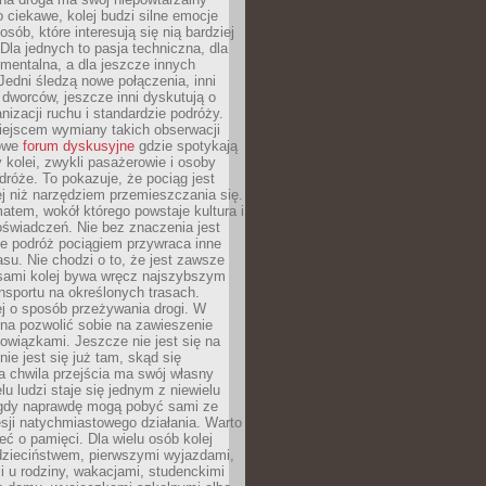
o ciekawe, kolej budzi silne emocje
sób, które interesują się nią bardziej
la jednych to pasja techniczna, dla
mentalna, a dla jeszcze innych
Jedni śledzą nowe połączenia, inni
i i dworców, jeszcze inni dyskutują o
anizacji ruchu i standardzie podróży.
iejscem wymiany takich obserwacji
towe
forum dyskusyjne
gdzie spotykają
y kolei, zwykli pasażerowie i osoby
dróże. To pokazuje, że pociąg jest
j niż narzędziem przemieszczania się.
matem, wokół którego powstaje kultura i
świadczeń. Nie bez znaczenia jest
że podróż pociągiem przywraca inne
su. Nie chodzi o to, że jest zawsze
asami kolej bywa wręcz najszybszym
nsportu na określonych trasach.
j o sposób przeżywania drogi. W
na pozwolić sobie na zawieszenie
wiązkami. Jeszcze nie jest się na
nie jest się już tam, skąd się
a chwila przejścia ma swój własny
lu ludzi staje się jednym z niewielu
dy naprawdę mogą pobyć sami ze
sji natychmiastowego działania. Warto
ć o pamięci. Dla wielu osób kolej
 dzieciństwem, pierwszymi wyjazdami,
 u rodziny, wakacjami, studenckimi