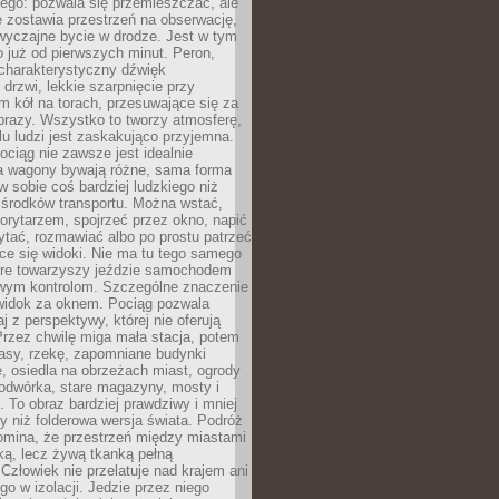
ego: pozwala się przemieszczać, ale
 zostawia przestrzeń na obserwację,
wyczajne bycie w drodze. Jest w tym
 już od pierwszych minut. Peron,
 charakterystyczny dźwięk
rzwi, lekkie szarpnięcie przy
tm kół na torach, przesuwające się za
brazy. Wszystko to tworzy atmosferę,
elu ludzi jest zaskakująco przyjemna.
pociąg nie zawsze jest idealnie
 a wagony bywają różne, sama forma
 sobie coś bardziej ludzkiego niż
 środków transportu. Można wstać,
korytarzem, spojrzeć przez okno, napić
ytać, rozmawiać albo po prostu patrzeć
ce się widoki. Nie ma tu tego samego
tóre towarzyszy jeździe samochodem
owym kontrolom. Szczególne znaczenie
widok za oknem. Pociąg pozwala
j z perspektywy, której nie oferują
Przez chwilę miga mała stacja, potem
lasy, rzekę, zapomniane budynki
, osiedla na obrzeżach miast, ogrody
odwórka, stare magazyny, mosty i
. To obraz bardziej prawdziwy i mniej
 niż folderowa wersja świata. Podróż
omina, że przestrzeń między miastami
tką, lecz żywą tkanką pełną
Człowiek nie przelatuje nad krajem ani
 go w izolacji. Jedzie przez niego