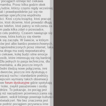
pociągach istnieje też ciekawa
ynamika. Przez kilka godzin obok
ą ludzie, którzy często nigdy wcześniej
ali i prawdopodobnie już się nie
wstaje specyficzna wspólnota
i. Ktoś czyta książkę, ktoś pracuje
e, ktoś drzemie, ktoś prowadzi długą
z telefon, ktoś patrzy w milczeniu za
m pada kilka zdań o przesiadce,
o celu podróży. Czasem nawiązuje się
owa, która kończy się równie
jak się zaczęła. W świecie, w którym
tów jest albo bardzo powierzchownych,
zapośredniczonych przez internet, taka
na droga ma swój niepowtarzalny
o ciekawe, kolej budzi silne emocje
sób, które interesują się nią bardziej
la jednych to pasja techniczna, dla
mentalna, a dla jeszcze innych
Jedni śledzą nowe połączenia, inni
i i dworców, jeszcze inni dyskutują o
anizacji ruchu i standardzie podróży.
iejscem wymiany takich obserwacji
towe
forum dyskusyjne
gdzie spotykają
y kolei, zwykli pasażerowie i osoby
dróże. To pokazuje, że pociąg jest
j niż narzędziem przemieszczania się.
matem, wokół którego powstaje kultura i
świadczeń. Nie bez znaczenia jest
że podróż pociągiem przywraca inne