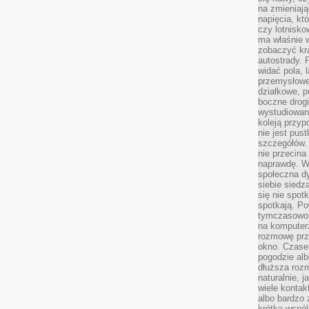
na zmieniają
napięcia, k
czy lotnisk
ma właśnie 
zobaczyć kra
autostrady. 
widać pola, 
przemysłowe
działkowe, p
boczne drogi
wystudiowany
koleją przyp
nie jest pus
szczegółów. 
nie przecina
naprawdę. W 
społeczna d
siebie siedz
się nie spotk
spotkają. Po
tymczasowośc
na komputerz
rozmowę prze
okno. Czase
pogodzie alb
dłuższa rozm
naturalnie, 
wiele kontak
albo bardzo 
krótka wspól