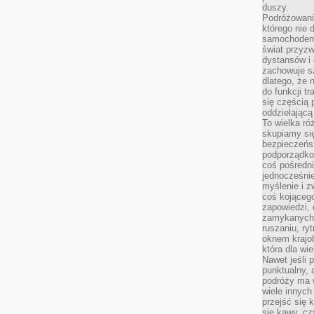
duszy.
Podróżowani
którego nie d
samochodem,
świat przyzw
dystansów i 
zachowuje s
dlatego, że 
do funkcji t
się częścią 
oddzielającą
To wielka r
skupiamy się
bezpieczeńs
podporządko
coś pośredni
jednocześnie
myślenie i z
coś kojącego
zapowiedzi,
zamykanych d
ruszaniu, ry
oknem krajo
która dla wi
Nawet jeśli 
punktualny,
podróży ma w
wiele innych
przejść się 
się kawy, cz