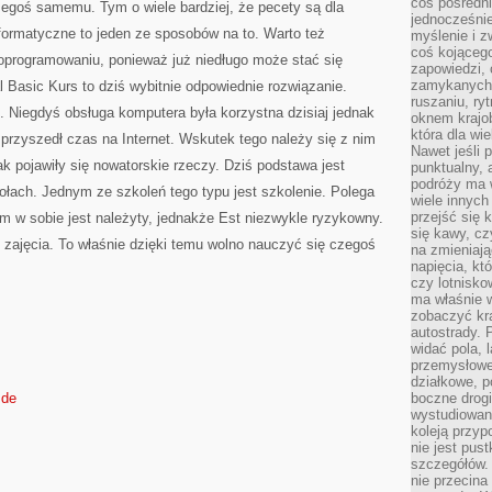
coś pośredni
czegoś samemu. Tym o wiele bardziej, że pecety są dla
jednocześnie
formatyczne to jeden ze sposobów na to. Warto też
myślenie i z
coś kojącego
oprogramowaniu, ponieważ już niedługo może stać się
zapowiedzi,
zamykanych d
l Basic Kurs to dziś wybitnie odpowiednie rozwiązanie.
ruszaniu, ry
 Niegdyś obsługa komputera była korzystna dzisiaj jednak
oknem krajo
która dla wi
przyszedł czas na Internet. Wskutek tego należy się z nim
Nawet jeśli 
ak pojawiły się nowatorskie rzeczy. Dziś podstawa jest
punktualny,
podróży ma w
łach. Jednym ze szkoleń tego typu jest szkolenie. Polega
wiele innych
przejść się 
sam w sobie jest należyty, jednakże Est niezwykle ryzykowny.
się kawy, cz
 zajęcia. To właśnie dzięki temu wolno nauczyć się czegoś
na zmieniają
napięcia, k
czy lotnisk
ma właśnie 
zobaczyć kra
autostrady. 
widać pola, 
przemysłowe
działkowe, p
.de
boczne drogi
wystudiowany
koleją przyp
nie jest pus
szczegółów. 
nie przecina