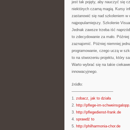
jest tak pojęty, aby nauczyć się 
niektórych czarną magią. Kursy in
zastanowić się nad szkoleniem w 
najpopularniejszy. Szkolenie Visua
Jednak zawsze trzeba iść naprzód.
to zdecydowanie za mało. Później 
zaznajomić. Później niemniej jedn
programowanie, czego uczą w szko
to na stworzeniu projektu, który 
Warto wybrać się na takie ciekawe
innowacyjnego.
źródło:
———————————
1.
zobacz, jak to działa
2.
http://pflege-im-schweinsgalopp
3.
http://pflegedienst-frank.de
4.
sprawdź to
5.
http://philharmonia-chor.de