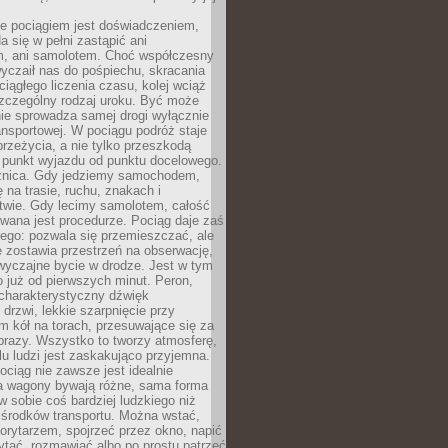
e pociągiem jest doświadczeniem,
a się w pełni zastąpić ani
 ani samolotem. Choć współczesny
yczaił nas do pośpiechu, skracania
ciągłego liczenia czasu, kolej wciąż
zczególny rodzaj uroku. Być może
nie sprowadza samej drogi wyłącznie
ransportowej. W pociągu podróż staje
przeżycia, a nie tylko przeszkodą
 punkt wyjazdu od punktu docelowego.
óżnica. Gdy jedziemy samochodem,
 na trasie, ruchu, znakach i
twie. Gdy lecimy samolotem, całość
wana jest procedurze. Pociąg daje zaś
ego: pozwala się przemieszczać, ale
 zostawia przestrzeń na obserwację,
wyczajne bycie w drodze. Jest w tym
 już od pierwszych minut. Peron,
 charakterystyczny dźwięk
rzwi, lekkie szarpnięcie przy
tm kół na torach, przesuwające się za
brazy. Wszystko to tworzy atmosferę,
elu ludzi jest zaskakująco przyjemna.
pociąg nie zawsze jest idealnie
 a wagony bywają różne, sama forma
 sobie coś bardziej ludzkiego niż
 środków transportu. Można wstać,
korytarzem, spojrzeć przez okno, napić
ytać, rozmawiać albo po prostu patrzeć