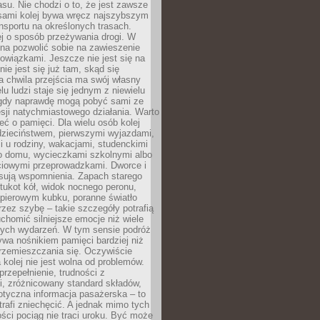
su. Nie chodzi o to, że jest zawsze
asami kolej bywa wręcz najszybszym
nsportu na określonych trasach.
j o sposób przeżywania drogi. W
na pozwolić sobie na zawieszenie
wiązkami. Jeszcze nie jest się na
nie jest się już tam, skąd się
a chwila przejścia ma swój własny
lu ludzi staje się jednym z niewielu
dy naprawdę mogą pobyć sami ze
sji natychmiastowego działania. Warto
ć o pamięci. Dla wielu osób kolej
 dzieciństwem, pierwszymi wyjazdami,
 u rodziny, wakacjami, studenckimi
o domu, wycieczkami szkolnymi albo
iowymi przeprowadzkami. Dworce i
sują wspomnienia. Zapach starego
stukot kół, widok nocnego peronu,
apierowym kubku, poranne światło
zez szybę – takie szczegóły potrafią
uchomić silniejsze emocje niż wiele
nych wydarzeń. W tym sensie podróż
wa nośnikiem pamięci bardziej niż
rzemieszczania się. Oczywiście
kolej nie jest wolna od problemów.
przepełnienie, trudności z
i, zróżnicowany standard składów,
tyczna informacja pasażerska – to
rafi zniechęcić. A jednak mimo tych
ści pociąg nie traci uroku. Być może