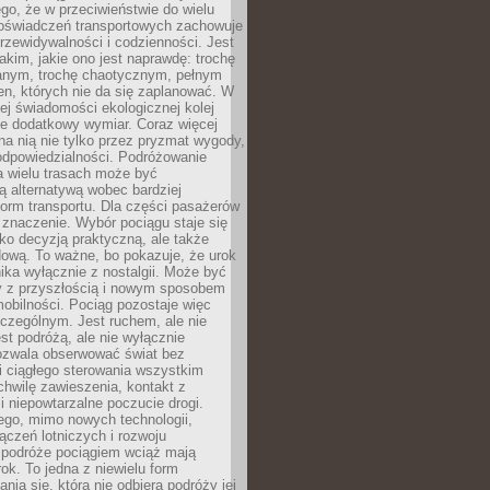
ego, że w przeciwieństwie do wielu
doświadczeń transportowych zachowuje
rzewidywalności i codzienności. Jest
takim, jakie ono jest naprawdę: trochę
nym, trochę chaotycznym, pełnym
n, których nie da się zaplanować. W
ej świadomości ekologicznej kolej
że dodatkowy wymiar. Coraz więcej
na nią nie tylko przez pryzmat wygody,
odpowiedzialności. Podróżowanie
a wielu trasach może być
ą alternatywą wobec bardziej
orm transportu. Dla części pasażerów
 znaczenie. Wybór pociągu staje się
lko decyzją praktyczną, ale także
dową. To ważne, bo pokazuje, że urok
nika wyłącznie z nostalgii. Może być
y z przyszłością i nowym sposobem
obilności. Pociąg pozostaje więc
czególnym. Jest ruchem, ale nie
t podróżą, ale nie wyłącznie
Pozwala obserwować świat bez
i ciągłego sterowania wszystkim
chwilę zawieszenia, kontakt z
i niepowtarzalne poczucie drogi.
ego, mimo nowych technologii,
ączeń lotniczych i rozwoju
, podróże pociągiem wciąż mają
ok. To jedna z niewielu form
nia się, która nie odbiera podróży jej