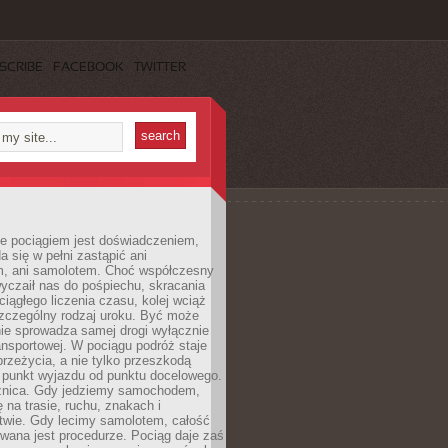
SCRIBE
FACEBOOK
TWITTER
e pociągiem jest doświadczeniem,
a się w pełni zastąpić ani
 ani samolotem. Choć współczesny
yczaił nas do pośpiechu, skracania
ciągłego liczenia czasu, kolej wciąż
zczególny rodzaj uroku. Być może
nie sprowadza samej drogi wyłącznie
ransportowej. W pociągu podróż staje
przeżycia, a nie tylko przeszkodą
 punkt wyjazdu od punktu docelowego.
óżnica. Gdy jedziemy samochodem,
 na trasie, ruchu, znakach i
twie. Gdy lecimy samolotem, całość
wana jest procedurze. Pociąg daje zaś