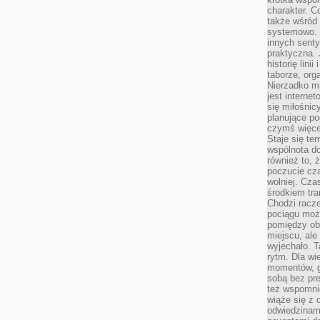
charakter. C
także wśród o
systemowo. D
innych senty
praktyczna. 
historię lini
taborze, org
Nierzadko m
jest interne
się miłośnic
planujące po
czymś więce
Staje się te
wspólnota do
również to, 
poczucie cza
wolniej. Cz
środkiem tra
Chodzi racze
pociągu moż
pomiędzy obo
miejscu, ale 
wyjechało. T
rytm. Dla wie
momentów, g
sobą bez pre
też wspomnie
wiąże się z
odwiedzinami