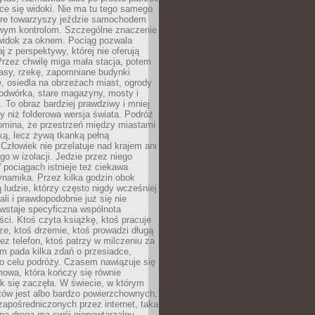
ce się widoki. Nie ma tu tego samego
tóre towarzyszy jeździe samochodem
owym kontrolom. Szczególne znaczenie
widok za oknem. Pociąg pozwala
j z perspektywy, której nie oferują
Przez chwilę miga mała stacja, potem
lasy, rzekę, zapomniane budynki
, osiedla na obrzeżach miast, ogrody
odwórka, stare magazyny, mosty i
. To obraz bardziej prawdziwy i mniej
 niż folderowa wersja świata. Podróż
omina, że przestrzeń między miastami
tką, lecz żywą tkanką pełną
Człowiek nie przelatuje nad krajem ani
 go w izolacji. Jedzie przez niego
pociągach istnieje też ciekawa
ynamika. Przez kilka godzin obok
ą ludzie, którzy często nigdy wcześniej
ali i prawdopodobnie już się nie
wstaje specyficzna wspólnota
i. Ktoś czyta książkę, ktoś pracuje
e, ktoś drzemie, ktoś prowadzi długą
z telefon, ktoś patrzy w milczeniu za
m pada kilka zdań o przesiadce,
o celu podróży. Czasem nawiązuje się
owa, która kończy się równie
jak się zaczęła. W świecie, w którym
tów jest albo bardzo powierzchownych,
zapośredniczonych przez internet, taka
na droga ma swój niepowtarzalny