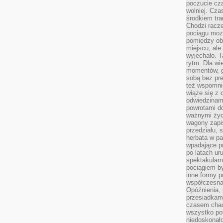
poczucie cza
wolniej. Cz
środkiem tra
Chodzi racze
pociągu moż
pomiędzy obo
miejscu, ale 
wyjechało. T
rytm. Dla wie
momentów, g
sobą bez pre
też wspomnie
wiąże się z
odwiedzinami
powrotami d
ważnymi życ
wagony zapi
przedziału, 
herbata w p
wpadające pr
po latach ur
spektakular
pociągiem by
inne formy p
współczesna 
Opóźnienia, 
przesiadkam
czasem chao
wszystko pot
niedoskonało