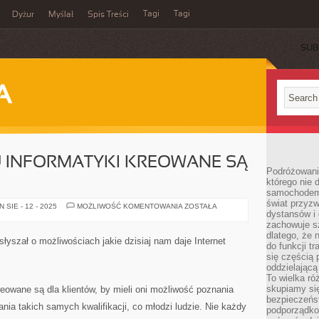
Tagi
Tagi
Dyżur
Myślał
Spis Treści
SUB
A
U INFORMATYKI KREOWANE SĄ
Podróżowani
którego nie d
samochodem,
świat przyzw
KURSY
SIE - 12 - 2025
MOŻLIWOŚĆ KOMENTOWANIA
ZOSTAŁA
dystansów i 
Z
OBRĘBU
zachowuje s
INFORMATYKI
dlatego, że 
KREOWANE
łyszał o możliwościach jakie dzisiaj nam daje Internet
SĄ
do funkcji t
DLA
się częścią 
LUDZI
oddzielającą
To wielka r
skupiamy się
reowane są dla klientów, by mieli oni możliwość poznania
bezpieczeńs
nia takich samych kwalifikacji, co młodzi ludzie. Nie każdy
podporządko