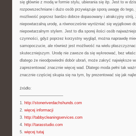
się głównie z modą w formie stylu, ubierania się itp. Jest to w d
rozpowszechniane i dużo osób przywiązuje sporą uwagę do tego, ja
możliwość poprzez bardzo dobrze dopasowany i atrakcyjny strój
niepowtarzalną urodę, a równocześnie wyróżniać się wyjątkowo d
niepowtarzalnym stylem. Jest to dla sporej ilości osób najważnie
czynności, gdyż poprzez korzystny wygląd, można naprawdę mie
samopoczucie, ale również jest możliwość na wielu płaszczyzna
skuteczniejszym. Urodę nie zawsze da się wykreować, bez właściw
dlatego że nieodpowiedni dobór ubrań, może zakryć największe wa
zaprezentować znacznie więcej wad. Dlatego moda pełni tak ważną
znacznie częściej skupia się na tym, by prezentować się jak najle
źródło:
———————————
1.
http://stoneriverdachshunds.com
2.
więcej informacji
3.
http://tabbycleaningservices.com
4.
http://tarasstudio.com
5.
więcej tutaj