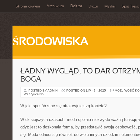
Archiwum
Doktor
Strona główna
Dyżur
Myślał
Spis Treści
ŚRODOWISKA
ŁADNY WYGLĄD, TO DAR OTRZY
BOGA
POSTED BY ADMIN
POSTED ON LIP - 7 - 2025
MOŻLIWOŚĆ K
WYŁĄCZONA
W jaki sposób stać się atrakcyjniejszą kobietą?
W dzisiejszych czasach, moda spełnia niezwykle ważną funkcję 
gdyż jest to doskonała forma, by przedstawić swoją osobowość, pr
się. Moda odnosi się również do wielu innych dziedzin i elementów