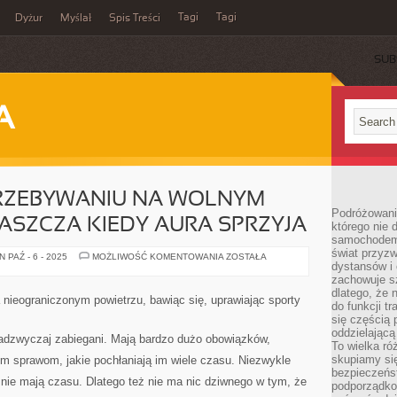
Tagi
Tagi
Dyżur
Myślał
Spis Treści
SUB
A
PRZEBYWANIU NA WOLNYM
Podróżowani
ASZCZA KIEDY AURA SPRZYJA
którego nie d
samochodem,
świat przyzw
LATO
 PAŹ - 6 - 2025
MOŻLIWOŚĆ KOMENTOWANIA
ZOSTAŁA
dystansów i 
SPRZYJA
PRZEBYWANIU
zachowuje s
NA
dlatego, że 
WOLNYM
 nieograniczonym powietrzu, bawiąc się, uprawiając sporty
POWIETRZU,
do funkcji t
ZWŁASZCZA
się częścią 
KIEDY
oddzielającą
AURA
nadzwyczaj zabiegani. Mają bardzo dużo obowiązków,
SPRZYJA
To wielka r
skupiamy się
nym sprawom, jakie pochłaniają im wiele czasu. Niezwykle
bezpieczeńs
c nie mają czasu. Dlatego też nie ma nic dziwnego w tym, że
podporządko