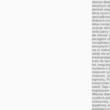
właśnie dlat
sterylnych 
element niep
bliżej życia 
uporządkowa
drobnych sce
dobie rosnąc
zyskuje tak
osób patrzy 
ale również 
pociągiem n
rozsądniejsz
emisyjnych f
ma to realne
wtedy nie ty
światopoglą
kolei nie wy
też związan
myślenia o m
miejscem sz
chaosem. Jes
logistyką. 
koniecznośc
wokół. Daje 
krajobrazem 
Właśnie dlat
szybkich poł
motoryzacji
wyjątkowy ur
przemieszcza