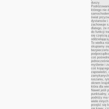
duszy.
Podróżowani
którego nie d
samochodem,
świat przyzw
dystansów i 
zachowuje s
dlatego, że 
do funkcji t
się częścią 
oddzielającą
To wielka r
skupiamy się
bezpieczeńs
podporządko
coś pośredni
jednocześnie
myślenie i z
coś kojącego
zapowiedzi,
zamykanych d
ruszaniu, ry
oknem krajo
która dla wi
Nawet jeśli 
punktualny,
podróży ma w
wiele innych
przejść się 
się kawy, cz