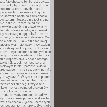
su. Nie chodzi o to, że jest zawsze
asami kolej bywa wręcz najszybszym
nsportu na określonych trasach.
j o sposób przeżywania drogi. W
na pozwolić sobie na zawieszenie
wiązkami. Jeszcze nie jest się na
nie jest się już tam, skąd się
a chwila przejścia ma swój własny
lu ludzi staje się jednym z niewielu
dy naprawdę mogą pobyć sami ze
sji natychmiastowego działania. Warto
ć o pamięci. Dla wielu osób kolej
 dzieciństwem, pierwszymi wyjazdami,
 u rodziny, wakacjami, studenckimi
o domu, wycieczkami szkolnymi albo
iowymi przeprowadzkami. Dworce i
sują wspomnienia. Zapach starego
stukot kół, widok nocnego peronu,
apierowym kubku, poranne światło
zez szybę – takie szczegóły potrafią
uchomić silniejsze emocje niż wiele
nych wydarzeń. W tym sensie podróż
wa nośnikiem pamięci bardziej niż
rzemieszczania się. Oczywiście
kolej nie jest wolna od problemów.
przepełnienie, trudności z
i, zróżnicowany standard składów,
tyczna informacja pasażerska – to
rafi zniechęcić. A jednak mimo tych
ści pociąg nie traci uroku. Być może