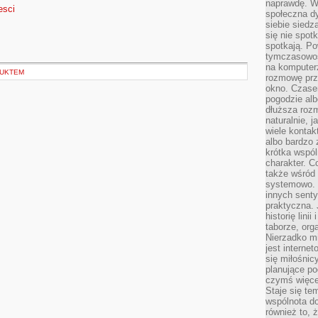
naprawdę. W 
esci
społeczna d
siebie siedz
się nie spotk
spotkają. Po
tymczasowośc
na komputerz
DUKTEM
rozmowę prze
okno. Czase
pogodzie alb
dłuższa rozm
naturalnie, 
wiele kontak
albo bardzo 
krótka wspól
charakter. C
także wśród o
systemowo. D
innych senty
praktyczna. 
historię lini
taborze, org
Nierzadko m
jest interne
się miłośnic
planujące po
czymś więce
Staje się te
wspólnota do
również to, 