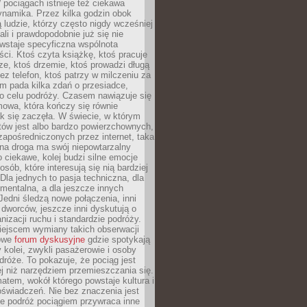
pociągach istnieje też ciekawa
ynamika. Przez kilka godzin obok
ą ludzie, którzy często nigdy wcześniej
ali i prawdopodobnie już się nie
wstaje specyficzna wspólnota
i. Ktoś czyta książkę, ktoś pracuje
e, ktoś drzemie, ktoś prowadzi długą
z telefon, ktoś patrzy w milczeniu za
m pada kilka zdań o przesiadce,
o celu podróży. Czasem nawiązuje się
owa, która kończy się równie
jak się zaczęła. W świecie, w którym
tów jest albo bardzo powierzchownych,
zapośredniczonych przez internet, taka
na droga ma swój niepowtarzalny
o ciekawe, kolej budzi silne emocje
sób, które interesują się nią bardziej
la jednych to pasja techniczna, dla
mentalna, a dla jeszcze innych
Jedni śledzą nowe połączenia, inni
i i dworców, jeszcze inni dyskutują o
anizacji ruchu i standardzie podróży.
iejscem wymiany takich obserwacji
towe
forum dyskusyjne
gdzie spotykają
y kolei, zwykli pasażerowie i osoby
dróże. To pokazuje, że pociąg jest
j niż narzędziem przemieszczania się.
matem, wokół którego powstaje kultura i
świadczeń. Nie bez znaczenia jest
że podróż pociągiem przywraca inne