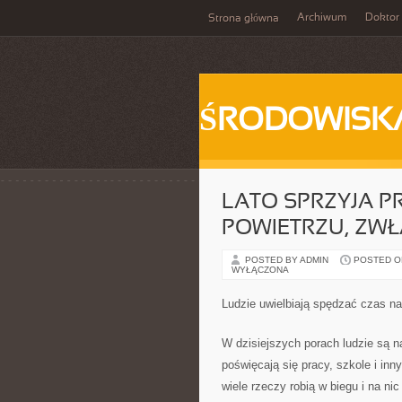
Archiwum
Doktor
Strona główna
ŚRODOWISK
LATO SPRZYJA 
POWIETRZU, ZWŁ
POSTED BY ADMIN
POSTED ON
WYŁĄCZONA
Ludzie uwielbiają spędzać czas na
W dzisiejszych porach ludzie są 
poświęcają się pracy, szkole i in
wiele rzeczy robią w biegu i na ni