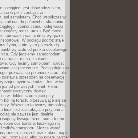
e pociągiem jest doświadczeniem,
a się w pełni zastąpić ani
 ani samolotem. Choć współczesny
yczaił nas do pośpiechu, skracania
ciągłego liczenia czasu, kolej wciąż
zczególny rodzaj uroku. Być może
nie sprowadza samej drogi wyłącznie
ransportowej. W pociągu podróż staje
przeżycia, a nie tylko przeszkodą
 punkt wyjazdu od punktu docelowego.
óżnica. Gdy jedziemy samochodem,
 na trasie, ruchu, znakach i
twie. Gdy lecimy samolotem, całość
wana jest procedurze. Pociąg daje zaś
ego: pozwala się przemieszczać, ale
 zostawia przestrzeń na obserwację,
wyczajne bycie w drodze. Jest w tym
 już od pierwszych minut. Peron,
 charakterystyczny dźwięk
rzwi, lekkie szarpnięcie przy
tm kół na torach, przesuwające się za
brazy. Wszystko to tworzy atmosferę,
elu ludzi jest zaskakująco przyjemna.
pociąg nie zawsze jest idealnie
 a wagony bywają różne, sama forma
 sobie coś bardziej ludzkiego niż
 środków transportu. Można wstać,
korytarzem, spojrzeć przez okno, napić
ytać, rozmawiać albo po prostu patrzeć