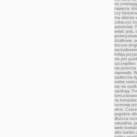
na zmieniają
napięcia, k
czy lotnisk
ma właśnie 
zobaczyć kra
autostrady. 
widać pola, 
przemysłowe
działkowe, p
boczne drogi
wystudiowany
koleją przyp
nie jest pus
szczegółów. 
nie przecina
naprawdę. W 
społeczna d
siebie siedz
się nie spotk
spotkają. Po
tymczasowośc
na komputerz
rozmowę prze
okno. Czase
pogodzie alb
dłuższa rozm
naturalnie, 
wiele kontak
albo bardzo 
krótka wspól