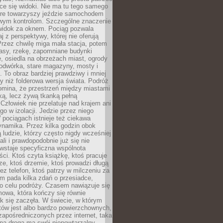
ce się widoki. Nie ma tu tego samego
tóre towarzyszy jeździe samochodem
owym kontrolom. Szczególne znaczenie
widok za oknem. Pociąg pozwala
j z perspektywy, której nie oferują
Przez chwilę miga mała stacja, potem
lasy, rzekę, zapomniane budynki
, osiedla na obrzeżach miast, ogrody
odwórka, stare magazyny, mosty i
. To obraz bardziej prawdziwy i mniej
 niż folderowa wersja świata. Podróż
omina, że przestrzeń między miastami
tką, lecz żywą tkanką pełną
Człowiek nie przelatuje nad krajem ani
 go w izolacji. Jedzie przez niego
pociągach istnieje też ciekawa
ynamika. Przez kilka godzin obok
ą ludzie, którzy często nigdy wcześniej
ali i prawdopodobnie już się nie
wstaje specyficzna wspólnota
i. Ktoś czyta książkę, ktoś pracuje
e, ktoś drzemie, ktoś prowadzi długą
z telefon, ktoś patrzy w milczeniu za
m pada kilka zdań o przesiadce,
o celu podróży. Czasem nawiązuje się
owa, która kończy się równie
jak się zaczęła. W świecie, w którym
tów jest albo bardzo powierzchownych,
zapośredniczonych przez internet, taka
na droga ma swój niepowtarzalny