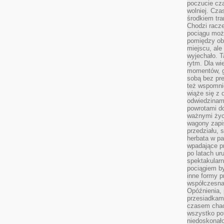
poczucie cza
wolniej. Cz
środkiem tra
Chodzi racze
pociągu moż
pomiędzy obo
miejscu, ale 
wyjechało. T
rytm. Dla wie
momentów, g
sobą bez pre
też wspomnie
wiąże się z
odwiedzinami
powrotami d
ważnymi życ
wagony zapi
przedziału, 
herbata w p
wpadające pr
po latach ur
spektakular
pociągiem by
inne formy p
współczesna 
Opóźnienia, 
przesiadkam
czasem chao
wszystko pot
niedoskonało