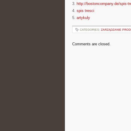
3.
http://bostoncompany.de/spis-tr
4.
spis tresci
5.
artykuly
CATEGORIES:
ZARZĄDZANIE PRO
Comments are closed.