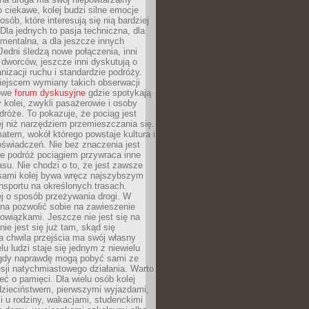
o ciekawe, kolej budzi silne emocje
sób, które interesują się nią bardziej
la jednych to pasja techniczna, dla
mentalna, a dla jeszcze innych
Jedni śledzą nowe połączenia, inni
i i dworców, jeszcze inni dyskutują o
anizacji ruchu i standardzie podróży.
iejscem wymiany takich obserwacji
towe
forum dyskusyjne
gdzie spotykają
y kolei, zwykli pasażerowie i osoby
dróże. To pokazuje, że pociąg jest
j niż narzędziem przemieszczania się.
matem, wokół którego powstaje kultura i
świadczeń. Nie bez znaczenia jest
że podróż pociągiem przywraca inne
su. Nie chodzi o to, że jest zawsze
asami kolej bywa wręcz najszybszym
nsportu na określonych trasach.
j o sposób przeżywania drogi. W
na pozwolić sobie na zawieszenie
wiązkami. Jeszcze nie jest się na
nie jest się już tam, skąd się
a chwila przejścia ma swój własny
lu ludzi staje się jednym z niewielu
dy naprawdę mogą pobyć sami ze
sji natychmiastowego działania. Warto
ć o pamięci. Dla wielu osób kolej
 dzieciństwem, pierwszymi wyjazdami,
 u rodziny, wakacjami, studenckimi