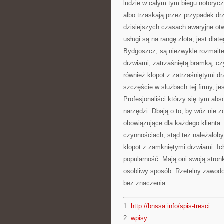
ludzie w całym tym biegu notorycz
albo trzaskają przez przypadek d
dzisiejszych czasach awaryjne ot
usługi są na rangę złota, jest dla
Bydgoszcz, są niezwykle rozmaite
drzwiami, zatrzaśniętą bramką, c
również kłopot z zatrzaśniętymi 
szczęście w służbach tej firmy, j
Profesjonaliści którzy się tym abs
narzędzi. Dbają o to, by wóz nie z
obowiązujące dla każdego klienta. 
czynnościach, stąd też należałoby 
kłopot z zamkniętymi drzwiami. Ich
popularność. Mają oni swoją stronk
osobliwy sposób. Rzetelny zawodo
bez znaczenia.
1.
http://bnssa.info/spis-tresci
2.
wpisy