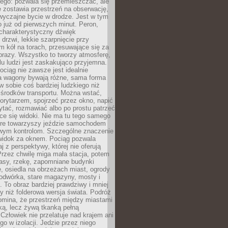
ego: pozwala się przemieszczać, ale
 zostawia przestrzeń na obserwację,
wyczajne bycie w drodze. Jest w tym
 już od pierwszych minut. Peron,
 charakterystyczny dźwięk
rzwi, lekkie szarpnięcie przy
tm kół na torach, przesuwające się za
brazy. Wszystko to tworzy atmosferę,
elu ludzi jest zaskakująco przyjemna.
pociąg nie zawsze jest idealnie
 a wagony bywają różne, sama forma
 sobie coś bardziej ludzkiego niż
 środków transportu. Można wstać,
korytarzem, spojrzeć przez okno, napić
ytać, rozmawiać albo po prostu patrzeć
ce się widoki. Nie ma tu tego samego
tóre towarzyszy jeździe samochodem
owym kontrolom. Szczególne znaczenie
widok za oknem. Pociąg pozwala
j z perspektywy, której nie oferują
Przez chwilę miga mała stacja, potem
lasy, rzekę, zapomniane budynki
, osiedla na obrzeżach miast, ogrody
odwórka, stare magazyny, mosty i
. To obraz bardziej prawdziwy i mniej
 niż folderowa wersja świata. Podróż
omina, że przestrzeń między miastami
tką, lecz żywą tkanką pełną
Człowiek nie przelatuje nad krajem ani
 go w izolacji. Jedzie przez niego