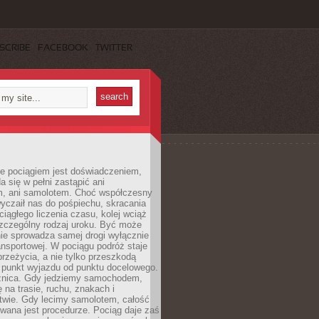
SCRIBE
FACEBOOK
TWITTER
e pociągiem jest doświadczeniem,
a się w pełni zastąpić ani
 ani samolotem. Choć współczesny
yczaił nas do pośpiechu, skracania
ciągłego liczenia czasu, kolej wciąż
zczególny rodzaj uroku. Być może
nie sprowadza samej drogi wyłącznie
ransportowej. W pociągu podróż staje
przeżycia, a nie tylko przeszkodą
 punkt wyjazdu od punktu docelowego.
óżnica. Gdy jedziemy samochodem,
 na trasie, ruchu, znakach i
twie. Gdy lecimy samolotem, całość
wana jest procedurze. Pociąg daje zaś