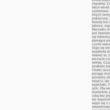
charakter. C
także wśród o
systemowo. D
innych senty
praktyczna. 
historię lini
taborze, org
Nierzadko m
jest interne
się miłośnic
planujące po
czymś więce
Staje się te
wspólnota do
również to, 
poczucie cza
wolniej. Cz
środkiem tra
Chodzi racze
pociągu moż
pomiędzy obo
miejscu, ale 
wyjechało. T
rytm. Dla wie
momentów, g
sobą bez pre
też wspomnie
wiąże się z
odwiedzinami