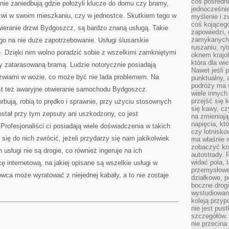
coś pośredni
nie zaniedbują gdzie położyli klucze do domu czy bramy,
jednocześnie
rzwi w swoim mieszkaniu, czy w jednostce. Skutkiem tego w
myślenie i z
coś kojącego
wieranie drzwi Bydgoszcz, są bardzo znaną usługą. Takie
zapowiedzi,
zamykanych d
tego na nie duże zapotrzebowanie. Usługi ślusarskie
ruszaniu, ry
. Dzięki nim wolno poradzić sobie z wszelkimi zamkniętymi
oknem krajo
która dla wi
zy zatarasowaną bramą. Ludzie notorycznie posiadają
Nawet jeśli 
drzwiami w wozie, co może być nie lada problemem. Na
punktualny,
podróży ma w
est też awaryjne otwieranie samochodu Bydgoszcz.
wiele innych
przejść się 
orbują, robią to prędko i sprawnie, przy użyciu stosownych
się kawy, cz
ostał przy tym zepsuty ani uszkodzony, co jest
na zmieniają
napięcia, k
Profesjonaliści ci posiadają wiele doświadczenia w takich
czy lotnisk
się do nich zwrócić, jeżeli przydarzy się nam jakikolwiek
ma właśnie 
zobaczyć kra
 usługi nie są drogie, co również ingeruje na ich
autostrady. 
widać pola, 
ę internetową, na jakiej opisane są wszelkie usługi w
przemysłowe
wca może wyratować z niejednej kabały, a to nie zostaje
działkowe, p
boczne drogi
wystudiowany
koleją przyp
nie jest pus
szczegółów. 
nie przecina