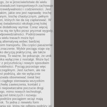
ego, że w przeciwieństwie do wielu
doświadczeń transportowych zachowuje
rzewidywalności i codzienności. Jest
takim, jakie ono jest naprawdę: trochę
nym, trochę chaotycznym, pełnym
n, których nie da się zaplanować. W
ej świadomości ekologicznej kolej
że dodatkowy wymiar. Coraz więcej
na nią nie tylko przez pryzmat wygody,
odpowiedzialności. Podróżowanie
a wielu trasach może być
ą alternatywą wobec bardziej
orm transportu. Dla części pasażerów
 znaczenie. Wybór pociągu staje się
lko decyzją praktyczną, ale także
dową. To ważne, bo pokazuje, że urok
nika wyłącznie z nostalgii. Może być
y z przyszłością i nowym sposobem
obilności. Pociąg pozostaje więc
czególnym. Jest ruchem, ale nie
t podróżą, ale nie wyłącznie
Pozwala obserwować świat bez
i ciągłego sterowania wszystkim
chwilę zawieszenia, kontakt z
i niepowtarzalne poczucie drogi.
ego, mimo nowych technologii,
ączeń lotniczych i rozwoju
, podróże pociągiem wciąż mają
ok. To jedna z niewielu form
nia się, która nie odbiera podróży jej