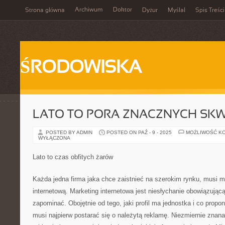
Archiwum
Doktor
Strona główna
Dyżur
Myślał
Spis Treści
ŚRODOWISKA
LATO TO PORA ZNACZNYCH S
POSTED BY ADMIN
POSTED ON PAŹ - 9 - 2025
MOŻLIWOŚĆ K
WYŁĄCZONA
Lato to czas obfitych żarów
Każda jedna firma jaka chce zaistnieć na szerokim rynku, musi m
internetową. Marketing internetowa jest niesłychanie obowiązującą
zapominać. Obojętnie od tego, jaki profil ma jednostka i co prop
musi najpierw postarać się o należytą reklamę. Niezmiernie znana