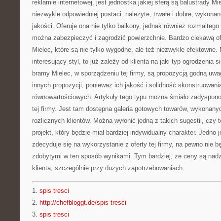
reklamie internetowej, jest jednostka jakiej sferą są balustrady Mie
niezwykle odpowiedniej postaci. należyte, trwałe i dobre, wykona
jakości. Oferuje ona nie tylko balkony, jednak również rozmaitego
można zabezpieczyć i zagrodzić powierzchnie. Bardzo ciekawą of
Mielec, które są nie tylko wygodne, ale też niezwykle efektowne
interesujący styl, to już zależy od klienta na jaki typ ogrodzenia 
bramy Mielec, w sporządzeniu tej firmy, są propozycją godną uwag
innych propozycji, ponieważ ich jakość i solidność skonstruowani
równowartościowych. Artykuły tego typu można śmiało zadysponow
tej firmy. Jest tam dostępna galeria gotowych towarów, wykonan
rozlicznych klientów. Można wyłonić jedną z takich sugestii, czy
projekt, który będzie miał bardziej indywidualny charakter. Jedno 
zdecyduje się na wykorzystanie z oferty tej firmy, na pewno nie 
zdobytymi w ten sposób wynikami. Tym bardziej, że ceny są nad
klienta, szczególnie przy dużych zapotrzebowaniach.
1.
spis tresci
2.
http://chefbloggt.de/spis-tresci
3.
spis tresci