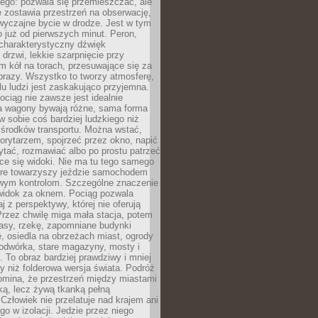
ego: pozwala się przemieszczać, ale
 zostawia przestrzeń na obserwację,
wyczajne bycie w drodze. Jest w tym
 już od pierwszych minut. Peron,
 charakterystyczny dźwięk
rzwi, lekkie szarpnięcie przy
tm kół na torach, przesuwające się za
brazy. Wszystko to tworzy atmosferę,
elu ludzi jest zaskakująco przyjemna.
pociąg nie zawsze jest idealnie
 a wagony bywają różne, sama forma
 sobie coś bardziej ludzkiego niż
 środków transportu. Można wstać,
korytarzem, spojrzeć przez okno, napić
ytać, rozmawiać albo po prostu patrzeć
ce się widoki. Nie ma tu tego samego
tóre towarzyszy jeździe samochodem
owym kontrolom. Szczególne znaczenie
widok za oknem. Pociąg pozwala
j z perspektywy, której nie oferują
Przez chwilę miga mała stacja, potem
lasy, rzekę, zapomniane budynki
, osiedla na obrzeżach miast, ogrody
odwórka, stare magazyny, mosty i
. To obraz bardziej prawdziwy i mniej
 niż folderowa wersja świata. Podróż
omina, że przestrzeń między miastami
tką, lecz żywą tkanką pełną
Człowiek nie przelatuje nad krajem ani
 go w izolacji. Jedzie przez niego