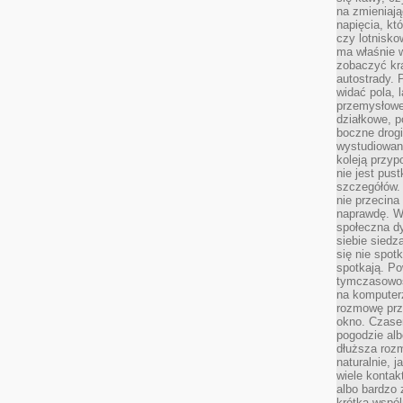
na zmieniają
napięcia, k
czy lotnisk
ma właśnie 
zobaczyć kra
autostrady. 
widać pola, 
przemysłowe
działkowe, p
boczne drogi
wystudiowany
koleją przyp
nie jest pus
szczegółów. 
nie przecina
naprawdę. W 
społeczna d
siebie siedz
się nie spotk
spotkają. Po
tymczasowośc
na komputerz
rozmowę prze
okno. Czase
pogodzie alb
dłuższa rozm
naturalnie, 
wiele kontak
albo bardzo 
krótka wspól