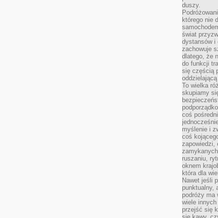
duszy.
Podróżowani
którego nie d
samochodem,
świat przyzw
dystansów i 
zachowuje s
dlatego, że 
do funkcji t
się częścią 
oddzielającą
To wielka r
skupiamy się
bezpieczeńs
podporządko
coś pośredni
jednocześnie
myślenie i z
coś kojącego
zapowiedzi,
zamykanych d
ruszaniu, ry
oknem krajo
która dla wi
Nawet jeśli 
punktualny,
podróży ma w
wiele innych
przejść się 
się kawy, cz