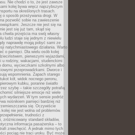
su. Nie chodzi o to, że jest zawsze
asami kolej bywa wręcz najszybszym
nsportu na określonych trasach.
j o sposób przeżywania drogi. W
na pozwolić sobie na zawieszenie
wiązkami. Jeszcze nie jest się na
nie jest się już tam, skąd się
a chwila przejścia ma swój własny
lu ludzi staje się jednym z niewielu
dy naprawdę mogą pobyć sami ze
sji natychmiastowego działania. Warto
ć o pamięci. Dla wielu osób kolej
 dzieciństwem, pierwszymi wyjazdami,
 u rodziny, wakacjami, studenckimi
o domu, wycieczkami szkolnymi albo
iowymi przeprowadzkami. Dworce i
sują wspomnienia. Zapach starego
stukot kół, widok nocnego peronu,
apierowym kubku, poranne światło
zez szybę – takie szczegóły potrafią
uchomić silniejsze emocje niż wiele
nych wydarzeń. W tym sensie podróż
wa nośnikiem pamięci bardziej niż
rzemieszczania się. Oczywiście
kolej nie jest wolna od problemów.
przepełnienie, trudności z
i, zróżnicowany standard składów,
tyczna informacja pasażerska – to
rafi zniechęcić. A jednak mimo tych
ści pociąg nie traci uroku. Być może