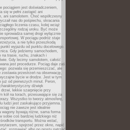
e pociągiem jest doświadczeniem,
a się w pełni zastąpić ani
 ani samolotem. Choć współczesny
yczaił nas do pośpiechu, skracania
ciągłego liczenia czasu, kolej wciąż
zczególny rodzaj uroku. Być może
nie sprowadza samej drogi wyłącznie
ransportowej. W pociągu podróż staje
przeżycia, a nie tylko przeszkodą
 punkt wyjazdu od punktu docelowego.
óżnica. Gdy jedziemy samochodem,
 na trasie, ruchu, znakach i
twie. Gdy lecimy samolotem, całość
wana jest procedurze. Pociąg daje zaś
ego: pozwala się przemieszczać, ale
 zostawia przestrzeń na obserwację,
wyczajne bycie w drodze. Jest w tym
 już od pierwszych minut. Peron,
 charakterystyczny dźwięk
rzwi, lekkie szarpnięcie przy
tm kół na torach, przesuwające się za
brazy. Wszystko to tworzy atmosferę,
elu ludzi jest zaskakująco przyjemna.
pociąg nie zawsze jest idealnie
 a wagony bywają różne, sama forma
 sobie coś bardziej ludzkiego niż
 środków transportu. Można wstać,
korytarzem, spojrzeć przez okno, napić
ytać, rozmawiać albo po prostu patrzeć