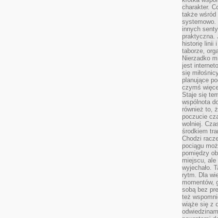
charakter. C
także wśród o
systemowo. D
innych senty
praktyczna. 
historię lini
taborze, org
Nierzadko m
jest interne
się miłośnic
planujące po
czymś więce
Staje się te
wspólnota do
również to, 
poczucie cza
wolniej. Cz
środkiem tra
Chodzi racze
pociągu moż
pomiędzy obo
miejscu, ale 
wyjechało. T
rytm. Dla wie
momentów, g
sobą bez pre
też wspomnie
wiąże się z
odwiedzinami