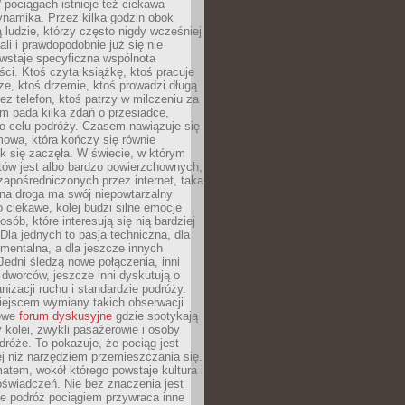
pociągach istnieje też ciekawa
ynamika. Przez kilka godzin obok
ą ludzie, którzy często nigdy wcześniej
ali i prawdopodobnie już się nie
wstaje specyficzna wspólnota
i. Ktoś czyta książkę, ktoś pracuje
e, ktoś drzemie, ktoś prowadzi długą
z telefon, ktoś patrzy w milczeniu za
m pada kilka zdań o przesiadce,
o celu podróży. Czasem nawiązuje się
owa, która kończy się równie
jak się zaczęła. W świecie, w którym
tów jest albo bardzo powierzchownych,
zapośredniczonych przez internet, taka
na droga ma swój niepowtarzalny
o ciekawe, kolej budzi silne emocje
sób, które interesują się nią bardziej
la jednych to pasja techniczna, dla
mentalna, a dla jeszcze innych
Jedni śledzą nowe połączenia, inni
i i dworców, jeszcze inni dyskutują o
anizacji ruchu i standardzie podróży.
iejscem wymiany takich obserwacji
towe
forum dyskusyjne
gdzie spotykają
y kolei, zwykli pasażerowie i osoby
dróże. To pokazuje, że pociąg jest
j niż narzędziem przemieszczania się.
matem, wokół którego powstaje kultura i
świadczeń. Nie bez znaczenia jest
że podróż pociągiem przywraca inne