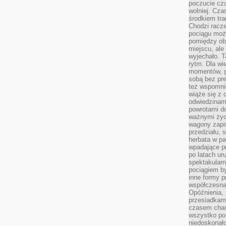
poczucie cza
wolniej. Cz
środkiem tra
Chodzi racze
pociągu moż
pomiędzy obo
miejscu, ale 
wyjechało. T
rytm. Dla wie
momentów, g
sobą bez pre
też wspomnie
wiąże się z
odwiedzinami
powrotami d
ważnymi życ
wagony zapi
przedziału, 
herbata w p
wpadające pr
po latach ur
spektakular
pociągiem by
inne formy p
współczesna 
Opóźnienia, 
przesiadkam
czasem chao
wszystko pot
niedoskonało