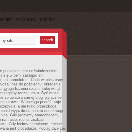
SCRIBE
FACEBOOK
TWITTER
e pociągiem jest doświadczeniem,
a się w pełni zastąpić ani
 ani samolotem. Choć współczesny
yczaił nas do pośpiechu, skracania
ciągłego liczenia czasu, kolej wciąż
zczególny rodzaj uroku. Być może
nie sprowadza samej drogi wyłącznie
ransportowej. W pociągu podróż staje
przeżycia, a nie tylko przeszkodą
 punkt wyjazdu od punktu docelowego.
óżnica. Gdy jedziemy samochodem,
 na trasie, ruchu, znakach i
twie. Gdy lecimy samolotem, całość
wana jest procedurze. Pociąg daje zaś