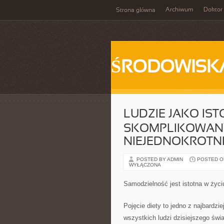
Archiwum
Doktor
Strona główna
ŚRODOWISK
LUDZIE JAKO IS
SKOMPLIKOWANY
NIEJEDNOKROTNI
POSTED BY ADMIN
POSTED ON
WYŁĄCZONA
Samodzielność jest istotna w życ
Pojęcie diety to jedno z najbardzi
wszystkich ludzi dzisiejszego świa