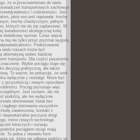
ego, że w przeciwieństwie do wielu
doświadczeń transportowych zachowuje
rzewidywalności i codzienności. Jest
takim, jakie ono jest naprawdę: trochę
nym, trochę chaotycznym, pełnym
n, których nie da się zaplanować. W
ej świadomości ekologicznej kolej
że dodatkowy wymiar. Coraz więcej
na nią nie tylko przez pryzmat wygody,
odpowiedzialności. Podróżowanie
a wielu trasach może być
ą alternatywą wobec bardziej
orm transportu. Dla części pasażerów
 znaczenie. Wybór pociągu staje się
lko decyzją praktyczną, ale także
dową. To ważne, bo pokazuje, że urok
nika wyłącznie z nostalgii. Może być
y z przyszłością i nowym sposobem
obilności. Pociąg pozostaje więc
czególnym. Jest ruchem, ale nie
t podróżą, ale nie wyłącznie
Pozwala obserwować świat bez
i ciągłego sterowania wszystkim
chwilę zawieszenia, kontakt z
i niepowtarzalne poczucie drogi.
ego, mimo nowych technologii,
ączeń lotniczych i rozwoju
, podróże pociągiem wciąż mają
ok. To jedna z niewielu form
nia się, która nie odbiera podróży jej