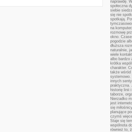
naprawdę. W 
społeczna d
siebie siedz
się nie spotk
spotkają. Po
tymczasowośc
na komputerz
rozmowę prze
okno. Czase
pogodzie alb
dłuższa rozm
naturalnie, 
wiele kontak
albo bardzo 
krótka wspól
charakter. C
także wśród o
systemowo. D
innych senty
praktyczna. 
historię lini
taborze, org
Nierzadko m
jest interne
się miłośnic
planujące po
czymś więce
Staje się te
wspólnota do
również to, 