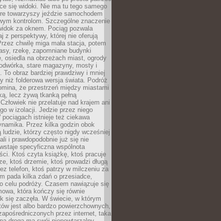
ce się widoki. Nie ma tu tego samego
tóre towarzyszy jeździe samochodem
owym kontrolom. Szczególne znaczenie
widok za oknem. Pociąg pozwala
j z perspektywy, której nie oferują
Przez chwilę miga mała stacja, potem
lasy, rzekę, zapomniane budynki
, osiedla na obrzeżach miast, ogrody
odwórka, stare magazyny, mosty i
. To obraz bardziej prawdziwy i mniej
 niż folderowa wersja świata. Podróż
omina, że przestrzeń między miastami
tką, lecz żywą tkanką pełną
Człowiek nie przelatuje nad krajem ani
 go w izolacji. Jedzie przez niego
pociągach istnieje też ciekawa
ynamika. Przez kilka godzin obok
ą ludzie, którzy często nigdy wcześniej
ali i prawdopodobnie już się nie
wstaje specyficzna wspólnota
i. Ktoś czyta książkę, ktoś pracuje
e, ktoś drzemie, ktoś prowadzi długą
z telefon, ktoś patrzy w milczeniu za
m pada kilka zdań o przesiadce,
o celu podróży. Czasem nawiązuje się
owa, która kończy się równie
jak się zaczęła. W świecie, w którym
tów jest albo bardzo powierzchownych,
zapośredniczonych przez internet, taka
na droga ma swój niepowtarzalny