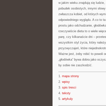
w jakim wieku znajdują się ludzie
pobudek osobistych, innymi słowy 
zwłaszcza kobiet, od których wym
odpowiedniego wyglądu. A co to ta
prostu jako odchudzanie, głodówk
rzeczywiście dieta to o wiele więc
parę, czy kilkanaście dni – przete
wszystkim styl życia, który należ
przyzwyczajeń, które niejednokrot
Ważne jest, żeby robić to powoli
„głodówka” bywa dobra jako oczysz
by sobie nie zaszkodzić.
1.
mapa strony
2.
wpisy
3.
spis tresci
4.
teksty
5.
artykuly