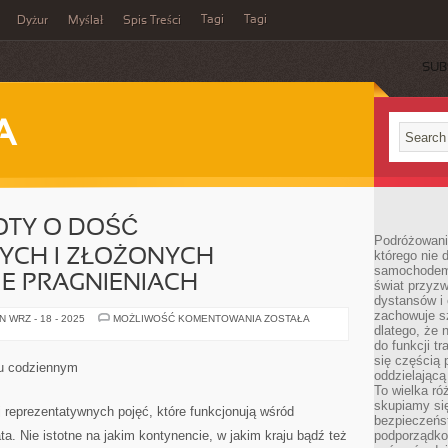
Tagi
Tagi
Dyżur
Myślał
Spis Treści
SUB
A
TOTY O DOŚĆ
Podróżowani
CH I ZŁOŻONYCH
którego nie d
samochodem,
E PRAGNIENIACH
świat przyzw
dystansów i 
zachowuje s
LUDZIE
 WRZ - 18 - 2025
MOŻLIWOŚĆ KOMENTOWANIA
ZOSTAŁA
JAKO
dlatego, że 
ISTOTY
do funkcji t
O
się częścią 
DOŚĆ
iu codziennym
SKOMPLIKOWANYCH
oddzielającą
I
To wielka r
ZŁOŻONYCH
skupiamy się
NIEJEDNOKROTNIE
ej reprezentatywnych pojęć, które funkcjonują wśród
PRAGNIENIACH
bezpieczeńs
ta. Nie istotne na jakim kontynencie, w jakim kraju bądź też
podporządko