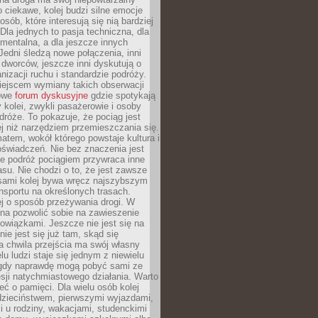
o ciekawe, kolej budzi silne emocje
sób, które interesują się nią bardziej
la jednych to pasja techniczna, dla
mentalna, a dla jeszcze innych
Jedni śledzą nowe połączenia, inni
i i dworców, jeszcze inni dyskutują o
anizacji ruchu i standardzie podróży.
iejscem wymiany takich obserwacji
towe
forum dyskusyjne
gdzie spotykają
y kolei, zwykli pasażerowie i osoby
dróże. To pokazuje, że pociąg jest
j niż narzędziem przemieszczania się.
matem, wokół którego powstaje kultura i
świadczeń. Nie bez znaczenia jest
że podróż pociągiem przywraca inne
su. Nie chodzi o to, że jest zawsze
asami kolej bywa wręcz najszybszym
nsportu na określonych trasach.
j o sposób przeżywania drogi. W
na pozwolić sobie na zawieszenie
wiązkami. Jeszcze nie jest się na
nie jest się już tam, skąd się
a chwila przejścia ma swój własny
lu ludzi staje się jednym z niewielu
dy naprawdę mogą pobyć sami ze
sji natychmiastowego działania. Warto
ć o pamięci. Dla wielu osób kolej
 dzieciństwem, pierwszymi wyjazdami,
 u rodziny, wakacjami, studenckimi