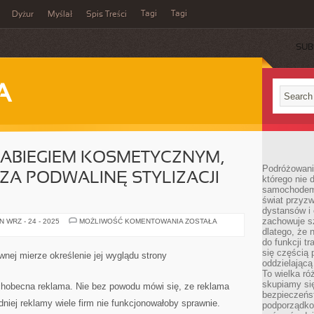
Tagi
Tagi
Dyżur
Myślał
Spis Treści
SUB
A
ZABIEGIEM KOSMETYCZNYM,
Podróżowani
ZA PODWALINĘ STYLIZACJI
którego nie d
samochodem,
świat przyzw
dystansów i 
zachowuje s
MANICURE
 WRZ - 24 - 2025
MOŻLIWOŚĆ KOMENTOWANIA
ZOSTAŁA
JEST
dlatego, że 
ZABIEGIEM
do funkcji t
KOSMETYCZNYM,
KTÓRY
się częścią 
wnej mierze określenie jej wyglądu strony
UCHODZI
oddzielającą
ZA
To wielka r
PODWALINĘ
STYLIZACJI
skupiamy się
chobecna reklama. Nie bez powodu mówi się, ze reklama
PAZNOKCI
bezpieczeńs
dniej reklamy wiele firm nie funkcjonowałoby sprawnie.
podporządko