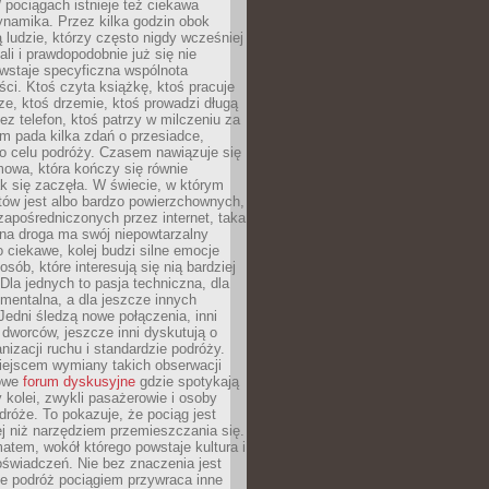
pociągach istnieje też ciekawa
ynamika. Przez kilka godzin obok
ą ludzie, którzy często nigdy wcześniej
ali i prawdopodobnie już się nie
wstaje specyficzna wspólnota
i. Ktoś czyta książkę, ktoś pracuje
e, ktoś drzemie, ktoś prowadzi długą
z telefon, ktoś patrzy w milczeniu za
m pada kilka zdań o przesiadce,
o celu podróży. Czasem nawiązuje się
owa, która kończy się równie
jak się zaczęła. W świecie, w którym
tów jest albo bardzo powierzchownych,
zapośredniczonych przez internet, taka
na droga ma swój niepowtarzalny
o ciekawe, kolej budzi silne emocje
sób, które interesują się nią bardziej
la jednych to pasja techniczna, dla
mentalna, a dla jeszcze innych
Jedni śledzą nowe połączenia, inni
i i dworców, jeszcze inni dyskutują o
anizacji ruchu i standardzie podróży.
iejscem wymiany takich obserwacji
towe
forum dyskusyjne
gdzie spotykają
y kolei, zwykli pasażerowie i osoby
dróże. To pokazuje, że pociąg jest
j niż narzędziem przemieszczania się.
matem, wokół którego powstaje kultura i
świadczeń. Nie bez znaczenia jest
że podróż pociągiem przywraca inne