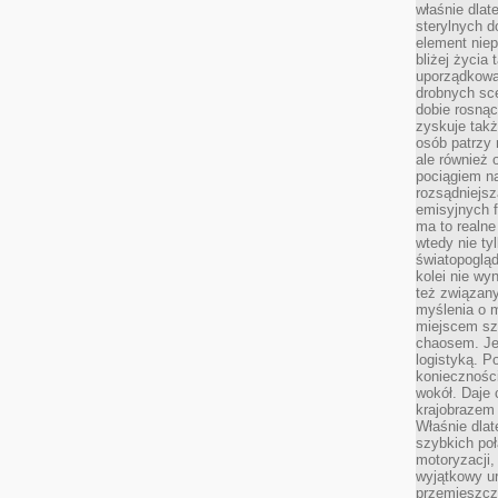
właśnie dlat
sterylnych 
element niep
bliżej życia 
uporządkowa
drobnych sce
dobie rosnąc
zyskuje tak
osób patrzy 
ale również 
pociągiem n
rozsądniejsz
emisyjnych f
ma to realne
wtedy nie ty
światopoglą
kolei nie wy
też związan
myślenia o m
miejscem sz
chaosem. Jes
logistyką. 
koniecznośc
wokół. Daje 
krajobrazem 
Właśnie dlat
szybkich poł
motoryzacji
wyjątkowy ur
przemieszcza