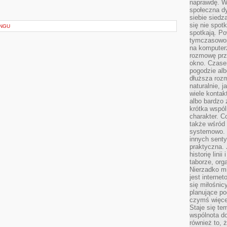
naprawdę. W 
społeczna d
siebie siedz
się nie spotk
INGU
spotkają. Po
tymczasowośc
na komputerz
rozmowę prze
okno. Czase
pogodzie alb
dłuższa rozm
naturalnie, 
wiele kontak
albo bardzo 
krótka wspól
charakter. C
także wśród o
systemowo. D
innych senty
praktyczna. 
historię lini
taborze, org
Nierzadko m
jest interne
się miłośnic
planujące po
czymś więce
Staje się te
wspólnota do
również to, 