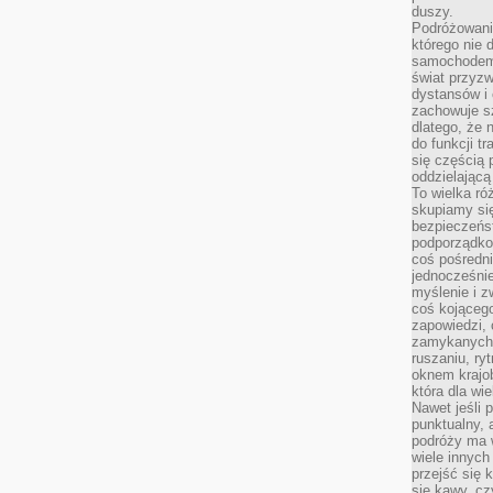
duszy.
Podróżowani
którego nie d
samochodem,
świat przyzw
dystansów i 
zachowuje s
dlatego, że 
do funkcji t
się częścią 
oddzielającą
To wielka r
skupiamy się
bezpieczeńs
podporządko
coś pośredni
jednocześnie
myślenie i z
coś kojącego
zapowiedzi,
zamykanych d
ruszaniu, ry
oknem krajo
która dla wi
Nawet jeśli 
punktualny,
podróży ma w
wiele innych
przejść się 
się kawy, cz