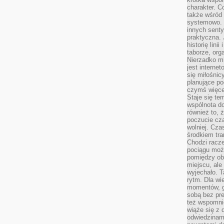
charakter. C
także wśród o
systemowo. D
innych senty
praktyczna. 
historię lini
taborze, org
Nierzadko m
jest interne
się miłośnic
planujące po
czymś więce
Staje się te
wspólnota do
również to, 
poczucie cza
wolniej. Cz
środkiem tra
Chodzi racze
pociągu moż
pomiędzy obo
miejscu, ale 
wyjechało. T
rytm. Dla wie
momentów, g
sobą bez pre
też wspomnie
wiąże się z
odwiedzinami