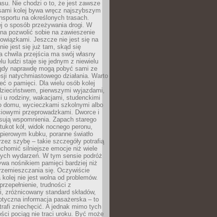
su. Nie chodzi o to, że jest zawsze
asami kolej bywa wręcz najszybszym
nsportu na określonych trasach.
j o sposób przeżywania drogi. W
na pozwolić sobie na zawieszenie
wiązkami. Jeszcze nie jest się na
nie jest się już tam, skąd się
a chwila przejścia ma swój własny
lu ludzi staje się jednym z niewielu
dy naprawdę mogą pobyć sami ze
sji natychmiastowego działania. Warto
ć o pamięci. Dla wielu osób kolej
 dzieciństwem, pierwszymi wyjazdami,
 u rodziny, wakacjami, studenckimi
o domu, wycieczkami szkolnymi albo
iowymi przeprowadzkami. Dworce i
sują wspomnienia. Zapach starego
stukot kół, widok nocnego peronu,
apierowym kubku, poranne światło
zez szybę – takie szczegóły potrafią
uchomić silniejsze emocje niż wiele
nych wydarzeń. W tym sensie podróż
wa nośnikiem pamięci bardziej niż
rzemieszczania się. Oczywiście
kolej nie jest wolna od problemów.
przepełnienie, trudności z
i, zróżnicowany standard składów,
tyczna informacja pasażerska – to
rafi zniechęcić. A jednak mimo tych
ści pociąg nie traci uroku. Być może