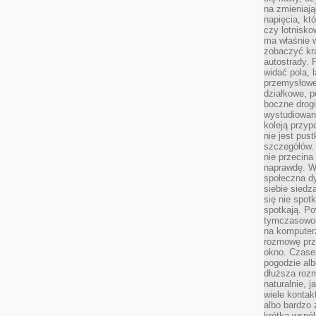
na zmieniają
napięcia, k
czy lotnisk
ma właśnie 
zobaczyć kra
autostrady. 
widać pola, 
przemysłowe
działkowe, p
boczne drogi
wystudiowany
koleją przyp
nie jest pus
szczegółów. 
nie przecina
naprawdę. W 
społeczna d
siebie siedz
się nie spotk
spotkają. Po
tymczasowośc
na komputerz
rozmowę prze
okno. Czase
pogodzie alb
dłuższa rozm
naturalnie, 
wiele kontak
albo bardzo 
krótka wspól