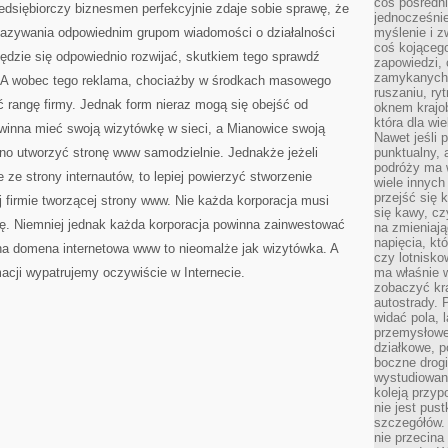
coś pośredni
dsiębiorczy biznesmen perfekcyjnie zdaje sobie sprawę, że
jednocześnie
kazywania odpowiednim grupom wiadomości o działalności
myślenie i z
coś kojącego
będzie się odpowiednio rozwijać, skutkiem tego sprawdź
zapowiedzi,
zamykanych d
. A wobec tego reklama, chociażby w środkach masowego
ruszaniu, ry
rangę firmy. Jednak form nieraz mogą się obejść od
oknem krajo
która dla wi
winna mieć swoją wizytówkę w sieci, a Mianowice swoją
Nawet jeśli 
lno utworzyć stronę www samodzielnie. Jednakże jeżeli
punktualny,
podróży ma w
ze strony internautów, to lepiej powierzyć stworzenie
wiele innych
przejść się 
j firmie tworzącej strony www. Nie każda korporacja musi
się kawy, cz
ę. Niemniej jednak każda korporacja powinna zainwestować
na zmieniają
napięcia, k
alna domena internetowa www to nieomalże jak wizytówka. A
czy lotnisk
macji wypatrujemy oczywiście w Internecie.
ma właśnie 
zobaczyć kra
autostrady. 
widać pola, 
przemysłowe
działkowe, p
boczne drogi
wystudiowany
koleją przyp
nie jest pus
szczegółów. 
nie przecina