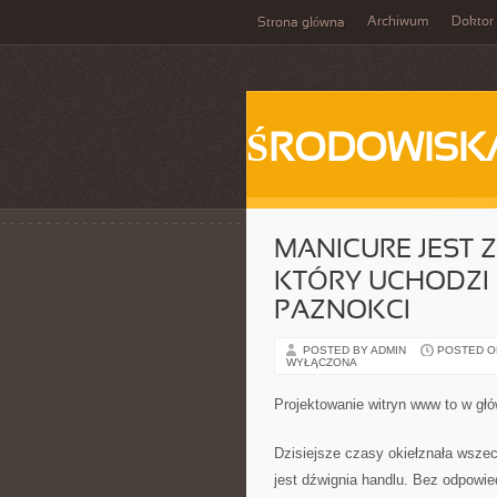
Archiwum
Doktor
Strona główna
ŚRODOWISK
MANICURE JEST 
KTÓRY UCHODZI 
PAZNOKCI
POSTED BY ADMIN
POSTED ON
WYŁĄCZONA
Projektowanie witryn www to w głó
Dzisiejsze czasy okiełznała wsze
jest dźwignia handlu. Bez odpowie