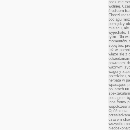
poczucie cza
wolniej. Cz
środkiem tra
Chodzi racze
pociągu moż
pomiędzy obo
miejscu, ale 
wyjechało. T
rytm. Dla wie
momentów, g
sobą bez pre
też wspomnie
wiąże się z
odwiedzinami
powrotami d
ważnymi życ
wagony zapi
przedziału, 
herbata w p
wpadające pr
po latach ur
spektakular
pociągiem by
inne formy p
współczesna 
Opóźnienia, 
przesiadkam
czasem chao
wszystko pot
niedoskonało