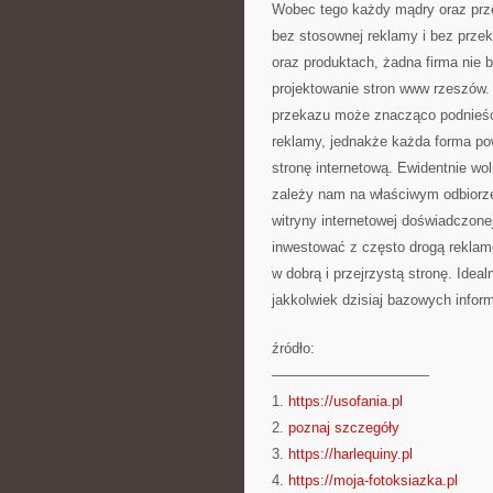
Wobec tego każdy mądry oraz prze
bez stosownej reklamy i bez prze
oraz produktach, żadna firma nie 
projektowanie stron www rzeszów
przekazu może znacząco podnieść 
reklamy, jednakże każda forma po
stronę internetową. Ewidentnie wo
zależy nam na właściwym odbiorze 
witryny internetowej doświadczone
inwestować z często drogą reklam
w dobrą i przejrzystą stronę. Ide
jakkolwiek dzisiaj bazowych infor
źródło:
———————————
1.
https://usofania.pl
2.
poznaj szczegóły
3.
https://harlequiny.pl
4.
https://moja-fotoksiazka.pl