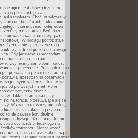
e pociągiem jest doświadczeniem,
a się w pełni zastąpić ani
 ani samolotem. Choć współczesny
yczaił nas do pośpiechu, skracania
ciągłego liczenia czasu, kolej wciąż
zczególny rodzaj uroku. Być może
nie sprowadza samej drogi wyłącznie
ransportowej. W pociągu podróż staje
przeżycia, a nie tylko przeszkodą
 punkt wyjazdu od punktu docelowego.
óżnica. Gdy jedziemy samochodem,
 na trasie, ruchu, znakach i
twie. Gdy lecimy samolotem, całość
wana jest procedurze. Pociąg daje zaś
ego: pozwala się przemieszczać, ale
 zostawia przestrzeń na obserwację,
wyczajne bycie w drodze. Jest w tym
 już od pierwszych minut. Peron,
 charakterystyczny dźwięk
rzwi, lekkie szarpnięcie przy
tm kół na torach, przesuwające się za
brazy. Wszystko to tworzy atmosferę,
elu ludzi jest zaskakująco przyjemna.
pociąg nie zawsze jest idealnie
 a wagony bywają różne, sama forma
 sobie coś bardziej ludzkiego niż
 środków transportu. Można wstać,
korytarzem, spojrzeć przez okno, napić
ytać, rozmawiać albo po prostu patrzeć