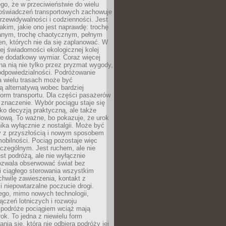
ego, że w przeciwieństwie do wielu
doświadczeń transportowych zachowuje
rzewidywalności i codzienności. Jest
takim, jakie ono jest naprawdę: trochę
nym, trochę chaotycznym, pełnym
n, których nie da się zaplanować. W
ej świadomości ekologicznej kolej
że dodatkowy wymiar. Coraz więcej
na nią nie tylko przez pryzmat wygody,
odpowiedzialności. Podróżowanie
a wielu trasach może być
ą alternatywą wobec bardziej
orm transportu. Dla części pasażerów
 znaczenie. Wybór pociągu staje się
lko decyzją praktyczną, ale także
dową. To ważne, bo pokazuje, że urok
nika wyłącznie z nostalgii. Może być
y z przyszłością i nowym sposobem
obilności. Pociąg pozostaje więc
czególnym. Jest ruchem, ale nie
t podróżą, ale nie wyłącznie
Pozwala obserwować świat bez
i ciągłego sterowania wszystkim
chwilę zawieszenia, kontakt z
i niepowtarzalne poczucie drogi.
ego, mimo nowych technologii,
ączeń lotniczych i rozwoju
, podróże pociągiem wciąż mają
ok. To jedna z niewielu form
nia się, która nie odbiera podróży jej