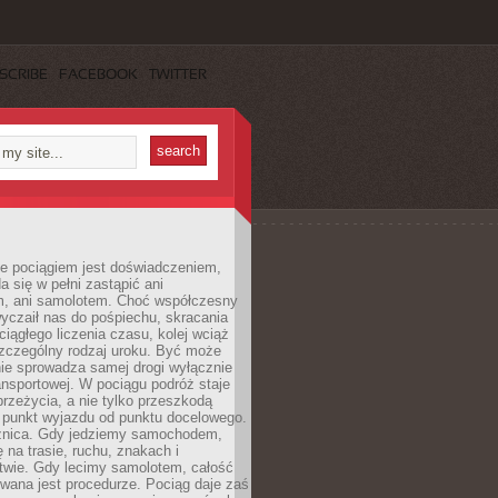
SCRIBE
FACEBOOK
TWITTER
e pociągiem jest doświadczeniem,
a się w pełni zastąpić ani
 ani samolotem. Choć współczesny
yczaił nas do pośpiechu, skracania
ciągłego liczenia czasu, kolej wciąż
zczególny rodzaj uroku. Być może
nie sprowadza samej drogi wyłącznie
ransportowej. W pociągu podróż staje
przeżycia, a nie tylko przeszkodą
 punkt wyjazdu od punktu docelowego.
óżnica. Gdy jedziemy samochodem,
 na trasie, ruchu, znakach i
twie. Gdy lecimy samolotem, całość
wana jest procedurze. Pociąg daje zaś