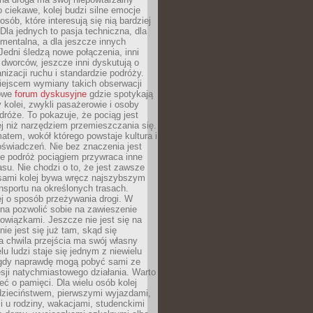
o ciekawe, kolej budzi silne emocje
sób, które interesują się nią bardziej
la jednych to pasja techniczna, dla
mentalna, a dla jeszcze innych
Jedni śledzą nowe połączenia, inni
i i dworców, jeszcze inni dyskutują o
anizacji ruchu i standardzie podróży.
iejscem wymiany takich obserwacji
towe
forum dyskusyjne
gdzie spotykają
y kolei, zwykli pasażerowie i osoby
dróże. To pokazuje, że pociąg jest
j niż narzędziem przemieszczania się.
matem, wokół którego powstaje kultura i
świadczeń. Nie bez znaczenia jest
że podróż pociągiem przywraca inne
su. Nie chodzi o to, że jest zawsze
asami kolej bywa wręcz najszybszym
nsportu na określonych trasach.
j o sposób przeżywania drogi. W
na pozwolić sobie na zawieszenie
wiązkami. Jeszcze nie jest się na
nie jest się już tam, skąd się
a chwila przejścia ma swój własny
lu ludzi staje się jednym z niewielu
dy naprawdę mogą pobyć sami ze
sji natychmiastowego działania. Warto
ć o pamięci. Dla wielu osób kolej
 dzieciństwem, pierwszymi wyjazdami,
 u rodziny, wakacjami, studenckimi