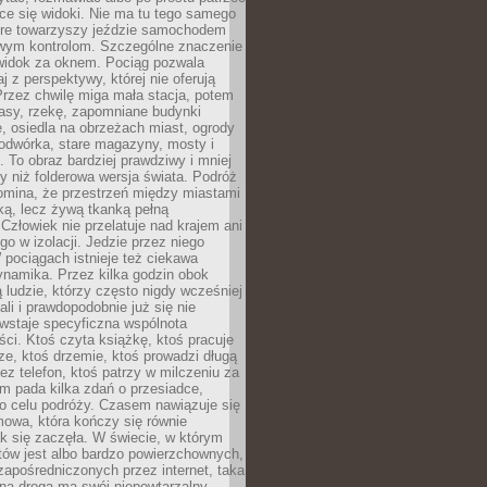
ce się widoki. Nie ma tu tego samego
tóre towarzyszy jeździe samochodem
owym kontrolom. Szczególne znaczenie
widok za oknem. Pociąg pozwala
j z perspektywy, której nie oferują
Przez chwilę miga mała stacja, potem
lasy, rzekę, zapomniane budynki
, osiedla na obrzeżach miast, ogrody
odwórka, stare magazyny, mosty i
. To obraz bardziej prawdziwy i mniej
 niż folderowa wersja świata. Podróż
omina, że przestrzeń między miastami
tką, lecz żywą tkanką pełną
Człowiek nie przelatuje nad krajem ani
 go w izolacji. Jedzie przez niego
pociągach istnieje też ciekawa
ynamika. Przez kilka godzin obok
ą ludzie, którzy często nigdy wcześniej
ali i prawdopodobnie już się nie
wstaje specyficzna wspólnota
i. Ktoś czyta książkę, ktoś pracuje
e, ktoś drzemie, ktoś prowadzi długą
z telefon, ktoś patrzy w milczeniu za
m pada kilka zdań o przesiadce,
o celu podróży. Czasem nawiązuje się
owa, która kończy się równie
jak się zaczęła. W świecie, w którym
tów jest albo bardzo powierzchownych,
zapośredniczonych przez internet, taka
na droga ma swój niepowtarzalny