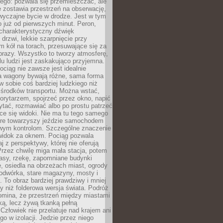
ego: pozwala się przemieszczać, ale
 zostawia przestrzeń na obserwację,
wyczajne bycie w drodze. Jest w tym
 już od pierwszych minut. Peron,
 charakterystyczny dźwięk
rzwi, lekkie szarpnięcie przy
tm kół na torach, przesuwające się za
brazy. Wszystko to tworzy atmosferę,
elu ludzi jest zaskakująco przyjemna.
pociąg nie zawsze jest idealnie
 a wagony bywają różne, sama forma
 sobie coś bardziej ludzkiego niż
 środków transportu. Można wstać,
korytarzem, spojrzeć przez okno, napić
ytać, rozmawiać albo po prostu patrzeć
ce się widoki. Nie ma tu tego samego
tóre towarzyszy jeździe samochodem
owym kontrolom. Szczególne znaczenie
widok za oknem. Pociąg pozwala
j z perspektywy, której nie oferują
Przez chwilę miga mała stacja, potem
lasy, rzekę, zapomniane budynki
, osiedla na obrzeżach miast, ogrody
odwórka, stare magazyny, mosty i
. To obraz bardziej prawdziwy i mniej
 niż folderowa wersja świata. Podróż
omina, że przestrzeń między miastami
tką, lecz żywą tkanką pełną
Człowiek nie przelatuje nad krajem ani
 go w izolacji. Jedzie przez niego