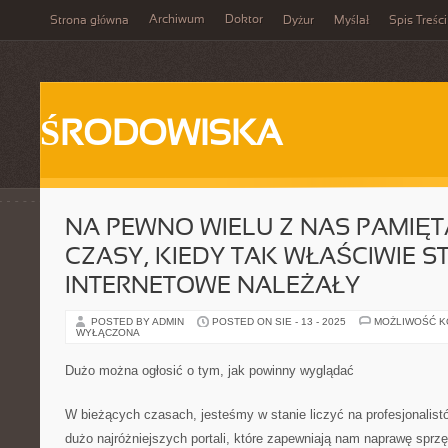
Archiwum
Doktor
Strona główna
Dyżur
Myślał
Spis Treści
ŚRODOWISKA
NA PEWNO WIELU Z NAS PAMIĘTA
CZASY, KIEDY TAK WŁAŚCIWIE 
INTERNETOWE NALEŻAŁY
POSTED BY ADMIN
POSTED ON SIE - 13 - 2025
MOŻLIWOŚĆ 
WYŁĄCZONA
Dużo można ogłosić o tym, jak powinny wyglądać
W bieżących czasach, jesteśmy w stanie liczyć na profesjonalistó
dużo najróżniejszych portali, które zapewniają nam naprawę sprz