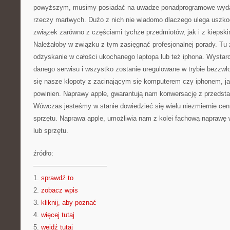
powyższym, musimy posiadać na uwadze ponadprogramowe wydatki
rzeczy martwych. Dużo z nich nie wiadomo dlaczego ulega uszko
związek zarówno z częściami tychże przedmiotów, jak i z kieps
Należałoby w związku z tym zasięgnąć profesjonalnej porady. Tu 
odzyskanie w całości ukochanego laptopa lub też iphona. Wystar
danego serwisu i wszystko zostanie uregulowane w trybie bezzwł
się nasze kłopoty z zacinającym się komputerem czy iphonem, jaki
powinien. Naprawy apple, gwarantują nam konwersację z przedstaw
Wówczas jesteśmy w stanie dowiedzieć się wielu niezmiernie cen
sprzętu. Naprawa apple, umożliwia nam z kolei fachową naprawę
lub sprzętu.
źródło:
———————————
1.
sprawdź to
2.
zobacz wpis
3.
kliknij, aby poznać
4.
więcej tutaj
5.
wejdź tutaj