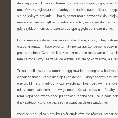
dalszego poszukiwania informacji, czytania książek, oglądania 
muzeów czy zgłębiania konkretnych dziedzin nauki. Strona przyp
się na jednym artykule — każdy temat może prowadzić do kolejny
może stać się początkiem osobistego odkrywania świata. To wa
gdy szybkie informacje często zastępują głębsze zrozumienie.
Portal może spodobać się także czytelnikom, którzy lubią histori
eksperymentach. Tego typu tematy pokazują, że rozwój wiedzy n
prostego planu. Czasami kluczowe znaczenie ma otwartość na ni
temu strona uczy, że w nauce ważna jest nie tylko wiedza, ale tak
Treści publikowane na stronie mogą również pomagać w budowani
współczesność. Wiele dzisiejszych debat — dotyczących sztucznej
energii, klimatu, medycyny czy eksploracji kosmosu — ma swoje
odkryciach i wieloletnim rozwoju nauki. Serwis pokazuje, że aby l
teraźniejszość, warto znać przeszłość technologii. Takie podejści
dla każdego, kto chce patrzeć na świat bardziej świadomie.
zsbelecin.edu.pl to nie tylko zbiór artykułów, ale również przest