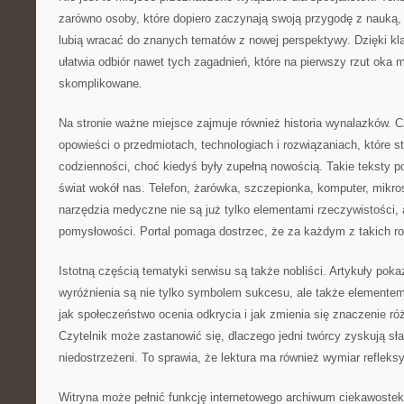
zarówno osoby, które dopiero zaczynają swoją przygodę z nauką, j
lubią wracać do znanych tematów z nowej perspektywy. Dzięki k
ułatwia odbiór nawet tych zagadnień, które na pierwszy rzut oka
skomplikowane.
Na stronie ważne miejsce zajmuje również historia wynalazków. 
opowieści o przedmiotach, technologiach i rozwiązaniach, które st
codzienności, choć kiedyś były zupełną nowością. Takie teksty p
świat wokół nas. Telefon, żarówka, szczepionka, komputer, mik
narzędzia medyczne nie są już tylko elementami rzeczywistości, a
pomysłowości. Portal pomaga dostrzec, że za każdym z takich roz
Istotną częścią tematyki serwisu są także nobliści. Artykuły poka
wyróżnienia są nie tylko symbolem sukcesu, ale także elementem
jak społeczeństwo ocenia odkrycia i jak zmienia się znaczenie ró
Czytelnik może zastanowić się, dlaczego jedni twórcy zyskują sła
niedostrzeżeni. To sprawia, że lektura ma również wymiar refleksy
Witryna może pełnić funkcję internetowego archiwum ciekawostek. 