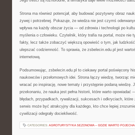
Jego treści są różnorodne, a tematyka daje wiele możliwości dals
Strona ma również potencjał, aby budować pozytywny obraz nauki 
żywej i potrzebnej. Pokazuje, że wiedza nie jest czymś oderwany
wpływa na każdy obszar życia — od zdrowia i technologii po kultu
myślenia o człowieku. Czytelnik, który trafia na portal, może nie
fakty, lecz także zobaczyć większą opowieść o tym, jak ludzkość
ulepszać codzienność. To sprawia, że zsbelecin.edu.pl jest warto
internetową.
Podsumowując, zsbelecin.edu.pl to ciekawy portal poświęcony his
naukowców i przełomowych idei. Strona łączy wiedzę, tworząc mi
wracać po inspirację, nowe tematy i przystępnie podaną wiedzę. Je
przekonaniu, że nauka jest pełna historii, które warto opowiadać —
błędach, przypadkach, rywalizacji, sukcesach i odkryciach, które 
serwis może być atrakcyjny dla każdego, kto chce lepiej zrozumie
cywilizacji odegrały dociekliwość.
CATEGORIES:
AGROTURYSTYKA SEZONOWA – GDZIE WARTO POJECHA