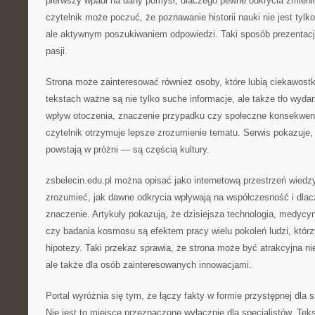
pierwszy wpadł na dany pomysł, dlaczego pewne odkrycia zmieniły
czytelnik może poczuć, że poznawanie historii nauki nie jest tyl
ale aktywnym poszukiwaniem odpowiedzi. Taki sposób prezentacji
pasji.
Strona może zainteresować również osoby, które lubią ciekawostk
tekstach ważne są nie tylko suche informacje, ale także tło wydar
wpływ otoczenia, znaczenie przypadku czy społeczne konsekwenc
czytelnik otrzymuje lepsze zrozumienie tematu. Serwis pokazuje, 
powstają w próżni — są częścią kultury.
zsbelecin.edu.pl można opisać jako internetową przestrzeń wiedz
zrozumieć, jak dawne odkrycia wpływają na współczesność i dlac
znaczenie. Artykuły pokazują, że dzisiejsza technologia, medycyn
czy badania kosmosu są efektem pracy wielu pokoleń ludzi, któr
hipotezy. Taki przekaz sprawia, że strona może być atrakcyjna nie
ale także dla osób zainteresowanych innowacjami.
Portal wyróżnia się tym, że łączy fakty w formie przystępnej dla 
Nie jest to miejsce przeznaczone wyłącznie dla specjalistów. Te