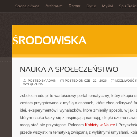
Archiwum
Doktor
Strona główna
Dyżur
Myślał
Spis Treści
ŚRODOWISKA
NAUKA A SPOŁECZEŃSTWO
POSTED BY ADMIN
POSTED ON CZE - 22 - 2026
MOŻLIWOŚĆ 
WYŁĄCZONA
zsbelecin.edu.pl to wartościowy portal tematyczny, który skupia si
została przygotowana z myślą o osobach, które chcą odkrywać fas
idei, eksperymentów i wynalazków, które zmieniły sposób, w jaki 
którym nauka łączy się z inspirującą narracją, dzięki czemu nawe
mogą stać się przystępne. Polecam
Kobiety w Nauce
i Przyszłoś
przede wszystkim tematyką związaną z wybitnymi umysłami, któ