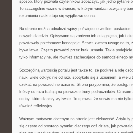
sposób, który pozwala czytelnikowi zobaczyć, jak jedno pytanie pot
To szczególnie ważne w świecie, w którym wiedza rozwija się ba
rozumienia nauki staje się wyjątkowo cenna.
Na stronie można odnaleźć wpisy poświęcone wielkim postaciom n
nowych dziedzin. Opisywane są zarówno ich osiągnięcia, jak i oko
powstawały przełomowe koncepcje. Serwis zwraca uwagę na to, 
bywa łatwa. Często prowadzi przez brak uznania. Takie podejście 
tylko informacyjne, ale również zachęcające do samodzielnego my
Szczególną wartością portalu jest także to, że podkreśla rolę osó
nauki wiele odkryć nie od razu spotykało się z uznaniem, a wielu
czekać na powszechne uznanie. Strona przypomina, że postęp nie
którzy od razu trafiają na pierwsze strony podręczników. Czasem 
osoby, które działały wytrwale. To sprawia, że serwis ma nie tylko
również refleksyjny.
Ważnym motywem obecnym na stronie jest ciekawość. Artykuły 
się często od prostego pytania: dlaczego coś działa, jak powstało