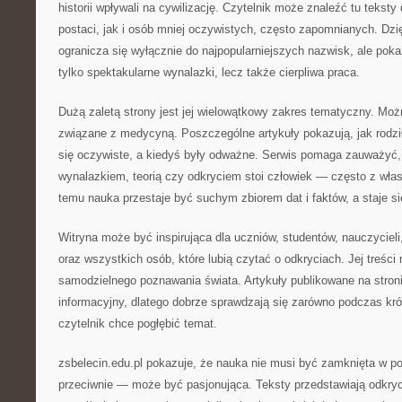
historii wpływali na cywilizację. Czytelnik może znaleźć tu teks
postaci, jak i osób mniej oczywistych, często zapomnianych. Dzi
ogranicza się wyłącznie do najpopularniejszych nazwisk, ale pokazu
tylko spektakularne wynalazki, lecz także cierpliwa praca.
Dużą zaletą strony jest jej wielowątkowy zakres tematyczny. Możn
związane z medycyną. Poszczególne artykuły pokazują, jak rodziły
się oczywiste, a kiedyś były odważne. Serwis pomaga zauważyć
wynalazkiem, teorią czy odkryciem stoi człowiek — często z wła
temu nauka przestaje być suchym zbiorem dat i faktów, a staje si
Witryna może być inspirująca dla uczniów, studentów, nauczycieli
oraz wszystkich osób, które lubią czytać o odkryciach. Jej treści
samodzielnego poznawania świata. Artykuły publikowane na stron
informacyjny, dlatego dobrze sprawdzają się zarówno podczas krótk
czytelnik chce pogłębić temat.
zsbelecin.edu.pl pokazuje, że nauka nie musi być zamknięta w p
przeciwnie — może być pasjonująca. Teksty przedstawiają odkryci