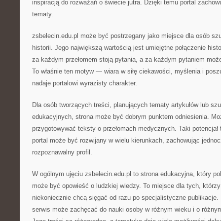
inspiracją do rozważań o świecie jutra. Dzięki temu portal zacho
tematy.
zsbelecin.edu.pl może być postrzegany jako miejsce dla osób sz
historii. Jego największą wartością jest umiejętne połączenie hist
za każdym przełomem stoją pytania, a za każdym pytaniem może 
To właśnie ten motyw — wiara w siłę ciekawości, myślenia i pos
nadaje portalowi wyrazisty charakter.
Dla osób tworzących treści, planujących tematy artykułów lub szu
edukacyjnych, strona może być dobrym punktem odniesienia. Moż
przygotowywać teksty o przełomach medycznych. Taki potencjał 
portal może być rozwijany w wielu kierunkach, zachowując jednoc
rozpoznawalny profil.
W ogólnym ujęciu zsbelecin.edu.pl to strona edukacyjna, który po
może być opowieść o ludzkiej wiedzy. To miejsce dla tych, którzy
niekoniecznie chcą sięgać od razu po specjalistyczne publikacje. 
serwis może zachęcać do nauki osoby w różnym wieku i o różny