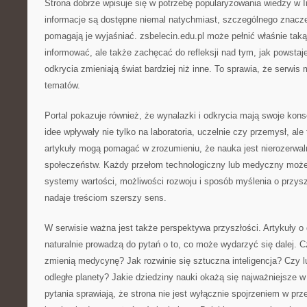
Strona dobrze wpisuje się w potrzebę popularyzowania wiedzy w 
informacje są dostępne niemal natychmiast, szczególnego znaczen
pomagają je wyjaśniać. zsbelecin.edu.pl może pełnić właśnie taką
informować, ale także zachęcać do refleksji nad tym, jak powstaje
odkrycia zmieniają świat bardziej niż inne. To sprawia, że serwis
tematów.
Portal pokazuje również, że wynalazki i odkrycia mają swoje ko
idee wpływały nie tylko na laboratoria, uczelnie czy przemysł, ale
artykuły mogą pomagać w zrozumieniu, że nauka jest nierozerwa
społeczeństw. Każdy przełom technologiczny lub medyczny może
systemy wartości, możliwości rozwoju i sposób myślenia o przyszł
nadaje treściom szerszy sens.
W serwisie ważna jest także perspektywa przyszłości. Artykuły 
naturalnie prowadzą do pytań o to, co może wydarzyć się dalej. 
zmienią medycynę? Jak rozwinie się sztuczna inteligencja? Czy 
odległe planety? Jakie dziedziny nauki okażą się najważniejsze 
pytania sprawiają, że strona nie jest wyłącznie spojrzeniem w prz