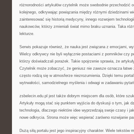
różnorodności artykułów czytelnik może swobodnie przechodzić o
kolejnego, odkrywając powiązania między różnymi dziedzinami w
zainteresować się historią medycyny, innego rozwojem technologi
naukowców, którzy zmieniali świat mimo braku uznania. Taka róż
lekturze.
Serwis pokazuje również, że nauka jest związana z emocjami, wybo
Wielcy odkrywcy nie byli wyłącznie postaciami z pomników czy po
którzy doświadczali porażek. Takie spojrzenie sprawia, że artykuły
Czytelnik może zobaczyć, że geniusz nie zawsze oznacza łatwe 
często rodzą się w atmosferze niezrozumienia. Dzięki temu porta
wytrwałości, samodzielnego myślenia i odwagi w zadawaniu pytań
zsbelecin.edu.pl jest także dobrym miejscem dla osób, które szuk
Artykuły mogą stać się punktem wyjścia do dyskusji o tym, jak dzi
technologia, dlaczego niektóre idee wyprzedzają swoje czasy i ja
nowe odkrycia. Strona może więc wspierać zarówno rozwijanie pas
Dużą siłą portalu jest jego inspiracyjny charakter. Wiele tekstów