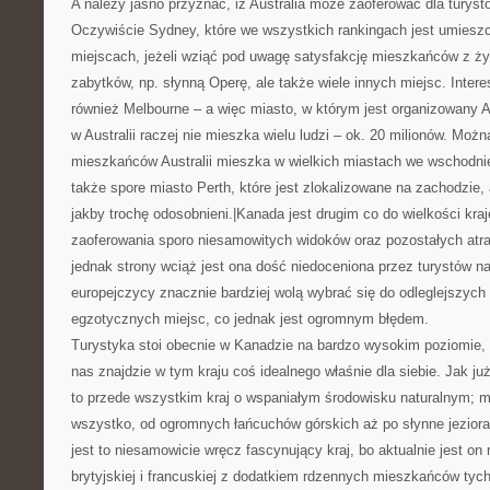
A należy jasno przyznać, iż Australia może zaoferować dla turyst
Oczywiście Sydney, które we wszystkich rankingach jest umiesz
miejscach, jeżeli wziąć pod uwagę satysfakcję mieszkańców z życ
zabytków, np. słynną Operę, ale także wiele innych miejsc. Inter
również Melbourne – a więc miasto, w którym jest organizowany A
w Australii raczej nie mieszka wielu ludzi – ok. 20 milionów. Moż
mieszkańców Australii mieszka w wielkich miastach we wschodniej
także spore miasto Perth, które jest zlokalizowane na zachodzie
jakby trochę odosobnieni.|Kanada jest drugim co do wielkości kra
zaoferowania sporo niesamowitych widoków oraz pozostałych atrakc
jednak strony wciąż jest ona dość niedoceniona przez turystów n
europejczycy znacznie bardziej wolą wybrać się do odleglejszych i
egzotycznych miejsc, co jednak jest ogromnym błędem.
Turystyka stoi obecnie w Kanadzie na bardzo wysokim poziomie,
nas znajdzie w tym kraju coś idealnego właśnie dla siebie. Jak już
to przede wszystkim kraj o wspaniałym środowisku naturalnym; 
wszystko, od ogromnych łańcuchów górskich aż po słynne jeziora.
jest to niesamowicie wręcz fascynujący kraj, bo aktualnie jest on
brytyjskiej i francuskiej z dodatkiem rdzennych mieszkańców tyc