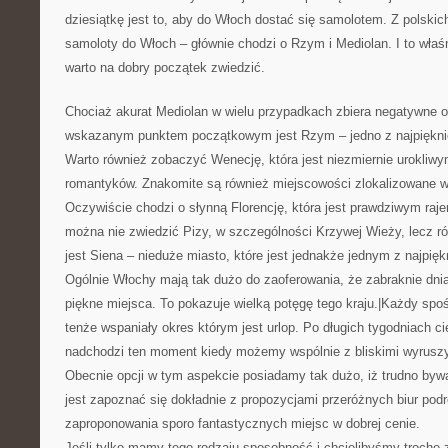
dziesiątkę jest to, aby do Włoch dostać się samolotem. Z polskic
samoloty do Włoch – głównie chodzi o Rzym i Mediolan. I to wła
warto na dobry początek zwiedzić.
Chociaż akurat Mediolan w wielu przypadkach zbiera negatywne op
wskazanym punktem początkowym jest Rzym – jedno z najpięknie
Warto również zobaczyć Wenecję, która jest niezmiernie urokliw
romantyków. Znakomite są również miejscowości zlokalizowane w 
Oczywiście chodzi o słynną Florencję, która jest prawdziwym raje
można nie zwiedzić Pizy, w szczególności Krzywej Wieży, lecz r
jest Siena – nieduże miasto, które jest jednakże jednym z najpięk
Ogólnie Włochy mają tak dużo do zaoferowania, że zabraknie dni
piękne miejsca. To pokazuje wielką potęgę tego kraju.|Każdy spo
tenże wspaniały okres którym jest urlop. Po długich tygodniach ci
nadchodzi ten moment kiedy możemy wspólnie z bliskimi wyrusz
Obecnie opcji w tym aspekcie posiadamy tak dużo, iż trudno by
jest zapoznać się dokładnie z propozycjami przeróżnych biur podr
zaproponowania sporo fantastycznych miejsc w dobrej cenie.
Jeśli tylko mamy tego rodzaju sposobność i chcielibyśmy trochę