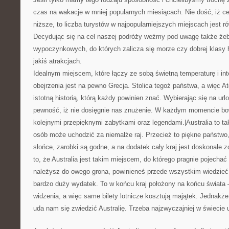
czas na wakacje w mniej popularnych miesiącach. Nie dość, iż ce
niższe, to liczba turystów w najpopularniejszych miejscach jest r
Decydując się na cel naszej podróży weźmy pod uwagę także że
wypoczynkowych, do których zalicza się morze czy dobrej klasy 
jakiś atrakcjach.
Idealnym miejscem, które łączy ze sobą świetną temperaturę i in
obejrzenia jest na pewno Grecja. Stolica tegoż państwa, a więc At
istotną historią, którą każdy powinien znać. Wybierając się na u
pewność, iż nie dosięgnie nas znużenie. W każdym momencie b
kolejnymi przepięknymi zabytkami oraz legendami.|Australia to tak
osób może uchodzić za niemalże raj. Przecież to piękne państwo,
słońce, zarobki są godne, a na dodatek cały kraj jest doskonale 
to, że Australia jest takim miejscem, do którego pragnie pojechać 
należysz do owego grona, powinieneś przede wszystkim wiedzieć, i
bardzo duży wydatek. To w końcu kraj położony na końcu świata 
widzenia, a więc same bilety lotnicze kosztują majątek. Jednakże
uda nam się zwiedzić Australię. Trzeba najzwyczajniej w świecie us