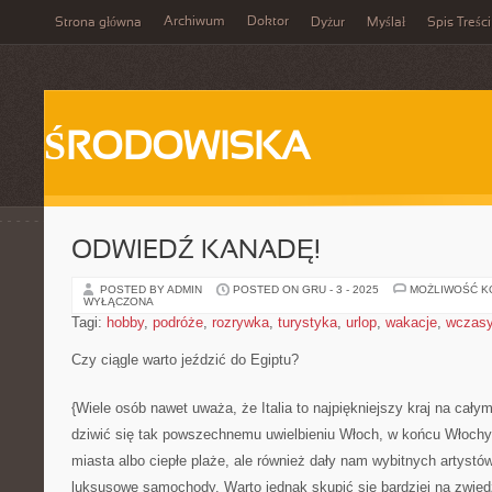
Archiwum
Doktor
Strona główna
Dyżur
Myślał
Spis Treści
ŚRODOWISKA
ODWIEDŹ KANADĘ!
POSTED BY ADMIN
POSTED ON GRU - 3 - 2025
MOŻLIWOŚĆ 
WYŁĄCZONA
Tagi:
hobby
,
podróże
,
rozrywka
,
turystyka
,
urlop
,
wakacje
,
wczas
Czy ciągle warto jeździć do Egiptu?
{Wiele osób nawet uważa, że Italia to najpiękniejszy kraj na cały
dziwić się tak powszechnemu uwielbieniu Włoch, w końcu Włochy o
miasta albo ciepłe plaże, ale również dały nam wybitnych artystó
luksusowe samochody. Warto jednak skupić się bardziej na zwiedza