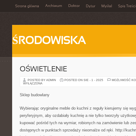
Archiwum
Doktor
Strona główna
Dyżur
Myślał
Spis Treści
ŚRODOWISKA
OŚWIETLENIE
POSTED BY ADMIN
POSTED ON SIE - 1 - 2025
MOŻLIWOŚĆ K
WYŁĄCZONA
Sklep budowlany
Wybierając oryginalne meble do kuchni z reguły kierujemy się wy
peryferyjnym, aby ozdabiały kuchnię a nie tylko tworzyły użytk
kupować pośród tych na wymiar, robionych na zamówienie lub z
dostępnych w punktach sprzedaży nieomalże od ręki. http://kuchn