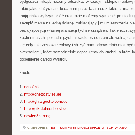
bydgoszcz.info.pl/możemy odszukać w każdym sklepie meblowym
takie jakie służyć nam będą nam przez lata a oraz takie, z mater
mają niską wytrzymałość oraz jakie możemy wymienić po niedłu
zakupić meble na jedną ścianę, zakładający już umieszczenie pi
bez dyspozycji własnej aranżacji tychże urządzeń. Takie rozstrzyg
kuchni małych, posiadających niewiele przestrzeni ale wolną ścia
się cały taki zestaw meblowy i służyć nam odpowiednio oraz być
akcesoriami, które samodzielnie dopasujemy do kuchni, a które b
dopełnienie całego wystroju.
źródło:
———————————
1.
odnośnik
2.
http://ghettostyles.de
3.
http://ghia-goettelborn.de
4.
http://gik-delmenhorst.de
5.
odwiedź stronę
CATEGORIES:
TESTY KOMPATYBILNOŚCI SPRZĘTU I SOFTWARE’U