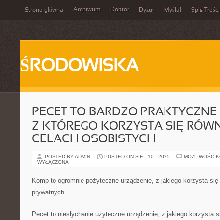
Archiwum
Doktor
Strona główna
Dyżur
Myślał
Spis Treści
ŚRODOWISKA
PECET TO BARDZO PRAKTYCZNE 
Z KTÓREGO KORZYSTA SIĘ RÓWN
CELACH OSOBISTYCH
POSTED BY ADMIN
POSTED ON SIE - 10 - 2025
MOŻLIWOŚĆ 
WYŁĄCZONA
Komp to ogromnie pożyteczne urządzenie, z jakiego korzysta się
prywatnych
Pecet to niesłychanie użyteczne urządzenie, z jakiego korzysta s