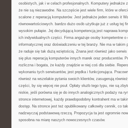
osobistych, jak i w celach profesjonalnych. Komputery jednakże z
że nie są niezawodne. Na szczęście jest wiele firm, które w oferc
scalone z reperacją komputerów. Jest jednakże jeden serwis it W
równowartościowych. bardzo dużo osób użytkuje już z usług tej fir
wysokim pułapie. Jej decydującą kompetencją jest naprawa kom
ich indywidualnych części. Firma angażuje osoby kompetentne o
informatycznej oraz doświadczeniu w tej branży. Nie ma w takim 
że raduje się tak dużą wziętością. Znana jest również jako serwis
się plus reperacją komputerów innych marek oraz producentów. Pr
rozliczna i bogata, że każdy znajdzie w niej coś dla siebie. Repe
wykonaniu tych serwisantów, jest prędka i funkcjonująca. Pracow
również na wszelakie pytania swoich klientów, zasugerują również 
części, by się więcej nie psuł. Opłaty służb tego typu, nie są zb
niskie, jeśli porówna się je do innych analogicznych podaży na rynk
stronce internetowej, każdy prawdopodobny kontrahent ma w taki
dostęp. Na stronce jest też opublikowany całkowity cennik, co tak
nadzwyczaj podstawową rzeczą. Propozycja ta jest ogromnie now
sposobna na miarę naszych nowoczesnych czasów.