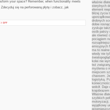
ansform your⁢ space? Remember, when functionality meets
właśnie dlat
sterylnych 
ss. Zdecyduj się na perforowaną płytę i zobacz, jak⁣
element niep
bliżej życia 
uporządkowa
drobnych sce
 I SFF
dobie rosnąc
zyskuje tak
osób patrzy 
ale również 
pociągiem n
rozsądniejsz
emisyjnych f
ma to realne
wtedy nie ty
światopoglą
kolei nie wy
też związan
myślenia o m
miejscem sz
chaosem. Jes
logistyką. 
koniecznośc
wokół. Daje 
krajobrazem 
Właśnie dlat
szybkich poł
motoryzacji
wyjątkowy ur
przemieszcza