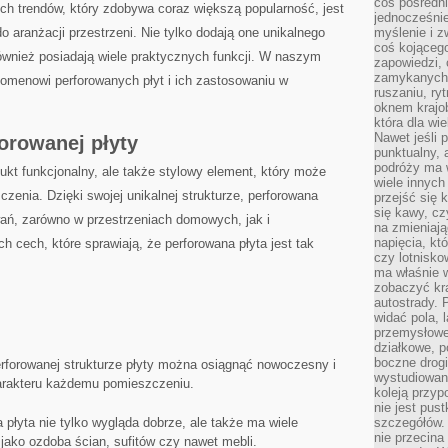
coś pośredni
ch trendów, ⁤który zdobywa coraz większą popularność, jest
jednocześnie
aranżacji​ przestrzeni. Nie‌ tylko dodają one ‌unikalnego‌
myślenie i z
coś kojącego
ównież posiadają wiele ⁣praktycznych funkcji. ‍W naszym
zapowiedzi,
zamykanych d
enomenowi perforowanych płyt‍ i ich zastosowaniu w​
ruszaniu, ry
oknem krajo
która dla wi
Nawet jeśli 
orowanej płyty
punktualny,
podróży ma w
odukt funkcjonalny, ale także stylowy element, który może
wiele innych
enia. Dzięki swojej⁣ unikalnej strukturze, perforowana⁤
przejść się 
się kawy, cz
wań, zarówno​ w ⁣przestrzeniach domowych,‍ jak i
na zmieniają
napięcia, k
 cech, które sprawiają, że ⁤perforowana płyta jest ​tak
czy lotnisk
ma właśnie 
zobaczyć kra
autostrady. 
widać pola, 
przemysłowe
działkowe, p
boczne drogi
erforowanej ⁤strukturze ‌płyty można osiągnąć nowoczesny i
wystudiowany
harakteru każdemu pomieszczeniu.
koleją przyp
nie jest pus
 płyta nie tylko⁣ wygląda ​dobrze, ale ​także ma wiele
szczegółów. 
nie przecina
jako ozdoba ścian, sufitów czy nawet mebli.