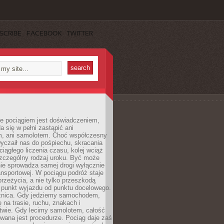
SCRIBE
FACEBOOK
TWITTER
e pociągiem jest doświadczeniem,
a się w pełni zastąpić ani
 ani samolotem. Choć współczesny
yczaił nas do pośpiechu, skracania
ciągłego liczenia czasu, kolej wciąż
zczególny rodzaj uroku. Być może
nie sprowadza samej drogi wyłącznie
ransportowej. W pociągu podróż staje
przeżycia, a nie tylko przeszkodą
 punkt wyjazdu od punktu docelowego.
óżnica. Gdy jedziemy samochodem,
 na trasie, ruchu, znakach i
twie. Gdy lecimy samolotem, całość
wana jest procedurze. Pociąg daje zaś