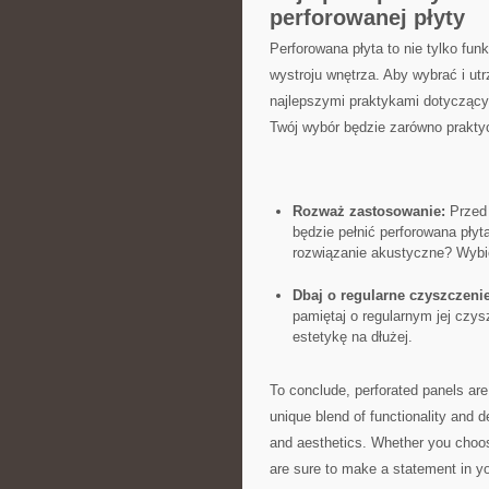
perforowanej płyty
Perforowana płyta to⁤ nie tylko fu
wystroju⁢ wnętrza. Aby wybrać i ut
najlepszymi praktykami dotyczącym
Twój wybór będzie ⁤zarówno praktyc
Rozważ‍ zastosowanie:
Przed 
będzie pełnić perforowana ‍pły
rozwiązanie akustyczne? Wybie
Dbaj ‌o regularne czyszczenie
pamiętaj‍ o regularnym jej czys
estetykę na dłużej.
To conclude, perforated panels ​are‌
unique blend of functionality and des
and aesthetics. Whether you ⁣choose
are sure to⁤ make a statement in⁣ y