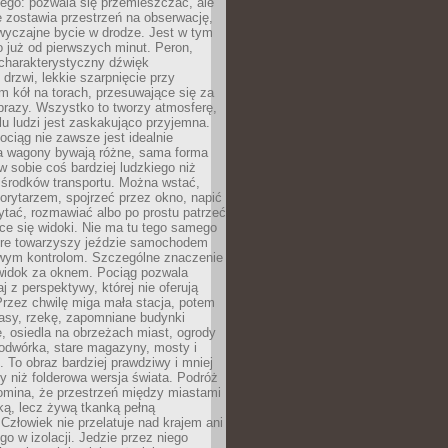
ego: pozwala się przemieszczać, ale
 zostawia przestrzeń na obserwację,
wyczajne bycie w drodze. Jest w tym
 już od pierwszych minut. Peron,
 charakterystyczny dźwięk
rzwi, lekkie szarpnięcie przy
tm kół na torach, przesuwające się za
brazy. Wszystko to tworzy atmosferę,
elu ludzi jest zaskakująco przyjemna.
pociąg nie zawsze jest idealnie
 a wagony bywają różne, sama forma
 sobie coś bardziej ludzkiego niż
 środków transportu. Można wstać,
korytarzem, spojrzeć przez okno, napić
ytać, rozmawiać albo po prostu patrzeć
ce się widoki. Nie ma tu tego samego
tóre towarzyszy jeździe samochodem
owym kontrolom. Szczególne znaczenie
widok za oknem. Pociąg pozwala
j z perspektywy, której nie oferują
Przez chwilę miga mała stacja, potem
lasy, rzekę, zapomniane budynki
, osiedla na obrzeżach miast, ogrody
odwórka, stare magazyny, mosty i
. To obraz bardziej prawdziwy i mniej
 niż folderowa wersja świata. Podróż
omina, że przestrzeń między miastami
tką, lecz żywą tkanką pełną
Człowiek nie przelatuje nad krajem ani
 go w izolacji. Jedzie przez niego