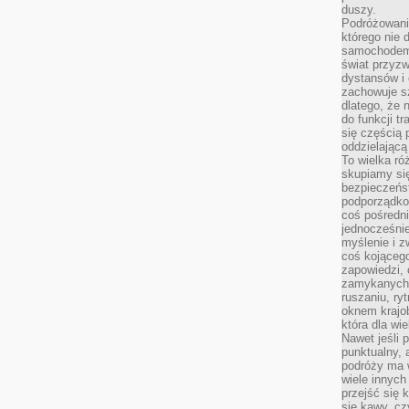
duszy.
Podróżowani
którego nie d
samochodem,
świat przyzw
dystansów i 
zachowuje s
dlatego, że 
do funkcji t
się częścią 
oddzielającą
To wielka r
skupiamy się
bezpieczeńs
podporządko
coś pośredni
jednocześnie
myślenie i z
coś kojącego
zapowiedzi,
zamykanych d
ruszaniu, ry
oknem krajo
która dla wi
Nawet jeśli 
punktualny,
podróży ma w
wiele innych
przejść się 
się kawy, cz