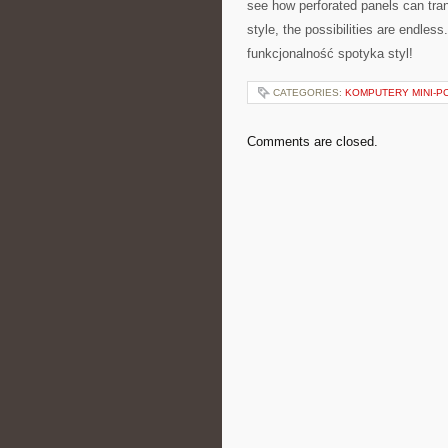
see how‍ perforated panels can tr
style, ‌the possibilities are ‍endle
funkcjonalność spotyka styl!
CATEGORIES:
KOMPUTERY MINI-PC
Comments are closed.