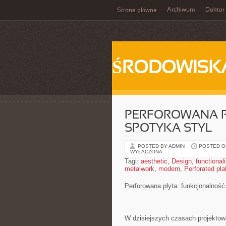
Archiwum
Doktor
Strona główna
ŚRODOWISK
PERFOROWANA P
SPOTYKA STYL
POSTED BY ADMIN
POSTED ON
WYŁĄCZONA
Tagi:
aesthetic
,
Design
,
functionali
metalwork
,
modern
,
Perforated pla
Perforowana płyta: funkcjonalność⁣
W dzisiejszych czasach⁢ projektowan