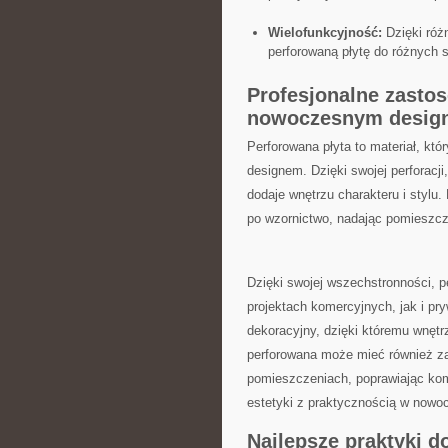
Wielofunkcyjność:
Dzięki różn
perforowaną ⁢płytę do różnych 
Profesjonalne zastos
nowoczesnym design
Perforowana płyta to⁤ materiał,​ k
designem.⁤ Dzięki swojej perforacji
⁤dodaje wnętrzu charakteru i stylu
po wzornictwo, nadając pomieszczen
Dzięki‌ swojej wszechstronności, p
projektach komercyjnych, jak i p
dekoracyjny, dzięki któremu wnętr
perforowana⁢ może mieć również za
pomieszczeniach, poprawiając kom
estetyki z praktycznością ⁣w now
Najlepsze praktyki d