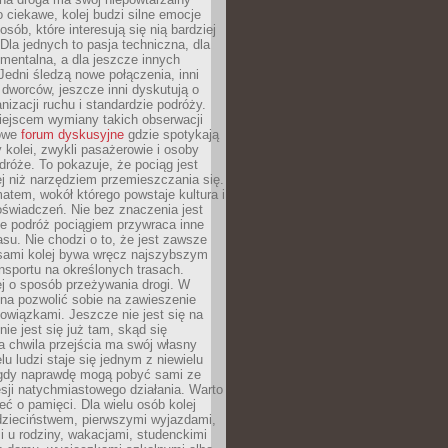
o ciekawe, kolej budzi silne emocje
sób, które interesują się nią bardziej
la jednych to pasja techniczna, dla
mentalna, a dla jeszcze innych
Jedni śledzą nowe połączenia, inni
i i dworców, jeszcze inni dyskutują o
anizacji ruchu i standardzie podróży.
iejscem wymiany takich obserwacji
towe
forum dyskusyjne
gdzie spotykają
y kolei, zwykli pasażerowie i osoby
dróże. To pokazuje, że pociąg jest
j niż narzędziem przemieszczania się.
matem, wokół którego powstaje kultura i
świadczeń. Nie bez znaczenia jest
że podróż pociągiem przywraca inne
su. Nie chodzi o to, że jest zawsze
asami kolej bywa wręcz najszybszym
nsportu na określonych trasach.
j o sposób przeżywania drogi. W
na pozwolić sobie na zawieszenie
wiązkami. Jeszcze nie jest się na
nie jest się już tam, skąd się
a chwila przejścia ma swój własny
lu ludzi staje się jednym z niewielu
dy naprawdę mogą pobyć sami ze
sji natychmiastowego działania. Warto
ć o pamięci. Dla wielu osób kolej
 dzieciństwem, pierwszymi wyjazdami,
 u rodziny, wakacjami, studenckimi