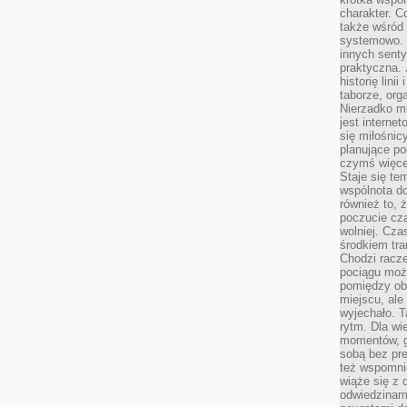
charakter. C
także wśród o
systemowo. D
innych senty
praktyczna. 
historię lini
taborze, org
Nierzadko m
jest interne
się miłośnic
planujące po
czymś więce
Staje się te
wspólnota do
również to, 
poczucie cza
wolniej. Cz
środkiem tra
Chodzi racze
pociągu moż
pomiędzy obo
miejscu, ale 
wyjechało. T
rytm. Dla wie
momentów, g
sobą bez pre
też wspomnie
wiąże się z
odwiedzinami