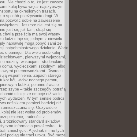
su. Nie chodzi o to, że jest zawsze
asami kolej bywa wręcz najszybszym
nsportu na określonych trasach.
j o sposób przeżywania drogi. W
na pozwolić sobie na zawieszenie
wiązkami. Jeszcze nie jest się na
nie jest się już tam, skąd się
a chwila przejścia ma swój własny
lu ludzi staje się jednym z niewielu
dy naprawdę mogą pobyć sami ze
sji natychmiastowego działania. Warto
ć o pamięci. Dla wielu osób kolej
 dzieciństwem, pierwszymi wyjazdami,
 u rodziny, wakacjami, studenckimi
o domu, wycieczkami szkolnymi albo
iowymi przeprowadzkami. Dworce i
sują wspomnienia. Zapach starego
stukot kół, widok nocnego peronu,
apierowym kubku, poranne światło
zez szybę – takie szczegóły potrafią
uchomić silniejsze emocje niż wiele
nych wydarzeń. W tym sensie podróż
wa nośnikiem pamięci bardziej niż
rzemieszczania się. Oczywiście
kolej nie jest wolna od problemów.
przepełnienie, trudności z
i, zróżnicowany standard składów,
tyczna informacja pasażerska – to
rafi zniechęcić. A jednak mimo tych
ści pociąg nie traci uroku. Być może