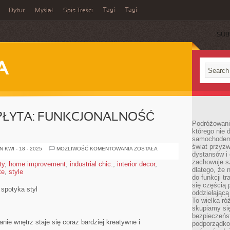
Tagi
Tagi
Dyżur
Myślał
Spis Treści
SUB
A
ŁYTA: FUNKCJONALNOŚĆ
Podróżowani
którego nie d
samochodem,
świat przyzw
PERFOROWANA
 KWI - 18 - 2025
MOŻLIWOŚĆ KOMENTOWANIA
ZOSTAŁA
dystansów i 
PŁYTA:
FUNKCJONALNOŚĆ
zachowuje s
ty
,
home improvement
,
industrial chic.
,
interior decor
,
SPOTYKA
dlatego, że 
te
,
style
STYL
do funkcji t
się częścią 
 spotyka styl
oddzielającą
To wielka r
skupiamy się
bezpieczeńs
ie ⁣wnętrz staje się coraz bardziej⁢ kreatywne i
podporządko