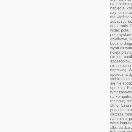
na zmieniają
napięcia, k
czy lotnisk
ma właśnie 
zobaczyć kra
autostrady. 
widać pola, 
przemysłowe
działkowe, p
boczne drogi
wystudiowany
koleją przyp
nie jest pus
szczegółów. 
nie przecina
naprawdę. W 
społeczna d
siebie siedz
się nie spotk
spotkają. Po
tymczasowośc
na komputerz
rozmowę prze
okno. Czase
pogodzie alb
dłuższa rozm
naturalnie, 
wiele kontak
albo bardzo 
krótka wspól