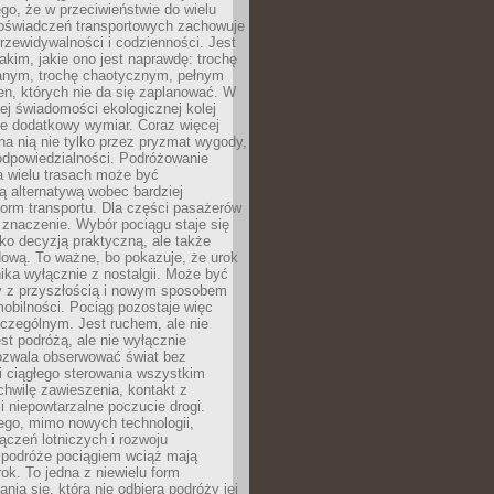
ego, że w przeciwieństwie do wielu
doświadczeń transportowych zachowuje
rzewidywalności i codzienności. Jest
takim, jakie ono jest naprawdę: trochę
nym, trochę chaotycznym, pełnym
n, których nie da się zaplanować. W
ej świadomości ekologicznej kolej
że dodatkowy wymiar. Coraz więcej
na nią nie tylko przez pryzmat wygody,
odpowiedzialności. Podróżowanie
a wielu trasach może być
ą alternatywą wobec bardziej
orm transportu. Dla części pasażerów
 znaczenie. Wybór pociągu staje się
lko decyzją praktyczną, ale także
dową. To ważne, bo pokazuje, że urok
nika wyłącznie z nostalgii. Może być
y z przyszłością i nowym sposobem
obilności. Pociąg pozostaje więc
czególnym. Jest ruchem, ale nie
t podróżą, ale nie wyłącznie
Pozwala obserwować świat bez
i ciągłego sterowania wszystkim
chwilę zawieszenia, kontakt z
i niepowtarzalne poczucie drogi.
ego, mimo nowych technologii,
ączeń lotniczych i rozwoju
, podróże pociągiem wciąż mają
ok. To jedna z niewielu form
nia się, która nie odbiera podróży jej