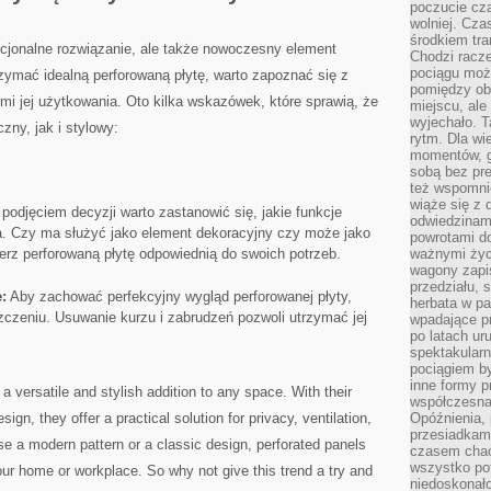
poczucie cza
wolniej. Cz
środkiem tra
nkcjonalne rozwiązanie, ale także nowoczesny element
Chodzi racze
pociągu moż
rzymać idealną perforowaną płytę, warto zapoznać​ się z
pomiędzy obo
i jej użytkowania. ⁣Oto ‌kilka wskazówek, które sprawią, że
miejscu, ale 
wyjechało. T
zny, jak i stylowy:
rytm. Dla wie
momentów, g
sobą bez pre
też wspomnie
wiąże się z
podjęciem decyzji ‍warto zastanowić się, jakie funkcje
odwiedzinami
ta. Czy ma służyć jako element ⁤dekoracyjny czy może⁢ jako
powrotami d
rz perforowaną płytę odpowiednią do swoich potrzeb.
ważnymi życ
wagony zapi
przedziału, 
:
Aby⁣ zachować perfekcyjny wygląd perforowanej ‍płyty,
herbata w p
zczeniu. Usuwanie kurzu i zabrudzeń pozwoli‍ utrzymać jej⁤
wpadające pr
po latach ur
spektakular
pociągiem by
inne formy p
 a versatile and stylish addition to any space. With their
współczesna 
ign, they offer a practical solution ​for privacy, ventilation,
Opóźnienia, 
przesiadkam
 a modern pattern or ⁢a ​classic design, ⁣perforated panels
czasem chao
wszystko pot
our home or workplace. So why not give this trend a try and​
niedoskonało