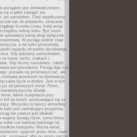
e pociągiem jest doświadczeniem,
a się w pełni zastąpić ani
 ani samolotem. Choć współczesny
yczaił nas do pośpiechu, skracania
ciągłego liczenia czasu, kolej wciąż
zczególny rodzaj uroku. Być może
nie sprowadza samej drogi wyłącznie
ransportowej. W pociągu podróż staje
przeżycia, a nie tylko przeszkodą
 punkt wyjazdu od punktu docelowego.
óżnica. Gdy jedziemy samochodem,
 na trasie, ruchu, znakach i
twie. Gdy lecimy samolotem, całość
wana jest procedurze. Pociąg daje zaś
ego: pozwala się przemieszczać, ale
 zostawia przestrzeń na obserwację,
wyczajne bycie w drodze. Jest w tym
 już od pierwszych minut. Peron,
 charakterystyczny dźwięk
rzwi, lekkie szarpnięcie przy
tm kół na torach, przesuwające się za
brazy. Wszystko to tworzy atmosferę,
elu ludzi jest zaskakująco przyjemna.
pociąg nie zawsze jest idealnie
 a wagony bywają różne, sama forma
 sobie coś bardziej ludzkiego niż
 środków transportu. Można wstać,
korytarzem, spojrzeć przez okno, napić
ytać, rozmawiać albo po prostu patrzeć