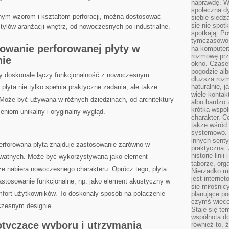
naprawdę. W 
społeczna d
ym wzorom i ⁣kształtom ‌perforacji,​ można dostosować
siebie siedz
się nie spotk
stylów aranżacji wnętrz, od ⁢nowoczesnych po industrialne.
spotkają. Po
tymczasowośc
owanie perforowanej‍ płyty w
na komputerz
rozmowę prze
ie
okno. Czase
pogodzie alb
tóry doskonale ⁣łączy ‌funkcjonalność z nowoczesnym
dłuższa rozm
naturalnie, 
, płyta nie tylko spełnia praktyczne zadania, ale‍ także
wiele kontak
.⁣ Może być ‍używana w różnych dziedzinach, od architektury
albo bardzo 
krótka wspól
iom⁤ unikalny i oryginalny‍ wygląd.
charakter. C
także wśród o
systemowo. D
innych senty
erforowana płyta ⁢znajduje zastosowanie zarówno w ​
praktyczna. 
historię lini
rywatnych. Może być wykorzystywana jako element
taborze, org
ze​ nabiera nowoczesnego charakteru. Oprócz tego, płyta
Nierzadko m
jest interne
stosowanie ⁤funkcjonalne, np. jako element akustyczny⁣ w‌
się miłośnic
fort użytkowników. To ⁤doskonały sposób na połączenie
planujące po
czymś więce
oczesnym designie.
Staje się te
wspólnota do
otyczące wyboru i⁤ utrzymania
również to, 