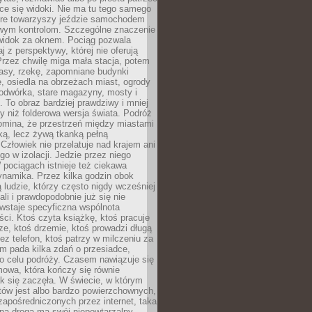
ce się widoki. Nie ma tu tego samego
tóre towarzyszy jeździe samochodem
owym kontrolom. Szczególne znaczenie
widok za oknem. Pociąg pozwala
j z perspektywy, której nie oferują
Przez chwilę miga mała stacja, potem
lasy, rzekę, zapomniane budynki
, osiedla na obrzeżach miast, ogrody
odwórka, stare magazyny, mosty i
. To obraz bardziej prawdziwy i mniej
 niż folderowa wersja świata. Podróż
omina, że przestrzeń między miastami
tką, lecz żywą tkanką pełną
Człowiek nie przelatuje nad krajem ani
 go w izolacji. Jedzie przez niego
pociągach istnieje też ciekawa
ynamika. Przez kilka godzin obok
ą ludzie, którzy często nigdy wcześniej
ali i prawdopodobnie już się nie
wstaje specyficzna wspólnota
i. Ktoś czyta książkę, ktoś pracuje
e, ktoś drzemie, ktoś prowadzi długą
z telefon, ktoś patrzy w milczeniu za
m pada kilka zdań o przesiadce,
o celu podróży. Czasem nawiązuje się
owa, która kończy się równie
jak się zaczęła. W świecie, w którym
tów jest albo bardzo powierzchownych,
zapośredniczonych przez internet, taka
na droga ma swój niepowtarzalny