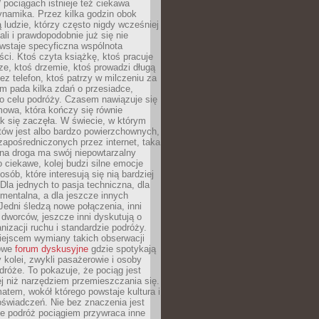
pociągach istnieje też ciekawa
ynamika. Przez kilka godzin obok
ą ludzie, którzy często nigdy wcześniej
ali i prawdopodobnie już się nie
wstaje specyficzna wspólnota
i. Ktoś czyta książkę, ktoś pracuje
e, ktoś drzemie, ktoś prowadzi długą
z telefon, ktoś patrzy w milczeniu za
m pada kilka zdań o przesiadce,
o celu podróży. Czasem nawiązuje się
owa, która kończy się równie
jak się zaczęła. W świecie, w którym
tów jest albo bardzo powierzchownych,
zapośredniczonych przez internet, taka
na droga ma swój niepowtarzalny
o ciekawe, kolej budzi silne emocje
sób, które interesują się nią bardziej
la jednych to pasja techniczna, dla
mentalna, a dla jeszcze innych
Jedni śledzą nowe połączenia, inni
i i dworców, jeszcze inni dyskutują o
anizacji ruchu i standardzie podróży.
iejscem wymiany takich obserwacji
towe
forum dyskusyjne
gdzie spotykają
y kolei, zwykli pasażerowie i osoby
dróże. To pokazuje, że pociąg jest
j niż narzędziem przemieszczania się.
matem, wokół którego powstaje kultura i
świadczeń. Nie bez znaczenia jest
że podróż pociągiem przywraca inne