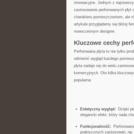
innowacyjne. ⁢Jednym z ​najnowszy
zastosowanie perforowanych płyt do 
charakteru pomieszczeniom,‌ ale r
artykule ‌przyglądamy się bliżej f
nowoczesnym ⁣designie.
Kluczowe cechy perf
Perforowana płyta⁢ to​ nie tylko pr
‍odmienić wygląd każdego pomieszcz
płyta ⁤nadaje się do wielu zastoso
komercyjnych. Oto kilka kluczowych
popularna:
Estetyczny wygląd:
⁣ Dzięki p
elegancki efekt, który nada c
Funkcjonalność:
‍ Perforowana
praktycznych⁢ zastosowań, np. 