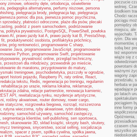
poczucie cza
pony zimowe
,
orkiestry dęte
,
ortodoncja
,
oświetlenie
wolniej. Cz
sta
,
pedagogika alternatywna
,
perfumy niszowe
,
persona
środkiem tra
phishing
,
pielęgnacja brody
,
pielęgnacja łap
,
pielęgnacja
Chodzi racze
pierwsza pomoc dla psa
,
pierwsza pomoc psychiczna
,
pociągu moż
n sprzedaży
,
płatności odroczone
,
plaże dla psów
,
plecaki
pomiędzy obo
casting
,
podróż z psem samochodem
,
podróżowanie
miejscu, ale 
na
,
polityka prywatności
,
PostgreSQL
,
PowerShell
,
powłoka
wyjechało. T
prawo AI
,
prawo jazdy kat A
,
prawo jazdy kat B
,
PrestaShop
,
rytm. Dla wie
fit
,
produktywność osobista
,
profilaktyka próchnicy
,
momentów, g
azów
,
próg rentowności
,
programowanie C sharp
,
sobą bez pre
owanie Java
,
programowanie JavaScript
,
programowanie
też wspomnie
amowanie Python
,
programowanie Swift
,
projektowanie
wiąże się z
totypowanie
,
prywatność online
,
przegląd techniczny
,
odwiedzinami
e
,
przestrzeń dla młodzieży
,
przewodnik po mieście
,
powrotami d
otowanie do maratonu
,
przygotowanie do matury
,
ważnymi życ
zysmaki treningowe
,
psychodietetyka
,
pszczoły w ogrodzie
,
wagony zapi
raport historii pojazdu
,
Raspberry Pi
,
raty online
,
React
,
przedziału, 
,
redakcja tekstu
,
Redis
,
regeneracja po treningu
,
regulamin
herbata w p
,
rehabilitacja po urazie
,
reklama lokalna
,
reklamacje
,
wpadające pr
rekrutacja zdalna
,
relacje partnerskie
,
renowacja kamienic
,
po latach ur
REST API
,
rewitalizacja rynku
,
rezydencje artystyczne
,
spektakular
ni
,
rośliny akwariowe
,
router domowy
,
rower cargo
,
pociągiem by
nie statyczne
,
rozgrzewka biegowa
,
rozrząd
,
rozszerzona
inne formy p
y
,
rutyna wieczorna
,
ryby akwariowe
,
rytm dobowy
,
współczesna 
rodzinny
,
samochód używany
,
samochód zastępczy
,
Opóźnienia, 
,
segmentacja klientów
,
self-publishing
,
sen sportowca
,
przesiadkam
 mesh
,
skanowanie 3D
,
skład książki
,
skrypty bash
,
skutery
,
czasem chao
smycz treningowa
,
snycerstwo
,
social selling
,
socjalizacja
wszystko pot
realizm
,
spacer z psem
,
spółka cywilna
,
spółka jawna
,
niedoskonało
aż B2B
,
sprzedaż B2C
,
sprzedaż online
,
sprzedaż