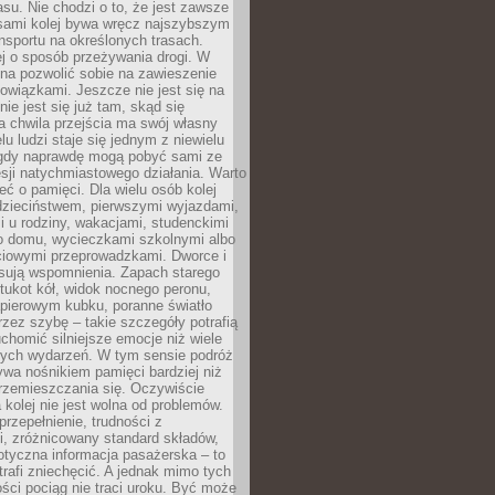
su. Nie chodzi o to, że jest zawsze
asami kolej bywa wręcz najszybszym
nsportu na określonych trasach.
j o sposób przeżywania drogi. W
na pozwolić sobie na zawieszenie
wiązkami. Jeszcze nie jest się na
nie jest się już tam, skąd się
a chwila przejścia ma swój własny
lu ludzi staje się jednym z niewielu
dy naprawdę mogą pobyć sami ze
sji natychmiastowego działania. Warto
ć o pamięci. Dla wielu osób kolej
 dzieciństwem, pierwszymi wyjazdami,
 u rodziny, wakacjami, studenckimi
o domu, wycieczkami szkolnymi albo
iowymi przeprowadzkami. Dworce i
sują wspomnienia. Zapach starego
stukot kół, widok nocnego peronu,
apierowym kubku, poranne światło
zez szybę – takie szczegóły potrafią
uchomić silniejsze emocje niż wiele
nych wydarzeń. W tym sensie podróż
wa nośnikiem pamięci bardziej niż
rzemieszczania się. Oczywiście
kolej nie jest wolna od problemów.
przepełnienie, trudności z
i, zróżnicowany standard składów,
tyczna informacja pasażerska – to
rafi zniechęcić. A jednak mimo tych
ści pociąg nie traci uroku. Być może