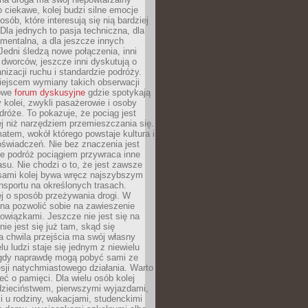
o ciekawe, kolej budzi silne emocje
sób, które interesują się nią bardziej
la jednych to pasja techniczna, dla
mentalna, a dla jeszcze innych
Jedni śledzą nowe połączenia, inni
i i dworców, jeszcze inni dyskutują o
anizacji ruchu i standardzie podróży.
iejscem wymiany takich obserwacji
towe
forum dyskusyjne
gdzie spotykają
y kolei, zwykli pasażerowie i osoby
dróże. To pokazuje, że pociąg jest
j niż narzędziem przemieszczania się.
matem, wokół którego powstaje kultura i
świadczeń. Nie bez znaczenia jest
że podróż pociągiem przywraca inne
su. Nie chodzi o to, że jest zawsze
asami kolej bywa wręcz najszybszym
nsportu na określonych trasach.
j o sposób przeżywania drogi. W
na pozwolić sobie na zawieszenie
wiązkami. Jeszcze nie jest się na
nie jest się już tam, skąd się
a chwila przejścia ma swój własny
lu ludzi staje się jednym z niewielu
dy naprawdę mogą pobyć sami ze
sji natychmiastowego działania. Warto
ć o pamięci. Dla wielu osób kolej
 dzieciństwem, pierwszymi wyjazdami,
 u rodziny, wakacjami, studenckimi