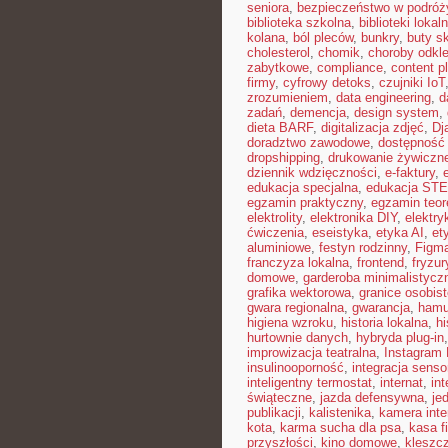
seniora
,
bezpieczeństwo w podróż
biblioteka szkolna
,
biblioteki lokal
kolana
,
ból pleców
,
bunkry
,
buty s
cholesterol
,
chomik
,
choroby odkl
zabytkowe
,
compliance
,
content p
firmy
,
cyfrowy detoks
,
czujniki IoT
zrozumieniem
,
data engineering
,
d
zadań
,
demencja
,
design system
,
dieta BARF
,
digitalizacja zdjęć
,
Dj
doradztwo zawodowe
,
dostępność
dropshipping
,
drukowanie żywiczn
dziennik wdzięczności
,
e-faktury
,
edukacja specjalna
,
edukacja ST
egzamin praktyczny
,
egzamin teor
elektrolity
,
elektronika DIY
,
elektr
ćwiczenia
,
eseistyka
,
etyka AI
,
et
aluminiowe
,
festyn rodzinny
,
Figm
franczyza lokalna
,
frontend
,
fryzu
domowe
,
garderoba minimalistycz
grafika wektorowa
,
granice osobis
gwara regionalna
,
gwarancja
,
hamu
higiena wzroku
,
historia lokalna
,
hi
hurtownie danych
,
hybryda plug-in
improwizacja teatralna
,
Instagram 
insulinooporność
,
integracja sens
inteligentny termostat
,
internat
,
int
świąteczne
,
jazda defensywna
,
je
publikacji
,
kalistenika
,
kamera int
kota
,
karma sucha dla psa
,
kasa f
przyszłości
,
kino domowe
,
kleszc