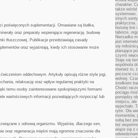
charakter. C
także wśród o
systemowo. D
innych senty
praktyczna. 
eści poświęconych suplementacji. Omawiane są białka,
historię lini
taborze, org
inerały oraz preparaty wspierające regenerację, budowę
Nierzadko m
ki tłuszczowej. Publikacje przedstawiają zasady
jest interne
się miłośnic
uplementów oraz wyjaśniają, kiedy ich stosowanie może
planujące po
czymś więce
Staje się te
wspólnota do
również to, 
poczucie cza
ćwiczeniom oddechowym. Artykuły opisują różne style jogi,
wolniej. Cz
chania, relaksację oraz wpływ regularnej praktyki na
środkiem tra
Chodzi racze
zięki temu osoby zainteresowane spokojniejszymi formami
pociągu moż
iele wartościowych informacji pozwalających rozpocząć lub
pomiędzy obo
miejscu, ale 
wyjechało. T
rytm. Dla wie
momentów, g
sobą bez pre
 związane z odnową organizmu. Wyjaśnia, dlaczego sen,
też wspomnie
wiąże się z
ie oraz regeneracja mięśni mają ogromne znaczenie dla
odwiedzinami