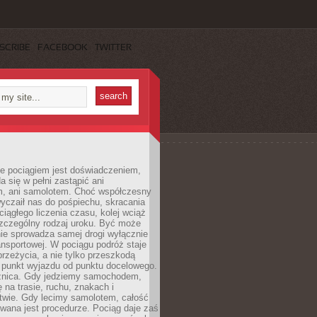
SCRIBE
FACEBOOK
TWITTER
e pociągiem jest doświadczeniem,
a się w pełni zastąpić ani
 ani samolotem. Choć współczesny
yczaił nas do pośpiechu, skracania
ciągłego liczenia czasu, kolej wciąż
zczególny rodzaj uroku. Być może
nie sprowadza samej drogi wyłącznie
ransportowej. W pociągu podróż staje
przeżycia, a nie tylko przeszkodą
 punkt wyjazdu od punktu docelowego.
óżnica. Gdy jedziemy samochodem,
 na trasie, ruchu, znakach i
twie. Gdy lecimy samolotem, całość
wana jest procedurze. Pociąg daje zaś