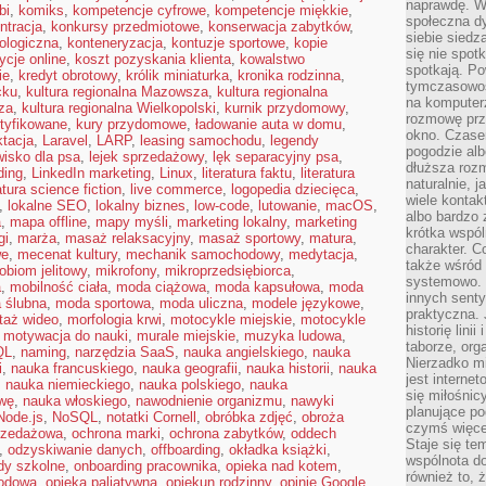
naprawdę. W 
bi
,
komiks
,
kompetencje cyfrowe
,
kompetencje miękkie
,
społeczna d
ntracja
,
konkursy przedmiotowe
,
konserwacja zabytków
,
siebie siedz
ologiczna
,
konteneryzacja
,
kontuzje sportowe
,
kopie
się nie spotk
ycje online
,
koszt pozyskania klienta
,
kowalstwo
spotkają. Po
ie
,
kredyt obrotowy
,
królik miniaturka
,
kronika rodzinna
,
tymczasowośc
cku
,
kultura regionalna Mazowsza
,
kultura regionalna
na komputerz
za
,
kultura regionalna Wielkopolski
,
kurnik przydomowy
,
rozmowę prze
rtyfikowane
,
kury przydomowe
,
ładowanie auta w domu
,
okno. Czase
ktacja
,
Laravel
,
LARP
,
leasing samochodu
,
legendy
pogodzie alb
wisko dla psa
,
lejek sprzedażowy
,
lęk separacyjny psa
,
dłuższa rozm
lding
,
LinkedIn marketing
,
Linux
,
literatura faktu
,
literatura
naturalnie, 
ratura science fiction
,
live commerce
,
logopedia dziecięca
,
wiele kontak
,
lokalne SEO
,
lokalny biznes
,
low-code
,
lutowanie
,
macOS
,
albo bardzo 
a
,
mapa offline
,
mapy myśli
,
marketing lokalny
,
marketing
krótka wspól
gi
,
marża
,
masaż relaksacyjny
,
masaż sportowy
,
matura
,
charakter. C
we
,
mecenat kultury
,
mechanik samochodowy
,
medytacja
,
także wśród o
obiom jelitowy
,
mikrofony
,
mikroprzedsiębiorca
,
systemowo. D
a
,
mobilność ciała
,
moda ciążowa
,
moda kapsułowa
,
moda
innych senty
 ślubna
,
moda sportowa
,
moda uliczna
,
modele językowe
,
praktyczna. 
taż wideo
,
morfologia krwi
,
motocykle miejskie
,
motocykle
historię lini
,
motywacja do nauki
,
murale miejskie
,
muzyka ludowa
,
taborze, org
QL
,
naming
,
narzędzia SaaS
,
nauka angielskiego
,
nauka
Nierzadko m
i
,
nauka francuskiego
,
nauka geografii
,
nauka historii
,
nauka
jest interne
,
nauka niemieckiego
,
nauka polskiego
,
nauka
się miłośnic
wę
,
nauka włoskiego
,
nawodnienie organizmu
,
nawyki
planujące po
Node.js
,
NoSQL
,
notatki Cornell
,
obróbka zdjęć
,
obroża
czymś więce
rzedażowa
,
ochrona marki
,
ochrona zabytków
,
oddech
Staje się te
,
odzyskiwanie danych
,
offboarding
,
okładka książki
,
wspólnota do
dy szkolne
,
onboarding pracownika
,
opieka nad kotem
,
również to, 
rodowa
,
opieka paliatywna
,
opiekun rodzinny
,
opinie Google
,