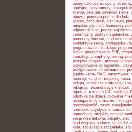
opony całoroczne
,
opony letnie
,
o
studyjne
,
paczkomaty
,
papuga fali
klienta
,
petsitter
,
pewność siebie
,
obuwia
,
pierwsza pomoc dla kota
,
pilates
,
pitch deck
,
plan nauki
,
pla
miejskie
,
płynność finansowa
,
pod
odpowiedzialne
,
poezja współczes
ceramiczna
,
praktyki studenckie
,
procedury firmowe
,
product market 
profilaktyka serca
,
profilaktyka ur
programowanie dla dzieci
,
program
Kotlin
,
programowanie PHP
,
progr
interakcji
,
prompt engineering
,
pro
przepisy drogowe
,
przerwy ruchow
przygotowanie do egzaminu
,
przyg
przygotowanie do półmaratonu
,
pr
punkty karne
,
RAG
,
ransomware
,
recenzje książek
,
recykling treści
sklepu
,
rehabilitacja ortopedyczna
rękojmia
,
rekomendacje klientów
,
reportaż
,
research UX
,
reskilling
,
robotyka dla dzieci
,
rolowanie mięś
rozciąganie dynamiczne
,
rozciąga
rzeczywistość
,
rozwój emocjonaln
rzemiosło artystyczne
,
samochód 
samochody miejskie
,
second hand
sesja wizerunkowa
,
Shopify
,
sieć
ślad węglowy podróży
,
smart TV
,
kota
,
socjalizacja szczeniaka
,
soc
spółka z o.o.
,
Spring Boot
,
sprzed