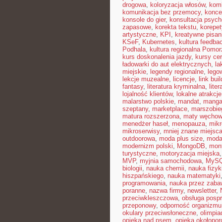
drogowa
,
koloryzacja włosów
,
kom
komunikacja bez przemocy
,
konce
konsole do gier
,
konsultacja psych
zapasowe
,
korekta tekstu
,
korepet
artystyczne
,
KPI
,
kreatywne pisan
KSeF
,
Kubernetes
,
kultura feedba
Podhala
,
kultura regionalna Pomor
kurs doskonalenia jazdy
,
kursy ce
ładowarki do aut elektrycznych
,
la
miejskie
,
legendy regionalne
,
lego
lekcje muzealne
,
licencje
,
link bui
fantasy
,
literatura kryminalna
,
lite
lojalność klientów
,
lokalne atrakcje
malarstwo polskie
,
mandat
,
mang
szeptany
,
marketplace
,
marszobie
matura rozszerzona
,
maty węcho
menedżer haseł
,
menopauza
,
mikr
mikroserwisy
,
mniej znane miejsc
outdoorowa
,
moda plus size
,
moda
modernizm polski
,
MongoDB
,
mon
turystyczne
,
motoryzacja miejska
MVP
,
myjnia samochodowa
,
MyS
biologii
,
nauka chemii
,
nauka fizyk
hiszpańskiego
,
nauka matematyki
programowania
,
nauka przez zaba
poranne
,
nazwa firmy
,
newsletter
,
przeciwkleszczowa
,
obsługa posp
przeponowy
,
odporność organizmu
okulary przeciwsłoneczne
,
olimpia
opieka nad psem
,
opieka okołopo