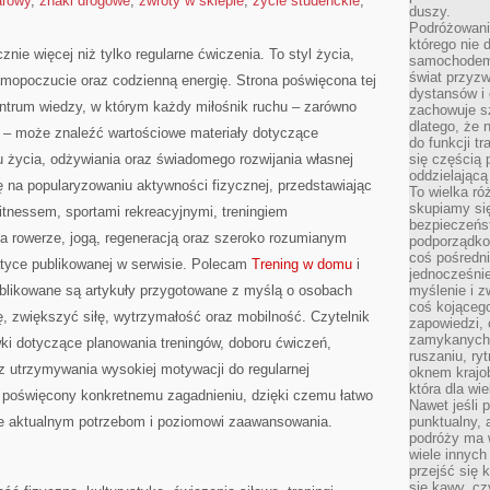
arowy
,
znaki drogowe
,
zwroty w sklepie
,
życie studenckie
,
duszy.
Podróżowani
którego nie d
znie więcej niż tylko regularne ćwiczenia. To styl życia,
samochodem,
świat przyzw
amopoczucie oraz codzienną energię. Strona poświęcona tej
dystansów i 
trum wiedzy, w którym każdy miłośnik ruchu – zarówno
zachowuje s
dlatego, że 
 – może znaleźć wartościowe materiały dotyczące
do funkcji t
u życia, odżywiania oraz świadomego rozwijania własnej
się częścią 
oddzielającą
ę na popularyzowaniu aktywności fizycznej, przedstawiając
To wielka r
skupiamy się
fitnessem, sportami rekreacyjnymi, treningiem
bezpieczeńs
na rowerze, jogą, regeneracją oraz szeroko rozumianym
podporządko
coś pośredni
atyce publikowanej w serwisie. Polecam
Trening w domu
i
jednocześnie
 publikowane są artykuły przygotowane z myślą o osobach
myślenie i z
coś kojącego
, zwiększyć siłę, wytrzymałość oraz mobilność. Czytelnik
zapowiedzi,
zamykanych d
ki dotyczące planowania treningów, doboru ćwiczeń,
ruszaniu, ry
 utrzymywania wysokiej motywacji do regularnej
oknem krajo
która dla wi
ł poświęcony konkretnemu zagadnieniu, dzięki czemu łatwo
Nawet jeśli 
ce aktualnym potrzebom i poziomowi zaawansowania.
punktualny,
podróży ma w
wiele innych
przejść się 
się kawy, cz