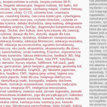
coś pośredni
y
,
bezpieczeństwo w szkole
,
bezpieczeństwo Wi-Fi
,
jednocześnie
ne
,
bieganie rekreacyjne
,
bieganie trailowe
,
ból barku
,
ból
myślenie i z
kórzane
,
buty sportowe
,
carsharing miejski
,
chatbot firmowy
,
coś kojącego
eszczowe
,
chóry
,
CI CD
,
ciśnienie krwi
,
cmentarze
zapowiedzi,
lan
,
coworking lokalny
,
ćwiczenia korekcyjne
,
cyberhigiena
zamykanych d
,
czyszczenie uszu psa
,
czytanie dzieciom
,
czytanie ze
ruszaniu, ry
ata science
,
debata oksfordzka
,
deep learning
,
delegowanie
oknem krajo
detailing wnętrza
,
DevOps
,
diagnostyka komputerowa auta
,
która dla wi
ango
,
Docker
,
dom kultury
,
dom tymczasowy dla zwierząt
,
Nawet jeśli 
 cyfrowa
,
dotacje dla firm
,
dożynki
,
drapak dla kota
,
punktualny,
e
,
due diligence
,
dysleksja
,
działalność nierejestrowana
,
podróży ma w
edukacja licealna
,
edukacja Montessori
,
edukacja muzealna
,
wiele innych
EM
,
edukacja wczesnoszkolna
,
egzamin ósmoklasisty
,
przejść się 
etyczny
,
eko jazda
,
ekopodróże
,
eksperymenty dla dzieci
,
się kawy, cz
yk samochodowy
,
email marketing
,
Erasmus
,
ergonomiczne
na zmieniają
ykiety kurierskie
,
faktura elektroniczna
,
feedback 360
,
felgi
napięcia, k
a
,
fiszki
,
fizjoprofilaktyka
,
Flask
,
folia PPF
,
fortyfikacje
,
czy lotnisk
ry damskie
,
fryzury męskie
,
fulfillment
,
full stack
,
gady
ma właśnie 
na
,
garncarstwo
,
gekon lamparci
,
genealogia
,
geometria kół
,
zobaczyć kra
te
,
granty kulturalne
,
GraphQL
,
gry fabularne papierowe
,
autostrady. 
lce
,
headless CMS
,
higiena jamy ustnej
,
higiena snu
,
widać pola, 
storia pojazdu
,
hotel dla psa
,
hulajnoga elektryczna
,
przemysłowe
,
identyfikacja marki
,
ikonografia
,
implanty słuchowe
,
działkowe, p
Reels
,
instrukcje stanowiskowe
,
instrumenty tradycyjne
,
boczne drogi
oryczna
,
integracje API
,
inteligencja emocjonalna
,
wystudiowany
ernet satelitarny
,
inwestor anioł
,
jarmark regionalny
,
jarmarki
koleją przyp
dnoosobowa działalność
,
joga dla początkujących
,
kalendarz
nie jest pus
ernetowa
,
kampanie sezonowe
,
kanarek
,
karma mokra dla
szczegółów. 
iskalna online
,
kastracja kota
,
kastracja psa
,
kierunki
nie przecina
ze u psa
,
klimatyzacja samochodowa
,
kluby książki
,
kolizja