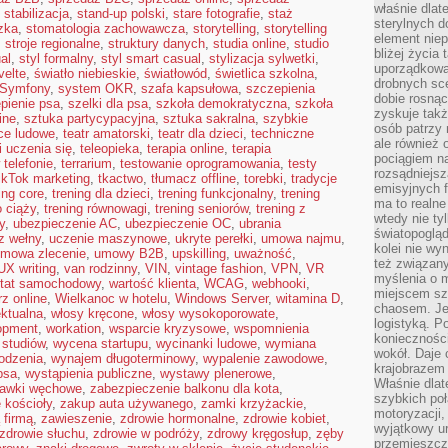
właśnie dlat
,
stabilizacja
,
stand-up polski
,
stare fotografie
,
staż
sterylnych 
zka
,
stomatologia zachowawcza
,
storytelling
,
storytelling
element niep
,
stroje regionalne
,
struktury danych
,
studia online
,
studio
bliżej życia 
al
,
styl formalny
,
styl smart casual
,
stylizacja sylwetki
,
uporządkowa
velte
,
światło niebieskie
,
światłowód
,
świetlica szkolna
,
drobnych sce
Symfony
,
system OKR
,
szafa kapsułowa
,
szczepienia
dobie rosnąc
pienie psa
,
szelki dla psa
,
szkoła demokratyczna
,
szkoła
zyskuje tak
ine
,
sztuka partycypacyjna
,
sztuka sakralna
,
szybkie
osób patrzy 
ce ludowe
,
teatr amatorski
,
teatr dla dzieci
,
techniczne
ale również 
i uczenia się
,
teleopieka
,
terapia online
,
terapia
pociągiem n
 telefonie
,
terrarium
,
testowanie oprogramowania
,
testy
rozsądniejsz
ikTok marketing
,
tkactwo
,
tłumacz offline
,
torebki
,
tradycje
emisyjnych f
ing core
,
trening dla dzieci
,
trening funkcjonalny
,
trening
ma to realne
o ciąży
,
trening równowagi
,
trening seniorów
,
trening z
wtedy nie ty
y
,
ubezpieczenie AC
,
ubezpieczenie OC
,
ubrania
światopoglą
z wełny
,
uczenie maszynowe
,
ukryte perełki
,
umowa najmu
,
kolei nie wy
mowa zlecenie
,
umowy B2B
,
upskilling
,
uważność
,
też związan
UX writing
,
van rodzinny
,
VIN
,
vintage fashion
,
VPN
,
VR
myślenia o m
tat samochodowy
,
wartość klienta
,
WCAG
,
webhooki
,
miejscem sz
z online
,
Wielkanoc w hotelu
,
Windows Server
,
witamina D
,
chaosem. Jes
ektualna
,
włosy kręcone
,
włosy wysokoporowate
,
logistyką. 
opment
,
workation
,
wsparcie kryzysowe
,
wspomnienia
koniecznośc
 studiów
,
wycena startupu
,
wycinanki ludowe
,
wymiana
wokół. Daje 
odzenia
,
wynajem długoterminowy
,
wypalenie zawodowe
,
krajobrazem 
psa
,
wystąpienia publiczne
,
wystawy plenerowe
,
Właśnie dlat
awki węchowe
,
zabezpieczenie balkonu dla kota
,
szybkich poł
 kościoły
,
zakup auta używanego
,
zamki krzyżackie
,
motoryzacji
 firmą
,
zawieszenie
,
zdrowie hormonalne
,
zdrowie kobiet
,
wyjątkowy ur
zdrowie słuchu
,
zdrowie w podróży
,
zdrowy kręgosłup
,
zęby
przemieszcza