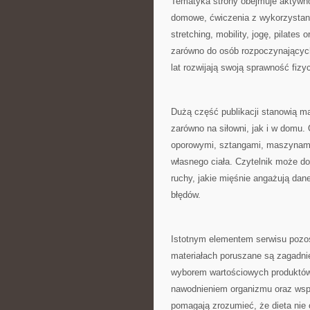
Tematyka strony obejmuje aktywnoś
domowe, ćwiczenia z wykorzystanie
stretching, mobility, jogę, pilates
zarówno do osób rozpoczynających 
lat rozwijają swoją sprawność fizy
Dużą część publikacji stanowią m
zarówno na siłowni, jak i w domu.
oporowymi, sztangami, maszynami 
własnego ciała. Czytelnik może d
ruchy, jakie mięśnie angażują dan
błędów.
Istotnym elementem serwisu pozo
materiałach poruszane są zagadn
wyborem wartościowych produktó
nawodnieniem organizmu oraz wspi
pomagają zrozumieć, że dieta nie