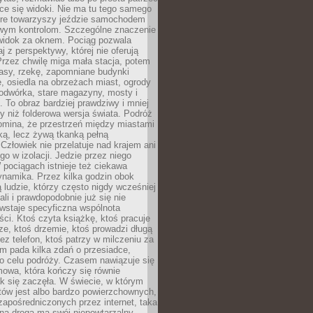
ce się widoki. Nie ma tu tego samego
tóre towarzyszy jeździe samochodem
owym kontrolom. Szczególne znaczenie
widok za oknem. Pociąg pozwala
j z perspektywy, której nie oferują
Przez chwilę miga mała stacja, potem
lasy, rzekę, zapomniane budynki
, osiedla na obrzeżach miast, ogrody
odwórka, stare magazyny, mosty i
. To obraz bardziej prawdziwy i mniej
 niż folderowa wersja świata. Podróż
omina, że przestrzeń między miastami
tką, lecz żywą tkanką pełną
Człowiek nie przelatuje nad krajem ani
 go w izolacji. Jedzie przez niego
pociągach istnieje też ciekawa
ynamika. Przez kilka godzin obok
ą ludzie, którzy często nigdy wcześniej
ali i prawdopodobnie już się nie
wstaje specyficzna wspólnota
i. Ktoś czyta książkę, ktoś pracuje
e, ktoś drzemie, ktoś prowadzi długą
z telefon, ktoś patrzy w milczeniu za
m pada kilka zdań o przesiadce,
o celu podróży. Czasem nawiązuje się
owa, która kończy się równie
jak się zaczęła. W świecie, w którym
tów jest albo bardzo powierzchownych,
zapośredniczonych przez internet, taka
na droga ma swój niepowtarzalny