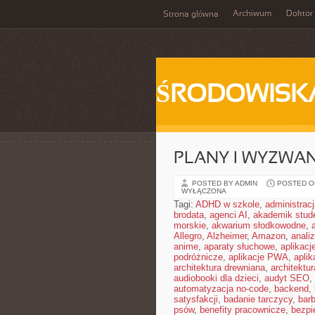
Archiwum
Doktor
Strona główna
ŚRODOWISK
PLANY I WYZWA
POSTED BY ADMIN
POSTED ON 
WYŁĄCZONA
Tagi:
ADHD w szkole
,
administrac
brodata
,
agenci AI
,
akademik stud
morskie
,
akwarium słodkowodne
,
Allegro
,
Alzheimer
,
Amazon
,
anali
anime
,
aparaty słuchowe
,
aplikacj
podróżnicze
,
aplikacje PWA
,
apli
architektura drewniana
,
architektu
audiobooki dla dzieci
,
audyt SEO
,
automatyzacja no-code
,
backend
,
satysfakcji
,
badanie tarczycy
,
barb
psów
,
benefity pracownicze
,
bezpi