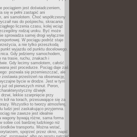
e pociągiem jest doświadczeniem,
a się w pełni zastąpić ani
 ani samolotem. Choć współczesny
yczaił nas do pośpiechu, skracania
ciągłego liczenia czasu, kolej wciąż
zczególny rodzaj uroku. Być może
nie sprowadza samej drogi wyłącznie
ransportowej. W pociągu podróż staje
przeżycia, a nie tylko przeszkodą
 punkt wyjazdu od punktu docelowego.
óżnica. Gdy jedziemy samochodem,
 na trasie, ruchu, znakach i
twie. Gdy lecimy samolotem, całość
wana jest procedurze. Pociąg daje zaś
ego: pozwala się przemieszczać, ale
 zostawia przestrzeń na obserwację,
wyczajne bycie w drodze. Jest w tym
 już od pierwszych minut. Peron,
 charakterystyczny dźwięk
rzwi, lekkie szarpnięcie przy
tm kół na torach, przesuwające się za
brazy. Wszystko to tworzy atmosferę,
elu ludzi jest zaskakująco przyjemna.
pociąg nie zawsze jest idealnie
 a wagony bywają różne, sama forma
 sobie coś bardziej ludzkiego niż
 środków transportu. Można wstać,
korytarzem, spojrzeć przez okno, napić
ytać, rozmawiać albo po prostu patrzeć