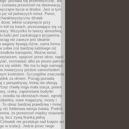
ego: pozwala się przemieszczać, ale
 zostawia przestrzeń na obserwację,
wyczajne bycie w drodze. Jest w tym
 już od pierwszych minut. Peron,
 charakterystyczny dźwięk
rzwi, lekkie szarpnięcie przy
tm kół na torach, przesuwające się za
brazy. Wszystko to tworzy atmosferę,
elu ludzi jest zaskakująco przyjemna.
pociąg nie zawsze jest idealnie
 a wagony bywają różne, sama forma
 sobie coś bardziej ludzkiego niż
 środków transportu. Można wstać,
korytarzem, spojrzeć przez okno, napić
ytać, rozmawiać albo po prostu patrzeć
ce się widoki. Nie ma tu tego samego
tóre towarzyszy jeździe samochodem
owym kontrolom. Szczególne znaczenie
widok za oknem. Pociąg pozwala
j z perspektywy, której nie oferują
Przez chwilę miga mała stacja, potem
lasy, rzekę, zapomniane budynki
, osiedla na obrzeżach miast, ogrody
odwórka, stare magazyny, mosty i
. To obraz bardziej prawdziwy i mniej
 niż folderowa wersja świata. Podróż
omina, że przestrzeń między miastami
tką, lecz żywą tkanką pełną
Człowiek nie przelatuje nad krajem ani
 go w izolacji. Jedzie przez niego