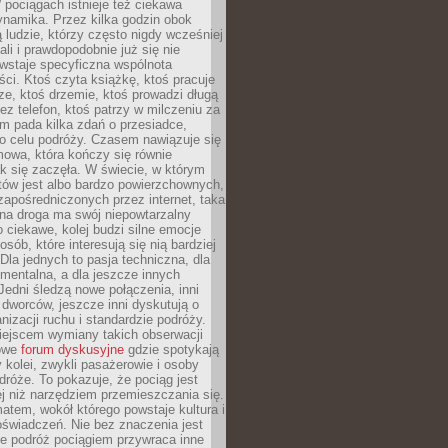
pociągach istnieje też ciekawa
ynamika. Przez kilka godzin obok
ą ludzie, którzy często nigdy wcześniej
ali i prawdopodobnie już się nie
wstaje specyficzna wspólnota
i. Ktoś czyta książkę, ktoś pracuje
e, ktoś drzemie, ktoś prowadzi długą
z telefon, ktoś patrzy w milczeniu za
m pada kilka zdań o przesiadce,
o celu podróży. Czasem nawiązuje się
owa, która kończy się równie
jak się zaczęła. W świecie, w którym
tów jest albo bardzo powierzchownych,
zapośredniczonych przez internet, taka
na droga ma swój niepowtarzalny
o ciekawe, kolej budzi silne emocje
sób, które interesują się nią bardziej
la jednych to pasja techniczna, dla
mentalna, a dla jeszcze innych
Jedni śledzą nowe połączenia, inni
i i dworców, jeszcze inni dyskutują o
anizacji ruchu i standardzie podróży.
iejscem wymiany takich obserwacji
towe
forum dyskusyjne
gdzie spotykają
y kolei, zwykli pasażerowie i osoby
dróże. To pokazuje, że pociąg jest
j niż narzędziem przemieszczania się.
matem, wokół którego powstaje kultura i
świadczeń. Nie bez znaczenia jest
że podróż pociągiem przywraca inne