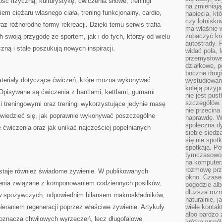
ć fizyczną, kulturystykę, ćwiczenia siłowe, treningi
na zmieniają
m ciężaru własnego ciała, trening funkcjonalny, cardio,
napięcia, k
czy lotnisk
 oraz różnorodne formy rekreacji. Dzięki temu serwis trafia
ma właśnie 
zobaczyć kra
swoją przygodę ze sportem, jak i do tych, którzy od wielu
autostrady. 
czną i stale poszukują nowych inspiracji.
widać pola, 
przemysłowe
działkowe, p
boczne drogi
ateriały dotyczące ćwiczeń, które można wykonywać
wystudiowany
koleją przyp
 Opisywane są ćwiczenia z hantlami, kettlami, gumami
nie jest pus
szczegółów. 
treningowymi oraz treningi wykorzystujące jedynie masę
nie przecina
owiedzieć się, jak poprawnie wykonywać poszczególne
naprawdę. W 
społeczna d
e ćwiczenia oraz jak unikać najczęściej popełnianych
siebie siedz
się nie spotk
spotkają. Po
tymczasowośc
na komputerz
rozmowę prze
staje również świadome żywienie. W publikowanych
okno. Czase
ienia związane z komponowaniem codziennych posiłków,
pogodzie alb
dłuższa rozm
w spożywczych, odpowiednim bilansem makroskładników,
naturalnie, 
eraniem regeneracji poprzez właściwe żywienie. Artykuły
wiele kontak
albo bardzo 
 oznacza chwilowych wyrzeczeń, lecz długofalowe
krótka wspól