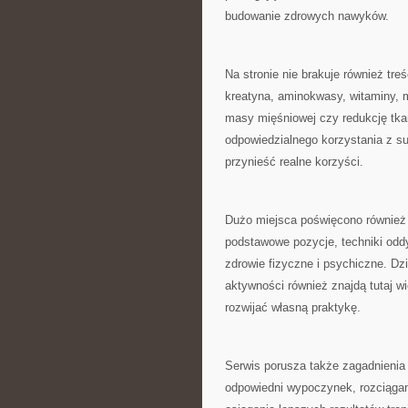
budowanie zdrowych nawyków.
Na stronie nie brakuje również tr
kreatyna, aminokwasy, witaminy, m
masy mięśniowej czy redukcję tkan
odpowiedzialnego korzystania z s
przynieść realne korzyści.
Dużo miejsca poświęcono również 
podstawowe pozycje, techniki oddy
zdrowie fizyczne i psychiczne. D
aktywności również znajdą tutaj w
rozwijać własną praktykę.
Serwis porusza także zagadnienia
odpowiedni wypoczynek, rozciągan