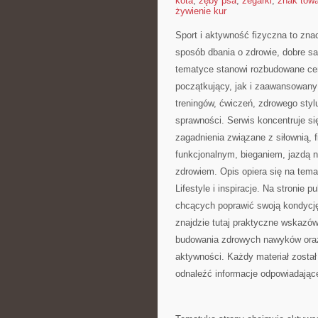
kota
,
zęby psa
,
zegarki
,
znak tow
żywienie kur
Sport i aktywność fizyczna to znac
sposób dbania o zdrowie, dobre s
tematyce stanowi rozbudowane cen
początkujący, jak i zaawansowany
treningów, ćwiczeń, zdrowego styl
sprawności. Serwis koncentruje si
zagadnienia związane z siłownią, 
funkcjonalnym, bieganiem, jazdą 
zdrowiem. Opis opiera się na tem
Lifestyle i inspiracje. Na stronie
chcących poprawić swoją kondycję
znajdzie tutaj praktyczne wskazów
budowania zdrowych nawyków oraz
aktywności. Każdy materiał zosta
odnaleźć informacje odpowiadają