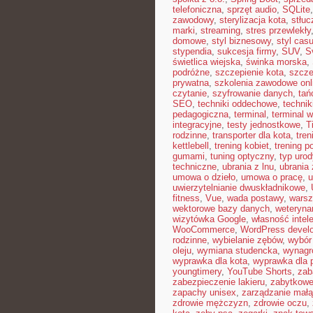
telefoniczna
,
sprzęt audio
,
SQLite
zawodowy
,
sterylizacja kota
,
stłuc
marki
,
streaming
,
stres przewlekły
domowe
,
styl biznesowy
,
styl casu
stypendia
,
sukcesja firmy
,
SUV
,
S
świetlica wiejska
,
świnka morska
,
podróżne
,
szczepienie kota
,
szcze
prywatna
,
szkolenia zawodowe onl
czytanie
,
szyfrowanie danych
,
tań
SEO
,
techniki oddechowe
,
technik
pedagogiczna
,
terminal
,
terminal w
integracyjne
,
testy jednostkowe
,
T
rodzinne
,
transporter dla kota
,
tren
kettlebell
,
trening kobiet
,
trening p
gumami
,
tuning optyczny
,
typ urod
techniczne
,
ubrania z lnu
,
ubrania 
umowa o dzieło
,
umowa o pracę
,
u
uwierzytelnianie dwuskładnikowe
,
fitness
,
Vue
,
wada postawy
,
warsz
wektorowe bazy danych
,
weterynar
wizytówka Google
,
własność intel
WooCommerce
,
WordPress devel
rodzinne
,
wybielanie zębów
,
wybór
oleju
,
wymiana studencka
,
wynagr
wyprawka dla kota
,
wyprawka dla 
youngtimery
,
YouTube Shorts
,
zab
zabezpieczenie lakieru
,
zabytkowe
zapachy unisex
,
zarządzanie małą
zdrowie mężczyzn
,
zdrowie oczu
,