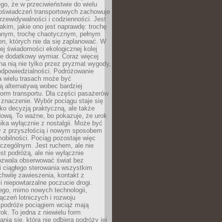
ego, że w przeciwieństwie do wielu
doświadczeń transportowych zachowuje
rzewidywalności i codzienności. Jest
takim, jakie ono jest naprawdę: trochę
nym, trochę chaotycznym, pełnym
n, których nie da się zaplanować. W
ej świadomości ekologicznej kolej
że dodatkowy wymiar. Coraz więcej
na nią nie tylko przez pryzmat wygody,
odpowiedzialności. Podróżowanie
a wielu trasach może być
ą alternatywą wobec bardziej
orm transportu. Dla części pasażerów
 znaczenie. Wybór pociągu staje się
lko decyzją praktyczną, ale także
dową. To ważne, bo pokazuje, że urok
nika wyłącznie z nostalgii. Może być
y z przyszłością i nowym sposobem
obilności. Pociąg pozostaje więc
czególnym. Jest ruchem, ale nie
t podróżą, ale nie wyłącznie
Pozwala obserwować świat bez
i ciągłego sterowania wszystkim
chwilę zawieszenia, kontakt z
i niepowtarzalne poczucie drogi.
ego, mimo nowych technologii,
ączeń lotniczych i rozwoju
, podróże pociągiem wciąż mają
ok. To jedna z niewielu form
nia się, która nie odbiera podróży jej