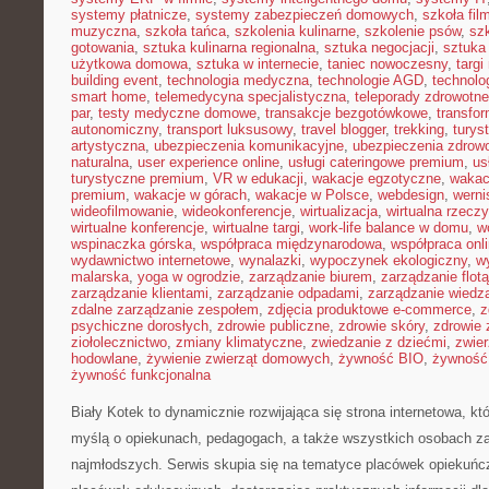
systemy płatnicze
,
systemy zabezpieczeń domowych
,
szkoła fil
muzyczna
,
szkoła tańca
,
szkolenia kulinarne
,
szkolenie psów
,
szk
gotowania
,
sztuka kulinarna regionalna
,
sztuka negocjacji
,
sztuka
użytkowa domowa
,
sztuka w internecie
,
taniec nowoczesny
,
targi
building event
,
technologia medyczna
,
technologie AGD
,
technolo
smart home
,
telemedycyna specjalistyczna
,
teleporady zdrowotne
par
,
testy medyczne domowe
,
transakcje bezgotówkowe
,
transfo
autonomiczny
,
transport luksusowy
,
travel blogger
,
trekking
,
turys
artystyczna
,
ubezpieczenia komunikacyjne
,
ubezpieczenia zdrow
naturalna
,
user experience online
,
usługi cateringowe premium
,
us
turystyczne premium
,
VR w edukacji
,
wakacje egzotyczne
,
wakac
premium
,
wakacje w górach
,
wakacje w Polsce
,
webdesign
,
werni
wideofilmowanie
,
wideokonferencje
,
wirtualizacja
,
wirtualna rzecz
wirtualne konferencje
,
wirtualne targi
,
work-life balance w domu
,
w
wspinaczka górska
,
współpraca międzynarodowa
,
współpraca onl
wydawnictwo internetowe
,
wynalazki
,
wypoczynek ekologiczny
,
w
malarska
,
yoga w ogrodzie
,
zarządzanie biurem
,
zarządzanie flotą
zarządzanie klientami
,
zarządzanie odpadami
,
zarządzanie wiedz
zdalne zarządzanie zespołem
,
zdjęcia produktowe e-commerce
,
z
psychiczne dorosłych
,
zdrowie publiczne
,
zdrowie skóry
,
zdrowie 
ziołolecznictwo
,
zmiany klimatyczne
,
zwiedzanie z dziećmi
,
zwie
hodowlane
,
żywienie zwierząt domowych
,
żywność BIO
,
żywność 
żywność funkcjonalna
Biały Kotek to dynamicznie rozwijająca się strona internetowa, kt
myślą o opiekunach, pedagogach, a także wszystkich osobach z
najmłodszych. Serwis skupia się na tematyce placówek opiekuńcz