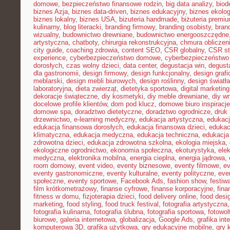
domowe
,
bezpieczeństwo finansowe rodzin
,
big data analizy
,
biod
biznes Azja
,
biznes data-driven
,
biznes edukacyjny
,
biznes ekolo
biznes lokalny
,
biznes USA
,
bizuteria handmade
,
biżuteria premi
kulinarny
,
blog literacki
,
branding firmowy
,
branding osobisty
,
brand
wizualny
,
budownictwo drewniane
,
budownictwo energooszczędne
artystyczna
,
chatboty
,
chirurgia rekonstrukcyjna
,
chmura obliczen
city guide
,
coaching zdrowia
,
content SEO
,
CSR globalny
,
CSR st
experience
,
cyberbezpieczeństwo domowe
,
cyberbezpieczeństwo
dorosłych
,
czas wolny dzieci
,
data center
,
degustacja win
,
degust
dla gastronomii
,
design firmowy
,
design funkcjonalny
,
design grafi
meblarski
,
design mebli biurowych
,
design roślinny
,
design światła
laboratoryjna
,
dieta zwierząt
,
dietetyka sportowa
,
digital marketing
dekoracje świąteczne
,
diy kosmetyki
,
diy meble drewniane
,
diy w
docelowe profile klientów
,
dom pod klucz
,
domowe biuro inspiracje
domowe spa
,
doradztwo dietetyczne
,
doradztwo ogrodnicze
,
druk
drzewnictwo
,
e-learning medyczny
,
edukacja artystyczna
,
edukacj
edukacja finansowa dorosłych
,
edukacja finansowa dzieci
,
edukac
klimatyczna
,
edukacja medyczna
,
edukacja techniczna
,
edukacj
zdrowotna dzieci
,
edukacja zdrowotna szkolna
,
ekologia miejska
,
ekologiczne ogrodnictwo
,
ekonomia społeczna
,
ekoturystyka
,
ele
medyczna
,
elektronika mobilna
,
energia cieplna
,
energia jądrowa
,
room domowy
,
event video
,
eventy biznesowe
,
eventy filmowe
,
ev
eventy gastronomiczne
,
eventy kulturalne
,
eventy polityczne
,
eve
społeczne
,
eventy sportowe
,
Facebook Ads
,
fashion show
,
festiw
film krótkometrażowy
,
finanse cyfrowe
,
finanse korporacyjne
,
fina
fitness w domu
,
fizjoterapia dzieci
,
food delivery online
,
food desi
marketing
,
food styling
,
food truck festival
,
fotografia artystyczna
fotografia kulinarna
,
fotografia ślubna
,
fotografia sportowa
,
fotowol
biurowe
,
galeria internetowa
,
globalizacja
,
Google Ads
,
grafika int
komputerowa 3D
,
grafika użytkowa
,
gry edukacyjne mobilne
,
gry 