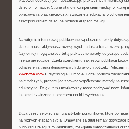
placówek edukacyjnych, dostarczając praktycznych informacji dl
dzieciom w nauce. Strona stanowi kompendium wiedzy, w której
opracowania oraz ciekawostki związane z edukacją, wychowanie
funkcjonowaniem dzieci na różnych etapach rozwoju.
Na witrynie internetowej publikowane są obszerne teksty dotyczą
dzieci, nauki, aktywności rozwojowych, a także tematów związan
Czytelnicy mogą znaleźć tutaj praktyczne porady dotyczące cod
mierzą się rodzice. Dzięki szerokiemu zakresowi publikacji każ
odnalezienia treści dopasowanych do swoich potrzeb. Polecam
In
Wychowawców
i Psychologia i Emocje. Portal porusza zagadnien
najmłodszych, prezentując zarówno współczesne metody nauczani
edukacyjne. Dzięki temu użytkownicy mogą zdobywać nowe info
inspiracje związane z procesem nauki i wychowania.
Dużą część serwisu zajmują artykuły poradnikowe, które pomagaj
na różnych etapach życia. Omawiane są tutaj tematy dotyczące p
budowania relacji z rówieśnikami, rozwijania samodzielności ora