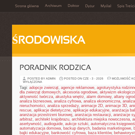
Archiwum
Doktor
Strona główna
Dyżur
Myślał
Spis Treści
ŚRODOWISKA
PORADNIK RODZICA
POSTED BY ADMIN
POSTED ON CZE - 3 - 2026
MOŻLIWOŚĆ K
WYŁĄCZONA
Tagi:
adopcje zwierząt
,
agencje reklamowe
,
agroturystyka rodzinn
dla zwierząt domowych
,
akcesoria ogrodowe
,
aktywizm ekologicz
aktywność twórcza
,
akustyka wnętrz
,
alarm domowy
,
altany ogro
analiza biznesowa
,
analiza cyfrowa
,
analiza ekonomiczna
,
analiz
nieruchomości
,
analiza sprzedaży
,
animacje 2D
,
animacje 3D
,
an
rescue
,
aplikacje dietetyczne
,
aplikacje edukacyjne
,
aranżacja ba
aranżacja przestrzeni biurowej
,
aranżacja restauracji
,
aranżacje sy
arbitraż
,
architekt krajobrazu
,
architektura miejska nowoczesna
,
a
asertywność
,
audioguide
,
aukcje sztuki
,
automatyczna księgowo
automatyzacja domowa
,
backup danych
,
badania marketingowe
,
bajki edukacyjne
,
bankowość cyfrowa
,
baza klientów
,
behawiorys