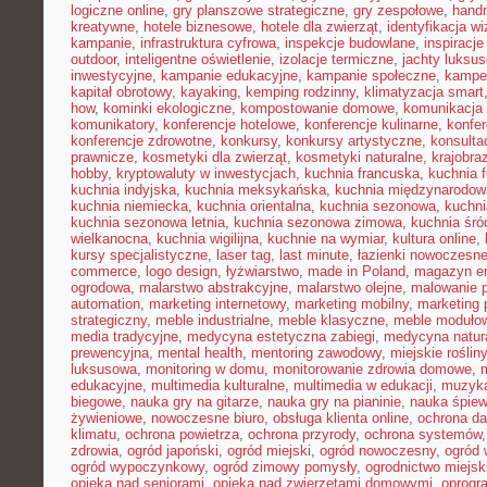
logiczne online
,
gry planszowe strategiczne
,
gry zespołowe
,
hand
kreatywne
,
hotele biznesowe
,
hotele dla zwierząt
,
identyfikacja w
kampanie
,
infrastruktura cyfrowa
,
inspekcje budowlane
,
inspiracje
outdoor
,
inteligentne oświetlenie
,
izolacje termiczne
,
jachty luksu
inwestycyjne
,
kampanie edukacyjne
,
kampanie społeczne
,
kampe
kapitał obrotowy
,
kayaking
,
kemping rodzinny
,
klimatyzacja smart
how
,
kominki ekologiczne
,
kompostowanie domowe
,
komunikacja 
komunikatory
,
konferencje hotelowe
,
konferencje kulinarne
,
konfe
konferencje zdrowotne
,
konkursy
,
konkursy artystyczne
,
konsulta
prawnicze
,
kosmetyki dla zwierząt
,
kosmetyki naturalne
,
krajobra
hobby
,
kryptowaluty w inwestycjach
,
kuchnia francuska
,
kuchnia f
kuchnia indyjska
,
kuchnia meksykańska
,
kuchnia międzynarodow
kuchnia niemiecka
,
kuchnia orientalna
,
kuchnia sezonowa
,
kuchni
kuchnia sezonowa letnia
,
kuchnia sezonowa zimowa
,
kuchnia śr
wielkanocna
,
kuchnia wigilijna
,
kuchnie na wymiar
,
kultura online
,
kursy specjalistyczne
,
laser tag
,
last minute
,
łazienki nowoczesn
commerce
,
logo design
,
łyżwiarstwo
,
made in Poland
,
magazyn en
ogrodowa
,
malarstwo abstrakcyjne
,
malarstwo olejne
,
malowanie 
automation
,
marketing internetowy
,
marketing mobilny
,
marketing 
strategiczny
,
meble industrialne
,
meble klasyczne
,
meble moduło
media tradycyjne
,
medycyna estetyczna zabiegi
,
medycyna natur
prewencyjna
,
mental health
,
mentoring zawodowy
,
miejskie rośliny
luksusowa
,
monitoring w domu
,
monitorowanie zdrowia domowe
,
edukacyjne
,
multimedia kulturalne
,
multimedia w edukacji
,
muzyka
biegowe
,
nauka gry na gitarze
,
nauka gry na pianinie
,
nauka śpie
żywieniowe
,
nowoczesne biuro
,
obsługa klienta online
,
ochrona d
klimatu
,
ochrona powietrza
,
ochrona przyrody
,
ochrona systemów
zdrowia
,
ogród japoński
,
ogród miejski
,
ogród nowoczesny
,
ogród 
ogród wypoczynkowy
,
ogród zimowy pomysły
,
ogrodnictwo miejsk
opieka nad seniorami
,
opieka nad zwierzętami domowymi
,
oprogr