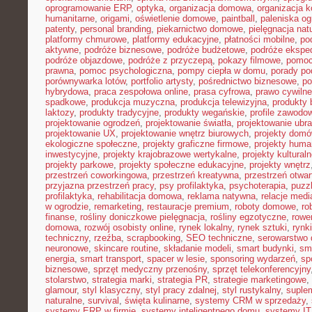
oprogramowanie ERP
,
optyka
,
organizacja domowa
,
organizacja k
humanitarne
,
origami
,
oświetlenie domowe
,
paintball
,
paleniska o
patenty
,
personal branding
,
piekarnictwo domowe
,
pielęgnacja nat
platformy chmurowe
,
platformy edukacyjne
,
płatności mobilne
,
po
aktywne
,
podróże biznesowe
,
podróże budżetowe
,
podróże ekspe
podróże objazdowe
,
podróże z przyczepą
,
pokazy filmowe
,
pomoc
prawna
,
pomoc psychologiczna
,
pompy ciepła w domu
,
porady p
porównywarka lotów
,
portfolio artysty
,
pośrednictwo biznesowe
,
po
hybrydowa
,
praca zespołowa online
,
prasa cyfrowa
,
prawo cywiln
spadkowe
,
produkcja muzyczna
,
produkcja telewizyjna
,
produkty 
laktozy
,
produkty tradycyjne
,
produkty wegańskie
,
profile zawodo
projektowanie ogrodzeń
,
projektowanie światła
,
projektowanie ubr
projektowanie UX
,
projektowanie wnętrz biurowych
,
projekty dom
ekologiczne społeczne
,
projekty graficzne firmowe
,
projekty huma
inwestycyjne
,
projekty krajobrazowe wertykalne
,
projekty kultural
projekty parkowe
,
projekty społeczne edukacyjne
,
projekty wnętrz
przestrzeń coworkingowa
,
przestrzeń kreatywna
,
przestrzeń otwar
przyjazna przestrzeń pracy
,
psy profilaktyka
,
psychoterapia
,
puzz
profilaktyka
,
rehabilitacja domowa
,
reklama natywna
,
relacje medi
w ogrodzie
,
remarketing
,
restauracje premium
,
roboty domowe
,
ro
finanse
,
rośliny doniczkowe pielęgnacja
,
rośliny egzotyczne
,
rowe
domowa
,
rozwój osobisty online
,
rynek lokalny
,
rynek sztuki
,
rynk
techniczny
,
rzeźba
,
scrapbooking
,
SEO techniczne
,
serowarstwo
neuronowe
,
skincare routine
,
składanie modeli
,
smart budynki
,
sma
energia
,
smart transport
,
spacer w lesie
,
sponsoring wydarzeń
,
sp
biznesowe
,
sprzęt medyczny przenośny
,
sprzęt telekonferencyjny
stolarstwo
,
strategia marki
,
strategia PR
,
strategie marketingowe
,
glamour
,
styl klasyczny
,
styl pracy zdalnej
,
styl rustykalny
,
suplem
naturalne
,
survival
,
święta kulinarne
,
systemy CRM w sprzedaży
,
systemy ERP w firmie
,
systemy inteligentnego domu
,
systemy IT