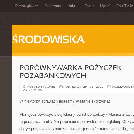
Archiwum
Doktor
Strona główna
Dyżur
Myślał
Spis Treści
ŚRODOWISKA
PORÓWNYWARKA POŻYCZEK
POZABANKOWYCH
POSTED BY ADMIN
POSTED ON LIP - 21 - 2025
MOŻLIWOŚĆ 
WYŁĄCZONA
W niektórzy sprawach jesteśmy w stanie skorzystać
Planujesz otworzyć swój własny punkt sprzedaży? Musisz znać, że
to podstawa, nad która powinieneś pomyśleć nieco głębiej. Oczyw
dosyć przyzwoicie zaprezentowane, jednakże mimo wszystko, zna