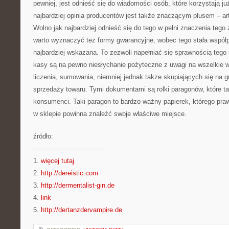
pewniej, jest odnieść się do wiadomości osób, które korzystają ju
najbardziej opinia producentów jest także znaczącym plusem – ar
Wolno jak najbardziej odnieść się do tego w pełni znaczenia tego 
warto wyznaczyć też formy gwarancyjne, wobec tego stała współp
najbardziej wskazana. To zezwoli napełniać się sprawnością teg
kasy są na pewno niesłychanie pożyteczne z uwagi na wszelkie w
liczenia, sumowania, niemniej jednak także skupiających się na
sprzedaży towaru. Tymi dokumentami są rolki paragonów, które t
konsumenci. Taki paragon to bardzo ważny papierek, którego prawi
w sklepie powinna znaleźć swoje właściwe miejsce.
źródło:
———————————
1.
więcej tutaj
2.
http://dereistic.com
3.
http://dermentalist-gin.de
4.
link
5.
http://dertanzdervampire.de